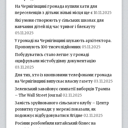
На Чернігівщині громада купили хати для
переселенців з дітьми: вільні місця ще є
10.11.2025
Які умови створюють у сільських школах для
навчання дітей під час тривог і блекауту
05.11.2025
У громаді на Чернігівщині шукають архітектора.
Пропонують 100 тисяч підйомних
05.11.2025
Побудуватись стало легше: у громаді
оцифрували містобудівну документацію
03.11.2025
Для тих, хто із кнопковими телефонами: громада
на Чернігівщині випускає власну газету
03.11.2025
Зеленський завойовує симпатії виборців Трампа
– The Wall Street Journal
02.11.2025
Замість зруйнованого сільського клубу – Центр
розвитку громади: у мережі показали, як
подовжує відбудовуватися Ягідне
02.11.2025
Росіяни розбомбили китайський бізнес на