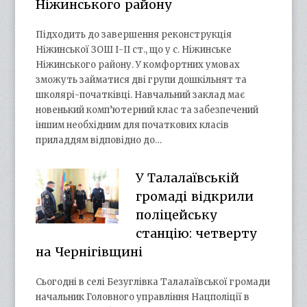
Ніжинського району
Підходить до завершення реконструкція
Ніжинської ЗОШ І-ІІ ст., що у с. Ніжинське
Ніжинського району. У комфортних умовах
зможуть займатися дві групи дошкільнят та
школярі-початківці. Навчальний заклад має
новенький комп’ютерний клас та забезпечений
іншим необхідним для початкових класів
приладдям відповідно до…
У Талалаївській
громаді відкрили
поліцейську
станцію: четверту
на Чернігівщині
Сьогодні в селі Безуглівка Талалаївської громади
начальник Головного управління Нацполіції в