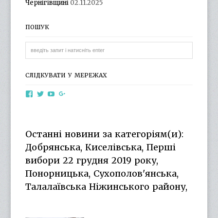
Чернігівщині
02.11.2025
ПОШУК
СЛІДКУВАТИ У МЕРЕЖАХ
View
View
View
View
otg.cn.ua’s
otg_cn_ua’s
UCba73zK-
100218615561229778998’s
profile
profile
rSLD6mYyKjr45Ng’s
profile
on
on
profile
on
Facebook
Twitter
on
Google+
Останні новини за категоріям(и):
YouTube
Добрянська, Киселівська, Перші
вибори 22 грудня 2019 року,
Понорницька, Сухополов'янська,
Талалаївська Ніжинського району,