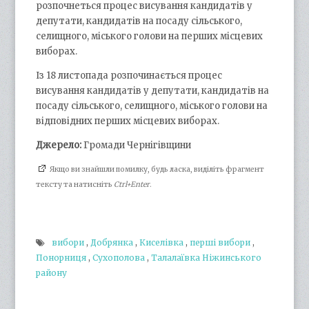
розпочнеться процес висування кандидатів у
депутати, кандидатів на посаду сільського,
селищного, міського голови на перших місцевих
виборах.
Із 18 листопада розпочинається процес
висування кандидатів у депутати, кандидатів на
посаду сільського, селищного, міського голови на
відповідних перших місцевих виборах.
Джерело:
Громади Чернігівщини
Якщо ви знайшли помилку, будь ласка, виділіть фрагмент
тексту та натисніть
Ctrl+Enter
.
вибори
,
Добрянка
,
Киселівка
,
перші вибори
,
Понорниця
,
Сухополова
,
Талалаївка Ніжинського
району