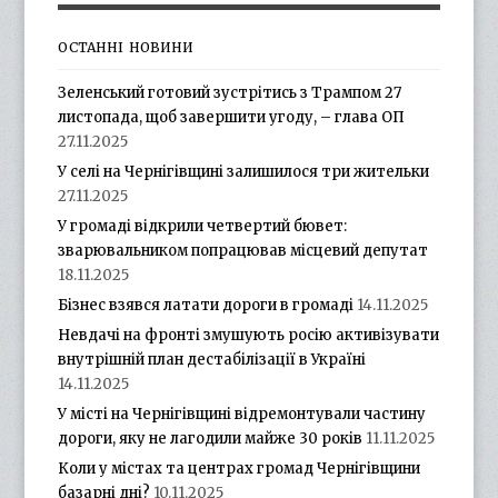
ОСТАННІ НОВИНИ
Зеленський готовий зустрітись з Трампом 27
листопада, щоб завершити угоду, – глава ОП
27.11.2025
У селі на Чернігівщині залишилося три жительки
27.11.2025
У громаді відкрили четвертий бювет:
зварювальником попрацював місцевий депутат
18.11.2025
Бізнес взявся латати дороги в громаді
14.11.2025
Невдачі на фронті змушують росію активізувати
внутрішній план дестабілізації в Україні
14.11.2025
У місті на Чернігівщині відремонтували частину
дороги, яку не лагодили майже 30 років
11.11.2025
Коли у містах та центрах громад Чернігівщини
базарні дні?
10.11.2025