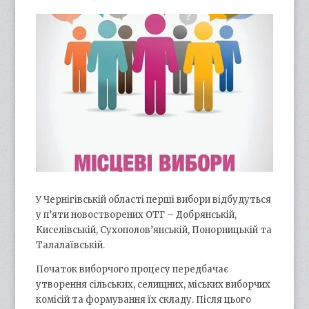
У Чернігівській області перші вибори відбудуться
у п’яти новостворених ОТГ – Добрянській,
Киселівській, Сухополов’янській, Понорницькій та
Талалаївській.
Початок виборчого процесу передбачає
утворення сільських, селищних, міських виборчих
комісій та формування їх складу. Після цього