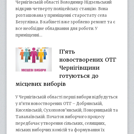
Чернігівській області Володимир Нідзельський
відкрив четверту поліцейську станцію. Вона
розташована у приміщенні старостату села
Безуглівка. В кабінеті вже зроблено ремонт та є
все необхідне обладнання для роботи. У
приміщенні…
П’ять
новостворених ОТГ
Чернігівщини
готуються до
місцевих виборів
У Чернігівській області перші вибори відбудуться
у п’яти новостворених ОТГ – Добрянській,
Киселівській, Сухополов’янській, Понорницькій та
Талалаївській. Початок виборчого процесу
передбачає утворення сільських, селищних,
міських виборчих комісій та формування їх