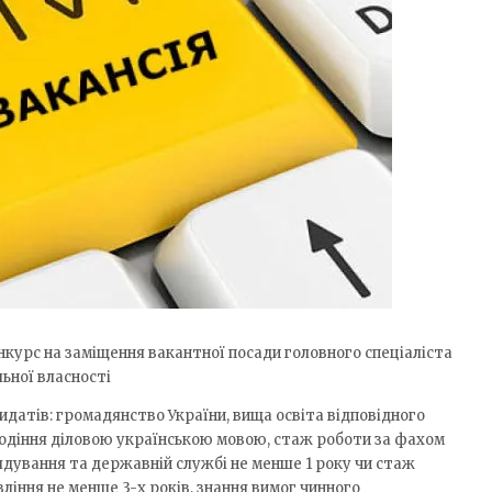
курс на заміщення вакантної посади головного спеціаліста
льної власності
идатів: громадянство України, вища освіта відповідного
лодіння діловою українською мовою, стаж роботи за фахом
ядування та державній службі не менше 1 року чи стаж
ління не менше 3-х років, знання вимог чинного