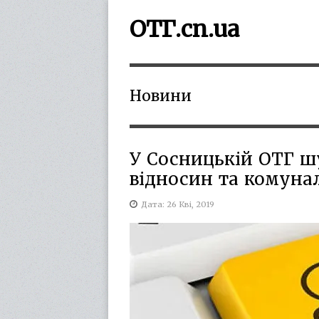
ОТГ.cn.ua
Новини
У Сосницькій ОТГ шу
відносин та комунал
Дата: 26 Кві, 2019