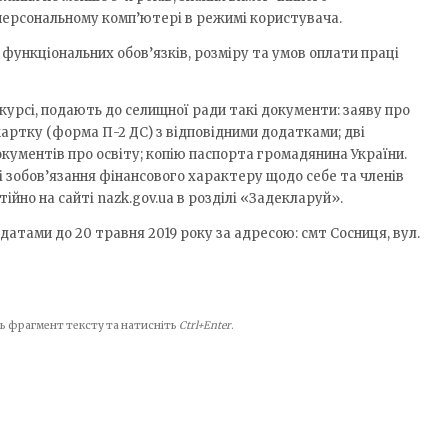
персональному комп’ютері в режимі користувача.
ункціональних обов’язків, розміру та умов оплати праці
нкурсі, подають до селищної ради такі документи: заяву про
картку (форма П-2 ДС) з відповідними додатками; дві
окументів про освіту; копію паспорта громадянина України.
 і зобов’язання фінансового характеру щодо себе та членів
стійно на сайті nazk.gov.ua в розділі «Задекларуй».
тами до 20 травня 2019 року за адресою: смт Сосниця, вул.
іть фрагмент тексту та натисніть
Ctrl+Enter
.