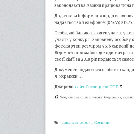
законодавства, вміння працювати на 
Додаткова інформація щодо основних ф
надається за телефоном (04655) 21275.
Особи, які бажають взяти участь у ко
участь у конкурсі, заповнену особову 
фотокартки розміром 4 х 6 см; копії д
Відомості про майно, доходи, витрати
своєї сім’ї за 2018 рік подаються само
Документи подаються особисто кандида
Л. Українки, 3.
Джерело:
сайт Сосницької ОТГ
Якщо ви знайшли помилку, будь ласка, виділ
вакансія
,
земля
,
Сосниця