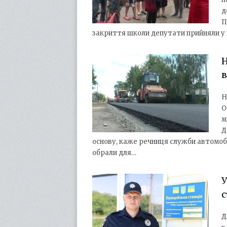
д
П
закриття школи депутати прийняли у к
в
Н
О
м
Д
основу, каже речниця служби автомобіл
обрали для…
У
с
Д