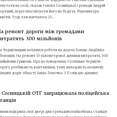
епутати на сесії, сказав голова Сосницької громади Андрій
ортний, переголосовувати його не будуть. Рішення про
вітні. Тоді там навчалось 25…
На ремонт дороги між громадами
итратять 300 мільйонів
а Чернігівщині почалися роботи на дорозі Холми-Авдіївка-
болоння. На ремонт 15-кілометрової ділянки витратять 300
ілйьйонів гривень. Про це повідомляє Суспільне.Чернігів.
орогу розбивають вантажівки, тому вкладають посилену
ьних доріг області Аліна Левочко. З її слів,цю ділянку
 Сосницькій ОТГ запрацювала поліцейська
танція
нями відкрила свої двері для громадян поліцейська станція