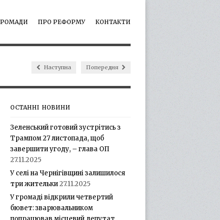
ГРОМАДИ
ПРО РЕФОРМУ
КОНТАКТИ
Наступна
Попередня
ОСТАННІ НОВИНИ
Зеленський готовий зустрітись з
Трампом 27 листопада, щоб
завершити угоду, – глава ОП
27.11.2025
У селі на Чернігівщині залишилося
три жительки
27.11.2025
У громаді відкрили четвертий
бювет: зварювальником
попрацював місцевий депутат