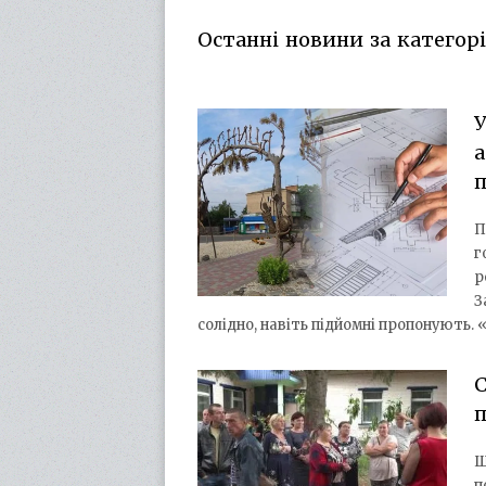
Останні новини за категорі
У
а
П
г
р
З
солідно, навіть підйомні пропонують.
С
п
Ш
п