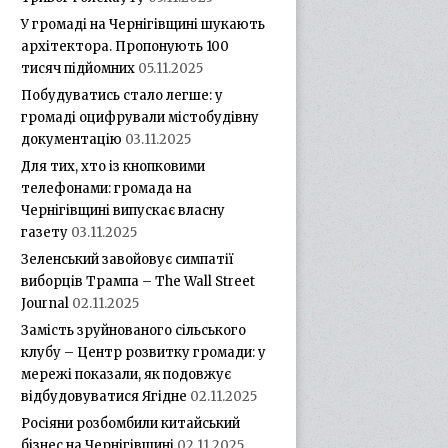
У громаді на Чернігівщині шукають
архітектора. Пропонують 100
тисяч підйомних
05.11.2025
Побудуватись стало легше: у
громаді оцифрували містобудівну
документацію
03.11.2025
Для тих, хто із кнопковими
телефонами: громада на
Чернігівщині випускає власну
газету
03.11.2025
Зеленський завойовує симпатії
виборців Трампа – The Wall Street
Journal
02.11.2025
Замість зруйнованого сільського
клубу – Центр розвитку громади: у
мережі показали, як подовжує
відбудовуватися Ягідне
02.11.2025
Росіяни розбомбили китайський
бізнес на Чернігівщині
02.11.2025