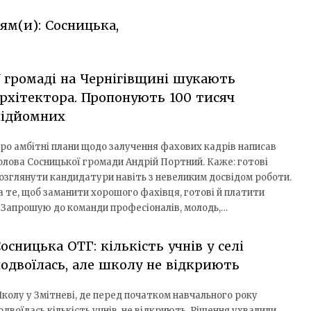
ям(и): Сосницька,
 громаді на Чернігівщині шукають
рхітектора. Пропонують 100 тисяч
підйомних
ро амбітні плани щодо залучення фахових кадрів написав
олова Сосницької громади Андрій Портний. Каже: готові
озглянути кандидатури навіть з невеликим досвідом роботи.
а те, щоб заманити хорошого фахівця, готові й платити
 «Запрошую до команди професіоналів, молодь,…
осницька ОТГ: кількість учнів у селі
одвоїлась, але школу не відкриють
колу у Змітневі, де перед початком навчального року
одвоїлась кількість учнів, не відкриють. Рішення ухвалили