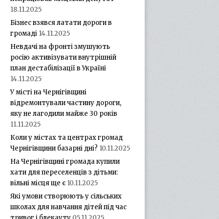
18.11.2025
Бізнес взявся латати дороги в
громаді
14.11.2025
Невдачі на фронті змушують
росію активізувати внутрішній
план дестабілізації в Україні
14.11.2025
У місті на Чернігівщині
відремонтували частину дороги,
яку не лагодили майже 30 років
11.11.2025
Коли у містах та центрах громад
Чернігівщини базарні дні?
10.11.2025
На Чернігівщині громада купили
хати для переселенців з дітьми:
вільні місця ще є
10.11.2025
Які умови створюють у сільських
школах для навчання дітей під час
тривог і блекауту
05.11.2025