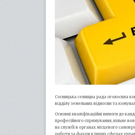
Сосницька селищна рада оголосила кон
відділу земельних відносин та комуна
Основні кваліфікаційні вимоги до канд
професійного спрямування, вільне во
на службі в органах місцевого самовр
роботи за фахом в інших сферах управ