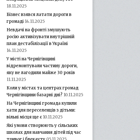
18.11.2025
Бізнес взявся латати дороги в
громаді
14.11.2025
Невдачі на фронті змушують
росію активізувати внутрішній
план дестабілізації в Україні
14.11.2025
У місті на Чернігівщині
відремонтували частину дороги,
яку не лагодили майже 30 років
11.11.2025
Коли у містах та центрах громад
Чернігівщини базарні дні?
10.11.2025
На Чернігівщині громада купили
хати для переселенців з дітьми:
вільні місця ще є
10.11.2025
Які умови створюють у сільських
школах для навчання дітей під час
тривог і блекауту
05.11.2025