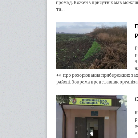
громад. Кожен з присутніх мав можлив
та…
П
р
Р
р
Ч
н
+» про розорювання прибережних захи
районі. Зокрема представник організа
О
В
р
о
д