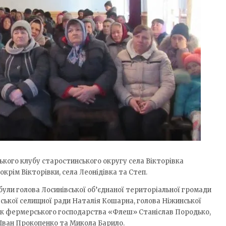
ьського клубу старостинського округу села Вікторівка
 окрім Вікторівки, села Леонідівка та Степ.
ули голова Лосинівської об’єднаної територіальної громади
ської селищної ради Наталія Кошарна, голова Ніжинської
ик фермерського господарства «Флеш» Станіслав Породько,
 Іван Прокопенко та Микола Барило.