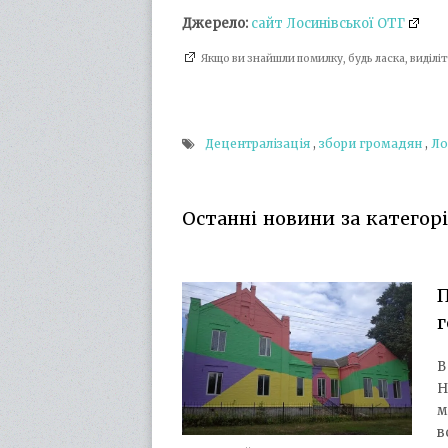
Джерело:
сайт Лосинівської ОТГ
Якщо ви знайшли помилку, будь ласка, виділ
Децентралізація
,
збори громадян
,
Ло
Останні новини за категорі
П
г
В
Н
м
в