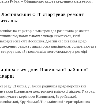
атьяна Рубан. – Официально наше заведение называется…
 Лосинівській ОТГ стартував ремонт
дитсадка
осинівська територіальна громада розпочала ремонт в
ошкільному навчальному закладі «Сонечко», який
находиться в смт Лосинівка. Довгий час питання щодо
роведення ремонту лишалося невирішеним, розповідають в
оти стартували. «За кошти місцевого бюджету в розмірі
ирішується доля Ніжинської районної
ікарні
 середу, 21 липня, у Ніжині радилися щодо перспектив
снування Ніжинської центральної районної лікарні. У нараді
зяли участь керівники Ніжинської, Вертіївської,
осинівської, Крутівської, Талалаївської територіальних