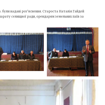
в. були надані роз’яснення. Староста Наталія Гайдей
парату селищної ради, орендарям земельних паїв за