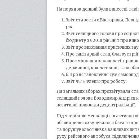
На порядок денний були винесені такі
Звіт старости с.Вікторівка, Леонід
рік.
Звіт селищного голови про соціал
бюджету за 2018 рік.Звіт про вик
Звіт про виконання критичних за
Про санітарний стан, благоустрій
Про зміцнення законності, право
державної, колективної, та особис
6.Про встановлення сум самооподат
Звіт ФГ «Флеш» про роботу.
На загальних зборах прозвітувала ст
селищний голова Володимир Андрієць. 
позитивні приклади децентралізації.
Під час зборів мешканці сіл активно 
обговорення озвучувалося багато проп
та порушувалася низка важливих питан
руху рейсового автобуса, підключення