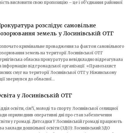
ість висловити свою пропозицію – це і об’єднання районної
рокуратура розслідує самовільне
озорювання земель у Лосинівській ОТГ
озпочато кримінальне провадження за фактом самовільного
озорювання земель на території Лосинівської ОТГ
ернігівська обласна прокуратура невідкладно відреагувала
а інформацію від громадської організації «Правозахист
сних смуг на території Лосинівської ОТГ у Ніжинському
ції звернувся до обласної…
світа у Лосинівській ОТГ
ідділ освіти, сім’ї, молоді та спорту Лосинівської селищної
ади оприлюднив оперативні дні про стан забезпечення
світи у громаді. Дитсадки У Лосинівській громаді працюють
ва заклади дошкільної освіти (ЗДО): Лосинівський ЗДО