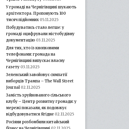
У громаді на Чернігівщині шукають
архітектора. Пропонують 100
тисяч підйомних
05.11.2025
Побудуватись стало легше: у
громаді оцифрували містобудівну
документацію
03.11.2025
Для тих, хто із кнопковими
телефонами: громада на
Чернігівщині випускає власну
газету
03.11.2025
Зеленський завойовує симпатії
виборців Трампа – The Wall Street
Journal
02.11.2025
Замість зруйнованого сільського
клубу – Центр розвитку громади: у
мережі показали, як подовжує
відбудовуватися Ягідне
02.11.2025
Росіяни розбомбили китайський
бізнес на Чернігівщині
02.11.2025