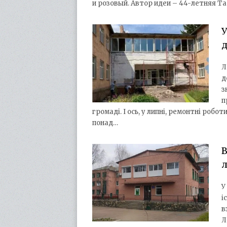
и розовый. Автор идеи – 44-летняя Т
У
Л
д
з
п
громаді. І ось, у липні, ремонтні роб
понад…
В
л
У
і
в
Л