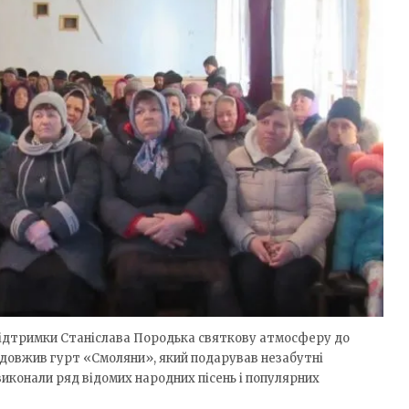
 підтримки Станіслава Породька святкову атмосферу до
родовжив гурт «Смоляни», який подарував незабутні
иконали ряд відомих народних пісень і популярних