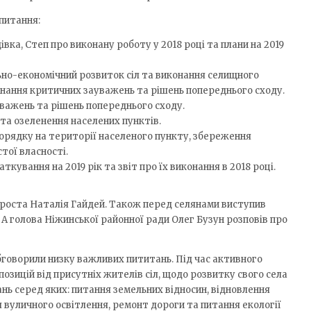
 питання:
івка, Степ про виконану роботу у 2018 році та плани на 2019
ьно-економічний розвиток сіл та виконання селищного
онання критичних зауважень та рішень попереднього сходу.
уважень та рішень попереднього сходу.
 та озеленення населених пунктів.
порядку на території населеного пункту, збереження
тої власності.
кування на 2019 рік та звіт про їх виконання в 2018 році.
ароста Наталія Гайдей. Також перед селянами виступив
А голова Ніжинської районної ради Олег Бузун розповів про
обговорили низку важливих пититань. Під час активного
озицій від присутніх жителів сіл, щодо розвитку свого села
ь серед яких: питання земельних відносин, відновлення
 вуличного освітлення, ремонт дороги та питання екології