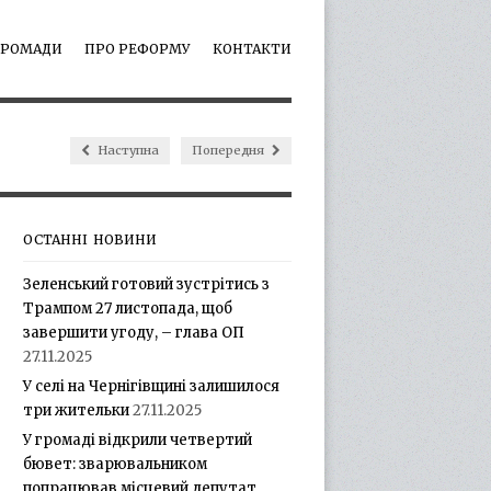
ГРОМАДИ
ПРО РЕФОРМУ
КОНТАКТИ
Наступна
Попередня
ОСТАННІ НОВИНИ
Зеленський готовий зустрітись з
Трампом 27 листопада, щоб
завершити угоду, – глава ОП
27.11.2025
У селі на Чернігівщині залишилося
три жительки
27.11.2025
У громаді відкрили четвертий
бювет: зварювальником
попрацював місцевий депутат