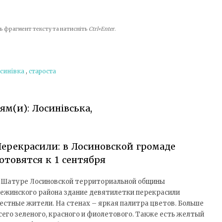
іть фрагмент тексту та натисніть
Ctrl+Enter
.
синівка
,
староста
ям(и): Лосинівська,
ерекрасили: в Лосиновской громаде
отовятся к 1 сентября
 Шатуре Лосиновской территориальной общины
ежинского района здание девятилетки перекрасили
естные жители. На стенах – яркая палитра цветов. Больше
сего зеленого, красного и фиолетового. Также есть желтый