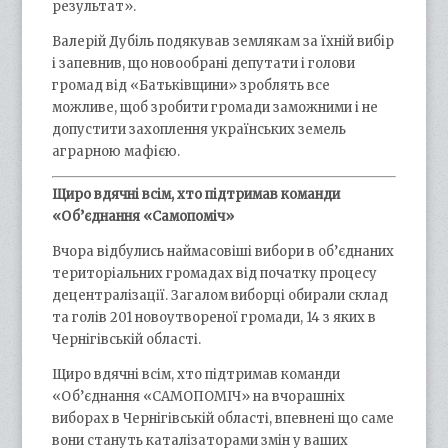
результат».
Валерій Дубіль подякував землякам за їхній вибір
і запевнив, що новообрані депутати і голови
громад від «Батьківщини» зроблять все
можливе, щоб зробити громади заможними і не
допустити захоплення українських земель
аграрною мафією.
Щиро вдячні всім, хто підтримав команди
«Об’єднання «Самопоміч»
Вчора відбулись наймасовіші вибори в об’єднаних
територіальних громадах від початку процесу
децентралізації. Загалом виборці обирали склад
та голів 201 новоутвореної громади, 14 з яких в
Чернігівській області.
Щиро вдячні всім, хто підтримав команди
«Об’єднання «САМОПОМІЧ» на вчорашніх
виборах в Чернігівській області, впевнені що саме
вони стануть каталізаторами змін у ваших