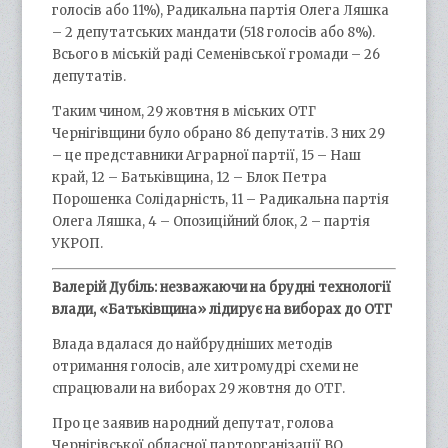
голосів або 11%), Радикальна партія Олега Ляшка
– 2 депутатських мандати (518 голосів або 8%).
Всього в міській раді Семенівської громади – 26
депутатів.
Таким чином, 29 жовтня в міських ОТГ
Чернігівщини було обрано 86 депутатів. З них 29
– це представники Аграрної партії, 15 – Наш
край, 12 – Батьківщина, 12 – Блок Петра
Порошенка Солідарність, 11 – Радикальна партія
Олега Ляшка, 4 – Опозиційний блок, 2 – партія
УКРОП.
Валерій Дубіль: незважаючи на брудні технології
влади, «Батьківщина» лідирує на виборах до ОТГ
Влада вдалася до найбрудніших методів
отримання голосів, але хитромудрі схеми не
спрацювали на виборах 29 жовтня до ОТГ.
Про це заявив народний депутат, голова
Чернігівської обласної парторганізації ВО