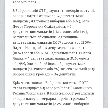
Аграрної партії.
В Бобровицькій ОТГ результати виборів наступні:
Аграрна партія отримала 14 депутатських
мандатів (3137 голосів виборців або 36%), Блок
Петра Порошенка Солідарність – 5
депутатських мандатів (1123 голоси або 13%),
Всеукраїнське об’єднання Батьківщина – 5
депутатських мандатів (1097 голосів або 12,5%),
Партія Наш край – 4 депутатських мандати
(1024 голоси або 12%), Радикальна партія Олега
Ляшка – 4 депутатських мандати (826 голосів
або 9%), Опозиційний блок – 2 депутатських
мандати (519 голосів або 6%). Всього в міській раді
Бобровицької громади – 34 депутати.
Крім того, головою Бобровицької міської ОТГ
стала кандидат від Аграрної партії Ковчежнюк
Тетяна Миколаївна. В Ічнянській ОТГ результати
виборів наступні: Аграрна партія отримала 9
депутатських мандатів (2355 голосів виборців