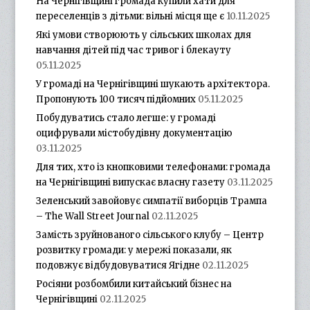
На Чернігівщині громада купили хати для
переселенців з дітьми: вільні місця ще є
10.11.2025
Які умови створюють у сільських школах для
навчання дітей під час тривог і блекауту
05.11.2025
У громаді на Чернігівщині шукають архітектора.
Пропонують 100 тисяч підйомних
05.11.2025
Побудуватись стало легше: у громаді
оцифрували містобудівну документацію
03.11.2025
Для тих, хто із кнопковими телефонами: громада
на Чернігівщині випускає власну газету
03.11.2025
Зеленський завойовує симпатії виборців Трампа
– The Wall Street Journal
02.11.2025
Замість зруйнованого сільського клубу – Центр
розвитку громади: у мережі показали, як
подовжує відбудовуватися Ягідне
02.11.2025
Росіяни розбомбили китайський бізнес на
Чернігівщині
02.11.2025