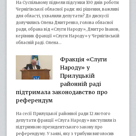
На Суспільному підвели підсумки 100 днів роботи
Чернігівської обласної ради: які рішення, важливі
для області, ухвалили депутати? До дискусії
долучились Олена Дмитренко, голова обласної
ради, обрана від «Слуги Народу», Дмитро Іванов,
керівник фракції «Слуги Народу» у Чернігівській
обласній раді. Олена…
Фракція «Слуги
Народу» у
Прилуцькій
районній раді
підтримала законодавство про
референдум
На сесії Прилуцької районної ради 12 лютого
депутати фракції «Слуга Народу» виступили із
підтримкою президентського закону про
референдуму. У заяві, яку з трибуни виголосив