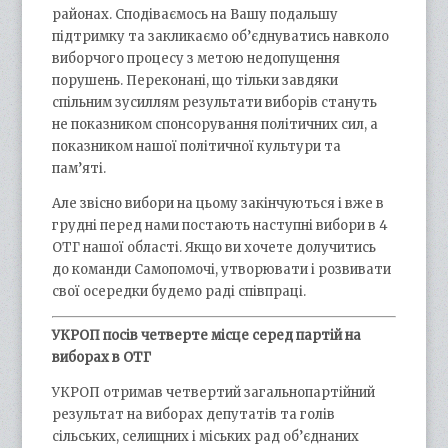
районах. Сподіваємось на Вашу подальшу
підтримку та закликаємо об’єднуватись навколо
виборчого процесу з метою недопущення
порушень. Переконані, що тільки завдяки
спільним зусиллям результати виборів стануть
не показником спонсорування політичних сил, а
показником нашої політичної культури та
пам’яті.
Але звісно вибори на цьому закінчуються і вже в
грудні перед нами постають наступні вибори в 4
ОТГ нашої області. Якщо ви хочете долучитись
до команди Самопомочі, утворювати і розвивати
свої осередки будемо раді співпраці.
УКРОП посів четверте місце серед партій на
виборах в ОТГ
УКРОП отримав четвертий загальнопартійний
результат на виборах депутатів та голів
сільських, селищних і міських рад об’єднаних