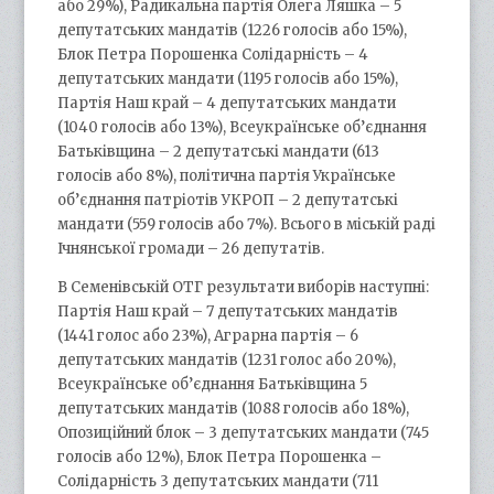
або 29%), Радикальна партія Олега Ляшка – 5
депутатських мандатів (1226 голосів або 15%),
Блок Петра Порошенка Солідарність – 4
депутатських мандати (1195 голосів або 15%),
Партія Наш край – 4 депутатських мандати
(1040 голосів або 13%), Всеукраїнське об’єднання
Батьківщина – 2 депутатські мандати (613
голосів або 8%), політична партія Українське
об’єднання патріотів УКРОП – 2 депутатські
мандати (559 голосів або 7%). Всього в міській раді
Ічнянської громади – 26 депутатів.
В Семенівській ОТГ результати виборів наступні:
Партія Наш край – 7 депутатських мандатів
(1441 голос або 23%), Аграрна партія – 6
депутатських мандатів (1231 голос або 20%),
Всеукраїнське об’єднання Батьківщина 5
депутатських мандатів (1088 голосів або 18%),
Опозиційний блок – 3 депутатських мандати (745
голосів або 12%), Блок Петра Порошенка –
Солідарність 3 депутатських мандати (711