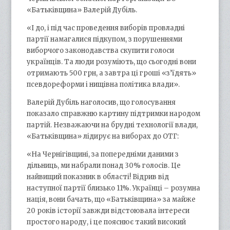
«Батьківщина» Валерій Дубіль.
«І до, і під час проведення виборів провладні
партії намагалися підкупом, з порушеннями
виборчого законодавства скупити голоси
українців. Та люди розуміють, що сьогодні вони
отримають 500 грн, а завтра ці гроші «з’їдять»
псевдореформи і нищівна політика влади».
Валерій Дубіль наголосив, що голосування
показало справжню картину підтримки народом
партій. Незважаючи на брудні технології влади,
«Батьківщина» лідирує на виборах до ОТГ:
«На Чернігівщині, за попередніми даними з
дільниць, ми набрали понад 30% голосів. Це
найвищий показник в області! Відрив від
наступної партії близько 11%. Українці – розумна
нація, вони бачать, що «Батьківщина» за майже
20 років історії завжди відстоювала інтереси
простого народу, і це пояснює такий високий