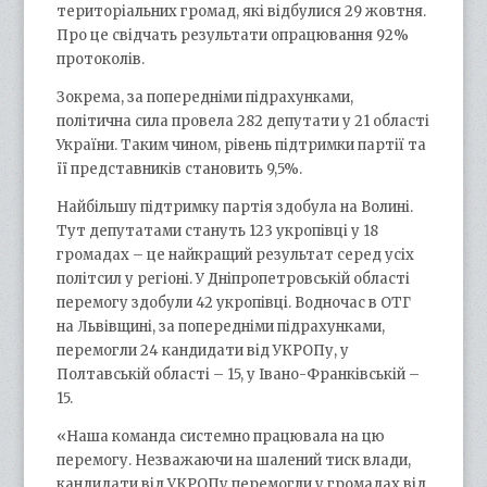
територіальних громад, які відбулися 29 жовтня.
Про це свідчать результати опрацювання 92%
протоколів.
Зокрема, за попередніми підрахунками,
політична сила провела 282 депутати у 21 області
України. Таким чином, рівень підтримки партії та
її представників становить 9,5%.
Найбільшу підтримку партія здобула на Волині.
Тут депутатами стануть 123 укропівці у 18
громадах – це найкращий результат серед усіх
політсил у регіоні. У Дніпропетровській області
перемогу здобули 42 укропівці. Водночас в ОТГ
на Львівщині, за попередніми підрахунками,
перемогли 24 кандидати від УКРОПу, у
Полтавській області – 15, у Івано-Франківській –
15.
«Наша команда системно працювала на цю
перемогу. Незважаючи на шалений тиск влади,
кандидати від УКРОПу перемогли у громадах від