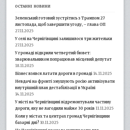
ОСТАННІ НОВИНИ
Зеленський готовий зустрітись з Трампом 27
листопада, щоб завершити угоду, – глава ОП
27.11.2025
У селі на Чернігівщині залишилося три жительки
27.11.2025
У громаді відкрили четвертий бювет:
зварювальником попрацював місцевий депутат
18.11.2025
Бізнес взявся латати дороги в громаді
14.11.2025
Невдачі на фронті змушують росію активізувати
внутрішній план дестабілізації в Україні
14.11.2025
У місті на Чернігівщині відремонтували частину
дороги, яку не лагодили майже 30 років
11.11.2025
Коли у містах та центрах громад Чернігівщини
базарні дні?
10.11.2025