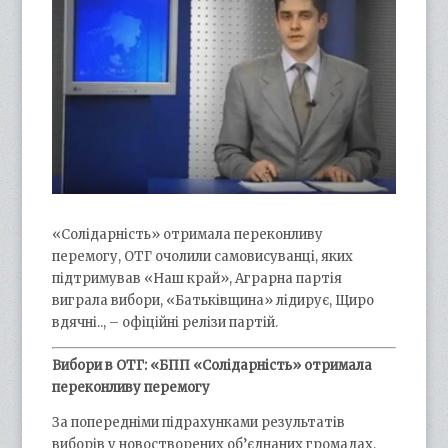
«Солідарність» отримала переконливу
перемогу, ОТГ очолили самовисуванці, яких
підтримував «Наш край», Аграрна партія
виграла вибори, «Батьківщина» лідирує, Щиро
вдячні.., – офіційні релізи партій.
Вибори в ОТГ: «БПП «Солідарність» отримала
переконливу перемогу
За попередніми підрахунками результатів
виборів у новостворених об’єднаних громадах,