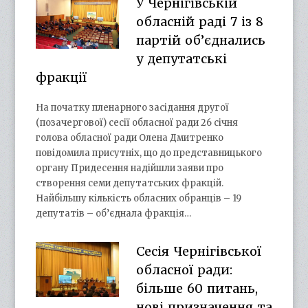
У Чернігівській
обласній раді 7 із 8
партій об’єднались
у депутатські
фракції
На початку пленарного засідання другої
(позачергової) сесії обласної ради 26 січня
голова обласної ради Олена Дмитренко
повідомила присутніх, що до представницького
органу Придесення надійшли заяви про
створення семи депутатських фракцій.
Найбільшу кількість обласних обранців – 19
депутатів – об’єднала фракція…
Сесія Чернігівської
обласної ради:
більше 60 питань,
нові призначення та