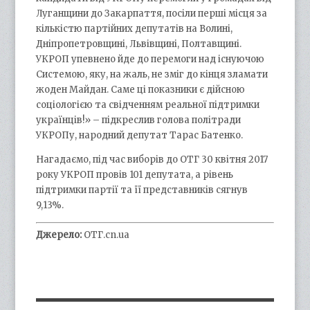
Луганщини до Закарпаття, посіли перші місця за
кількістю партійних депутатів на Волині,
Дніпропетровщині, Львівщині, Полтавщині.
УКРОП упевнено йде до перемоги над існуючою
Системою, яку, на жаль, не зміг до кінця зламати
жоден Майдан. Саме ці показники є дійсною
соціологією та свідченням реальної підтримки
українців!» – підкреслив голова політради
УКРОПу, народний депутат Тарас Батенко.
Нагадаємо, під час виборів до ОТГ 30 квітня 2017
року УКРОП провів 101 депутата, а рівень
підтримки партії та її представників сягнув
9,13%.
Джерело:
ОТГ.cn.ua