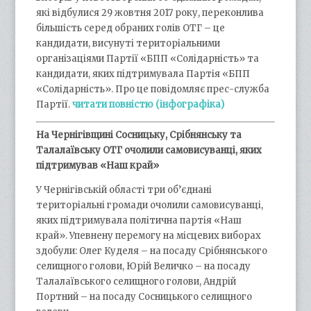
які відбулися 29 жовтня 2017 року, переконлива
більшість серед обраних голів ОТГ – це
кандидати, висунуті територіальними
організаціями Партії «БПП «Солідарність» та
кандидати, яких підтримувала Партія «БПП
«Солідарність». Про це повідомляє прес-служба
Партії.
читати повністю (інфографіка)
На Чернігівщині Сосницьку, Срібнянську та
Талалаївську ОТГ очолили самовисуванці, яких
підтримував «Наш край»
У Чернігівській області три об’єднані
територіальні громади очолили самовисуванці,
яких підтримувала політична партія «Наш
край». Упевнену перемогу на місцевих виборах
здобули: Олег Куделя – на посаду Срібнянського
селищного голови, Юрій Величко – на посаду
Талалаївського селищного голови, Андрій
Портний – на посаду Сосницького селищного