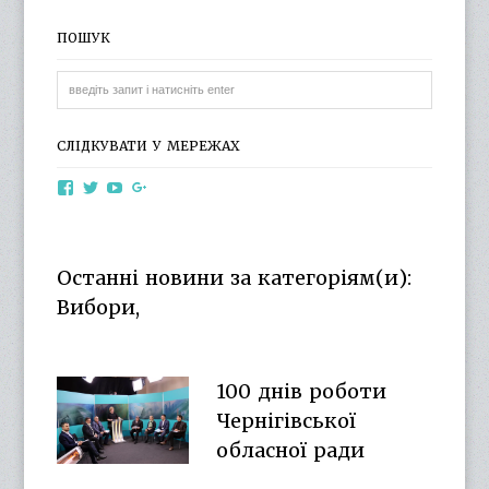
ПОШУК
СЛІДКУВАТИ У МЕРЕЖАХ
View
View
View
View
otg.cn.ua’s
otg_cn_ua’s
UCba73zK-
100218615561229778998’s
profile
profile
rSLD6mYyKjr45Ng’s
profile
on
on
profile
on
Facebook
Twitter
on
Google+
Останні новини за категоріям(и):
YouTube
Вибори,
100 днів роботи
Чернігівської
обласної ради