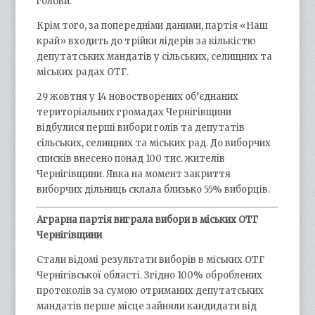
голови.
Крім того, за попередніми даними, партія «Наш
край» входить до трійки лідерів за кількістю
депутатських мандатів у сільських, селищних та
міських радах ОТГ.
29 жовтня у 14 новостворених об’єднаних
територіальних громадах Чернігівщини
відбулися перші вибори голів та депутатів
сільських, селищних та міських рад. До виборчих
списків внесено понад 100 тис. жителів
Чернігівщини. Явка на момент закриття
виборчих дільниць склала близько 55% виборців.
Аграрна партія виграла вибори в міських ОТГ
Чернігівщини
Стали відомі результати виборів в міських ОТГ
Чернігівської області. Згідно 100% оброблених
протоколів за сумою отриманих депутатських
мандатів перше місце зайняли кандидати від