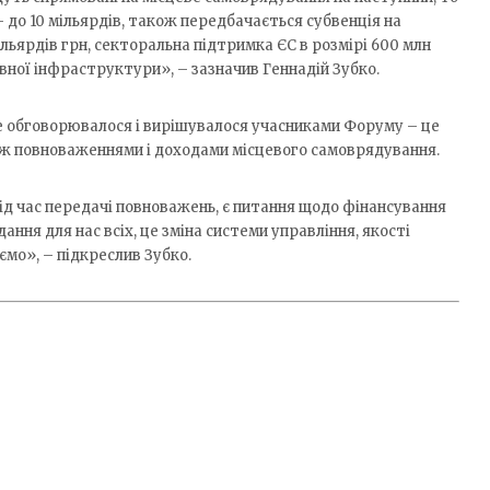
 до 10 мільярдів, також передбачається субвенція на
ільярдів грн, секторальна підтримка ЄС в розмірі 600 млн
ивної інфраструктури», – зазначив Геннадій Зубко.
ке обговорювалося і вирішувалося учасниками Форуму – це
між повноваженнями і доходами місцевого самоврядування.
під час передачі повноважень, є питання щодо фінансування
дання для нас всіх, це зміна системи управління, якості
ємо», – підкреслив Зубко.