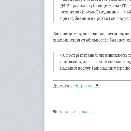
ДФРР разом з субвенціями на ОТГ –
розвиток сільської медицини – 4 м
грн і субвенція на розвиток спорт
Він повідомив, що головне питання, я
знаходження стабільності і балансу 
«Є гострі питання, які виникають 
напрямків, але – є одне спільне зав
надання послуг і ми над цим працю
Джерело:
Мінрегіон
бюджет
,
фінанси