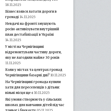
18.11.2025
Бізнес взявся латати дороги в
громаді
14.11.2025
Невдачі на фронті змушують
росію активізувати внутрішній
план дестабілізації в Україні
14.11.2025
У місті на Чернігівщині
відремонтували частину дороги,
яку не лагодили майже 30 років
11.11.2025
Коли у містах та центрах громад
Чернігівщини базарні дні?
10.11.2025
На Чернігівщині громада купили
хати для переселенців з дітьми:
вільні місця ще є
10.11.2025
Які умови створюють у сільських
школах для навчання дітей під час
тривог і блекауту
05.11.2025