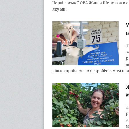
Чернігівської ОВА Жанна Шерстюк в еф
яку ми…
У
Т
з
р
ш
кілька проблем – з безробіттям та на
Л
р
д
м