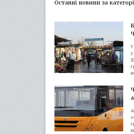
Останні новини за категорі
К
Ч
У
у
Д
г
н
Ч
а
А
о
г
в