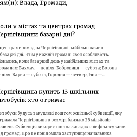
ям(и): Влада, Громади,
оли у містах та центрах громад
ернігівщини базарні дні?
 центрах громад на Чернігівщині найбільш жваво
 базарні дні. Втім у кожній громаді своя особливість.
ізнались, коли базарний день у найбільших містах та
ромадах: Бахмач — неділя; Бобровиця — субота; Борзна —
еділя; Варва — субота; Городня — четвер; Ічня —…
ернігівщина купить 13 шкільних
втобусів: хто отримає
втобуси будуть закуплені коштом освітньої субвенції, яку
тримала Чернігівщина в розмірі близько 28 мільйонів
ривень. Субвенція використана на засадах співфінансування
ід громад. Про це повідомила заступниця начальника