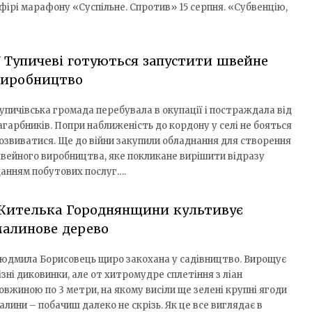
ірі марафону «Суспільне. Спротив» 15 серпня. «Субвенцію,
 Тупичеві готуються запустити швейне
виробництво
упичівська громада перебувала в окупації і постраждала від
агарбників. Попри наближеність до кордону у селі не бояться
озвиватися. Ще до війни закупили обладнання для створення
вейного виробництва, яке покликане вирішити відразу
данням побутових послуг….
Жителька Городнянщини культивує
малинове дерево
юдмила Борисовець щиро закохана у садівництво. Вирощує
ізні диковинки, але от хитромудре сплетіння з ліан
овжиною по 3 метри, на якому висіли ще зелені крупні ягоди
алини – побачиш далеко не скрізь. Як це все виглядає в