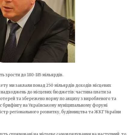
ь зрости до 180-185 мільярдів.
ту ми заклали понад 250 мільярдів доходів місцевих
надходжень до місцевих бюджетів: частина плати за
лотерей та збережено норму по акцизу з виробленого та
ас брифінгу на Українському муніципальному форумі
істр регіонального розвитку, будівництва та ЖКГ України
уть спрямовані на місцеве самоврядування на наступний, то