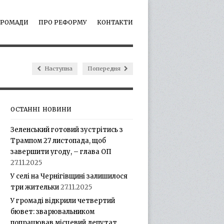
ГРОМАДИ
ПРО РЕФОРМУ
КОНТАКТИ
Наступна
Попередня
ОСТАННІ НОВИНИ
Зеленський готовий зустрітись з
Трампом 27 листопада, щоб
завершити угоду, – глава ОП
27.11.2025
У селі на Чернігівщині залишилося
три жительки
27.11.2025
У громаді відкрили четвертий
бювет: зварювальником
попрацював місцевий депутат