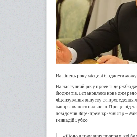
На кінець року місцеві бюджети можут
На наступний рік у проекті держбюдже
бюджетів. Встановлено нове джерело 
ліцензування випуску та проведення 
імпортованого пального. Про це під ч
повідомив Віце-прем’єр-міністр – Мін
Геннадій Зубко
«Щодо державних програм, які буд