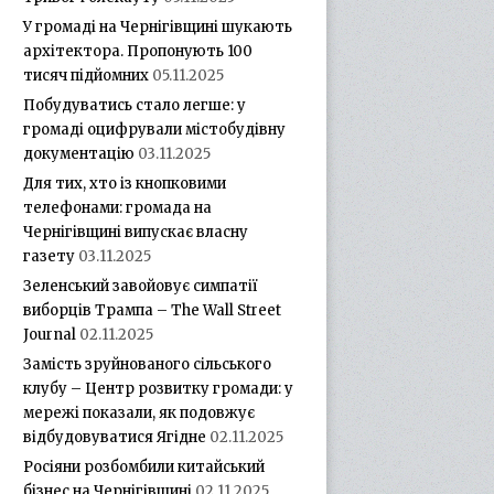
У громаді на Чернігівщині шукають
архітектора. Пропонують 100
тисяч підйомних
05.11.2025
Побудуватись стало легше: у
громаді оцифрували містобудівну
документацію
03.11.2025
Для тих, хто із кнопковими
телефонами: громада на
Чернігівщині випускає власну
газету
03.11.2025
Зеленський завойовує симпатії
виборців Трампа – The Wall Street
Journal
02.11.2025
Замість зруйнованого сільського
клубу – Центр розвитку громади: у
мережі показали, як подовжує
відбудовуватися Ягідне
02.11.2025
Росіяни розбомбили китайський
бізнес на Чернігівщині
02.11.2025