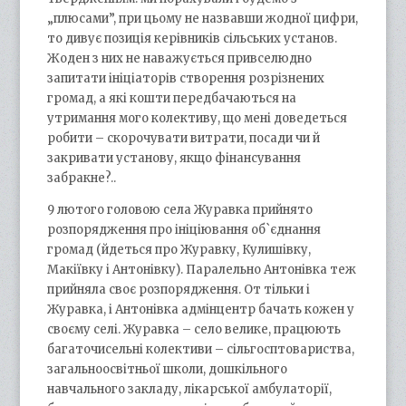
„плюсами”, при цьому не назвавши жодної цифри,
то дивує позиція керівників сільських установ.
Жоден з них не наважується привселюдно
запитати ініціаторів створення розрізнених
громад, а які кошти передбачаються на
утримання мого колективу, що мені доведеться
робити – скорочувати витрати, посади чи й
закривати установу, якщо фінансування
забракне?..
9 лютого головою села Журавка прийнято
розпорядження про ініціювання об`єднання
громад (йдеться про Журавку, Кулишівку,
Макіївку і Антонівку). Паралельно Антонівка теж
прийняла своє розпорядження. От тільки і
Журавка, і Антонівка адмінцентр бачать кожен у
своєму селі. Журавка – село велике, працюють
багаточисельні колективи – сільгосптовариства,
загальноосвітньої школи, дошкільного
навчального закладу, лікарської амбулаторії,