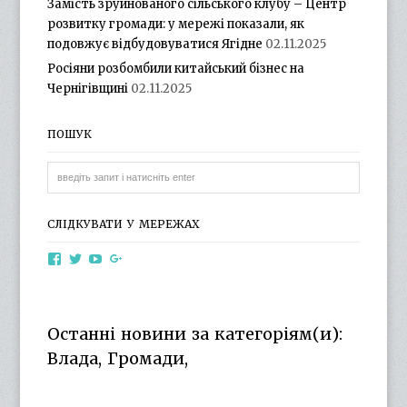
Замість зруйнованого сільського клубу – Центр
розвитку громади: у мережі показали, як
подовжує відбудовуватися Ягідне
02.11.2025
Росіяни розбомбили китайський бізнес на
Чернігівщині
02.11.2025
ПОШУК
СЛІДКУВАТИ У МЕРЕЖАХ
View
View
View
View
otg.cn.ua’s
otg_cn_ua’s
UCba73zK-
100218615561229778998’s
profile
profile
rSLD6mYyKjr45Ng’s
profile
on
on
profile
on
Facebook
Twitter
on
Google+
Останні новини за категоріям(и):
YouTube
Влада, Громади,