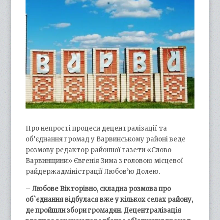
Про непрості процеси децентралізації та
об’єднання громад у Варвинському районі веде
розмову редактор районної газети «Слово
Варвинщини» Євгенія Зима з головою місцевої
райдержадміністрації Любов’ю Долею.
–
Любове Вікторівно, складна розмова про
об`єднання відбулася вже у кількох селах району,
де пройшли збори громадян. Децентралізація