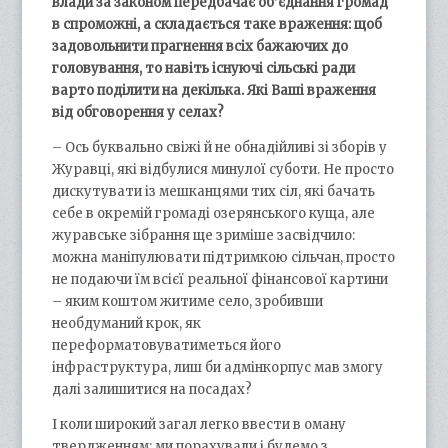
влади за законом передбачає об’єднання громад
в спроможні, а складається таке враження: щоб
задовольнити прагнення всіх бажаючих до
головування, то навіть існуючі сільські ради
варто поділити на декілька. Які Ваші враження
від обговорення у селах?
– Ось буквально свіжі й не обнадійливі зі зборів у
Журавці, які відбулися минулої суботи. Не просто
дискутувати із мешканцями тих сіл, які бачать
себе в окремій громаді озерянського куща, але
журавське зібрання ще зриміше засвідчило:
можна маніпулювати підтримкою сільчан, просто
не подаючи їм всієї реальної фінансової картини
– яким коштом житиме село, зробивши
необдуманий крок, як
переформатовуватиметься його
інфраструктура, лиш би адмінкорпус мав змогу
далі залишитися на посадах?
І коли широкий загал легко ввести в оману
твердженням: ми порахували і будемо з