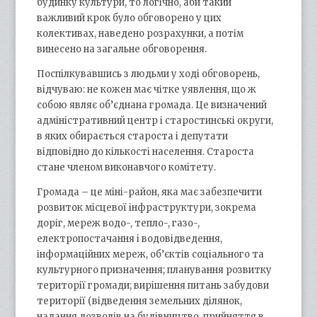
будинку культури, то логічно, аби такий
важливий крок було обговорено у цих
колективах, наведено розрахунки, а потім
винесено на загальне обговорення.
Поспілкувавшись з людьми у ході обговорень,
відчуваю: не кожен має чітке уявлення, що ж
собою являє об’єднана громада. Це визначений
адміністративний центр і старостинські округи,
в яких обирається староста і депутати
відповідно до кількості населення. Староста
стане членом виконавчого комітету.
Громада – це міні-район, яка має забезпечити
розвиток місцевої інфраструктури, зокрема
доріг, мереж водо-, тепло-, газо-,
електропостачання і водовідведення,
інформаційних мереж, об’єктів соціального та
культурного призначення; планування розвитку
території громади; вирішення питань забудови
території (відведення земельних ділянок,
надання дозволів на будівництво, прийняття в