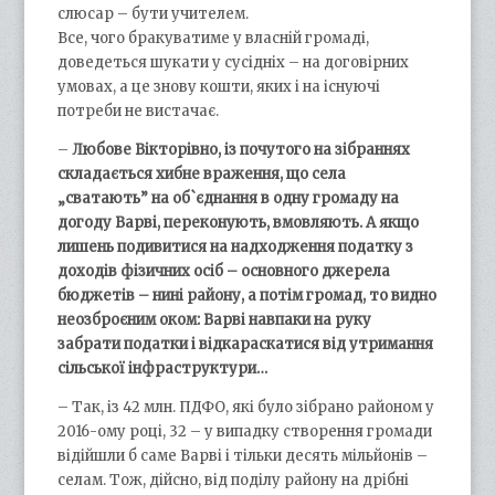
слюсар – бути учителем.
Все, чого бракуватиме у власній громаді,
доведеться шукати у сусідніх – на договірних
умовах, а це знову кошти, яких і на існуючі
потреби не вистачає.
–
Любове Вікторівно, із почутого на зібраннях
складається хибне враження, що села
„сватають” на об`єднання в одну громаду на
догоду Варві, переконують, вмовляють. А якщо
лишень подивитися на надходження податку з
доходів фізичних осіб – основного джерела
бюджетів – нині району, а потім громад, то видно
неозброєним оком: Варві навпаки на руку
забрати податки і відкараскатися від утримання
сільської інфраструктури…
– Так, із 42 млн. ПДФО, які було зібрано районом у
2016-ому році, 32 – у випадку створення громади
відійшли б саме Варві і тільки десять мільйонів –
селам. Тож, дійсно, від поділу району на дрібні