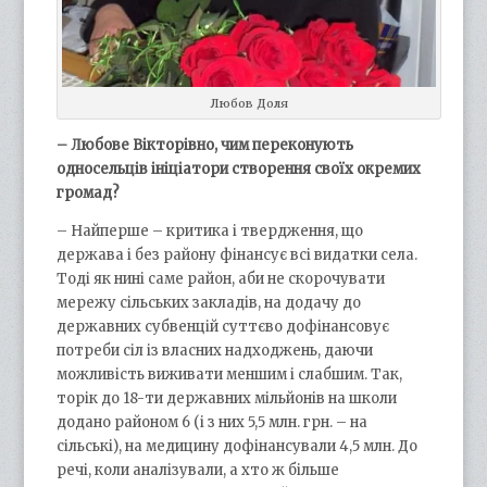
Любов Доля
– Любове Вікторівно, чим переконують
односельців ініціатори створення своїх окремих
громад?
– Найперше – критика і твердження, що
держава і без району фінансує всі видатки села.
Тоді як нині саме район, аби не скорочувати
мережу сільських закладів, на додачу до
державних субвенцій суттєво дофінансовує
потреби сіл із власних надходжень, даючи
можливість виживати меншим і слабшим. Так,
торік до 18-ти державних мільйонів на школи
додано районом 6 (і з них 5,5 млн. грн. – на
сільські), на медицину дофінансували 4,5 млн. До
речі, коли аналізували, а хто ж більше