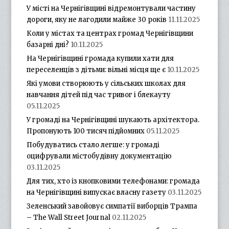
У місті на Чернігівщині відремонтували частину
дороги, яку не лагодили майже 30 років
11.11.2025
Коли у містах та центрах громад Чернігівщини
базарні дні?
10.11.2025
На Чернігівщині громада купили хати для
переселенців з дітьми: вільні місця ще є
10.11.2025
Які умови створюють у сільських школах для
навчання дітей під час тривог і блекауту
05.11.2025
У громаді на Чернігівщині шукають архітектора.
Пропонують 100 тисяч підйомних
05.11.2025
Побудуватись стало легше: у громаді
оцифрували містобудівну документацію
03.11.2025
Для тих, хто із кнопковими телефонами: громада
на Чернігівщині випускає власну газету
03.11.2025
Зеленський завойовує симпатії виборців Трампа
– The Wall Street Journal
02.11.2025