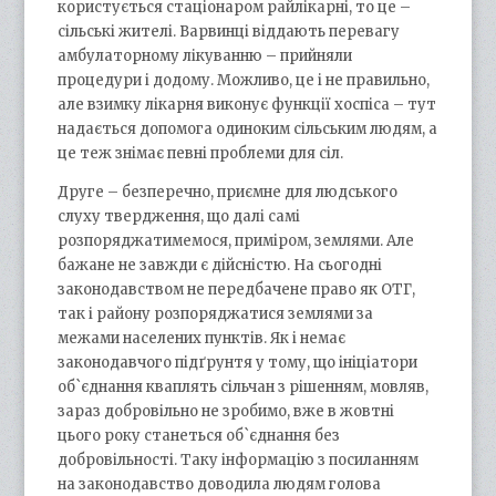
користується стаціонаром райлікарні, то це –
сільські жителі. Варвинці віддають перевагу
амбулаторному лікуванню – прийняли
процедури і додому. Можливо, це і не правильно,
але взимку лікарня виконує функції хоспіса – тут
надається допомога одиноким сільським людям, а
це теж знімає певні проблеми для сіл.
Друге – безперечно, приємне для людського
слуху твердження, що далі самі
розпоряджатимемося, приміром, землями. Але
бажане не завжди є дійсністю. На сьогодні
законодавством не передбачене право як ОТГ,
так і району розпоряджатися землями за
межами населених пунктів. Як і немає
законодавчого підґрунтя у тому, що ініціатори
об`єднання кваплять сільчан з рішенням, мовляв,
зараз добровільно не зробимо, вже в жовтні
цього року станеться об`єднання без
добровільності. Таку інформацію з посиланням
на законодавство доводила людям голова