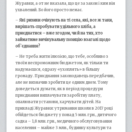
Журавки, а от не вказала, що це за закон і ким він
ухвалений. Бо його просто немає.
–
Які ризики очікують на ті села, які, все ж таки,
вирішать спробувати удільного хліба, а
приєднатися – вже згодом, чи й на тих, хто
займатиме вичікувальну позицію взагалі щодо
об`єднання?
– Не треба жити ілюзією, що тебе, особливо з
твоїм неспроможним бюджетом, як тільки ти
надумаєшся, одразу «ухоплять» в більшу
громаду. Приєднання законодавець передбачив,
але не визначив зробити це одним днем. Тому
доведеться думати, як в період процедури
приєднання виплачувати заробітну плату,
опалювати установи, харчувати дітей. На
прикладі Журавки: утримання школи в 2017 році
обійдеться бюджету у понад 5 млн. грн., дитячого
садка – 1,8 млн. грн., медичного обслуговування
населення – майже 3 млн., будинку культури та