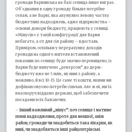
громади Варвинська на базі селища лише виграє.
Об`єднання в одну громаду більше потрібне
селам, а не Варві, яка акумулює левову частку
бюджетних надходжень, адже підприємства –
основні донори бюджету, працюють у селищі.
«Мінусів» у такій конфігурації для Варви
небагато, а от для сіл району – вдосталь.
Приміром, оскільки у перерахунку доходів
громади на одного жителя встановлений
показник по селищу буде значно перевищено, із
Варви буде вилучено „реверсом” до держ­
бюджету вже не 5 млн., як нині з району, а
можливо, й всі 10-15. Це саме ті кошти, якими ми
дофінансовуємо потреби сільчан. Але ж ні, ми їх
власноруч віддамо державі, щоб забезпечити
посадами всіх бажаючих.
–
Інший важливий „мінус”: хоч селище і матиме
певні надходження, проте для меншої, аніж
район, громади чи знадобиться така лікарня, як
нині, чи знадобляться інші райцентрівські