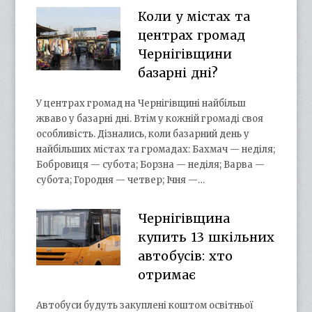
Коли у містах та
центрах громад
Чернігівщини
базарні дні?
У центрах громад на Чернігівщині найбільш
жваво у базарні дні. Втім у кожній громаді своя
особливість. Дізнались, коли базарний день у
найбільших містах та громадах: Бахмач — неділя;
Бобровиця — субота; Борзна — неділя; Варва —
субота; Городня — четвер; Ічня —…
Чернігівщина
купить 13 шкільних
автобусів: хто
отримає
Автобуси будуть закуплені коштом освітньої