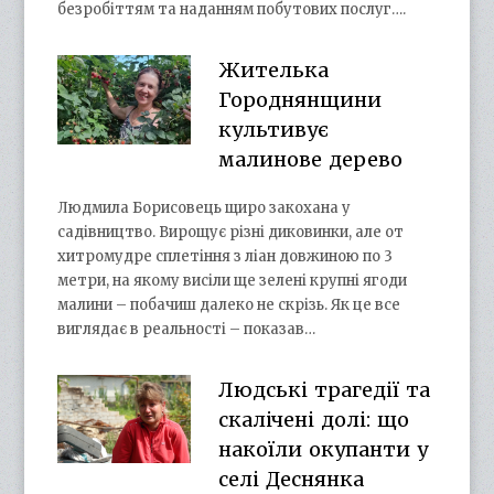
безробіттям та наданням побутових послуг….
Жителька
Городнянщини
культивує
малинове дерево
Людмила Борисовець щиро закохана у
садівництво. Вирощує різні диковинки, але от
хитромудре сплетіння з ліан довжиною по 3
метри, на якому висіли ще зелені крупні ягоди
малини – побачиш далеко не скрізь. Як це все
виглядає в реальності – показав…
Людські трагедії та
скалічені долі: що
накоїли окупанти у
селі Деснянка