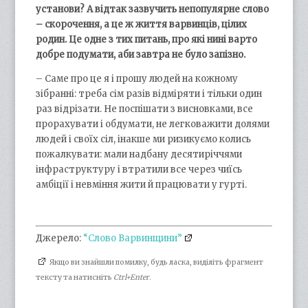
установи? А відтак зазвучить непопулярне слово
– скорочення, а це ж життя варвинців, цілих
родин. Це одне з тих питань, про які нині варто
добре подумати, аби завтра не було запізно.
– Саме про це я і прошу людей на кожному
зібранні: треба сім разів відміряти і тільки один
раз відрізати. Не поспішати з висновками, все
прорахувати і обдумати, не легковажити долями
людей і своїх сіл, інакше ми ризикуємо колись
пожалкувати: мали надбану десятиріччями
інфраструктуру і втратили все через чиїсь
амбіції і невміння жити й працювати у гурті.
Джерело:
“Слово Варвинщини”
Якщо ви знайшли помилку, будь ласка, виділіть фрагмент
тексту та натисніть
Ctrl+Enter
.