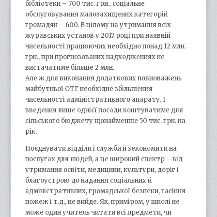
бібліотеки – 700 тис. грн., соціальне
обслуговування малозахищених категорій
громадян – 600. В цілому на утримання всіх
журавських установ у 2017 році при наявній
чисельності працюючих необхідно понад 12 млн.
грн., при прогнозованих надходженнях не
вистачатиме більше 2 млн.
Але ж для виконання додаткових повноважень
майбутньої ОТГ необхідне збільшення
чисельності адміністративного апарату. І
введення лише однієї посади коштуватиме для
сільського бюджету щонайменше 50 тис. грн. на
рік.
Поєднувати відділи і служби й зекономити на
послугах для людей, а це широкий спектр – від
утримання освіти, медицини, культури, доріг і
благоустрою до надання соціальних й
адміністративних, громадської безпеки, гасіння
пожеж і т.д., не вийде. Як, приміром, у школі не
може один учитель читати всі предмети, чи