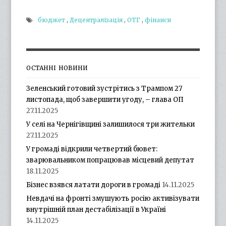
бюджет
,
Децентралізація
,
ОТГ
,
фінанси
ОСТАННІ НОВИНИ
Зеленський готовий зустрітись з Трампом 27
листопада, щоб завершити угоду, – глава ОП
27.11.2025
У селі на Чернігівщині залишилося три жительки
27.11.2025
У громаді відкрили четвертий бювет:
зварювальником попрацював місцевий депутат
18.11.2025
Бізнес взявся латати дороги в громаді
14.11.2025
Невдачі на фронті змушують росію активізувати
внутрішній план дестабілізації в Україні
14.11.2025