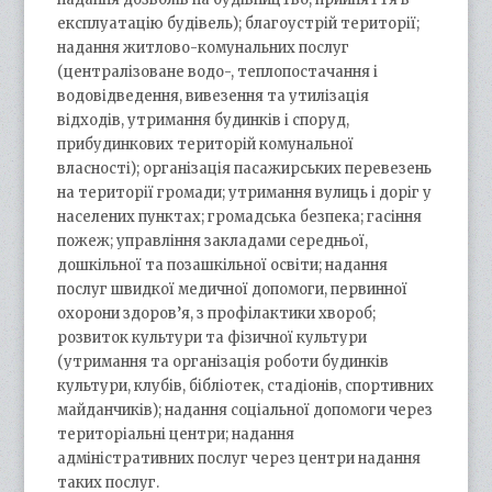
експлуатацію будівель); благоустрій території;
надання житлово-комунальних послуг
(централізоване водо-, теплопостачання і
водовідведення, вивезення та утилізація
відходів, утримання будинків і споруд,
прибудинкових територій комунальної
власності); організація пасажирських перевезень
на території громади; утримання вулиць і доріг у
населених пунктах; громадська безпека; гасіння
пожеж; управління закладами середньої,
дошкільної та позашкільної освіти; надання
послуг швидкої медичної допомоги, первинної
охорони здоров’я, з профілактики хвороб;
розвиток культури та фізичної культури
(утримання та організація роботи будинків
культури, клубів, бібліотек, стадіонів, спортивних
майданчиків); надання соціальної допомоги через
територіальні центри; надання
адміністративних послуг через центри надання
таких послуг.