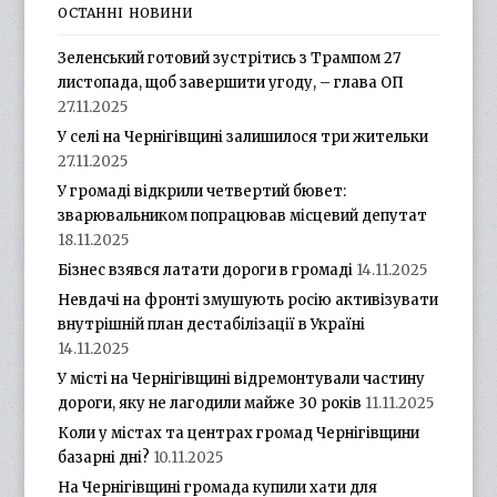
ОСТАННІ НОВИНИ
Зеленський готовий зустрітись з Трампом 27
листопада, щоб завершити угоду, – глава ОП
27.11.2025
У селі на Чернігівщині залишилося три жительки
27.11.2025
У громаді відкрили четвертий бювет:
зварювальником попрацював місцевий депутат
18.11.2025
Бізнес взявся латати дороги в громаді
14.11.2025
Невдачі на фронті змушують росію активізувати
внутрішній план дестабілізації в Україні
14.11.2025
У місті на Чернігівщині відремонтували частину
дороги, яку не лагодили майже 30 років
11.11.2025
Коли у містах та центрах громад Чернігівщини
базарні дні?
10.11.2025
На Чернігівщині громада купили хати для