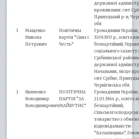
державної адміністра
проживання: смт Срі
Прилуцький р-н, Чер
обл
1
Мащенко
Політична
Громадянин України,
Микола
партія “Сила і
17.09.1957 р., освіта в
Петрович
Честь”
безпартійний, Управ
соціального захисту
Срібнянської районн
державної адміністр
Начальник, місце пр
смт Срібне, Прилуцьк
Чернігівська обл.
1
Якименко
ПОЛІТИЧНА
Громадянин України,
Володимир
ПАРТІЯ “ЗА
21.03.1964 р., освіта 
Володимирович
МАЙБУТНЄ”
безпартійний,
Сільськогосподарськ
товариство з обме
відповідальністю
“Батьківщина”, Голо