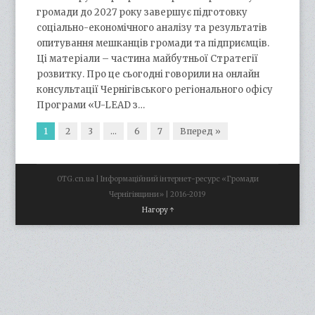
громади до 2027 року завершує підготовку
соціально-економічного аналізу та результатів
опитування мешканців громади та підприємців.
Ці матеріали – частина майбутньої Стратегії
розвитку. Про це сьогодні говорили на онлайн
консультації Чернігівського регіонального офісу
Програми «U-LEAD з…
1
2
3
…
6
7
Вперед »
OTG.cn.ua | Інформаційний інтернет-ресурс «Громади
Чернігівщини» | 2016-2019
Нагору ↑