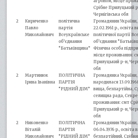
агроном, місце прож
Срібне Прилуцький р
Чернігівська обл
2
Кириченко
політична
Громадянин України,
Павло
партія
22.02.1961 р., освіта 
Миколайович
Всеукраїнське
політичної партії Вс
об’єднання
об’єднання “Батьків
“Батьківщина”
Фізична особа підпр
місце проживання: с
Прилуцький р-н, Чер
обл
2
Мартинюк
ПОЛІТИЧНА
Громадянка України,
Ірина Іванівна
ПАРТІЯ
народилася 13.09.1968
“РІДНИЙ ДІМ”
вища, безпартійна, 
селищна рада, Секре
проживання: смт Срі
Прилуцький р-н, Чер
обл
2
Никоненко
ПОЛІТИЧНА
Громадянин України,
Віталій
ПАРТІЯ
06.04.1976 р., освіта 
Миколайович
“РІДНИЙ ДІМ”
безпартійний, Срібн