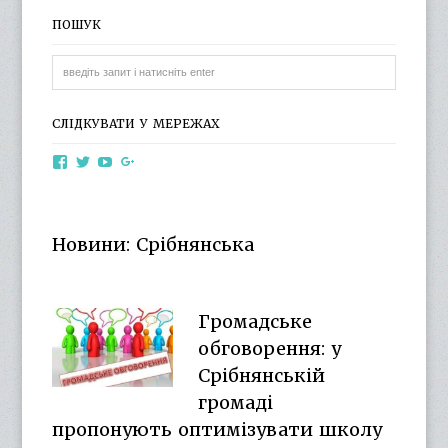
ПОШУК
СЛІДКУВАТИ У МЕРЕЖАХ
View
View
View
View
otg.cn.ua’s
otg_cn_ua’s
UCba73zK-
100218615561229778998’s
profile
profile
rSLD6mYyKjr45Ng’s
profile
on
on
profile
on
Facebook
Twitter
on
Google+
Новини: Срібнянська
YouTube
Громадське
обговорення: у
Срібнянській
громаді
пропонують оптимізувати школу