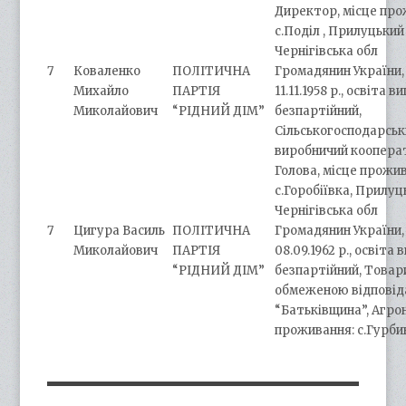
Директор, місце про
с.Поділ , Прилуцький
Чернігівська обл
7
Коваленко
ПОЛІТИЧНА
Громадянин України,
Михайло
ПАРТІЯ
11.11.1958 р., освіта в
Миколайович
“РІДНИЙ ДІМ”
безпартійний,
Сільськогосподарсь
виробничий кооперат
Голова, місце прожи
с.Горобіївка, Прилуц
Чернігівська обл
7
Цигура Василь
ПОЛІТИЧНА
Громадянин України,
Миколайович
ПАРТІЯ
08.09.1962 р., освіта 
“РІДНИЙ ДІМ”
безпартійний, Товар
обмеженою відповід
“Батьківщина”, Агро
проживання: с.Гурби