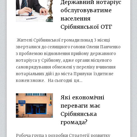
Державний нотаріус
обслуговуватиме
населення
Срібнянської ОТГ
Жителі Срібнянської громади понад 3 місяці
зверталися до селищного голови Олени Панченко
з проблемою відновлення прийому державного
нотаріуса у Срібному, адже органи місцевого
самоврядування обмежені у переліку вчинення
нотаріальних дій і до міста Прилуки їздити не
кожен зможе. На сьогодні ця…
Які економічні
переваги має
Срібнянська
громада?
Робоча група з розробки Стратегії розвитку