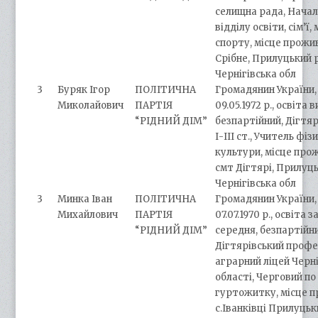
селищна рада, Нача
відділу освіти, сім’ї,
спорту, місце прожи
Срібне, Прилуцький 
Чернігівська обл
3
Буряк Ігор
ПОЛІТИЧНА
Громадянин України,
Миколайович
ПАРТІЯ
09.05.1972 р., освіта 
“РІДНИЙ ДІМ”
безпартійний, Дігтя
І-ІІІ ст., Учитель фіз
культури, місце про
смт Дігтярі, Прилуць
Чернігівська обл
3
Минка Іван
ПОЛІТИЧНА
Громадянин України,
Михайлович
ПАРТІЯ
07.07.1970 р., освіта 
“РІДНИЙ ДІМ”
середня, безпартійни
Дігтярівський профе
аграрний ліцей Черні
області, Черговий по
гуртожитку, місце 
с.Іванківці Прилуцьк