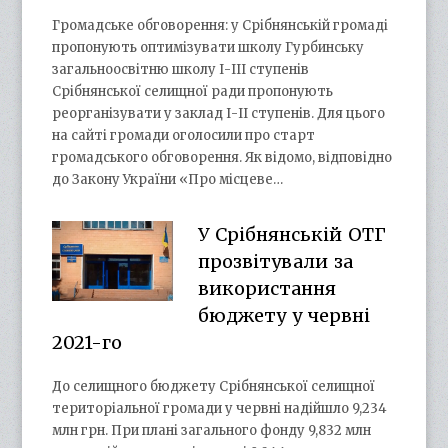
Громадське обговорення: у Срібнянській громаді
пропонують оптимізувати школу Гурбинську
загальноосвітню школу І-ІІІ ступенів
Срібнянської селищної ради пропонують
реорганізувати у заклад І-ІІ ступенів. Для цього
на сайті громади оголосили про старт
громадського обговорення. Як відомо, відповідно
до Закону України «Про місцеве…
У Срібнянській ОТГ
прозвітували за
використання
бюджету у червні
2021-го
До селищного бюджету Срібнянської селищної
територіальної громади у червні надійшло 9,234
млн грн. При плані загального фонду 9,832 млн