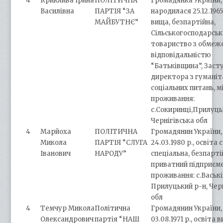
4
Криклива Ірина
ПОЛІТИЧНА
Громадянка України,
Василівна
ПАРТІЯ “ЗА
народилася 25.12.1965 
МАЙБУТНЄ”
вища, безпартійна,
Сільськогосподарськ
товариство з обме
відповідальністю
“Батьківщина”, Заст
директора з гуманіт
соціальних питань, м
проживання:
с.Сокиринці,Прилуць
Чернігівська обл
4
Марйоха
ПОЛІТИЧНА
Громадянин України,
Микола
ПАРТІЯ “СЛУГА
24.03.1980 р., освіта
Іванович
НАРОДУ”
спеціальна, безпарті
приватний підприєме
проживання: с.Ваські
Прилуцький р-н, Чер
обл
4
Темчур Микола
Політична
Громадянин України,
Олександрович
партія “НАШ
03.08.1971 р., освіта 