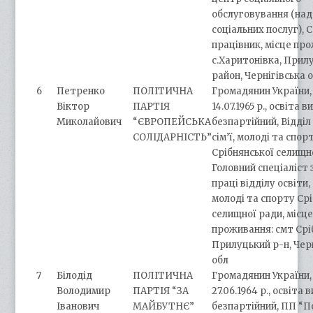
обслуговування (на
соціальних послуг), 
працівник, місце пр
с.Харитонівка, Прил
район, Чернігівська 
6
Петренко
ПОЛІТИЧНА
Громадянин України,
Віктор
ПАРТІЯ
14.07.1965 р., освіта в
Миколайович
“ЄВРОПЕЙСЬКА
безпартійний, Відділ 
СОЛІДАРНІСТЬ”
сім’ї, молоді та спор
Срібнянської селищн
Головний спеціаліст 
праці відділу освіти, 
молоді та спорту Ср
селищної ради, місц
проживання: смт Срі
Прилуцький р-н, Чер
обл
7
Білодід
ПОЛІТИЧНА
Громадянин України,
Володимир
ПАРТІЯ “ЗА
27.06.1964 р., освіта 
Іванович
МАЙБУТНЄ”
безпартійний, ПП “По