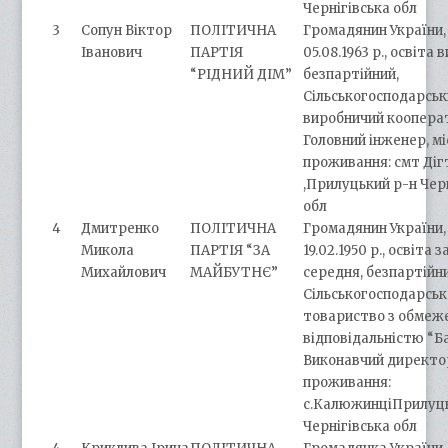
Чернігівська обл
3
Сопун Віктор
ПОЛІТИЧНА
Громадянин України,
Іванович
ПАРТІЯ
05.08.1963 р., освіта 
“РІДНИЙ ДІМ”
безпартійний,
Сільськогосподарсь
виробничий кооперат
Головний інженер, м
проживання: смт Діг
,Прилуцький р-н Чер
обл
4
Дмитренко
ПОЛІТИЧНА
Громадянин України,
Микола
ПАРТІЯ “ЗА
19.02.1950 р., освіта 
Михайлович
МАЙБУТНЄ”
середня, безпартійни
Сільськогосподарськ
товариство з обме
відповідальністю “Б
Виконавчий директор
проживання:
с.КалюжинціПрилуць
Чернігівська обл