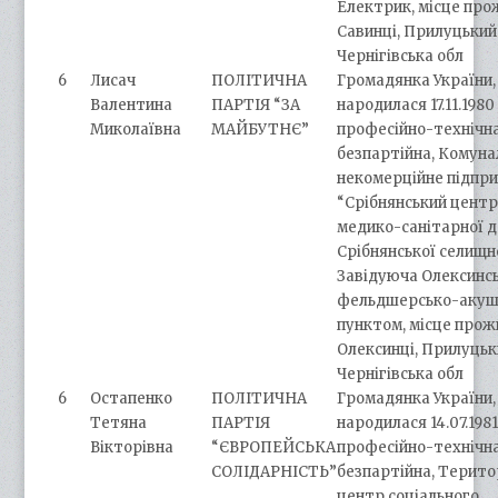
Електрик, місце прож
Савинці, Прилуцький
Чернігівська обл
6
Лисач
ПОЛІТИЧНА
Громадянка України,
Валентина
ПАРТІЯ “ЗА
народилася 17.11.1980 
Миколаївна
МАЙБУТНЄ”
професійно-технічна
безпартійна, Комуна
некомерційне підпр
“Cрібнянський центр
медико-санітарної 
Срібнянської селищн
Завідуюча Олексинс
фельдшерсько-акуш
пунктом, місце прож
Олексинці, Прилуцьк
Чернігівська обл
6
Остапенко
ПОЛІТИЧНА
Громадянка України,
Тетяна
ПАРТІЯ
народилася 14.07.1981 
Вікторівна
“ЄВРОПЕЙСЬКА
професійно-технічна
СОЛІДАРНІСТЬ”
безпартійна, Терито
центр соціального