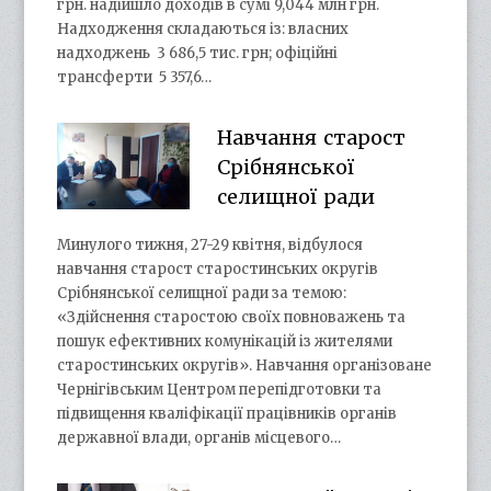
грн. надійшло доходів в сумі 9,044 млн грн.
Надходження складаються із: власних
надходжень 3 686,5 тис. грн; офіційні
трансферти 5 357,6…
Навчання старост
Срібнянської
селищної ради
Минулого тижня, 27-29 квітня, відбулося
навчання старост старостинських округів
Срібнянської селищної ради за темою:
«Здійснення старостою своїх повноважень та
пошук ефективних комунікацій із жителями
старостинських округів». Навчання організоване
Чернігівським Центром перепідготовки та
підвищення кваліфікації працівників органів
державної влади, органів місцевого…