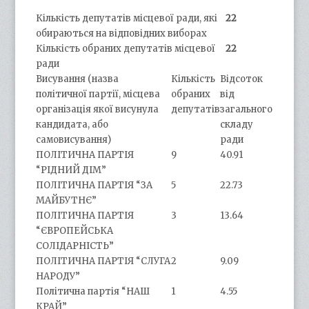
Кількість депутатів місцевої ради, які
22
обираються на відповідних виборах
Кількість обраних депутатів місцевої
22
ради
Висування (назва
Кількість
Відсоток
політичної партії, місцева
обраних
від
організація якої висунула
депутатів
загального
кандидата, або
складу
самовисування)
ради
ПОЛІТИЧНА ПАРТІЯ
9
40.91
“РІДНИЙ ДІМ”
ПОЛІТИЧНА ПАРТІЯ “ЗА
5
22.73
МАЙБУТНЄ”
ПОЛІТИЧНА ПАРТІЯ
3
13.64
“ЄВРОПЕЙСЬКА
СОЛІДАРНІСТЬ”
ПОЛІТИЧНА ПАРТІЯ “СЛУГА
2
9.09
НАРОДУ”
Політична партія “НАШ
1
4.55
КРАЙ”