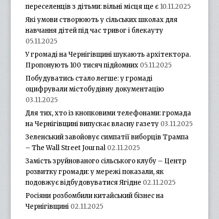
переселенців з дітьми: вільні місця ще є
10.11.2025
Які умови створюють у сільських школах для
навчання дітей під час тривог і блекауту
05.11.2025
У громаді на Чернігівщині шукають архітектора.
Пропонують 100 тисяч підйомних
05.11.2025
Побудуватись стало легше: у громаді
оцифрували містобудівну документацію
03.11.2025
Для тих, хто із кнопковими телефонами: громада
на Чернігівщині випускає власну газету
03.11.2025
Зеленський завойовує симпатії виборців Трампа
– The Wall Street Journal
02.11.2025
Замість зруйнованого сільського клубу – Центр
розвитку громади: у мережі показали, як
подовжує відбудовуватися Ягідне
02.11.2025
Росіяни розбомбили китайський бізнес на
Чернігівщині
02.11.2025