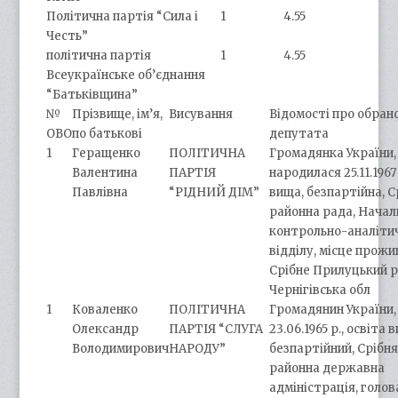
Політична партія “Сила і
1
4.55
Честь”
політична партія
1
4.55
Всеукраїнське об’єднання
“Батьківщина”
№
Прізвище, ім’я,
Висування
Відомості про обран
ОВО
по батькові
депутата
1
Геращенко
ПОЛІТИЧНА
Громадянка України,
Валентина
ПАРТІЯ
народилася 25.11.1967 
Павлівна
“РІДНИЙ ДІМ”
вища, безпартійна, 
районна рада, Начал
контрольно-аналіти
відділу, місце прожи
Срібне Прилуцький р
Чернігівська обл
1
Коваленко
ПОЛІТИЧНА
Громадянин України,
Олександр
ПАРТІЯ “СЛУГА
23.06.1965 р., освіта 
Володимирович
НАРОДУ”
безпартійний, Срібн
районна державна
адміністрація, голов