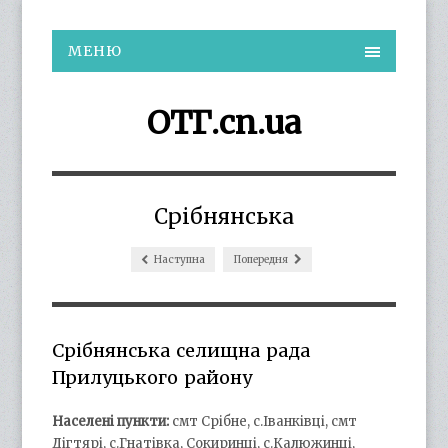
МЕНЮ
ОТГ.cn.ua
Срібнянська
Наступна
Попередня
Срібнянська селищна рада
Прилуцького району
Населені пункти:
смт Срібне, с.Іванківці, смт
Дігтярі, с.Гнатівка, Сокиринці, с.Калюжинці,