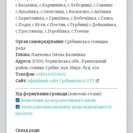
с.Васьківці, с.Карпилівка, с.Лебединці, с.Савинці
с.Хукалівка, с.Олексинці, с.Васюково, с.Антішки
с.Харитонівка, с.Гриціївка, с.Побочіївка, с.Галка,
с.Поділ, с.Кути, с.Поетин, с.Гурбинці с.Дейманівка,
с.Тростянець, с.Горобіївка, с.Точене
Орган самоврядування:
Срібнянська селищна
рада
Голова:
Панченко Олена Василівна
Адреса:
17300, Чернігівська обл., Прилуцький
район, селище Срібне, вул. Миру, буд. 43а
Телефон:
+380463921402
Сайт:
офіційний сайт Срібнянської ОТГ
Хід формування громади
(ключові етапи):
Включення до перспективного плану
Затвердження висновку щодо відповідності
проекту
Склад ради: