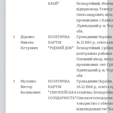
КРАЙ”
безпартійний, Фізич
підприємець Темчур
Олександрович, місц
проживання: с.Калю
,Прилуцький р-н, Чер
обл.
5
Діденко
ПОЛІТИЧНА
Громадянин України,
Микола
ПАРТІЯ
14.11.1963 р., освіта в
Петрович
“РІДНИЙ ДІМ”
безпартійний, Срібн
центральна районна 
Головний лікар, місц
проживання: смт Срі
Прилуцький р-н, Чер
обл
5
Мусієнко
ПОЛІТИЧНА
Громадянин України,
Віктор
ПАРТІЯ
26.12.1968 р., освіта
Васильович
“ЄВРОПЕЙСЬКА
технічна, безпартійн
СОЛІДАРНІСТЬ”
Сільськогосподарськ
товариство з обме
відповідальністю”Ба