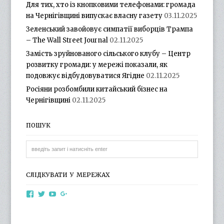
Для тих, хто із кнопковими телефонами: громада
на Чернігівщині випускає власну газету
03.11.2025
Зеленський завойовує симпатії виборців Трампа
– The Wall Street Journal
02.11.2025
Замість зруйнованого сільського клубу – Центр
розвитку громади: у мережі показали, як
подовжує відбудовуватися Ягідне
02.11.2025
Росіяни розбомбили китайський бізнес на
Чернігівщині
02.11.2025
ПОШУК
СЛІДКУВАТИ У МЕРЕЖАХ
View
View
View
View
otg.cn.ua’s
otg_cn_ua’s
UCba73zK-
100218615561229778998’s
profile
profile
rSLD6mYyKjr45Ng’s
profile
on
on
profile
on