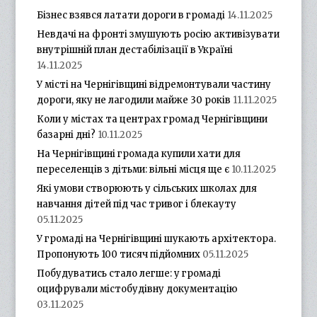
Бізнес взявся латати дороги в громаді
14.11.2025
Невдачі на фронті змушують росію активізувати
внутрішній план дестабілізації в Україні
14.11.2025
У місті на Чернігівщині відремонтували частину
дороги, яку не лагодили майже 30 років
11.11.2025
Коли у містах та центрах громад Чернігівщини
базарні дні?
10.11.2025
На Чернігівщині громада купили хати для
переселенців з дітьми: вільні місця ще є
10.11.2025
Які умови створюють у сільських школах для
навчання дітей під час тривог і блекауту
05.11.2025
У громаді на Чернігівщині шукають архітектора.
Пропонують 100 тисяч підйомних
05.11.2025
Побудуватись стало легше: у громаді
оцифрували містобудівну документацію
03.11.2025