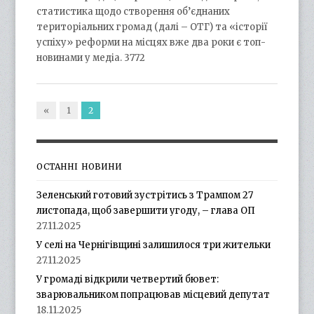
статистика щодо створення об’єднаних
територіальних громад (далі – ОТГ) та «історії
успіху» реформи на місцях вже два роки є топ-
новинами у медіа. 3772
«
1
2
ОСТАННІ НОВИНИ
Зеленський готовий зустрітись з Трампом 27
листопада, щоб завершити угоду, – глава ОП
27.11.2025
У селі на Чернігівщині залишилося три жительки
27.11.2025
У громаді відкрили четвертий бювет:
зварювальником попрацював місцевий депутат
18.11.2025