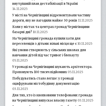
внутрішній план дестабілізації в Україні
14.11.2025
У місті на Чернігівщині відремонтували частину
дороги, яку не лагодили майже 30 років
11.11.2025
Коли у містах та центрах громад Чернігівщини
базарні дні?
10.11.2025
На Чернігівщині громада купили хати для
переселенців з дітьми: вільні місця ще є
10.11.2025
Які умови створюють у сільських школах для
навчання дітей під час тривог і блекауту
05.11.2025
У громаді на Чернігівщині шукають архітектора.
Пропонують 100 тисяч підйомних
05.11.2025
Побудуватись стало легше: у громаді
оцифрували містобудівну документацію
03.11.2025
Для тих, хто із кнопковими телефонами: громада
на Чернігівщині випускає власну газету
03.11.2025