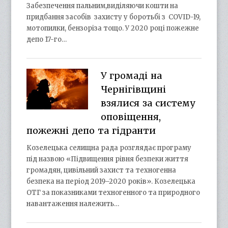
Забезпечення пальним,виділяючи кошти на
придбання засобів захисту у боротьбі з COVID-19,
мотопилки, бензоріза тощо. У 2020 році пожежне
депо 17-го…
У громаді на
Чернігівщині
взялися за систему
оповіщення,
пожежні депо та гідранти
Козелецька селищна рада розглядає програму
під назвою «Підвищення рівня безпеки життя
громадян, цивільний захист та техногенна
безпека на період 2019–2020 років». Козелецька
ОТГ за показниками техногенного та природного
навантаження належить…