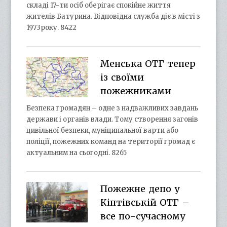
складі 17-ти осіб оберігає спокійне життя
жителів Батурина. Відповідна служба діє в місті з
1973року. 8422
Менська ОТГ тепер
із своїми
пожежниками
Безпека громадян – одне з надважливих завдань
держави і органів влади. Тому створення загонів
цивільної безпеки, муніципальної варти або
поліції, пожежних команд на території громад є
актуальним на сьогодні. 8265
Пожежне депо у
Кіптівській ОТГ –
все по-сучасному