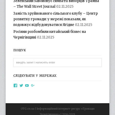
Зеленський завойовує симпатії виборців Трампа
– The Wall Street Journal
02.11.2025
Замість зруйнованого сільського клубу – Центр
розвитку громади: у мережі показали, як
подовжує відбудовуватися Ягідне
02.11.2025
Росіяни розбомбили китайський бізнес на
Чернігівщині
02.11.2025
ПОШУК
СЛІДКУВАТИ У МЕРЕЖАХ
View
View
View
View
otg.cn.ua’s
otg_cn_ua’s
UCba73zK-
100218615561229778998’s
profile
profile
rSLD6mYyKjr45Ng’s
profile
on
on
profile
on
Facebook
Twitter
on
Google+
YouTube
OTG.cn.ua | Інформаційний інтернет-ресурс «Громади
Чернігівщини» | 2016-2019