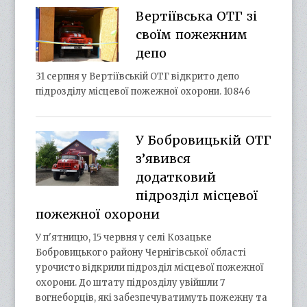
Вертіївська ОТГ зі
своїм пожежним
депо
31 серпня у Вертіївській ОТГ відкрито депо
підрозділу місцевої пожежної охорони. 10846
У Бобровицькій ОТГ
з’явився
додатковий
підрозділ місцевої
пожежної охорони
У п'ятницю, 15 червня у селі Козацьке
Бобровицького району Чернігівської області
урочисто відкрили підрозділ місцевої пожежної
охорони. До штату підрозділу увійшли 7
вогнеборців, які забезпечуватимуть пожежну та