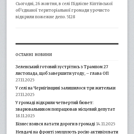
Сьогодні, 26 жовтня, в селі Підлісне Кіптівської
об’єднаної територіальної громади урочисто
відкрили пожежне депо. 5128
ОСТАННІ НОВИНИ
Зеленський готовий зустрітись з Трампом 27
листопада, щоб завершити угоду, – глава ОП
27.11.2025
У селі на Чернігівщині залишилося три жительки
27.11.2025
У громаді відкрили четвертий бювет:
зварювальником попрацював місцевий депутат
18.11.2025
Бізнес взявся латати дороги в громаді
14.11.2025
Невдачі на фронті змушують росію активізувати