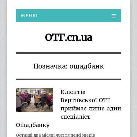
МЕНЮ
ОТГ.cn.ua
Позначка:
ощадбанк
Клієнтів
Вертіївської ОТГ
приймає лише один
спеціаліст
Ощадбанку
Останні два місяці життя пенсіонерів