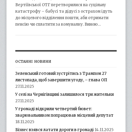
Вертіївської ОТГ перетворилися на суцільну
катастрофу – бабусі та дідусі з острахом ідуть
до місцевого відділення пошти, аби отримати
пенсію чи сплатити за комуналку. Виною…
ОСТАННІ НОВИНИ
Зеленський готовий зустрітись з Трампом 27
листопада, щоб завершити угоду, – глава ОП
27.11.2025
У селі на Чернігівщині залишилося три жительки
27.11.2025
У громаді відкрили четвертий бювет:
зварювальником попрацював місцевий депутат
18.11.2025
Бізнес взявся латати дороги в громаді
14.11.2025