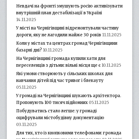
Невдачі на фронті змушують росію активізувати
внутрішній план дестабілізації в Україні
14.11.2025
У місті на Чернігівщині відремонтували частину
дороги, яку не лагодили майже 30 років
11.11.2025
Коли у містах та центрах громад Чернігівщини
базарні дні?
10.11.2025
На Чернігівщині громада купили хати для
переселенців з дітьми: вільні місця ще є
10.11.2025
Які умови створюють у сільських школах для
навчання дітей під час тривог і блекауту
05.11.2025
У громаді на Чернігівщині шукають архітектора.
Пропонують 100 тисяч підйомних
05.11.2025
Побудуватись стало легше: у громаді
оцифрували містобудівну документацію
03.11.2025
Для тих, хто із кнопковими телефонами: громада