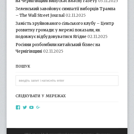
на Чернігівщині випускає власну газету
03.11.2025
Зеленський завойовує симпатії виборців Трампа
– The Wall Street Journal
02.11.2025
Замість зруйнованого сільського клубу – Центр
розвитку громади: у мережі показали, як
подовжує відбудовуватися Ягідне
02.11.2025
Росіяни розбомбили китайський бізнес на
Чернігівщині
02.11.2025
ПОШУК
СЛІДКУВАТИ У МЕРЕЖАХ
View
View
View
View
otg.cn.ua’s
otg_cn_ua’s
UCba73zK-
100218615561229778998’s
profile
profile
rSLD6mYyKjr45Ng’s
profile
on
on
profile
on
Facebook
Twitter
on
Google+
YouTube