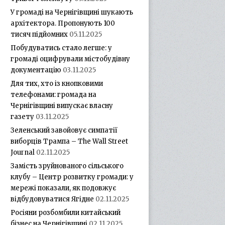
У громаді на Чернігівщині шукають
архітектора. Пропонують 100
тисяч підйомних
05.11.2025
Побудуватись стало легше: у
громаді оцифрували містобудівну
документацію
03.11.2025
Для тих, хто із кнопковими
телефонами: громада на
Чернігівщині випускає власну
газету
03.11.2025
Зеленський завойовує симпатії
виборців Трампа – The Wall Street
Journal
02.11.2025
Замість зруйнованого сільського
клубу – Центр розвитку громади: у
мережі показали, як подовжує
відбудовуватися Ягідне
02.11.2025
Росіяни розбомбили китайський
бізнес на Чернігівщині
02.11.2025