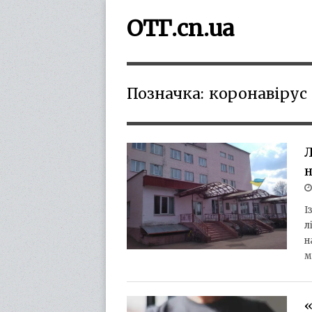
ОТГ.cn.ua
Позначка:
коронавірус
Л
н
І
л
н
м
«