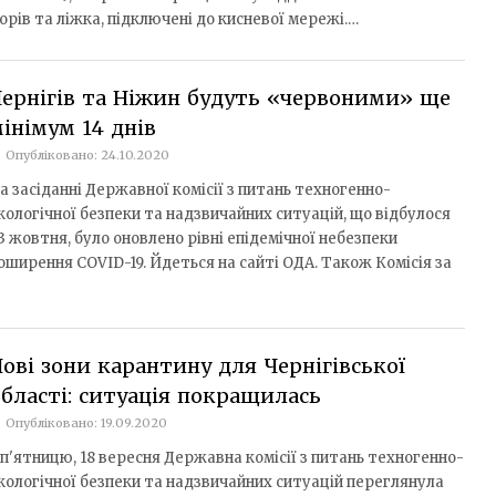
рів та ліжка, підключені до кисневої мережі.…
ернігів та Ніжин будуть «червоними» ще
інімум 14 днів
Опубліковано: 24.10.2020
а засіданні Державної комісії з питань техногенно-
кологічної безпеки та надзвичайних ситуацій, що відбулося
3 жовтня, було оновлено рівні епідемічної небезпеки
оширення COVID-19. Йдеться на сайті ОДА. Також Комісія за
ові зони карантину для Чернігівської
бласті: ситуація покращилась
Опубліковано: 19.09.2020
 п'ятницю, 18 вересня Державна комісії з питань техногенно-
кологічної безпеки та надзвичайних ситуацій переглянула