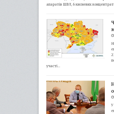
апаратів ШВЛ, 6 кисневих концентрато
Ч
м
Н
е
2
п
участі…
Н
о
У
е