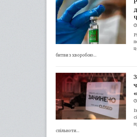
Р
д
Ч
Р
п
ц
битви з хворобою…
З
ч
«
І
с
п
спільноти…