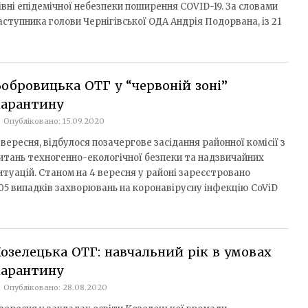
івні епідемічної небезпеки поширення COVID-19. За словами
аступника голови Чернігівської ОДА Андрія Подорвана, із 21
обровицька ОТГ у “червоній зоні”
карантину
Опубліковано: 15.09.2020
 вересня, відбулося позачергове засідання районної комісії з
итань техногенно-екологічної безпеки та надзвичайних
итуацій. Станом на 4 вересня у районі зареєстровано
05 випадків захворювань на коронавірусну інфекцію СoViD
озелецька ОТГ: навчальний рік в умовах
карантину
Опубліковано: 28.08.2020