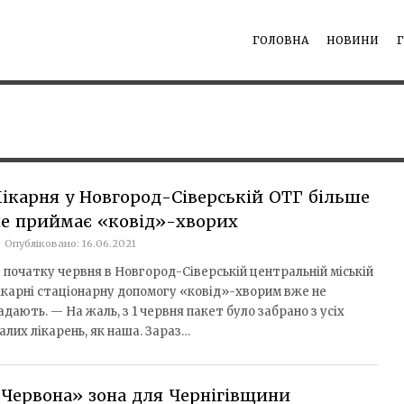
ГОЛОВНА
НОВИНИ
ікарня у Новгород-Сіверській ОТГ більше
е приймає «ковід»-хворих
Опубліковано: 16.06.2021
з початку червня в Новгород-Сіверській центральній міській
ікарні стаціонарну допомогу «ковід»-хворим вже не
адають. — На жаль, з 1 червня пакет було забрано з усіх
алих лікарень, як наша. Зараз…
Червона» зона для Чернігівщини