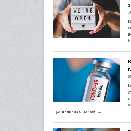
з
І
о
н
6
В
в
І
е
с
М
працівники соціальної…