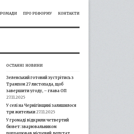
ГРОМАДИ
ПРО РЕФОРМУ
КОНТАКТИ
ОСТАННІ НОВИНИ
Зеленський готовий зустрітись з
Трампом 27 листопада, щоб
завершити угоду, – глава ОП
27.11.2025
У селі на Чернігівщині залишилося
три жительки
27.11.2025
У громаді відкрили четвертий
бювет: зварювальником
попрацював місцевий депутат