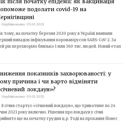
ік після початку епідемії: як вакцинація
опоможе подолати covid-19 на
ернігівщині
Опубліковано: 05.03.2021
ік тому, на початку березня 2020 року в Україні виявили
ерший випадок інфікування коронавірусом SARS-CoV-2. За
ей рік перехворіло близько 1 млн 360 тис. людей. Новий етап
ниження показників захворюваності: у
ому причина і чи варто відміняти
січневий локдаун»?
Опубліковано: 05.01.2021
з 8 січня стартує «січневий локдаун», що триватиме по 24
ічня 2021 року включно. Рішення про локдаун у січні
рийнято ще на початку грудня ц.р. Тоді на прохання бізнес