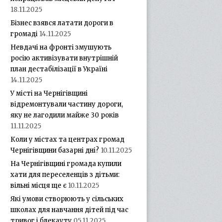
18.11.2025
Бізнес взявся латати дороги в
громаді
14.11.2025
Невдачі на фронті змушують
росію активізувати внутрішній
план дестабілізації в Україні
14.11.2025
У місті на Чернігівщині
відремонтували частину дороги,
яку не лагодили майже 30 років
11.11.2025
Коли у містах та центрах громад
Чернігівщини базарні дні?
10.11.2025
На Чернігівщині громада купили
хати для переселенців з дітьми:
вільні місця ще є
10.11.2025
Які умови створюють у сільських
школах для навчання дітей під час
тривог і блекауту
05.11.2025