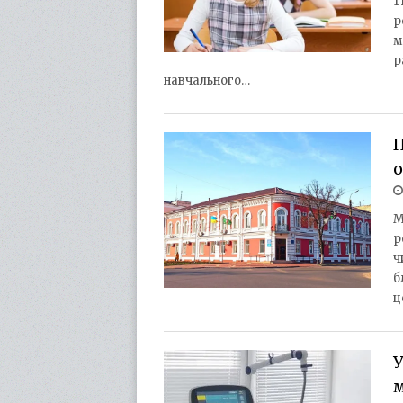
1
р
м
р
навчального…
М
р
ч
б
ц
У
м