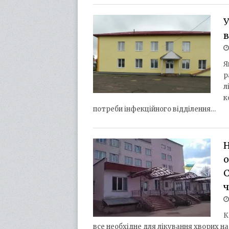
У
в
Я
р
л
к
потреби інфекційного відділення…
Н
о
C
К
все необхідне для лікування хворих на