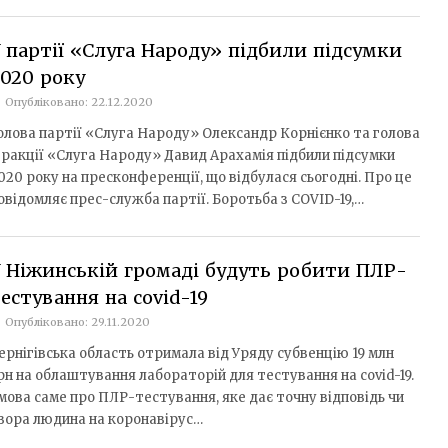
 партії «Слуга Народу» підбили підсумки
020 року
Опубліковано: 22.12.2020
олова партії «Слуга Народу» Олександр Корнієнко та голова
ракції «Слуга Народу» Давид Арахамія підбили підсумки
020 року на пресконференції, що відбулася сьогодні. Про це
овідомляє прес-служба партії. Боротьба з COVID-19,…
 Ніжинській громаді будуть робити ПЛР-
естування на covid-19
Опубліковано: 29.11.2020
ернігівська область отримала від Уряду субвенцію 19 млн
рн на облаштування лабораторій для тестування на covid-19.
 мова саме про ПЛР-тестування, яке дає точну відповідь чи
вора людина на коронавірус…