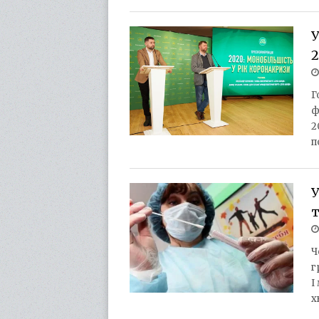
У
2
Г
ф
2
п
У
т
Ч
г
І
х