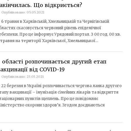
акінчилась. Що відкриється?
Опубліковано: 05.05.2021
з 6 травня в Харківській, Хмельницькій та Чернігівській
бластях скасовується червоний рівень епідемічної
ебезпеки. Про це інформує Урядовий портал. З 00 год. 00 хв.
 травня на території Харківської, Хмельницької…
 області розпочинається другий етап
акцинації від COVID-19
Опубліковано: 23.03.2021
з 22 березня в Україні розпочинається чергова ланка другого
тапу вакцинації – імунізація сімейних лікарів та відкриття
таціонарних пунктів щеплень. Про це повідомляє
іністерство охорони здоров’я. Згодом доєднаються