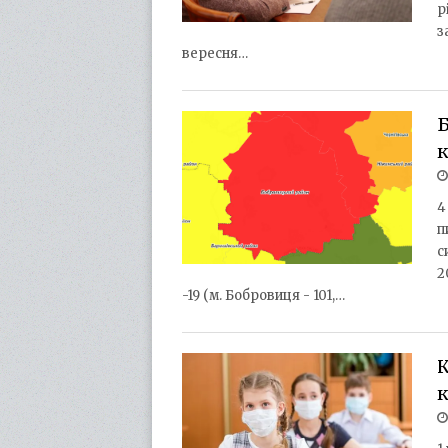
р
з
вересня…
Б
4
п
с
2
-19 (м. Бобровиця - 101,…
К