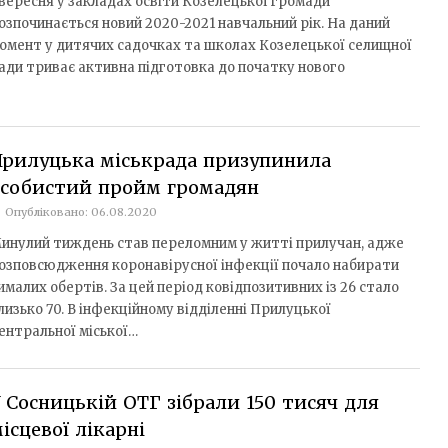
 вересня у закладах освіти Козелецької громади
озпочинається новий 2020-2021 навчальний рік. На даний
омент у дитячих садочках та школах Козелецької селищної
ади триває активна підготовка до початку нового
Прилуцька міськрада призупинила
особистий пройм громадян
Опубліковано: 06.08.2020
инулий тиждень став переломним у житті прилучан, адже
озповсюдження коронавірусної інфекції почало набирати
ималих обертів. За цей період ковідпозитивних із 26 стало
лизько 70. В інфекційному відділенні Прилуцької
ентральної міської…
 Сосницькій ОТГ зібрали 150 тисяч для
ісцевої лікарні