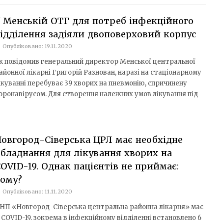
 Менській ОТГ для потреб інфекційного
ідділення задіяли двоповерховий корпус
Опубліковано: 19.11.2020
к повідомив генеральний директор Менської центральної
айонної лікарні Григорій Разнован, наразі на стаціонарному
ікуванні перебуває 39 хворих на пневмонію, спричинену
оронавірусом. Для створення належних умов лікування під
овгород-Сіверська ЦРЛ має необхідне
бладнання для лікування хворих на
OVID-19. Однак пацієнтів не приймає:
чому?
Опубліковано: 11.11.2020
НП «Новгород-Сіверська центральна районна лікарня» має
 COVID-19, зокрема в інфекційному відділенні встановлено 6