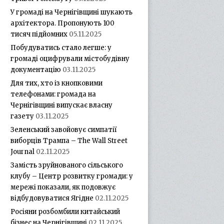
У громаді на Чернігівщині шукають
архітектора. Пропонують 100
тисяч підйомних
05.11.2025
Побудуватись стало легше: у
громаді оцифрували містобудівну
документацію
03.11.2025
Для тих, хто із кнопковими
телефонами: громада на
Чернігівщині випускає власну
газету
03.11.2025
Зеленський завойовує симпатії
виборців Трампа – The Wall Street
Journal
02.11.2025
Замість зруйнованого сільського
клубу – Центр розвитку громади: у
мережі показали, як подовжує
відбудовуватися Ягідне
02.11.2025
Росіяни розбомбили китайський
бізнес на Чернігівщині
02.11.2025