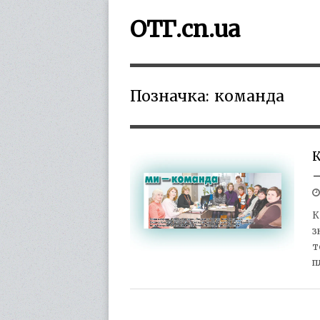
ОТГ.cn.ua
Позначка:
команда
К
К
з
т
п