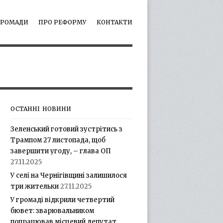
ГРОМАДИ
ПРО РЕФОРМУ
КОНТАКТИ
ОСТАННІ НОВИНИ
Зеленський готовий зустрітись з
Трампом 27 листопада, щоб
завершити угоду, – глава ОП
27.11.2025
У селі на Чернігівщині залишилося
три жительки
27.11.2025
У громаді відкрили четвертий
бювет: зварювальником
попрацював місцевий депутат