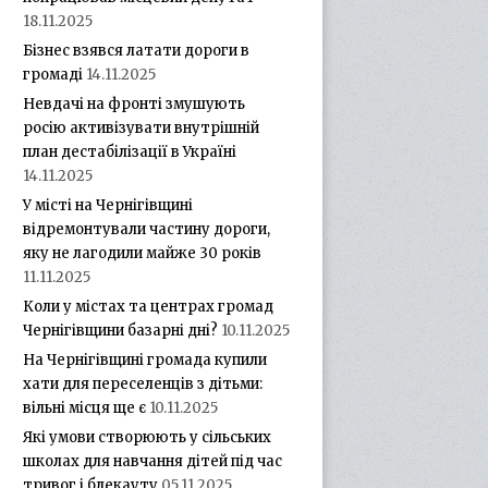
18.11.2025
Бізнес взявся латати дороги в
громаді
14.11.2025
Невдачі на фронті змушують
росію активізувати внутрішній
план дестабілізації в Україні
14.11.2025
У місті на Чернігівщині
відремонтували частину дороги,
яку не лагодили майже 30 років
11.11.2025
Коли у містах та центрах громад
Чернігівщини базарні дні?
10.11.2025
На Чернігівщині громада купили
хати для переселенців з дітьми:
вільні місця ще є
10.11.2025
Які умови створюють у сільських
школах для навчання дітей під час
тривог і блекауту
05.11.2025