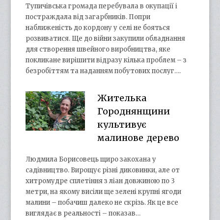
Тупичівська громада перебувала в окупації і
постраждала від загарбників. Попри
наближеність до кордону у селі не бояться
розвиватися. Ще до війни закупили обладнання
для створення швейного виробництва, яке
покликане вирішити відразу кілька проблем – з
безробіттям та наданням побутових послуг….
Жителька
Городнянщини
культивує
малинове дерево
Людмила Борисовець щиро закохана у
садівництво. Вирощує різні диковинки, але от
хитромудре сплетіння з ліан довжиною по 3
метри, на якому висіли ще зелені крупні ягоди
малини – побачиш далеко не скрізь. Як це все
виглядає в реальності – показав…