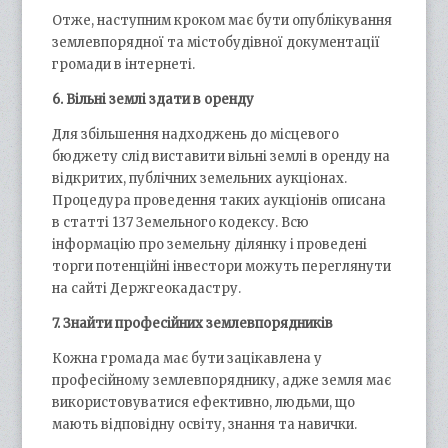
Отже, наступним кроком має бути опублікування
землевпорядної та містобудівної документації
громади в інтернеті.
6. Вільні землі здати в оренду
Для збільшення надходжень до місцевого
бюджету слід виставити вільні землі в оренду на
відкритих, публічних земельних аукціонах.
Процедура проведення таких аукціонів описана
в статті 137 Земельного кодексу. Всю
інформацію про земельну ділянку і проведені
торги потенційні інвестори можуть переглянути
на сайті Держгеокадастру.
7. Знайти професійних землевпорядників
Кожна громада має бути зацікавлена у
професійному землевпоряднику, адже земля має
використовуватися ефективно, людьми, що
мають відповідну освіту, знання та навички.