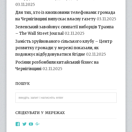
03.11.2025
Для тих, хто із кнопковими телефонами: громада
на Чернігівщині випускає власну газету
03.11.2025
Зеленський завойовує симпатії виборців Трампа
– The Wall Street Journal
02.11.2025
Замість зруйнованого сільського клубу – Центр
розвитку громади: у мережі показали, як
подовжує відбудовуватися Ягідне
02.11.2025
Росіяни розбомбили китайський бізнес на
Чернігівщині
02.11.2025
ПОШУК
СЛІДКУВАТИ У МЕРЕЖАХ
View
View
View
View
otg.cn.ua’s
otg_cn_ua’s
UCba73zK-
100218615561229778998’s