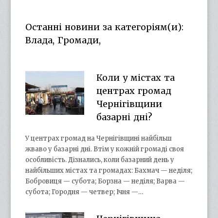
profile
profile
rSLD6mYyKjr45Ng’s
profile
on
on
profile
on
Facebook
Twitter
on
Google+
Останні новини за категоріям(и):
YouTube
Влада, Громади,
Коли у містах та
центрах громад
Чернігівщини
базарні дні?
У центрах громад на Чернігівщині найбільш
жваво у базарні дні. Втім у кожній громаді своя
особливість. Дізнались, коли базарний день у
найбільших містах та громадах: Бахмач — неділя;
Бобровиця — субота; Борзна — неділя; Варва —
субота; Городня — четвер; Ічня —…