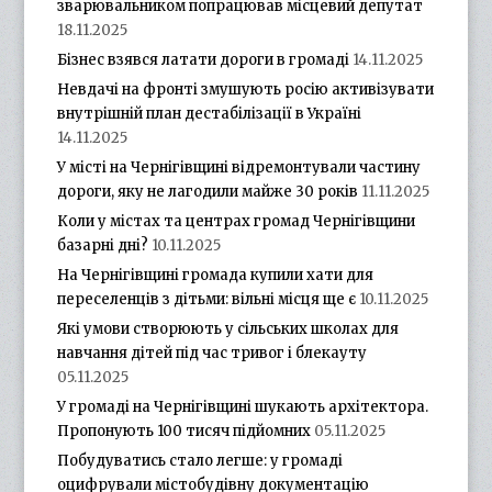
зварювальником попрацював місцевий депутат
18.11.2025
Бізнес взявся латати дороги в громаді
14.11.2025
Невдачі на фронті змушують росію активізувати
внутрішній план дестабілізації в Україні
14.11.2025
У місті на Чернігівщині відремонтували частину
дороги, яку не лагодили майже 30 років
11.11.2025
Коли у містах та центрах громад Чернігівщини
базарні дні?
10.11.2025
На Чернігівщині громада купили хати для
переселенців з дітьми: вільні місця ще є
10.11.2025
Які умови створюють у сільських школах для
навчання дітей під час тривог і блекауту
05.11.2025
У громаді на Чернігівщині шукають архітектора.
Пропонують 100 тисяч підйомних
05.11.2025
Побудуватись стало легше: у громаді
оцифрували містобудівну документацію