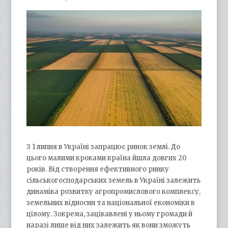
З 1 липня в Україні запрацює ринок землі. До
цього малими кроками країна йшла довгих 20
років. Від створення ефективного ринку
сільськогосподарських земель в Україні залежить
динаміка розвитку агропромислового комплексу,
земельних відносин та національної економіки в
цілому. Зокрема, зацікавлені у ньому громади й
наразі лише від них залежить як вони зможуть