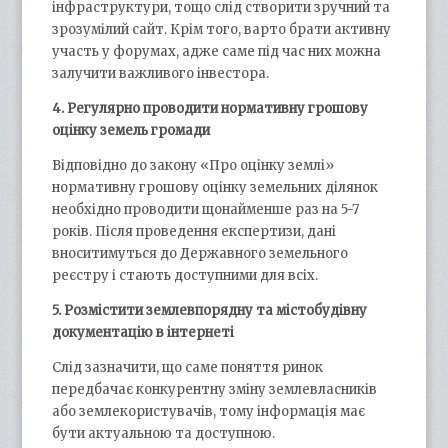
інфраструктури, тощо слід створити зручний та
зрозумілий сайт. Крім того, варто брати активну
участь у форумах, адже саме під час них можна
залучити важливого інвестора.
4. Регулярно проводити нормативну грошову
оцінку земель громади
Відповідно до закону «Про оцінку землі»
нормативну грошову оцінку земельних ділянок
необхідно проводити щонайменше раз на 5-7
років. Після проведення експертизи, дані
вноситимуться до Державного земельного
реєстру і стають доступними для всіх.
5. Розмістити землевпорядну та містобудівну
документацію в інтернеті
Слід зазначити, що саме поняття ринок
передбачає конкурентну зміну землевласників
або землекористувачів, тому інформація має
бути актуальною та доступною.