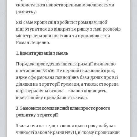
скористатися новоствореними можливостями
розвитку.
Які саме кроки слід зробити громадам, щоб
підготуватися до відкриття ринку землі розповів
міністр аграрної політики та продовольства
Роман Лещенко.
1. Інвентаризація земель
Порядок проведення інвентаризації визначено
постановою №476. Це перший і важливий крок,
адже сформована повноцінна база даних про всі
ділянки на території громади, а також створена
картографічна основа – значно підвищить
інвестиційну привабливість землі.
2. Замовити комплексний план просторового
розвитку території
Зважаючи на те, що з липня цього року набуває
чинності закон України №711, в якому прописаний