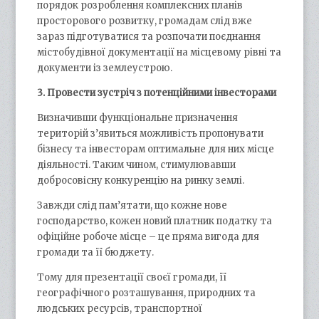
порядок розроблення комплексних планів
просторового розвитку, громадам слід вже
зараз підготуватися та розпочати поєднання
містобудівної документації на місцевому рівні та
документи із землеустрою.
3. Провести зустріч з потенційними інвесторами
Визначивши функціональне призначення
територій з’явиться можливість пропонувати
бізнесу та інвесторам оптимальне для них місце
діяльності. Таким чином, стимулювавши
добросовісну конкуренцію на ринку землі.
Завжди слід пам’ятати, що кожне нове
господарство, кожен новий платник податку та
офіційне робоче місце – це пряма вигода для
громади та її бюджету.
Тому для презентації своєї громади, її
географічного розташування, природних та
людських ресурсів, транспортної