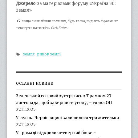
Джерело:
за матеріалами форуму «Україна 30:
Земля»
Якщо ви знайшли помилку, будь ласка, виділіть фрагмент
тексту та натисніть
Ctrl+Enter
.
земля
,
ринок землі
ОСТАННІ НОВИНИ
Зеленський готовий зустрітись з Трампом 27
листопада, щоб завершити угоду, – глава ОП
27.11.2025
У селі на Чернігівщині залишилося три жительки
27.11.2025
У громаді відкрили четвертий бювет: