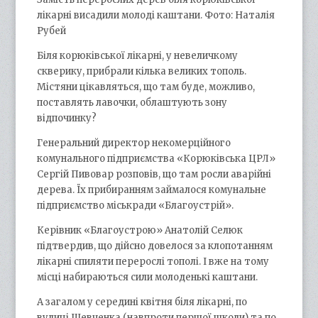
лікарні висадили молоді каштани. Фото: Наталія
Рубей
Біля корюківської лікарні, у невеличкому
скверику, прибрали кілька великих тополь.
Містяни цікавляться, що там буде, можливо,
поставлять лавочки, облаштують зону
відпочинку?
Генеральний директор некомерційного
комунального підприємства «Корюківська ЦРЛ»
Сергій Пивовар розповів, що там росли аварійні
дерева. Їх прибиранням займалося комунальне
підприємство міськради «Благоустрій».
Керівник «Благоустрою» Анатолій Селюк
підтвердив, що дійсно довелося за клопотанням
лікарні спиляти перерослі тополі. І вже на тому
місці набираються сили молоденькі каштани.
А загалом у середині квітня біля лікарні, по
вулиці Шевченка (навпроти першої школи) та по