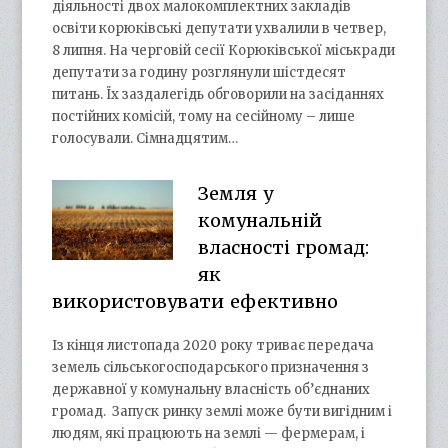
діяльності двох малокомплектних закладів
освіти корюківські депутати ухвалили в четвер,
8 липня. На черговій сесії Корюківської міськради
депутати за годину розглянули шістдесят
питань. Їх заздалегідь обговорили на засіданнях
постійних комісій, тому на сесійному – лише
голосували. Сімнадцятим…
Земля у
комунальній
власності громад:
як
використовувати ефективно
Із кінця листопада 2020 року триває передача
земель сільськогосподарського призначення з
державної у комунальну власність об’єднаних
громад. Запуск ринку землі може бути вигідним і
людям, які працюють на землі — фермерам, і