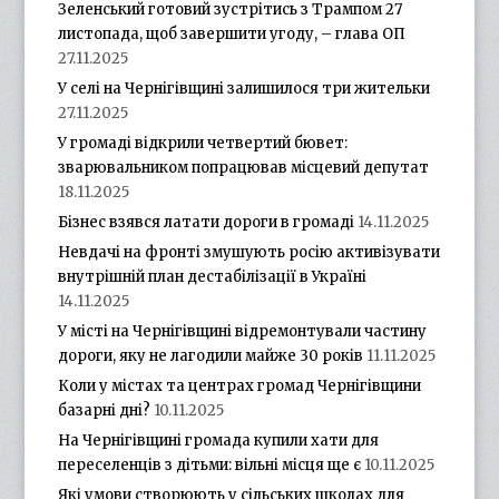
Зеленський готовий зустрітись з Трампом 27
листопада, щоб завершити угоду, – глава ОП
27.11.2025
У селі на Чернігівщині залишилося три жительки
27.11.2025
У громаді відкрили четвертий бювет:
зварювальником попрацював місцевий депутат
18.11.2025
Бізнес взявся латати дороги в громаді
14.11.2025
Невдачі на фронті змушують росію активізувати
внутрішній план дестабілізації в Україні
14.11.2025
У місті на Чернігівщині відремонтували частину
дороги, яку не лагодили майже 30 років
11.11.2025
Коли у містах та центрах громад Чернігівщини
базарні дні?
10.11.2025
На Чернігівщині громада купили хати для
переселенців з дітьми: вільні місця ще є
10.11.2025
Які умови створюють у сільських школах для