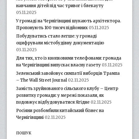
навчання дітей під час тривог і блекауту
05.11.2025
У громаді на Чернігівщині шукають архітектора.
Пропонують 100 тисяч підйомних
05.11.2025
Побудуватись стало легше: у громаді
оцифрували містобудівну документацію
03.11.2025
Для тих, хто із кнопковими телефонами: громада
на Чернігівщині випускає власну газету
03.11.2025
Зеленський завойовує симпатії виборців Трампа
– The Wall Street Journal
02.11.2025
Замість зруйнованого сільського клубу – Центр
розвитку громади: у мережі показали, як
подовжує відбудовуватися Ягідне
02.11.2025
Росіяни розбомбили китайський бізнес на
Чернігівщині
02.11.2025
ПОШУК