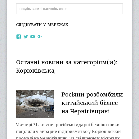
СЛІДКУВАТИ У МЕРЕЖАХ
View
View
View
View
otg.cn.ua’s
otg_cn_ua’s
UCba73zK-
100218615561229778998’s
profile
profile
rSLD6mYyKjr45Ng’s
profile
on
on
profile
on
Facebook
Twitter
on
Google+
Останні новини за категоріям(и):
YouTube
Корюківська,
Росіяни розбомбили
китайський бізнес
на Чернігівщині
Увечері 31 жовтня російські ударні безпілотники
поцілили у аграрне підприємство у Корюківській
громаді на Чернігівщині. За свідченням місцевих