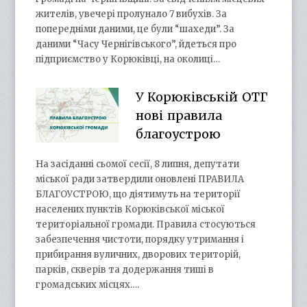
жителів, увечері пролунало 7 вибухів. За
попередніми даними, це були “шахеди”. За
даними “Часу Чернігівського”, йдеться про
підприємство у Корюківці, на околиці…
У Корюківській ОТГ
нові правила
благоустрою
На засіданні сьомої сесії, 8 липня, депутати
міської ради затвердили оновлені ПРАВИЛА
БЛАГОУСТРОЮ, що діятимуть на території
населених пунктів Корюківської міської
територіальної громади. Правила стосуються
забезпечення чистоти, порядку утримання і
прибирання вуличних, дворових територій,
парків, скверів та додержання тиші в
громадських місцях….