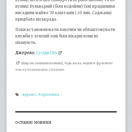
вулиці Бульварній (біля водойми) їхні працівники
висадили майже 70 каштанів і 20 лип. Саджанці
придбала міськрада.
Поки встановлювати лавочки чи облаштовувати
клумби у зеленій зоні біля лікарні вони не
планують.
Джерело:
Сусіди.Сіty
Якщо ви знайшли помилку, будь ласка, виділіть фрагмент
тексту та натисніть
Ctrl+Enter
.
дерево
,
Корюківка
ОСТАННІ НОВИНИ