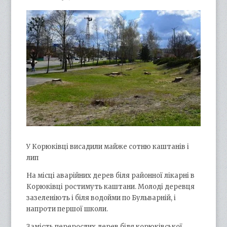
У Корюківці висадили майже сотню каштанів і
лип
На місці аварійних дерев біля районної лікарні в
Корюківці ростимуть каштани. Молоді деревця
зазеленіють і біля водойми по Бульварній, і
напроти першої школи.
Замість перерослих дерев біля корюківської