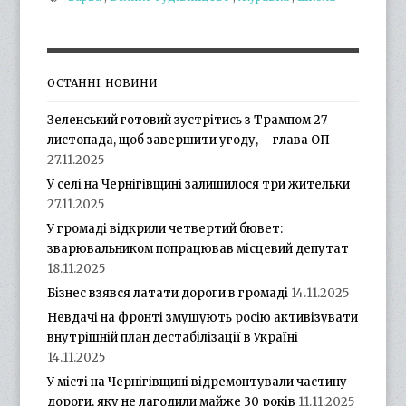
ОСТАННІ НОВИНИ
Зеленський готовий зустрітись з Трампом 27
листопада, щоб завершити угоду, – глава ОП
27.11.2025
У селі на Чернігівщині залишилося три жительки
27.11.2025
У громаді відкрили четвертий бювет:
зварювальником попрацював місцевий депутат
18.11.2025
Бізнес взявся латати дороги в громаді
14.11.2025
Невдачі на фронті змушують росію активізувати
внутрішній план дестабілізації в Україні
14.11.2025
У місті на Чернігівщині відремонтували частину
дороги, яку не лагодили майже 30 років
11.11.2025