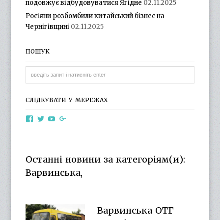
подовжує відбудовуватися Ягідне
02.11.2025
Росіяни розбомбили китайський бізнес на
Чернігівщині
02.11.2025
ПОШУК
СЛІДКУВАТИ У МЕРЕЖАХ
View
View
View
View
otg.cn.ua’s
otg_cn_ua’s
UCba73zK-
100218615561229778998’s
profile
profile
rSLD6mYyKjr45Ng’s
profile
on
on
profile
on
Facebook
Twitter
on
Google+
Останні новини за категоріям(и):
YouTube
Варвинська,
Варвинська ОТГ