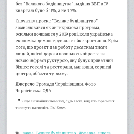
без “Великого будівництва” падіння ВВП в IV
кварталі було б 11%, а не 3,7%.
Спочатку проект “Велике будівництво”
замислювався як антикризова програма,
оскільки починався у 2019 році, коли українська
економіка демонструвала стійке зростання. Крім
того, що проект дав роботу десяткам тисяч
людей, якісні дороги починають обростати
новою інфраструктурою, яку будує приватний
бізнес: готелі та ресторани, магазини, сервісні
центри, об’єкти туризму.
Джерело:
Громади Чернігівщини. Фото
Чернігівська ОДА
Якщо ви знайшли помилку, будь ласка, виділіть фрагмент
тексту та натисніть
Ctrl+Enter
.
варва
,
Велике будівництво
,
Журавка
,
школа