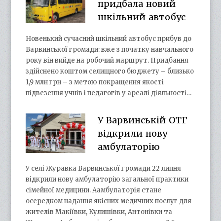
придбала новий
шкільний автобус
Новенький сучасний шкільний автобус прибув до
Варвинської громади: вже з початку навчального
року він вийде на робочий маршрут. Придбання
здійснено коштом селищного бюджету – близько
1,9 млн грн – з метою покращення якості
підвезення учнів і педагогів у ареалі діяльності…
У Варвинській ОТГ
відкрили нову
амбулаторію
У селі Журавка Варвинської громади 22 липня
відкрили нову амбулаторію загальної практики
сімейної медицини. Аамбулаторія стане
осередком надання якісних медичних послуг для
жителів Макіївки, Кулишівки, Антонівки та