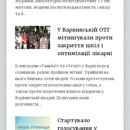
Журавки. Амбулаторія обслуговуватиме 3.5 тис
жителів, медичні послуги надаватимуть 1 лікар
та 8…
У Варвинській ОТГ
мітингували проти
закриття шкіл і
оптимізації лікарні
Із вигуками «Ганьба!» та «Геть!» у Варві перед
селищною радою пройшов мітинг. Прийшли на
нього близько сотні людей. Усі вони протестували
проти закриття початкових шкіл у селах, а
також проти скорочення кількох відділень у
Варвинській лікарні. Ці питання мали
розглянути…
Стартувало
голосування у