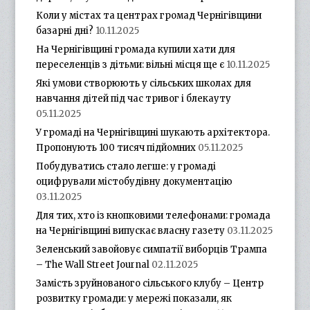
Коли у містах та центрах громад Чернігівщини
базарні дні?
10.11.2025
На Чернігівщині громада купили хати для
переселенців з дітьми: вільні місця ще є
10.11.2025
Які умови створюють у сільських школах для
навчання дітей під час тривог і блекауту
05.11.2025
У громаді на Чернігівщині шукають архітектора.
Пропонують 100 тисяч підйомних
05.11.2025
Побудуватись стало легше: у громаді
оцифрували містобудівну документацію
03.11.2025
Для тих, хто із кнопковими телефонами: громада
на Чернігівщині випускає власну газету
03.11.2025
Зеленський завойовує симпатії виборців Трампа
– The Wall Street Journal
02.11.2025
Замість зруйнованого сільського клубу – Центр
розвитку громади: у мережі показали, як