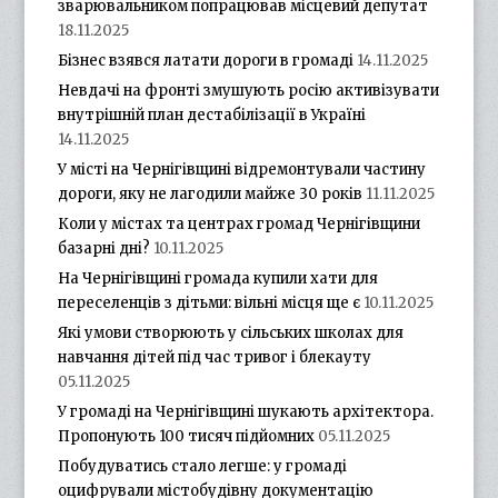
зварювальником попрацював місцевий депутат
18.11.2025
Бізнес взявся латати дороги в громаді
14.11.2025
Невдачі на фронті змушують росію активізувати
внутрішній план дестабілізації в Україні
14.11.2025
У місті на Чернігівщині відремонтували частину
дороги, яку не лагодили майже 30 років
11.11.2025
Коли у містах та центрах громад Чернігівщини
базарні дні?
10.11.2025
На Чернігівщині громада купили хати для
переселенців з дітьми: вільні місця ще є
10.11.2025
Які умови створюють у сільських школах для
навчання дітей під час тривог і блекауту
05.11.2025
У громаді на Чернігівщині шукають архітектора.
Пропонують 100 тисяч підйомних
05.11.2025
Побудуватись стало легше: у громаді
оцифрували містобудівну документацію