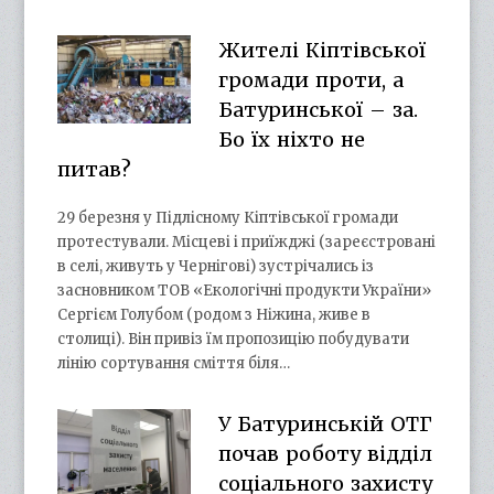
Жителі Кіптівської
громади проти, а
Батуринської – за.
Бо їх ніхто не
питав?
29 березня у Підлісному Кіптівської громади
протестували. Місцеві і приїжджі (зареєстровані
в селі, живуть у Чернігові) зустрічались із
засновником ТОВ «Екологічні продукти України»
Сергієм Голубом (родом з Ніжина, живе в
столиці). Він привіз їм пропозицію побудувати
лінію сортування сміття біля…
У Батуринській ОТГ
почав роботу відділ
соціального захисту