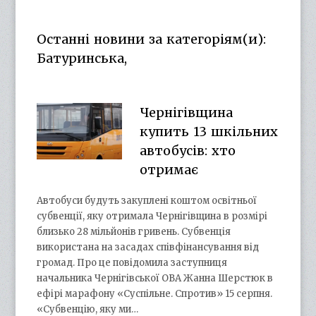
profile
profile
rSLD6mYyKjr45Ng’s
profile
on
on
profile
on
Facebook
Twitter
on
Google+
Останні новини за категоріям(и):
YouTube
Батуринська,
Чернігівщина
купить 13 шкільних
автобусів: хто
отримає
Автобуси будуть закуплені коштом освітньої
субвенції, яку отримала Чернігівщина в розмірі
близько 28 мільйонів гривень. Субвенція
використана на засадах співфінансування від
громад. Про це повідомила заступниця
начальника Чернігівської ОВА Жанна Шерстюк в
ефірі марафону «Суспільне. Спротив» 15 серпня.
«Субвенцію, яку ми…