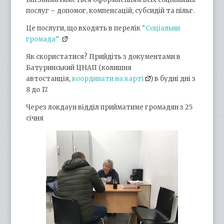
послуг – допомог, компенсацій, субсидій та пільг.
Це послуги, що входять в перелік
“Соціальни
громада”
Як скористатися? Прийдіть з документами в
Батуринський ЦНАП (колишня
автостанція,
координати на карті
) в будні дні з
8 до 17.
Через локдаун відділ прийматиме громадян з 25
січня