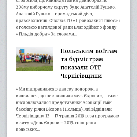
оголосила, що кандидатом на довиборах по
208му виборчому округу буде Анатолій Гунько.
Анатолій Гунько – громадський діяч,
правозахисник. Очолює ГО «Правозахист плюс» і
є головою наглядової ради Благодійного фонду
«Гільдія добра» За словами…
Польським войтам
та бурмістрам
показали ОТГ
Чернігівщини
«Ми відправилися в далеку подорож, а
виявилося, що не залишили меж Європи», – саме
висловлювалися представники Асоціації гмін
басейну річки Віслока (Польща), які відвідали
Чернігівщину 13 – 17 травня 2019 р. за програмою
візиту «День Європи – 2019: співпраця
польських…