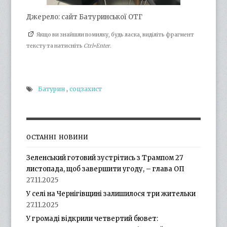
Джерело: сайт Батуринської ОТГ
Якщо ви знайшли помилку, будь ласка, виділіть фрагмент
тексту та натисніть
Ctrl+Enter
.
Батурин
,
соцзахист
ОСТАННІ НОВИНИ
Зеленський готовий зустрітись з Трампом 27
листопада, щоб завершити угоду, – глава ОП
27.11.2025
У селі на Чернігівщині залишилося три жительки
27.11.2025
У громаді відкрили четвертий бювет: