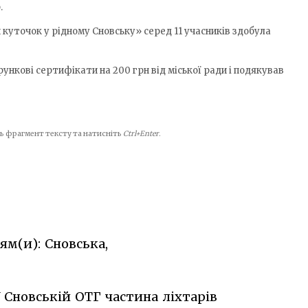
.
куточок у рідному Сновську» серед 11 учасників здобула
нкові сертифікати на 200 грн від міської ради і подякував
іть фрагмент тексту та натисніть
Ctrl+Enter
.
ям(и): Сновська,
 Сновській ОТГ частина ліхтарів