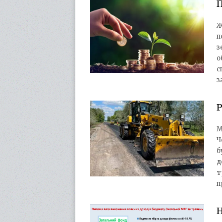
П
Ж
п
з
о
с
з
Р
М
Ч
б
д
т
п
Н