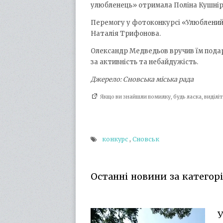
улюбленець» отримала Поліна Кушнір
Перемогу у фотоконкурсі «Улюблений 
Наталія Трифонова.
Олександр Медведьов вручив їм подару
за активність та небайдужість.
Джерело: Сновська міська рада
Якщо ви знайшли помилку, будь ласка, виділ
конкурс
,
Сновськ
Останні новини за категорі
У