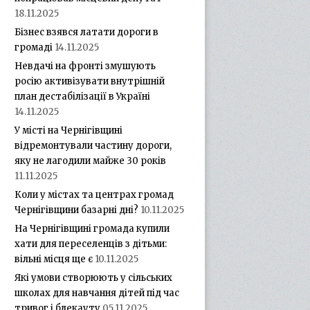
18.11.2025
Бізнес взявся латати дороги в
громаді
14.11.2025
Невдачі на фронті змушують
росію активізувати внутрішній
план дестабілізації в Україні
14.11.2025
У місті на Чернігівщині
відремонтували частину дороги,
яку не лагодили майже 30 років
11.11.2025
Коли у містах та центрах громад
Чернігівщини базарні дні?
10.11.2025
На Чернігівщині громада купили
хати для переселенців з дітьми:
вільні місця ще є
10.11.2025
Які умови створюють у сільських
школах для навчання дітей під час
тривог і блекауту
05.11.2025