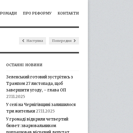
ГРОМАДИ
ПРО РЕФОРМУ
КОНТАКТИ
Наступна
Попередня
ОСТАННІ НОВИНИ
Зеленський готовий зустрітись з
Трампом 27 листопада, щоб
завершити угоду, – глава ОП
27.11.2025
У селі на Чернігівщині залишилося
три жительки
27.11.2025
У громаді відкрили четвертий
бювет: зварювальником
попрацював місцевий депутат