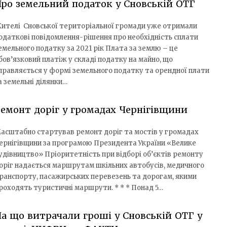
ро земельний податок у Сновській ОТГ
ителі Сновської територіальної громади уже отримали
одаткові повідомлення-рішення про необхідність сплати
емельного податку за 2021 рік Плата за землю – це
бов’язковий платіж у складі податку на майно, що
правляється у формі земельного податку та орендної плати
а земельні ділянки…
емонт доріг у громадах Чернігівщини
асштабно стартував ремонт доріг та мостів у громадах
ернігівщини за програмою Президента України «Велике
удівництво» Пріоритетність при відборі об’єктів ремонту
оріг надається маршрутам шкільних автобусів, медичного
ранспорту, пасажирських перевезень та дорогам, якими
роходять туристичні маршрути. * * * Понад 5…
а що витрачали гроші у Сновській ОТГ у