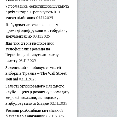
У громаді на Чернігівщині шукають
архітектора. Пропонують 100
тисяч підйомних
05.11.2025
Побудуватись стало легше: у
громаді оцифрували містобудівну
документацію
03.11.2025
Для тих, хто із кнопковими
телефонами: громада на
Чернігівщині випускає власну
газету
03.11.2025
Зеленський завойовує симпатії
виборців Трампа – The Wall Street
Journal
02.11.2025
Замість зруйнованого сільського
клубу – Центр розвитку громади: у
мережі показали, як подовжує
відбудовуватися Ягідне
02.11.2025
Росіяни розбомбили китайський
бізнес на Чернігівщині
02.11.2025