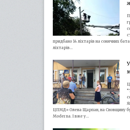
ж
П
г
с
с
придбано 14 ліхтарів на сонячних бат
ліхтарів…
У
м
Ц
“
с
Я
ЦПМД» Олена Щарпан, на Сновщину бу
Moderna. І вже у…