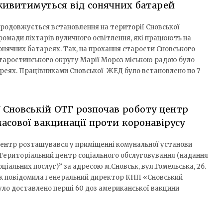
ивитимуться від сонячних батарей
родовжується встановлення на території Сновської
ромади ліхтарів вуличного освітлення, які працюють на
онячних батареях. Так, на прохання старости Сновського
таростинського округу Марії Мороз міською радою було
ареях. Працівниками Сновської ЖЕД було встановлено по 7
 Сновській ОТГ розпочав роботу центр
асової вакцинації проти коронавірусу
ентр розташувався у приміщенні комунальної установи
Територіальний центр соціального обслуговування (надання
оціальних послуг)” за адресою м.Сновськ, вул.Гомельська, 26.
к повідомила генеральний директор КНП «Сновський
ло доставлено перші 60 доз американської вакцини