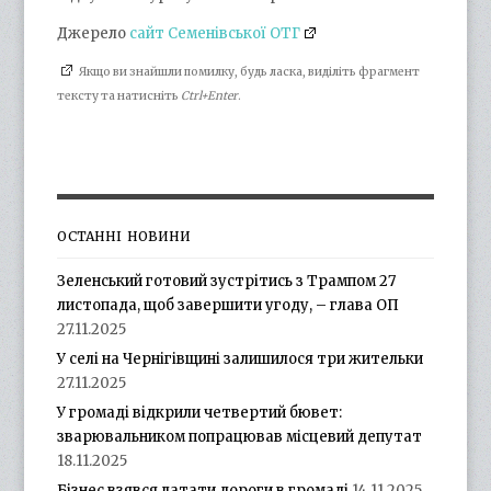
Джерело
сайт Семенівської ОТГ
Якщо ви знайшли помилку, будь ласка, виділіть фрагмент
тексту та натисніть
Ctrl+Enter
.
ОСТАННІ НОВИНИ
Зеленський готовий зустрітись з Трампом 27
листопада, щоб завершити угоду, – глава ОП
27.11.2025
У селі на Чернігівщині залишилося три жительки
27.11.2025
У громаді відкрили четвертий бювет:
зварювальником попрацював місцевий депутат
18.11.2025
Бізнес взявся латати дороги в громаді
14.11.2025