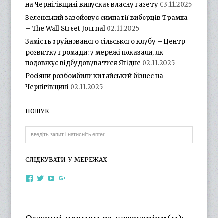
на Чернігівщині випускає власну газету
03.11.2025
Зеленський завойовує симпатії виборців Трампа
– The Wall Street Journal
02.11.2025
Замість зруйнованого сільського клубу – Центр
розвитку громади: у мережі показали, як
подовжує відбудовуватися Ягідне
02.11.2025
Росіяни розбомбили китайський бізнес на
Чернігівщині
02.11.2025
ПОШУК
СЛІДКУВАТИ У МЕРЕЖАХ
View
View
View
View
otg.cn.ua’s
otg_cn_ua’s
UCba73zK-
100218615561229778998’s
profile
profile
rSLD6mYyKjr45Ng’s
profile
on
on
profile
on
Facebook
Twitter
on
Google+
YouTube