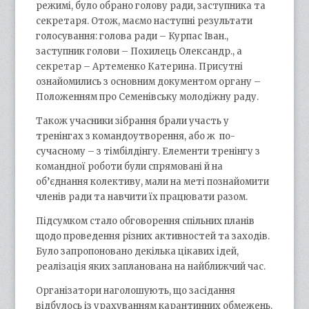
режимі, було обрано голову ради, заступника та
секретаря. Отож, маємо наступні результати
голосування: голова ради – Курпас Іван.,
заступник голови – Похилець Олександр., а
секретар – Артеменко Катерина. Присутні
ознайомились з основним документом органу –
Положенням про Семенівську молодіжну раду.
Також учасники зібрання брали участь у
тренінгах з командоутворення, або ж по-
сучасному – з тімбілдінгу. Елементи тренінгу з
командної роботи були спрямовані й на
об’єднання колективу, мали на меті познайомити
членів ради та навчити їх працювати разом.
Підсумком стало обговорення спільних планів
щодо проведення різних активностей та заходів.
Було запропоновано декілька цікавих ідей,
реалізація яких запланована на найближчий час.
Організатори наголошують, що засідання
відбулось із урахуванням карантинних обмежень.