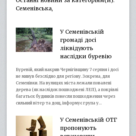
Останні новини за категоріям(и):
Семенівська,
У Семенівській
громаді досі
ліквідують
наслідки буревію
Буревій, який накрив Чернігівщину 7 серпня і досі
не минув безслідно для регіону. Зокрема, для
Семенівки. На вулицях міста лежали повалені
дерева (як наслідок пошкоджені ЛЕП), а покрівлі
багатьох будинків понесли пошкодження через
сильний вітер та дощ, інформує група у…
У Семенівській ОТГ
пропонують