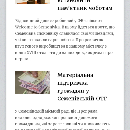
встановити
пам’ятник чоботам
Відповідний допис зроблений у ФБ-спільноті
Welcome to Semenivka. В ньому йдеться проте, що
Семенівка споконвіку славилася своїми шевцями,
які виготовляли гарні чоботи. Про розвиток
взуттєвого виробництва в нашому містечку з
кінця XVIII століття до наших днів, зокрема і про
першу…
Матеріальна
підтримка
громадян у
Семенівській ОТГ
У Семенівській міський раді діє Програма
надання одноразової грошової допомоги
громадянам, які зареєстровані та проживають