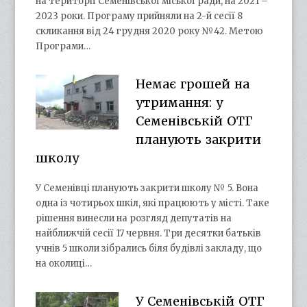
на території Семенівської міської ради, на 2021 –
2023 роки. Програму прийняли на 2-й сесії 8
скликання від 24 грудня 2020 року №42. Метою
Програми…
Немає грошей на
утримання: у
Семенівській ОТГ
планують закрити
школу
У Семенівці планують закрити школу № 5. Вона
одна із чотирьох шкіл, які працюють у місті. Таке
рішення винесли на розгляд депутатів на
найближчій сесії 17 червня. Три десятки батьків
учнів 5 школи зібрались біля будівлі закладу, що
на околиці…
У Семенівській ОТГ