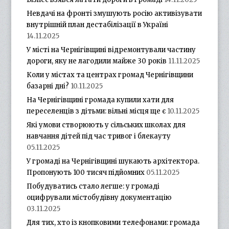
Невдачі на фронті змушують росію активізувати
внутрішній план дестабілізації в Україні
14.11.2025
У місті на Чернігівщині відремонтували частину
дороги, яку не лагодили майже 30 років
11.11.2025
Коли у містах та центрах громад Чернігівщини
базарні дні?
10.11.2025
На Чернігівщині громада купили хати для
переселенців з дітьми: вільні місця ще є
10.11.2025
Які умови створюють у сільських школах для
навчання дітей під час тривог і блекауту
05.11.2025
У громаді на Чернігівщині шукають архітектора.
Пропонують 100 тисяч підйомних
05.11.2025
Побудуватись стало легше: у громаді
оцифрували містобудівну документацію
03.11.2025
Для тих, хто із кнопковими телефонами: громада