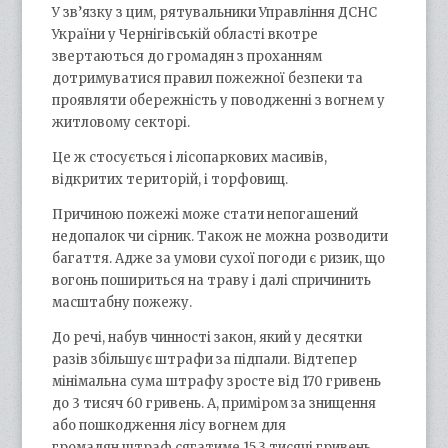
У зв’язку з цим, рятувальники Управління ДСНС
України у Чернігівській області вкотре
звертаються до громадян з проханням
дотримуватися правил пожежної безпеки та
проявляти обережність у поводженні з вогнем у
житловому секторі.
Це ж стосується і лісопаркових масивів,
відкритих територій, і торфовищ.
Причиною пожежі може стати непогашений
недопалок чи сірник. Також не можна розводити
багаття. Адже за умови сухої погоди є ризик, що
вогонь пошириться на траву і далі спричинить
масштабну пожежу.
До речі, набув чинності закон, який у десятки
разів збільшує штрафи за підпали. Відтепер
мінімальна сума штрафу зросте від 170 гривень
до 3 тисяч 60 гривень. А, приміром за знищення
або пошкодження лісу вогнем для
громадян штраф сягатиме 15,3 тисячі гривень