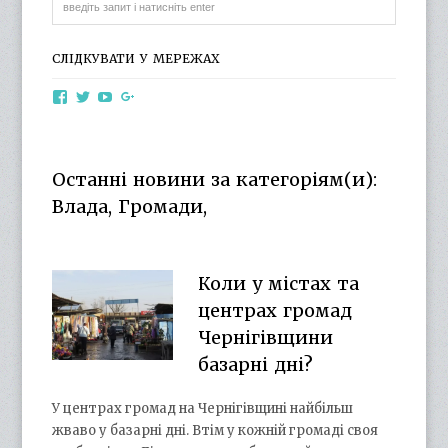
СЛІДКУВАТИ У МЕРЕЖАХ
View
View
View
View
otg.cn.ua’s
otg_cn_ua’s
UCba73zK-
100218615561229778998’s
profile
profile
rSLD6mYyKjr45Ng’s
profile
on
on
profile
on
Facebook
Twitter
on
Google+
Останні новини за категоріям(и):
YouTube
Влада, Громади,
Коли у містах та
центрах громад
Чернігівщини
базарні дні?
У центрах громад на Чернігівщині найбільш
жваво у базарні дні. Втім у кожній громаді своя