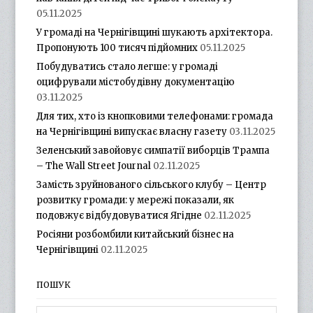
05.11.2025
У громаді на Чернігівщині шукають архітектора.
Пропонують 100 тисяч підйомних
05.11.2025
Побудуватись стало легше: у громаді
оцифрували містобудівну документацію
03.11.2025
Для тих, хто із кнопковими телефонами: громада
на Чернігівщині випускає власну газету
03.11.2025
Зеленський завойовує симпатії виборців Трампа
– The Wall Street Journal
02.11.2025
Замість зруйнованого сільського клубу – Центр
розвитку громади: у мережі показали, як
подовжує відбудовуватися Ягідне
02.11.2025
Росіяни розбомбили китайський бізнес на
Чернігівщині
02.11.2025
ПОШУК