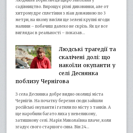
Людмила Борисовець щиро закохана у
садівництво. Вирощує різні диковинки, але от
хитромудре сплетіння з ліан довжиною по 3
метри, на якому висіли ще зелені крупні ягоди
малини – побачиш далеко не скрізь. Як це все
виглядає в реальності – показав…
Людські трагедії та
скалічені долі: що
накоїли окупанти у
селі Деснянка
поблизу Чернігова
З села Деснянка добре видно околиці міста
Чернігів. На початку березня сюди зайшли
російські окупанти і гатили по місту з танків. А
ще наробили багато лиха у невеликому,
затишному селі. Марія Миколаївна плаче, коли
згадує свого старшого сина. Він 24…