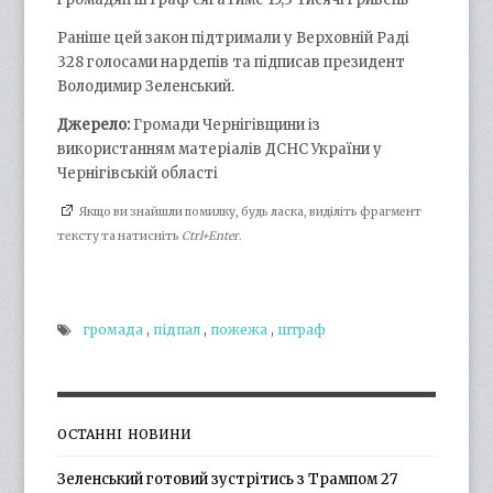
Раніше цей закон підтримали у Верховній Раді
328 голосами нардепів та підписав президент
Володимир Зеленський.
Джерело:
Громади Чернігівщини із
використанням матеріалів ДСНС України у
Чернігівській області
Якщо ви знайшли помилку, будь ласка, виділіть фрагмент
тексту та натисніть
Ctrl+Enter
.
громада
,
підпал
,
пожежа
,
штраф
ОСТАННІ НОВИНИ
Зеленський готовий зустрітись з Трампом 27