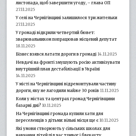
листопада, щоб завершити угоду, – глава ОП
27.11.2025
У селі на Чернігівщині залишилося три жительки
27.11.2025
У громаді відкрили четвертий бювет:
зварювальником попрацював місцевий депутат
18.11.2025
Бізнес взявся латати дороги в громаді
14.11.2025
Невдачі на фронті змушують росію активізувати
внутрішній план дестабілізації в Україні
14.11.2025
У місті на Чернігівщині відремонтували частину
дороги, яку не лагодили майже 30 років
11.11.2025
Коли у містах та центрах громад Чернігівщини
базарні дні?
10.11.2025
На Чернігівщині громада купили хати для
переселенців з дітьми: вільні місця ще є
10.11.2025
Які умови створюють у сільських школах для
навчання дітей під час тривог і блекауту