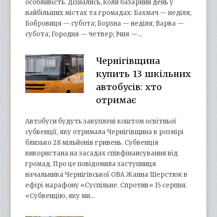
особливість. Дізнались, коли базарний день у
найбільших містах та громадах: Бахмач — неділя;
Бобровиця — субота; Борзна — неділя; Варва —
субота; Городня — четвер; Ічня —…
Чернігівщина
купить 13 шкільних
автобусів: хто
отримає
Автобуси будуть закуплені коштом освітньої
субвенції, яку отримала Чернігівщина в розмірі
близько 28 мільйонів гривень. Субвенція
використана на засадах співфінансування від
громад. Про це повідомила заступниця
начальника Чернігівської ОВА Жанна Шерстюк в
ефірі марафону «Суспільне. Спротив» 15 серпня.
«Субвенцію, яку ми…