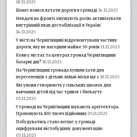
18.11.2025
Бізнес взявся латати дороги в громаді
14.11.2025
Невдачі на фронті змушують росію активізувати
внутрішній план дестабілізації в Україні
14.11.2025
У місті на Чернігівщині відремонтували частину
дороги, яку не лагодили майже 30 років
11.11.2025
Коли у містах та центрах громад Чернігівщини
базарні дні?
10.11.2025
На Чернігівщині громада купили хати для
переселенців з дітьми: вільні місця ще є
10.11.2025
Які умови створюють у сільських школах для
навчання дітей під час тривог і блекауту
05.11.2025
У громаді на Чернігівщині шукають архітектора.
Пропонують 100 тисяч підйомних
05.11.2025
Побудуватись стало легше: у громаді
оцифрували містобудівну документацію
03.11.2025