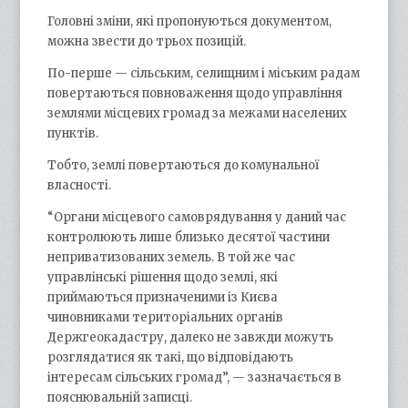
Головні зміни, які пропонуються документом,
можна звести до трьох позицій.
По-перше — сільським, селищним і міським радам
повертаються повноваження щодо управління
землями місцевих громад за межами населених
пунктів.
Тобто, землі повертаються до комунальної
власності.
“Органи місцевого самоврядування у даний час
контролюють лише близько десятої частини
неприватизованих земель. В той же час
управлінські рішення щодо землі, які
приймаються призначеними із Києва
чиновниками територіальних органів
Держгеокадастру, далеко не завжди можуть
розглядатися як такі, що відповідають
інтересам сільських громад”, — зазначається в
пояснювальній записці.