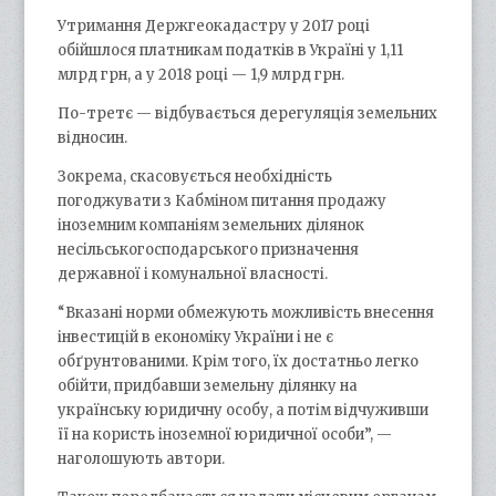
Утримання Держгеокадастру у 2017 році
обійшлося платникам податків в Україні у 1,11
млрд грн, а у 2018 році — 1,9 млрд грн.
По-третє — відбувається дерегуляція земельних
відносин.
Зокрема, скасовується необхідність
погоджувати з Кабміном питання продажу
іноземним компаніям земельних ділянок
несільськогосподарського призначення
державної і комунальної власності.
“Вказані норми обмежують можливість внесення
інвестицій в економіку України і не є
обґрунтованими. Крім того, їх достатньо легко
обійти, придбавши земельну ділянку на
українську юридичну особу, а потім відчуживши
її на користь іноземної юридичної особи”, —
наголошують автори.