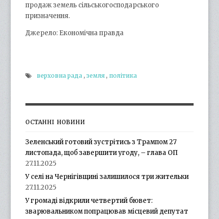
продаж земель сільськогосподарського
призначення.
Джерело: Економічна правда
верховна рада
,
земля
,
політика
ОСТАННІ НОВИНИ
Зеленський готовий зустрітись з Трампом 27
листопада, щоб завершити угоду, – глава ОП
27.11.2025
У селі на Чернігівщині залишилося три жительки
27.11.2025
У громаді відкрили четвертий бювет:
зварювальником попрацював місцевий депутат