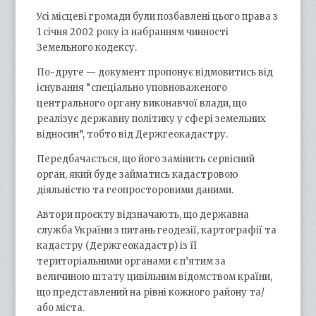
Усі місцеві громади були позбавлені цього права з
1 січня 2002 року із набранням чинності
Земельного кодексу.
По-друге — документ пропонує відмовитись від
існування “спеціально уповноваженого
центрального органу виконавчої влади, що
реалізує державну політику у сфері земельних
відносин”, тобто від Держгеокадастру.
Передбачається, що його замінить сервісний
орган, який буде займатись кадастровою
діяльністю та геопросторовими даними.
Автори проєкту відзначають, що державна
служба України з питань геодезії, картографії та
кадастру (Держгеокадастр) із її
територіальними органами є п’ятим за
величиною штату цивільним відомством країни,
що представлений на рівні кожного району та/
або міста.