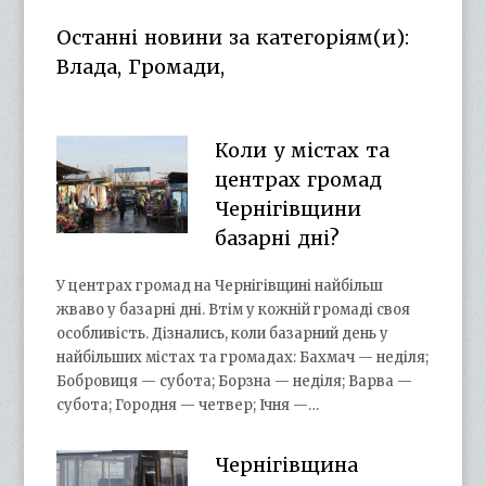
Facebook
Twitter
on
Google+
Останні новини за категоріям(и):
YouTube
Влада, Громади,
Коли у містах та
центрах громад
Чернігівщини
базарні дні?
У центрах громад на Чернігівщині найбільш
жваво у базарні дні. Втім у кожній громаді своя
особливість. Дізнались, коли базарний день у
найбільших містах та громадах: Бахмач — неділя;
Бобровиця — субота; Борзна — неділя; Варва —
субота; Городня — четвер; Ічня —…
Чернігівщина