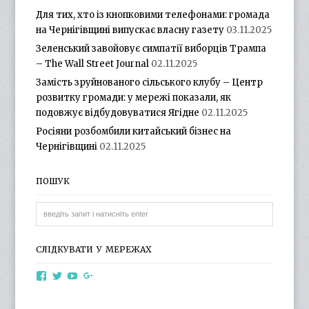
Для тих, хто із кнопковими телефонами: громада
на Чернігівщині випускає власну газету
03.11.2025
Зеленський завойовує симпатії виборців Трампа
– The Wall Street Journal
02.11.2025
Замість зруйнованого сільського клубу – Центр
розвитку громади: у мережі показали, як
подовжує відбудовуватися Ягідне
02.11.2025
Росіяни розбомбили китайський бізнес на
Чернігівщині
02.11.2025
ПОШУК
СЛІДКУВАТИ У МЕРЕЖАХ
View
View
View
View
otg.cn.ua’s
otg_cn_ua’s
UCba73zK-
100218615561229778998’s
profile
profile
rSLD6mYyKjr45Ng’s
profile
on
on
profile
on