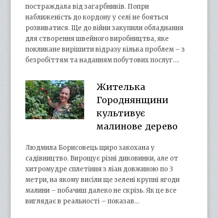
постраждала від загарбників. Попри
наближеність до кордону у селі не бояться
розвиватися. Ще до війни закупили обладнання
для створення швейного виробництва, яке
покликане вирішити відразу кілька проблем – з
безробіттям та наданням побутових послуг….
Жителька
Городнянщини
культивує
малинове дерево
Людмила Борисовець щиро закохана у
садівництво. Вирощує різні диковинки, але от
хитромудре сплетіння з ліан довжиною по 3
метри, на якому висіли ще зелені крупні ягоди
малини – побачиш далеко не скрізь. Як це все
виглядає в реальності – показав…