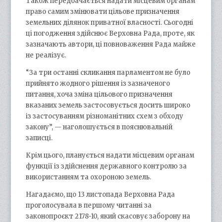
Також передбачається надати місцевим органам
право самим змінювати цільове призначення
земельних ділянок приватної власності. Сьогодні
ці погодження здійснює Верховна Рада, проте, як
зазначають автори, ці повноваження Рада майже
не реалізує.
“За три останні скликання парламентом не було
прийнято жодного рішення із зазначеного
питання, хоча зміна цільового призначення
вказаних земель застосовується досить широко
із застосуванням різноманітних схем з обходу
закону”, — наголошується в пояснювальній
записці.
Крім цього, планується надати місцевим органам
функції із здійснення державного контролю за
використанням та охороною земель.
Нагадаємо, що 13 листопада Верховна Рада
проголосувала в першому читанні за
законопроєкт 2178-10, який скасовує заборону на