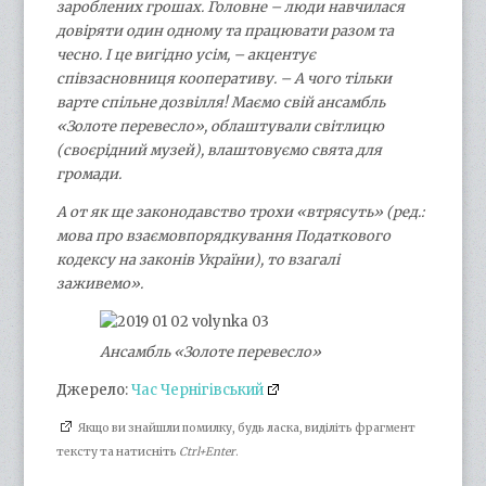
зароблених грошах. Головне – люди навчилася
довіряти один одному та працювати разом та
чесно. І це вигідно усім, – акцентує
співзасновниця кооперативу. – А чого тільки
варте спільне дозвілля! Маємо свій ансамбль
«Золоте перевесло», облаштували світлицю
(своєрідний музей), влаштовуємо свята для
громади.
А от як ще законодавство трохи «втрясуть» (ред.:
мова про взаємовпорядкування Податкового
кодексу на законів України), то взагалі
заживемо».
Ансамбль «Золоте перевесло»
Джерело:
Час Чернігівський
Якщо ви знайшли помилку, будь ласка, виділіть фрагмент
тексту та натисніть
Ctrl+Enter
.