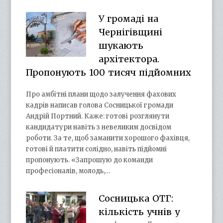
У громаді на
Чернігівщині
шукають
архітектора.
Пропонують 100 тисяч підйомних
Про амбітні плани щодо залучення фахових
кадрів написав голова Сосницької громади
Андрій Портний. Каже: готові розглянути
кандидатури навіть з невеликим досвідом
роботи. За те, щоб заманити хорошого фахівця,
готові й платити солідно, навіть підйомні
пропонують. «Запрошую до команди
професіоналів, молодь,…
Сосницька ОТГ:
кількість учнів у