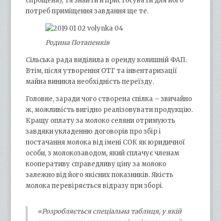
спрощена), та знайти й пристосувати для його
потреб приміщення завдання ще те.
Родина Потапенків
Сільська рада виділила в оренду колишній ФАП.
Втім, після утворення ОТГ та інвентаризації
майна виникла необхідність переїзду.
Головне, заради чого створена спілка – звичайно
ж, можливість вигідно реалізовувати продукцію.
Кращу оплату за молоко селяни отримують
завдяки укладенню договорів про збір і
постачання молока від імені СОК як юридичної
особи, з молокозаводом, який сплачує членам
кооперативу справедливу ціну за молоко
залежно від його якісних показників. Якість
молока перевіряється відразу при зборі.
«Розробляється спеціальна таблиця, у якій