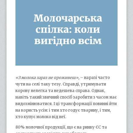
«З молока зараз не проживеш»,
– наразі часто
чути на селі таку тезу. Справді, утримувати
корову нелегка та недешева справа. Однак,
навіть такий звичний спосіб заробити з часом має
видозмінюватися. І ці трансформації повинні йти
на користь усім: і тим хто годує тварину, і тим,
хто купує молоко від неї.
80% молочної продукції, що є на ринку ЄС та