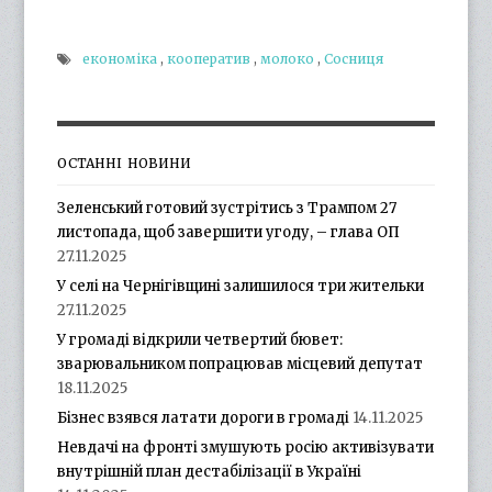
економіка
,
кооператив
,
молоко
,
Сосниця
ОСТАННІ НОВИНИ
Зеленський готовий зустрітись з Трампом 27
листопада, щоб завершити угоду, – глава ОП
27.11.2025
У селі на Чернігівщині залишилося три жительки
27.11.2025
У громаді відкрили четвертий бювет:
зварювальником попрацював місцевий депутат
18.11.2025
Бізнес взявся латати дороги в громаді
14.11.2025
Невдачі на фронті змушують росію активізувати
внутрішній план дестабілізації в Україні