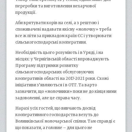
переробки та виготовлення нехарчової
продукції.
Аби врятувати корів на селі, а з рештою і
споживачеві надавати якісну «молочку» треба
все ж піти за прикладом країн ЄС і утворювати
сільськогосподарські кооперативи.
Необхідність цього розуміють і в Уряді, і на
місцях: у Чернігівській області впроваджують
Програму підтримки розвитку
сільськогосподарських обслуговуючих
кооперативів області на 2017-2021 роки. Схожі
ініціативи з’являються і в ОТГ. Та варто
зазначити, що «молочники» поки не до кінця ними
задоволенні, але це справа часу.
Наразі усіх гостей, що вивчають досвід
кооперативного господарства везуть до
Волинківської молочарської спілки. Там справді є
що показати, а головне – для цього не