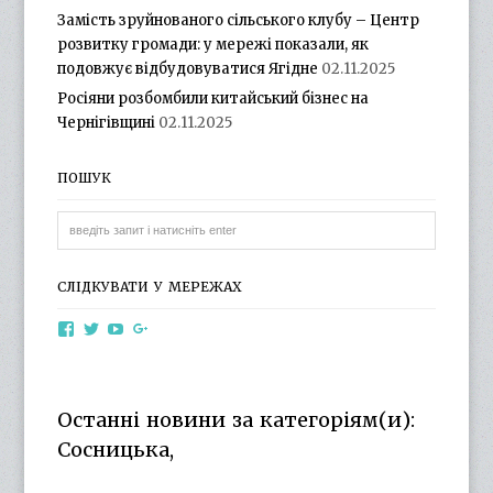
Замість зруйнованого сільського клубу – Центр
розвитку громади: у мережі показали, як
подовжує відбудовуватися Ягідне
02.11.2025
Росіяни розбомбили китайський бізнес на
Чернігівщині
02.11.2025
ПОШУК
СЛІДКУВАТИ У МЕРЕЖАХ
View
View
View
View
otg.cn.ua’s
otg_cn_ua’s
UCba73zK-
100218615561229778998’s
profile
profile
rSLD6mYyKjr45Ng’s
profile
on
on
profile
on
Facebook
Twitter
on
Google+
Останні новини за категоріям(и):
YouTube
Сосницька,