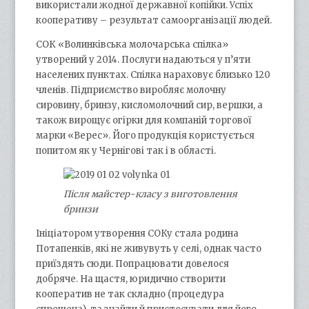
використали жодної державної копійки. Успіх
кооперативу – результат самоорганізації людей.
СОК «Волинківська молочарська спілка»
утворений у 2014. Послуги надаються у п’яти
населених пунктах. Спілка нараховує близько 120
членів. Підприємство виробляє молочну
сировину, бринзу, кисломолочний сир, вершки, а
також вирощує огірки для компаній торгової
марки «Верес». Його продукція користується
попитом як у Чернігові так і в області.
Після майстер-класу з виготовлення
бринзи
Ініціатором утворення СОКу стала родина
Потапенків, які не живувуть у селі, однак часто
приїздять сюди. Попрацювати довелося
добряче. На щастя, юридично створити
кооператив не так складно (процедура