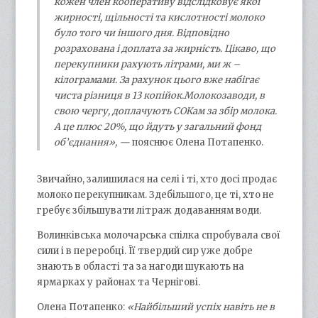
кожен член кооперативу відслідковує якої
жирності, щільності та кислотності молоко
було того чи іншого дня. Відповідно
розрахована і доплата за жирність. Цікаво, що
перекупники рахують літрами, ми ж –
кілограмами. За рахунок цього вже набігає
чиста різниця в 13 копійок.Молокозаводи, в
свою чергу, доплачують СОКам за збір молока.
А це плюс 20%, що йдуть у загальний фонд
об’єднання», —
пояснює Олена Потапенко.
Звичайно, залишилася на селі і ті, хто досі продає
молоко перекупникам. Здебільшого, це ті, хто не
гребує збільшувати літраж додаванням води.
Волинківська молочарська спілка спробувала свої
сили і в переробці. Її твердий сир уже добре
знають в області та за нагоди шукають на
ярмарках у районах та Чернігові.
Олена Потапенко:
«Найбільший успіх навіть не в