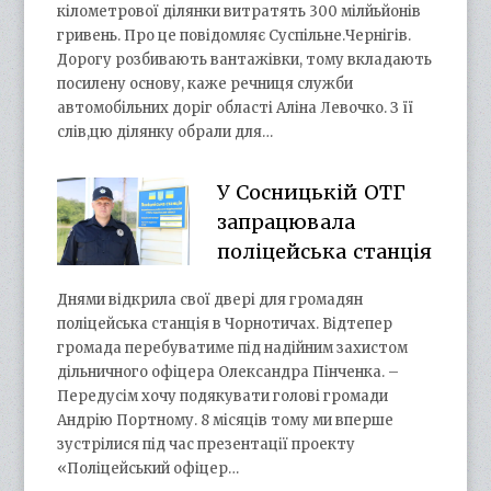
кілометрової ділянки витратять 300 мілйьйонів
гривень. Про це повідомляє Суспільне.Чернігів.
Дорогу розбивають вантажівки, тому вкладають
посилену основу, каже речниця служби
автомобільних доріг області Аліна Левочко. З її
слів,цю ділянку обрали для…
У Сосницькій ОТГ
запрацювала
поліцейська станція
Днями відкрила свої двері для громадян
поліцейська станція в Чорнотичах. Відтепер
громада перебуватиме під надійним захистом
дільничного офіцера Олександра Пінченка. –
Передусім хочу подякувати голові громади
Андрію Портному. 8 місяців тому ми вперше
зустрілися під час презентації проекту
«Поліцейський офіцер…