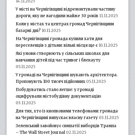
14.11.2025
У місті на Чернігівщині відремонтували частину
дороги, яку не лагодили майже 30 років
11.11.2025
Коли у містах та центрах громад Чернігівщини
базарні дні?
10.11.2025
На Чернігівщині громада купили хати для
переселенців з дітьми: вільні місця ще є
10.11.2025
Які умови створюють у сільських школах для
навчання дітей під час тривог і блекауту
05.11.2025
У громаді на Чернігівщині шукають архітектора.
Пропонують 100 тисяч підйомних
05.11.2025
Побудуватись стало легше: у громаді
оцифрували містобудівну документацію
03.11.2025
Для тих, хто із кнопковими телефонами: громада
на Чернігівщині випускає власну газету
03.11.2025
Зеленський завойовує симпатії виборців Трампа
– The Wall Street Journal
02.11.2025