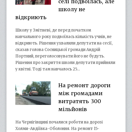
селі подвоїлась, але
школу не
відкриють
Школу у Змітневі, де перед початком
навчального року подвоїлась кількість учнів, не
відкриють. Рішення ухвалили депутати на сесії,
сказав голова Сосницької громади Андрій
Портний, переголосовувати його не будуть.
Рішення про закриття школи депутати прийняли
у квітні. Тоді там навчалось 25…
На ремонт дороги
між громадами
витратять 300
мільйонів
На Чернігівщині почалися роботи на дорозі
Холми-Авдіївка-Оболоння. На ремонт 15-