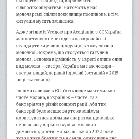
експортується звідти, виробляють
сільгоспкооперативи. Натомість у нас
молочарські спілки поки явище поодиноке. Втім,
ситуація мусить змінитися.
Адже згідно із Угодою про Асоціацію з ЄС Україна
має поступово переходити на європейські
стандарти харчової продукції, в тому числі й
молочної. Зокрема, що стосується ґатунків
молока. Основна відмінність: у Європі є лише один
вид молока – екстра; Україна має аж чотири –
екстра, вищий, перший і другий (останній у 2015
році скасовано).
Іншими словами в ЄС п’ють лише максимально
чисте молоко, в Україні ж – чисте, та з
бактеріями у різній концентрації. Аби тих
бактерій було менше варто як мінімум
користуватися доїльним апаратом, що майже
нереально у варіанті купівлі молока з
домогосподарств. Наразі ж і аж до 2022 року
товар таки братимуть у селян, однак лише для