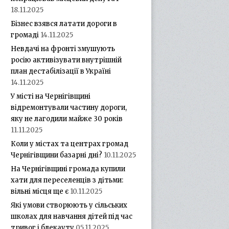
18.11.2025
Бізнес взявся латати дороги в
громаді
14.11.2025
Невдачі на фронті змушують
росію активізувати внутрішній
план дестабілізації в Україні
14.11.2025
У місті на Чернігівщині
відремонтували частину дороги,
яку не лагодили майже 30 років
11.11.2025
Коли у містах та центрах громад
Чернігівщини базарні дні?
10.11.2025
На Чернігівщині громада купили
хати для переселенців з дітьми:
вільні місця ще є
10.11.2025
Які умови створюють у сільських
школах для навчання дітей під час
тривог і блекауту
05.11.2025