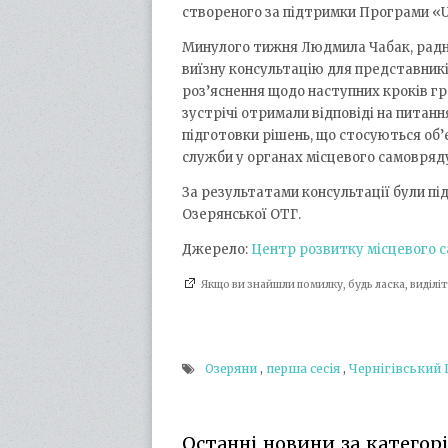
створеного за підтримки Програми «
Минулого тижня Людмила Чабак, радни
виїзну консультацію для представників
роз’яснення щодо наступних кроків г
зустрічі отримали відповіді на питанн
підготовки рішень, що стосуються об’
служби у органах місцевого самовряд
За результатами консультації були пі
Озерянської ОТГ.
Джерело:
Центр розвитку місцевого 
Якщо ви знайшли помилку, будь ласка, виділ
Озеряни
,
перша сесія
,
Чернігівський
Останні новини за категорія