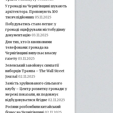
У громаді на Чернігівщині шукають
архітектора. Пропонують 100
тисяч підйомних
05.11.2025
Побудуватись стало легше: у
громаді оцифрували містобудівну
документацію
03.11.2025
Для тих, хто із кнопковими
телефонами: громада на
Чернігівщині випускає власну
газету
03.11.2025
Зеленський завойовує симпатії
виборців Трампа – The Wall Street
Journal
02.11.2025
Замість зруйнованого сільського
клубу – Центр розвитку громади: у
мережі показали, як подовжує
відбудовуватися Ягідне
02.11.2025
Росіяни розбомбили китайський
бізнес на Чернігівщині
02.11.2025