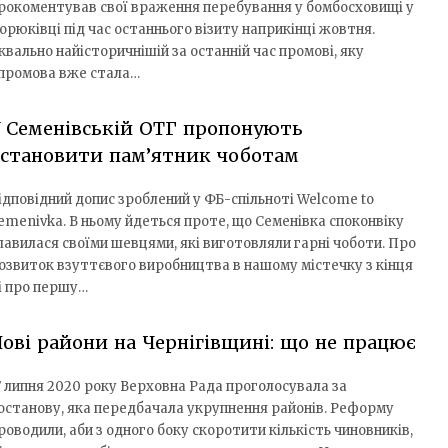
рокоментував свої враження перебування у бомбосховищі у
орюківці під час останнього візиту наприкінці жовтня.
квально найісторичнішій за останній час промові, яку
 промова вже стала…
 Семенівській ОТГ пропонують
встановити пам’ятник чоботам
ідповідний допис зроблений у ФБ-спільноті Welcome to
emenivka. В ньому йдеться проте, що Семенівка споконвіку
лавилася своїми шевцями, які виготовляли гарні чоботи. Про
озвиток взуттєвого виробництва в нашому містечку з кінця
 і про першу…
ові райони на Чернігівщині: що не працює
7 липня 2020 року Верховна Рада проголосувала за
останову, яка передбачала укрупнення районів. Реформу
роводили, аби з одного боку скоротити кількість чиновників,