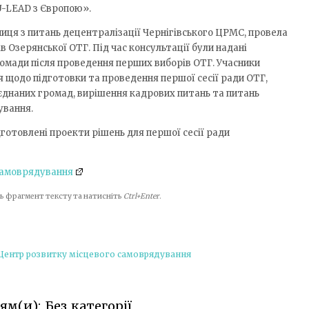
U-LEAD з Європою».
ця з питань децентралізації Чернігівського ЦРМС, провела
 Озерянської ОТГ. Під час консультації були надані
ромади після проведення перших виборів ОТГ. Учасники
я щодо підготовки та проведення першої сесії ради ОТГ,
єднаних громад, вирішення кадрових питань та питань
ування.
дготовлені проекти рішень для першої сесії ради
самоврядування
іть фрагмент тексту та натисніть
Ctrl+Enter
.
 Центр розвитку місцевого самоврядування
м(и): Без категорії,