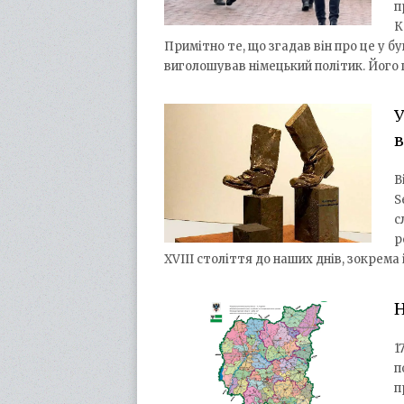
п
К
Примітно те, що згадав він про це у бу
виголошував німецький політик. Його
У
В
S
с
р
XVIII століття до наших днів, зокрема
Н
1
п
п