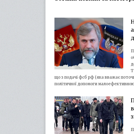
Н
а
д
П
о
д
Т
що з подачі фсб рф (яка вважає поточн
політичної допомоги малоефективно
П
в
з
П