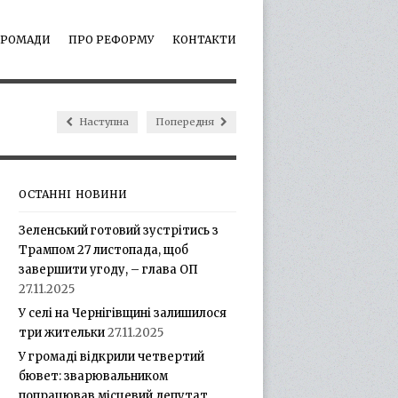
ГРОМАДИ
ПРО РЕФОРМУ
КОНТАКТИ
Наступна
Попередня
ОСТАННІ НОВИНИ
Зеленський готовий зустрітись з
Трампом 27 листопада, щоб
завершити угоду, – глава ОП
27.11.2025
У селі на Чернігівщині залишилося
три жительки
27.11.2025
У громаді відкрили четвертий
бювет: зварювальником
попрацював місцевий депутат