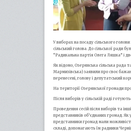
У виборах на посаду сільського голов
сільський голова. До сільської ради бу
“Радикальна партія Олега Ляшка” і дв
Як відомо, Озерянська сільська рада та
Мармизівська) заявили про своє бажанн
перенесені, голову і депутатський кор
На території Озерянської громади пр
Після виборів у сільській раді готуют
Проведення сесій після виборів та ін
представників об’єднаних громад. Як у 
представники громад мали можливіст
складі, допомагають їм радники Черн