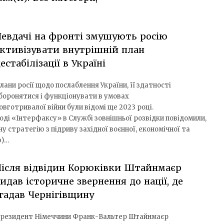
евдачі на фронті змушують росію
ктивізувати внутрішній план
естабілізації в Україні
лани росії щодо послаблення України, її здатності
боронятися і функціонувати в умовах
овготривалої війни були відомі ще 2023 році.
оді «Інтерфаксу» в Службі зовнішньої розвідки повідомили,
у стратегію з підриву західної воєнної, економічної та
ю)…
ісля відвідин Корюківки Штайнмаєр
идав історичне звернення до нації, де
гадав Чернігівщину
резидент Німеччини Франк-Вальтер Штайнмаєр