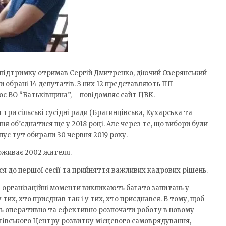
и підтримку отримав Сергій Дмитренко, діючий Озерянський
ли обрані 14 депутатів. З них 12 представляють ПП
оє ВО “Батьківщина”, – повідомляє сайт ЦВК.
 три сільські сусідні ради (Брагинцівська, Кухарська та
я об’єднатися ще у 2018 році. Але через те, що вибори були
пус тут обирали 30 червня 2019 року.
оживає 2002 жителя.
ься до першої сесії та прийняття важливих кадрових рішень.
ші організаційні моменти викликають багато запитань у
тих, хто приєднав так і у тих, хто приєднався. В тому, щоб
ь оперативно та ефективно розпочати роботу в новому
ігівського Центру розвитку місцевого самоврядування,