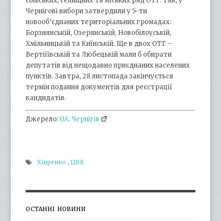
сільських, селищних та міських рад ОТГ. Так, у
Чернігові вибори затвердили у 5-ти
новооб’єднаних територіальних громадах:
Борзнянській, Озерянській, Новобілоуській,
Хмільницькій та Киїнській. Ще в двох ОТГ –
Вертіїівській та Любецькій мали б обирати
депутатів від нещодавно приєднаних населених
пунктів. Завтра, 28 листопада закінчується
термін подання документів для реєстрації
кандидатів.
Джерело:
UA: Чернігів
Хівренко
,
ЦВК
ОСТАННІ НОВИНИ