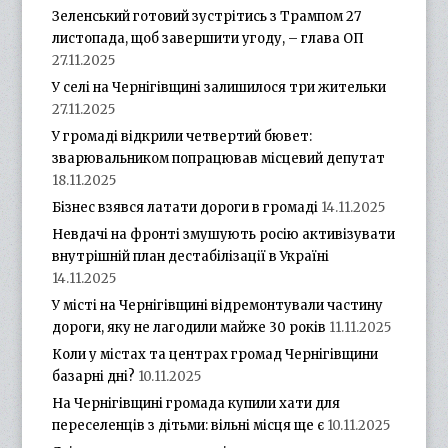
Зеленський готовий зустрітись з Трампом 27
листопада, щоб завершити угоду, – глава ОП
27.11.2025
У селі на Чернігівщині залишилося три жительки
27.11.2025
У громаді відкрили четвертий бювет:
зварювальником попрацював місцевий депутат
18.11.2025
Бізнес взявся латати дороги в громаді
14.11.2025
Невдачі на фронті змушують росію активізувати
внутрішній план дестабілізації в Україні
14.11.2025
У місті на Чернігівщині відремонтували частину
дороги, яку не лагодили майже 30 років
11.11.2025
Коли у містах та центрах громад Чернігівщини
базарні дні?
10.11.2025
На Чернігівщині громада купили хати для
переселенців з дітьми: вільні місця ще є
10.11.2025