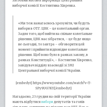
засобами масової інформації Центральної
виборчої комісії Костянтина Хівренка.
«Ми теж намагаємось зрозуміти, чи будуть
вибори в ОТГ. ЦВК – це колегіальний орган.
Задля того, щоб вийти на спільне колегіальне
рішення, ЦВК має зібратися, – це буде якщо
не сьогодні, то завтра – обговорити цей
момент і прийняти відповідне колегіальне
рішення. Щоб воно було в рамках закону, в
рамках Конституції», – Костянтин Хівренко,
завідувач відділу взаємодії зі ЗМІ
Центральної виборчої комісії України.
[embedyt] https://www.youtube.com/watch?v=T-
SPy9UG7KY[/embedyt]
Нагадаємо, 23 грудня на свій території України
мають відбутися
вибори
депутатів та голів