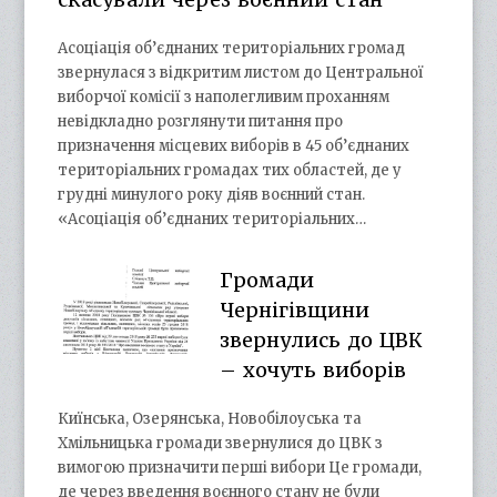
Асоціація об’єднаних територіальних громад
звернулася з відкритим листом до Центральної
виборчої комісії з наполегливим проханням
невідкладно розглянути питання про
призначення місцевих виборів в 45 об’єднаних
територіальних громадах тих областей, де у
грудні минулого року діяв воєнний стан.
«Асоціація об’єднаних територіальних…
Громади
Чернігівщини
звернулись до ЦВК
– хочуть виборів
Киїнська, Озерянська, Новобілоуська та
Хмільницька громади звернулися до ЦВК з
вимогою призначити перші вибори Це громади,
де через введення воєнного стану не були