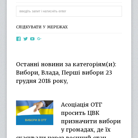
СЛІДКУВАТИ У МЕРЕЖАХ
View
View
View
View
otg.cn.ua’s
otg_cn_ua’s
UCba73zK-
100218615561229778998’s
profile
profile
rSLD6mYyKjr45Ng’s
profile
on
on
profile
on
Facebook
Twitter
on
Google+
Останні новини за категоріям(и):
YouTube
Вибори, Влада, Перші вибори 23
грудня 2018 року,
Асоціація ОТГ
просить ЦВК
призначити вибори
у громадах, де їх
скасували через воєнний стан