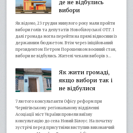
де не відбулись
вибори
Як відомо, 23 грудня минулого року мали пройти
вибори голів та депутатів Новобілоуської ОТГ. І
далі громада могла перейти на прямі відносини із
державним бюджетом. Втім через ініційований
президентом Петром Порошенком воєнний стан,
вибори не відбулись. Жителі чекали виборів з…
Як жити громаді,
якщо вибори так і
не відбулися
7 лютого консультанти Офісу реформ при
Чернігівському регіональному відділенні
Асоціації міст України провели виїзну
консультацію до села Новий Білоус. На початку
зустрічі перед присутніми виступив виконавчий