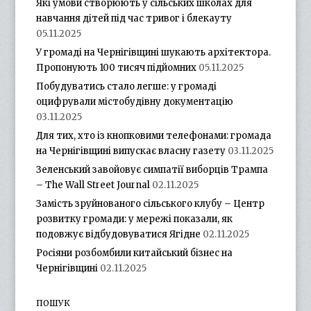
Які умови створюють у сільських школах для
навчання дітей під час тривог і блекауту
05.11.2025
У громаді на Чернігівщині шукають архітектора.
Пропонують 100 тисяч підйомних
05.11.2025
Побудуватись стало легше: у громаді
оцифрували містобудівну документацію
03.11.2025
Для тих, хто із кнопковими телефонами: громада
на Чернігівщині випускає власну газету
03.11.2025
Зеленський завойовує симпатії виборців Трампа
– The Wall Street Journal
02.11.2025
Замість зруйнованого сільського клубу – Центр
розвитку громади: у мережі показали, як
подовжує відбудовуватися Ягідне
02.11.2025
Росіяни розбомбили китайський бізнес на
Чернігівщині
02.11.2025
ПОШУК