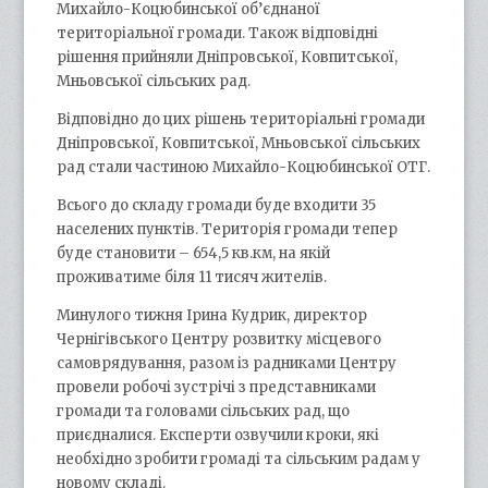
Михайло-Коцюбинської об’єднаної
територіальної громади. Також відповідні
рішення прийняли Дніпровської, Ковпитської,
Мньовської сільських рад.
Відповідно до цих рішень територіальні громади
Дніпровської, Ковпитської, Мньовської сільських
рад стали частиною Михайло-Коцюбинської ОТГ.
Всього до складу громади буде входити 35
населених пунктів. Територія громади тепер
буде становити – 654,5 кв.км, на якій
проживатиме біля 11 тисяч жителів.
Минулого тижня Ірина Кудрик, директор
Чернігівського Центру розвитку місцевого
самоврядування, разом із радниками Центру
провели робочі зустрічі з представниками
громади та головами сільських рад, що
приєдналися. Експерти озвучили кроки, які
необхідно зробити громаді та сільським радам у
новому складі.