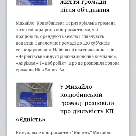
життя громади
після об’єднання
Михайло-Коцюбинська територіальна громада
тісно співпрацює з підприємствами, які
працюють, орендують землю і сплачують
податки. Загалом по громаді до 120 суб’єктів
господарювання. Найбільші платники податків —
«Чернігівська індустріальна молочна компанія»,
«Агріком» і «Добробія». Про це розповіла голова
громади Ніна Ворох. За…
У Михайло-
Коцюбинській
громаді розповіли
про діяльність КП
«Єдність»
Комунальне підприємство “Єдність” Михайло-