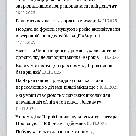
зварювальником попрацював місцевий депутат
18.11.2025
Бізнес взявся латати дороги в громаді
14.11.2025
Невдачі на фронті змушують росію активізувати
внутрішній план дестабілізації в Україні
14.11.2025
У місті на Чернігівщині відремонтували частину
дороги, яку не лагодили майже 30 років
11.11.2025
Коли у містах та центрах громад Чернігівщини
базарні дні?
10.11.2025
На Чернігівщині громада купили хати для
переселенців з дітьми: вільні місця ще є
10.11.2025
Які умови створюють у сільських школах для
навчання дітей під час тривог і блекауту
05.11.2025
У громаді на Чернігівщині шукають архітектора.
Пропонують 100 тисяч підйомних
05.11.2025
Побудуватись стало легше: у громаді