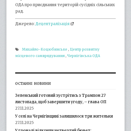
ОДА про приєднання територій сусідніх сільських
рад.
Джерело:
Децентралізація
Михайло-Коцюбинське
,
Центр розвитку
місцевого самврядування
,
Чернігівська ОДА
ОСТАННІ НОВИНИ
Зеленський готовий зустрітись з Трампом 27
листопада, щоб завершити угоду, – глава ОП
27.11.2025
У селі на Чернігівщині залишилося три жительки
27.11.2025
У громаді відкрили четвертий бювет: