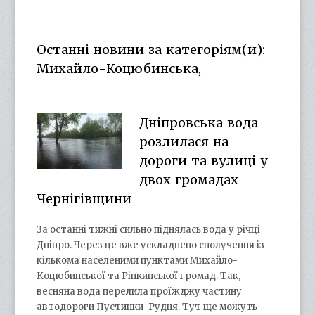
otg.cn.ua’s
otg_cn_ua’s
UCba73zK-
100218615561229778998’s
profile
profile
rSLD6mYyKjr45Ng’s
profile
on
on
profile
on
Facebook
Twitter
on
Google+
Останні новини за категоріям(и):
YouTube
Михайло-Коцюбинська,
Дніпровська вода
розлилася на
дороги та вулиці у
двох громадах
Чернігівщини
За останні тижні сильно піднялась вода у річці
Дніпро. Через це вже ускладнено сполучення із
кількома населеними пунктами Михайло-
Коцюбинської та Ріпкинської громад. Так,
весняна вода перелила проїжджу частину
автодороги Пустинки-Рудня. Тут ще можуть