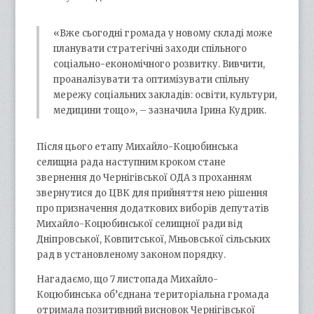
«Вже сьогодні громада у новому складі може
планувати стратегічні заходи спільного
соціально-економічного розвитку. Вивчити,
проаналізувати та оптимізувати спільну
мережу соціальних закладів: освіти, культури,
медицини тощо», – зазначила Ірина Кудрик.
Після цього етапу Михайло-Коцюбинська
селищна рада наступним кроком стане
звернення до Чернігівської ОДА з проханням
звернутися до ЦВК для прийняття нею рішення
про призначення додаткових виборів депутатів
Михайло-Коцюбинської селищної ради від
Дніпровської, Ковпитської, Мньовської сільських
рад в установленому законом порядку.
Нагадаємо, що 7 листопада Михайло-
Коцюбинська об’єднана територіальна громада
отримала позитивний висновок Чернігівської