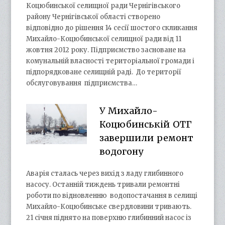
Коцюбинської селищної ради Чернігівського
району Чернігівської області створено
відповідно до рішення 14 сесії шостого скликання
Михайло-Коцюбинської селищної ради від 11
жовтня 2012 року. Підприємство засноване на
комунальній власності територіальної громади і
підпорядковане селищній раді. До території
обслуговування підприємства…
У Михайло-
Коцюбинській ОТГ
завершили ремонт
водогону
Аварія сталась через вихід з ладу глибинного
насосу. Останній тиждень тривали ремонтні
роботи по відновленню водопостачання в селищі
Михайло-Коцюбинське свердловини тривають.
21 січня піднято на поверхню глибинний насос із