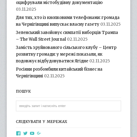
оцифрували містобудівну документацію
03.11.2025
Для тих, хто із кнопковими телефонами: громада
на Чернігівщині випускає власну газету
03.11.2025
Зеленський завойовує симпатії виборців Трампа
– The Wall Street Journal
02.11.2025
Замість зруйнованого сільського клубу – Центр
розвитку громади: у мережі показали, як
подовжує відбудовуватися Ягідне
02.11.2025
Росіяни розбомбили китайський бізнес на
Чернігівщині
02.11.2025
ПОШУК
СЛІДКУВАТИ У МЕРЕЖАХ
View
View
View
View