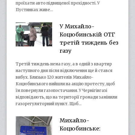
проїхати авто підвищеної прохідності. У
Пустинках живе…
У Михайло-
Коцюбинській ОТГ
третій тиждень без
газу
Третій тиждень нема газу, а в одній з квартир
наступного дня після відключення ще й стався
вибух. Близько 120 жителів Михайло-
Коцюбинського вийшли на акцію протесту, щоб
їм повернули газопостачання. У Чернігівгазі
відповідають, що на території громади замінили
газорегуляторний пункт. Щоб…
Михайло-
Коцюбинське: