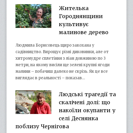
Жителька
Городнянщини
культивує
малинове дерево
Людмила Борисовець щиро закохана у
садівництво. Вирощує різні диковинки, але от
хитромудре сплетіння з ліан довжиною по 3
метри, на якому висіли ще зелені крупні ягоди
малини – побачиш далеко не скрізь. Як це все
виглядає в реальності – показав…
Людські трагедії та
скалічені долі: що
накоїли окупанти у
селі Деснянка
поблизу Чернігова