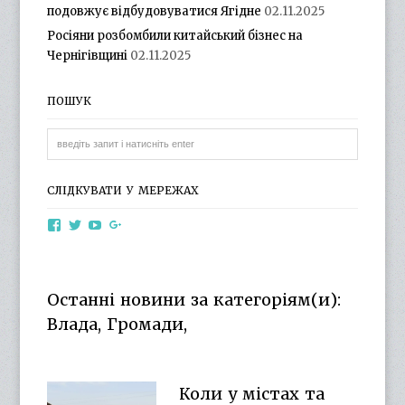
подовжує відбудовуватися Ягідне
02.11.2025
Росіяни розбомбили китайський бізнес на
Чернігівщині
02.11.2025
ПОШУК
СЛІДКУВАТИ У МЕРЕЖАХ
View
View
View
View
otg.cn.ua’s
otg_cn_ua’s
UCba73zK-
100218615561229778998’s
profile
profile
rSLD6mYyKjr45Ng’s
profile
on
on
profile
on
Facebook
Twitter
on
Google+
Останні новини за категоріям(и):
YouTube
Влада, Громади,
Коли у містах та