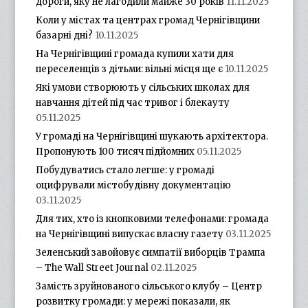
дороги, яку не лагодили майже 30 років
11.11.2025
Коли у містах та центрах громад Чернігівщини
базарні дні?
10.11.2025
На Чернігівщині громада купили хати для
переселенців з дітьми: вільні місця ще є
10.11.2025
Які умови створюють у сільських школах для
навчання дітей під час тривог і блекауту
05.11.2025
У громаді на Чернігівщині шукають архітектора.
Пропонують 100 тисяч підйомних
05.11.2025
Побудуватись стало легше: у громаді
оцифрували містобудівну документацію
03.11.2025
Для тих, хто із кнопковими телефонами: громада
на Чернігівщині випускає власну газету
03.11.2025
Зеленський завойовує симпатії виборців Трампа
– The Wall Street Journal
02.11.2025
Замість зруйнованого сільського клубу – Центр
розвитку громади: у мережі показали, як