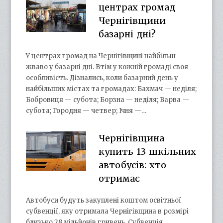
центрах громад
Чернігівщини
базарні дні?
У центрах громад на Чернігівщині найбільш
жваво у базарні дні. Втім у кожній громаді своя
особливість. Дізнались, коли базарний день у
найбільших містах та громадах: Бахмач — неділя;
Бобровиця — субота; Борзна — неділя; Варва —
субота; Городня — четвер; Ічня —…
Чернігівщина
купить 13 шкільних
автобусів: хто
отримає
Автобуси будуть закуплені коштом освітньої
субвенції, яку отримала Чернігівщина в розмірі
близько 28 мільйонів гривень. Субвенція