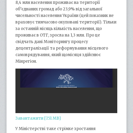
8,4 млн населення проживає на території
об’єднаних громад або 23,9% від загальної
чисельності населення України (цей показник не
враховує тимчасово окуповані території). Тільки
за останній місяць кількість населення, що
проживає в ОТГ, зросла на 1,3 млн. Про це
свідчать дані Моніторингу процесу
децентралізації та реформування місцевого
самоврядування, який щомісяця здійснює
Мінрегіон.
Завантажити [7.51 MB]
У Міністерстві таке стрімке зростання