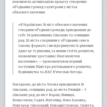
пояснюють активізацією процесу створення
об’єднаних громад з центрами у містах
обласного значення.
«В Україні вже 16 міст обласного значення
створили об’єднані громади, приєднавши до
себе 38 довколишніх сільських та селищних
рад. Ці міста є першими у об’єднанні саме в
такому форматі, і ми підтримуємо їх рішення.
Адже це ті рішення, за якими стоїть розвиток,
економічне зростання і благополуччя
населення»,
—
прокоментував перший
заступник Міністра регіонального розвитку,
будівництва та ЖКГ В’ячеслав Негода.
Нагадаємо, до міста Лозова приєдналися 10
сільських, селищних рад; до міста Ржищів – 5
сільських рад; до міст Вараш, Вінниця,
Вознесенськ, Гадяч, Житомир, Нова Каховка,
Новгород-Сіверський, Новодністровськ, Славута,