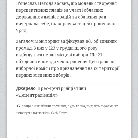
В’ячеслав Негода заявив, що модель створення
перспективних планів за участі обласних
державних адміністрацій та обласних рад
вичерпала себе, і завершувати цей процес має
Уряд.
Загалом Моніторинг зафіксував 865 об’єднаних
громад. З них у 123 у грудні цього року
відбудуться перші місцеві вибори. Ще 21
об’єднана громада чекає рішення Центральної
виборчої комісії про призначення на їх території
перших місцевих виборів.
Джерело:
Прес-центр ініціативи
«Децентралізація»
Якщо ви знайшли помилку, будь ласка, виділіть фрагмент
тексту та натисніть
Ctrl+Enter
.