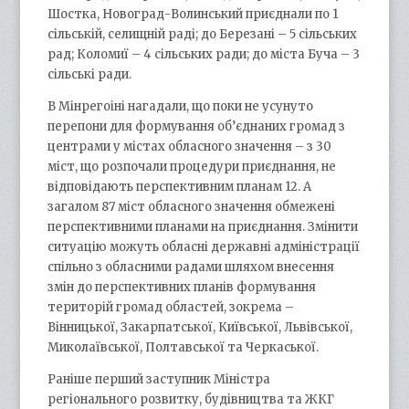
Шостка, Новоград-Волинський приєднали по 1
сільській, селищній раді; до Березані – 5 сільських
рад; Коломиї – 4 сільських ради; до міста Буча – 3
сільські ради.
В Мінрегоіні нагадали, що поки не усунуто
перепони для формування об’єднаних громад з
центрами у містах обласного значення – з 30
міст, що розпочали процедури приєднання, не
відповідають перспективним планам 12. А
загалом 87 міст обласного значення обмежені
перспективними планами на приєднання. Змінити
ситуацію можуть обласні державні адміністрації
спільно з обласними радами шляхом внесення
змін до перспективних планів формування
територій громад областей, зокрема –
Вінницької, Закарпатської, Київської, Львівської,
Миколаївської, Полтавської та Черкаської.
Раніше перший заступник Міністра
регіонального розвитку, будівництва та ЖКГ