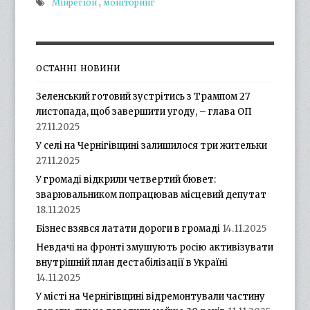
Мінрегіон
,
моніторинг
ОСТАННІ НОВИНИ
Зеленський готовий зустрітись з Трампом 27
листопада, щоб завершити угоду, – глава ОП
27.11.2025
У селі на Чернігівщині залишилося три жительки
27.11.2025
У громаді відкрили четвертий бювет:
зварювальником попрацював місцевий депутат
18.11.2025
Бізнес взявся латати дороги в громаді
14.11.2025
Невдачі на фронті змушують росію активізувати
внутрішній план дестабілізації в Україні
14.11.2025
У місті на Чернігівщині відремонтували частину