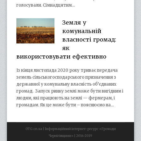
голосували. Сімнадцятим…
Земля у
комунальній
власності громад:
як
використовувати ефективно
Із кінця листопада 2020 року триває передача
земель сільськогосподарського призначення з
державної у комунальну власність об’єднаних
громад. Запуск ринку землі може бути вигідним і
людям, які працюють на землі — фермерам, і
громадам. Як це може бути – пояснюємо на…
OTG.cn.ua | Інформаційний інтернет-ресурс «Громади
Чернігівщини» | 2016-2019