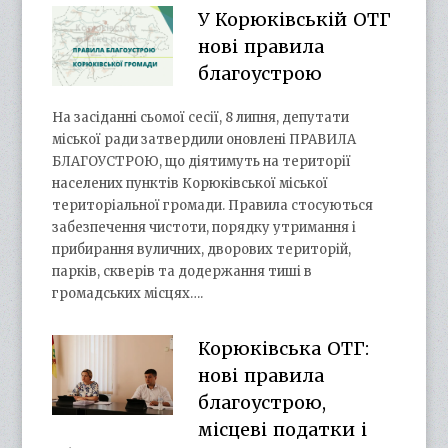
У Корюківській ОТГ
нові правила
благоустрою
На засіданні сьомої сесії, 8 липня, депутати
міської ради затвердили оновлені ПРАВИЛА
БЛАГОУСТРОЮ, що діятимуть на території
населених пунктів Корюківської міської
територіальної громади. Правила стосуються
забезпечення чистоти, порядку утримання і
прибирання вуличних, дворових територій,
парків, скверів та додержання тиші в
громадських місцях….
Корюківська ОТГ:
нові правила
благоустрою,
місцеві податки і