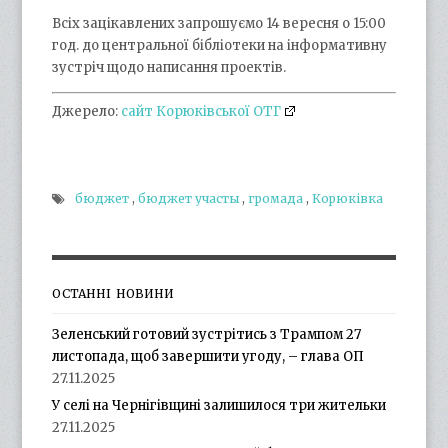
Всіх зацікавлених запрошуємо 14 вересня о 15:00
год. до центральної бібліотеки на інформативну
зустріч щодо написання проектів.
Джерело:
сайт Корюківської ОТГ
бюджет
,
бюджет участы
,
громада
,
Корюківка
ОСТАННІ НОВИНИ
Зеленський готовий зустрітись з Трампом 27
листопада, щоб завершити угоду, – глава ОП
27.11.2025
У селі на Чернігівщині залишилося три жительки
27.11.2025