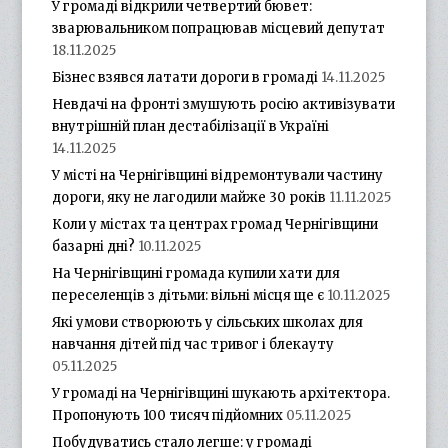
У громаді відкрили четвертий бювет:
зварювальником попрацював місцевий депутат
18.11.2025
Бізнес взявся латати дороги в громаді
14.11.2025
Невдачі на фронті змушують росію активізувати
внутрішній план дестабілізації в Україні
14.11.2025
У місті на Чернігівщині відремонтували частину
дороги, яку не лагодили майже 30 років
11.11.2025
Коли у містах та центрах громад Чернігівщини
базарні дні?
10.11.2025
На Чернігівщині громада купили хати для
переселенців з дітьми: вільні місця ще є
10.11.2025
Які умови створюють у сільських школах для
навчання дітей під час тривог і блекауту
05.11.2025
У громаді на Чернігівщині шукають архітектора.
Пропонують 100 тисяч підйомних
05.11.2025
Побудуватись стало легше: у громаді