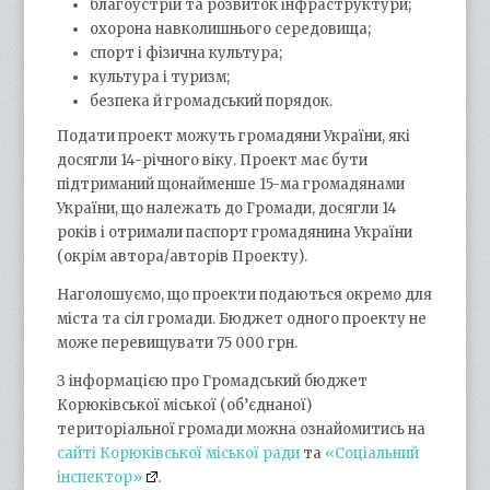
благоустрій та розвиток інфраструктури;
охорона навколишнього середовища;
спорт і фізична культура;
культура і туризм;
безпека й громадський порядок.
Подати проект можуть громадяни України, які
досягли 14-річного віку. Проект має бути
підтриманий щонайменше 15-ма громадянами
України, що належать до Громади, досягли 14
років і отримали паспорт громадянина України
(окрім автора/авторів Проекту).
Наголошуємо, що проекти подаються окремо для
міста та сіл громади. Бюджет одного проекту не
може перевищувати 75 000 грн.
З інформацією про Громадський бюджет
Корюківської міської (об’єднаної)
територіальної громади можна ознайомитись на
сайті Корюківської міської ради
та
«Соціальний
інспектор»
.