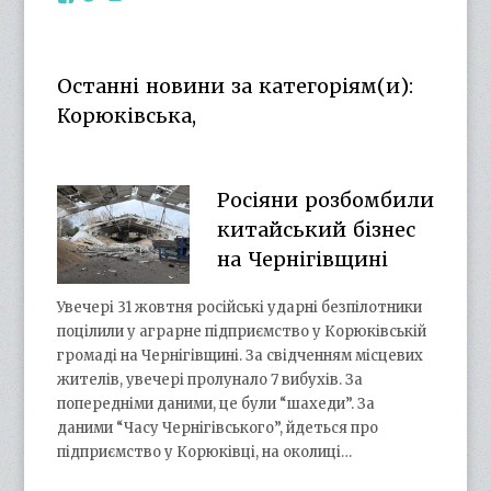
otg.cn.ua’s
otg_cn_ua’s
UCba73zK-
100218615561229778998’s
profile
profile
rSLD6mYyKjr45Ng’s
profile
on
on
profile
on
Facebook
Twitter
on
Google+
Останні новини за категоріям(и):
YouTube
Корюківська,
Росіяни розбомбили
китайський бізнес
на Чернігівщині
Увечері 31 жовтня російські ударні безпілотники
поцілили у аграрне підприємство у Корюківській
громаді на Чернігівщині. За свідченням місцевих
жителів, увечері пролунало 7 вибухів. За
попередніми даними, це були “шахеди”. За
даними “Часу Чернігівського”, йдеться про
підприємство у Корюківці, на околиці…