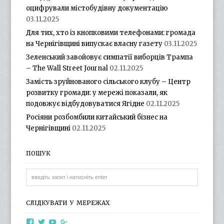
оцифрували містобудівну документацію
03.11.2025
Для тих, хто із кнопковими телефонами: громада
на Чернігівщині випускає власну газету
03.11.2025
Зеленський завойовує симпатії виборців Трампа
– The Wall Street Journal
02.11.2025
Замість зруйнованого сільського клубу – Центр
розвитку громади: у мережі показали, як
подовжує відбудовуватися Ягідне
02.11.2025
Росіяни розбомбили китайський бізнес на
Чернігівщині
02.11.2025
ПОШУК
СЛІДКУВАТИ У МЕРЕЖАХ
View
View
View
View