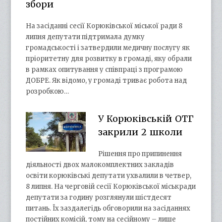
збори
На засіданні сесії Корюківської міської ради 8
липня депутати підтримала думку
громадськості і затвердили медичну послугу як
пріоритетну для розвитку в громаді, яку обрали
в рамках опитування у співпраці з програмою
ДОБРЕ. Як відомо, у громаді триває робота над
розробкою…
У Корюківській ОТГ
закрили 2 школи
Рішення про припинення
діяльності двох малокомплектних закладів
освіти корюківські депутати ухвалили в четвер,
8 липня. На черговій сесії Корюківської міськради
депутати за годину розглянули шістдесят
питань. Їх заздалегідь обговорили на засіданнях
постійних комісій, тому на сесійному – лише