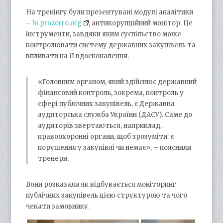
На тренінгу були презентувані модулі аналітики
–
bi.prozorro.org
, антикорупційний монітор. Це
інструменти, завдяки яким суспільство може
контролювати систему державних закупівель та
впливати на її вдосконалення.
«Головним органом, який здійснює державний
фінансовий контроль, зокрема, контроль у
сфері публічних закупівель, є Державна
аудиторська служба України (ДАСУ). Саме до
аудиторів звертаються, наприклад,
правоохоронні органи, щоб зрозуміти: є
порушення у закупівлі чи немає», – пояснили
тренери.
Вони розказали як відбувається моніторинг
публічних закупівель цією структурою та чого
чекати замовнику.