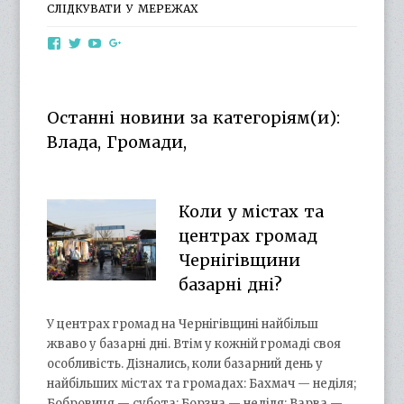
СЛІДКУВАТИ У МЕРЕЖАХ
View
View
View
View
otg.cn.ua’s
otg_cn_ua’s
UCba73zK-
100218615561229778998’s
profile
profile
rSLD6mYyKjr45Ng’s
profile
on
on
profile
on
Facebook
Twitter
on
Google+
Останні новини за категоріям(и):
YouTube
Влада, Громади,
Коли у містах та
центрах громад
Чернігівщини
базарні дні?
У центрах громад на Чернігівщині найбільш
жваво у базарні дні. Втім у кожній громаді своя
особливість. Дізнались, коли базарний день у
найбільших містах та громадах: Бахмач — неділя;
Бобровиця — субота; Борзна — неділя; Варва —