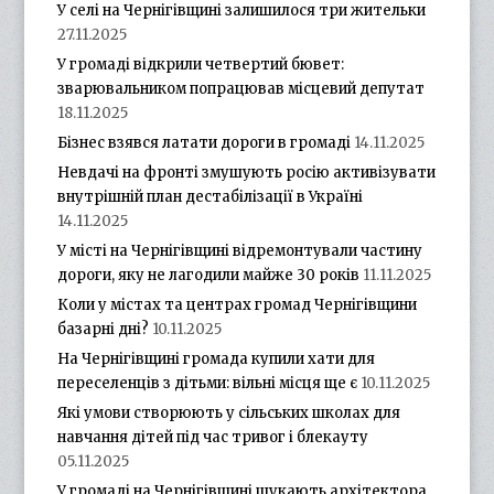
У селі на Чернігівщині залишилося три жительки
27.11.2025
У громаді відкрили четвертий бювет:
зварювальником попрацював місцевий депутат
18.11.2025
Бізнес взявся латати дороги в громаді
14.11.2025
Невдачі на фронті змушують росію активізувати
внутрішній план дестабілізації в Україні
14.11.2025
У місті на Чернігівщині відремонтували частину
дороги, яку не лагодили майже 30 років
11.11.2025
Коли у містах та центрах громад Чернігівщини
базарні дні?
10.11.2025
На Чернігівщині громада купили хати для
переселенців з дітьми: вільні місця ще є
10.11.2025
Які умови створюють у сільських школах для
навчання дітей під час тривог і блекауту
05.11.2025
У громаді на Чернігівщині шукають архітектора.