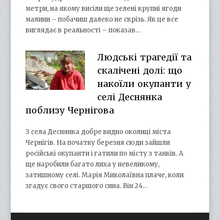
метри, на якому висіли ще зелені крупні ягоди
малини – побачиш далеко не скрізь. Як це все
виглядає в реальності – показав…
Людські трагедії та
скалічені долі: що
накоїли окупанти у
селі Деснянка
поблизу Чернігова
З села Деснянка добре видно околиці міста
Чернігів. На початку березня сюди зайшли
російські окупанти і гатили по місту з танків. А
ще наробили багато лиха у невеликому,
затишному селі. Марія Миколаївна плаче, коли
згадує свого старшого сина. Він 24…