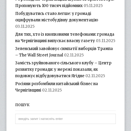
Пропонують 100 тисяч підйомних
05.11.2025
Побудуватись стало легше: у громаді
оцифрували містобудівну документацію
03.11.2025
Для тих, хто із кнопковими телефонами: громада
на Чернігівщині випускає власну газету
03.11.2025
Зеленський завойовує симпатії виборців Трампа
– The Wall Street Journal
02.11.2025
Замість зруйнованого сільського клубу – Центр
розвитку громади: у мережі показали, як
подовжує відбудовуватися Ягідне
02.11.2025
Росіяни розбомбили китайський бізнес на
Чернігівщині
02.11.2025
ПОШУК