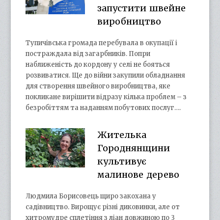
запустити швейне
виробництво
Тупичівська громада перебувала в окупації і
постраждала від загарбників. Попри
наближеність до кордону у селі не бояться
розвиватися. Ще до війни закупили обладнання
для створення швейного виробництва, яке
покликане вирішити відразу кілька проблем – з
безробіттям та наданням побутових послуг….
Жителька
Городнянщини
культивує
малинове дерево
Людмила Борисовець щиро закохана у
садівництво. Вирощує різні диковинки, але от
хитромудре сплетіння з ліан довжиною по 3