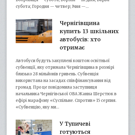
субота; Городня — четвер; Ічня —…
Чернігівщина
купить 13 шкільних
автобусів: хто
отримає
Автобуси будуть закуплені коштом освітньої
субвенції, яку отримала Чернігівщина в розмірі
близько 28 мільйонів гривень. Субвенція
використана на засадах співфінансування від
громад. Про це повідомила заступниця
начальника Чернігівської ОВА Жанна Шерстюк в
ефірі марафону «Суспільне. Спротив» 15 серпня.
«Субвенцію, яку ми…
У Тупичеві
готуються