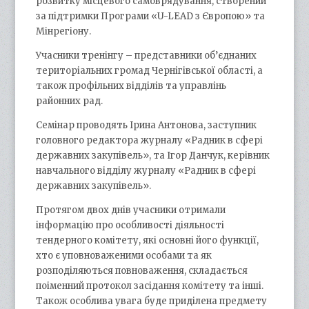
розвитку місцевого самоврядування, створений
за підтримки Програми «U-LEAD з Європою» та
Мінрегіону.
Учасники тренінгу – представники об’єднаних
територіальних громад Чернігівської області, а
також профільних відділів та управлінь
районних рад.
Семінар проводять Ірина Антонова, заступник
головного редактора журналу «Радник в сфері
державних закупівель», та Ігор Данчук, керівник
навчального відділу журналу «Радник в сфері
державних закупівель».
Протягом двох днів учасники отримали
інформацію про особливості діяльності
тендерного комітету, які основні його функції,
хто є уповноваженими особами та як
розподіляються повноваження, складається
поіменний протокол засідання комітету та інші.
Також особлива увага буде приділена предмету