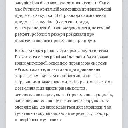
закупівлі, як його визначати, прописувати. Яким
має бути алгоритм дій замовника при визначенні
предмета закупівлі. На прикладах визначення
предметів закупівлі (газ, тепло, вода,
електроенергія, бензин, медикаменти, поточний
ремонт, роботи) тренери розказали про
практичні нюанси проведення процедур.
В ході також тренінгу були розглянуті система
Рrozorrо та електронні майданчики. За словами
Ірини Антонової, основною перевагою системи
«Рrozorrо» є те, що всі дані про проведення
торгів, закупівель та використання коштів
державними замовниками, є відкритими. система
дозволила підвищити рівень коштів,
зекономлених в результаті проведення аукціонів,
забезпечила можливість викриття порушень та
зловживань, до яких вдаються як замовники, так
і учасники закупівель, задля перемоги у тендері
«потрібного» учасника.