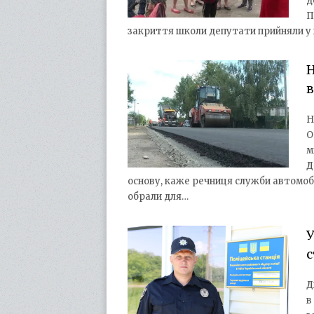
д
П
закриття школи депутати прийняли у к
в
Н
О
м
Д
основу, каже речниця служби автомобіл
обрали для…
У
с
Д
в