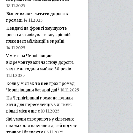
18.11.2025
Бізнес взявся латати дороги в
громаді
14.11.2025
Невдачі на фронті змушують
росію активізувати внутрішній
план дестабілізації в Україні
14.11.2025
У місті на Чернігівщині
відремонтували частину дороги,
яку не лагодили майже 30 років
11.11.2025
Коли у містах та центрах громад
Чернігівщини базарні дні?
10.11.2025
На Чернігівщині громада купили
хати для переселенців з дітьми:
вільні місця ще є
10.11.2025
Які умови створюють у сільських
школах для навчання дітей під час
тривог і блекауту
05.11.2025