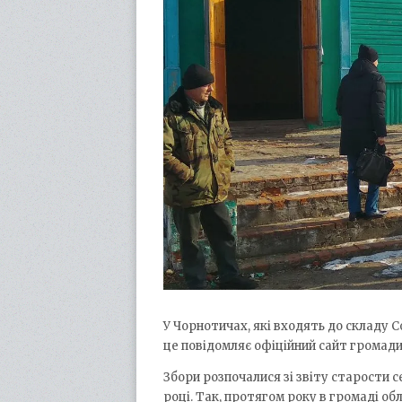
У Чорнотичах, які входять до складу 
це повідомляє офіційний сайт громади
Збори розпочалися зі звіту старости
році. Так, протягом року в громаді о