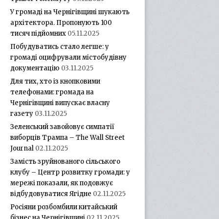
У громаді на Чернігівщині шукають
архітектора. Пропонують 100
тисяч підйомних
05.11.2025
Побудуватись стало легше: у
громаді оцифрували містобудівну
документацію
03.11.2025
Для тих, хто із кнопковими
телефонами: громада на
Чернігівщині випускає власну
газету
03.11.2025
Зеленський завойовує симпатії
виборців Трампа – The Wall Street
Journal
02.11.2025
Замість зруйнованого сільського
клубу – Центр розвитку громади: у
мережі показали, як подовжує
відбудовуватися Ягідне
02.11.2025
Росіяни розбомбили китайський
бізнес на Чернігівщині
02.11.2025