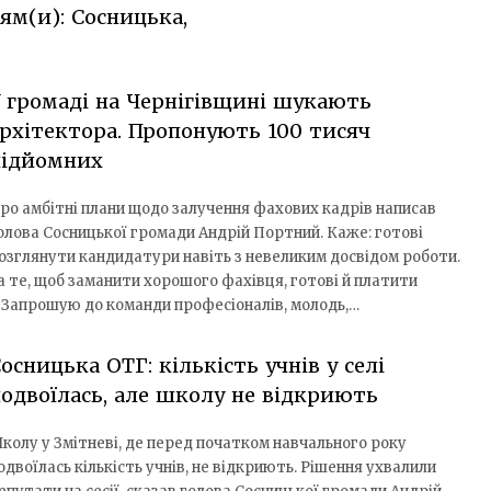
ям(и): Сосницька,
 громаді на Чернігівщині шукають
рхітектора. Пропонують 100 тисяч
підйомних
ро амбітні плани щодо залучення фахових кадрів написав
олова Сосницької громади Андрій Портний. Каже: готові
озглянути кандидатури навіть з невеликим досвідом роботи.
а те, щоб заманити хорошого фахівця, готові й платити
 «Запрошую до команди професіоналів, молодь,…
осницька ОТГ: кількість учнів у селі
одвоїлась, але школу не відкриють
колу у Змітневі, де перед початком навчального року
одвоїлась кількість учнів, не відкриють. Рішення ухвалили