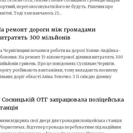
епутати на сесії, сказав голова Сосницької громади Андрій
ортний, переголосовувати його не будуть. Рішення про
вітні. Тоді там навчалось 25…
На ремонт дороги між громадами
итратять 300 мільйонів
а Чернігівщині почалися роботи на дорозі Холми-Авдіївка-
болоння. На ремонт 15-кілометрової ділянки витратять 300
ілйьйонів гривень. Про це повідомляє Суспільне.Чернігів.
орогу розбивають вантажівки, тому вкладають посилену
ьних доріг області Аліна Левочко. З її слів,цю ділянку
 Сосницькій ОТГ запрацювала поліцейська
танція
нями відкрила свої двері для громадян поліцейська станція
 Чорнотичах. Відтепер громада перебуватиме під надійним