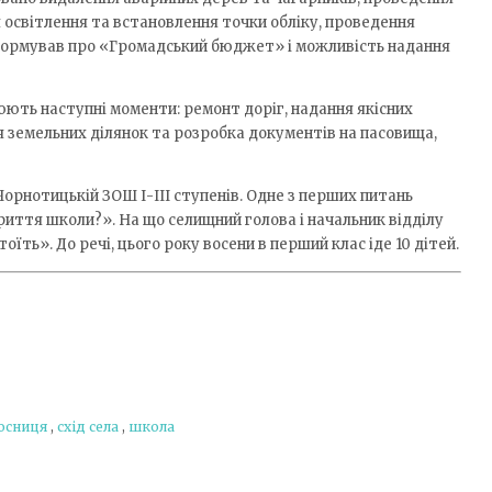
 освітлення та встановлення точки обліку, проведення
формував про «Громадський бюджет» і можливість надання
ють наступні моменти: ремонт доріг, надання якісних
я земельних ділянок та розробка документів на пасовища,
орнотицькій ЗОШ І-ІІІ ступенів. Одне з перших питань
криття школи?». На що селищний голова і начальник відділу
тоїть». До речі, цього року восени в перший клас іде 10 дітей.
осниця
,
схід села
,
школа