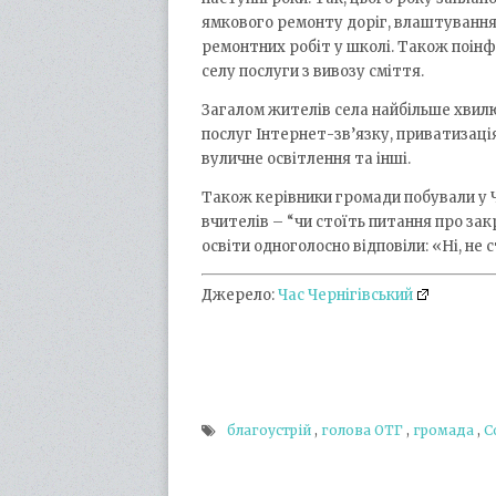
ямкового ремонту доріг, влаштування
ремонтних робіт у школі. Також поін
селу послуги з вивозу сміття.
Загалом жителів села найбільше хвилю
послуг Інтернет-зв’язку, приватизаці
вуличне освітлення та інші.
Також керівники громади побували у Ч
вчителів – “чи стоїть питання про за
освіти одноголосно відповіли: «Ні, не с
Джерело:
Час Чернігівський
благоустрій
,
голова ОТГ
,
громада
,
С