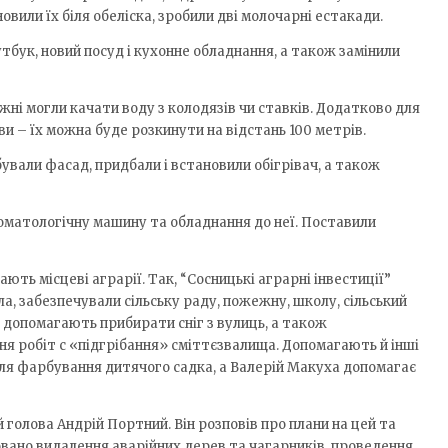
овили їх біля обеліска, зробили дві молочарні естакади.
тбук, новий посуд і кухонне обладнання, а також замінили
ні могли качати воду з колодязів чи ставків. Додатково для
и – їх можна буде розкинути на відстань 100 метрів.
ували фасад, придбали і встановили обігрівач, а також
оматологічну машину та обладнання до неї. Поставили
ють місцеві аграрії. Так, “Сосницькі аграрні інвестиції”
а, забезпечували сільську раду, пожежну, школу, сільський
, допомагають прибирати сніг з вулиць, а також
я робіт с «підгрібання» сміттєзвалища. Допомагають й інші
для фарбування дитячого садка, а Валерій Макуха допомагає
 голова Андрій Портний. Він розповів про плани на цей та
новано видалення аварійних дерев та чагарників, проведення