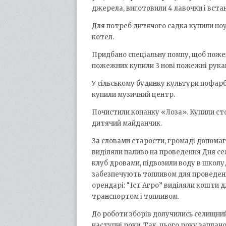
джерела, виготовили 4 лавочки і встан
Для потреб дитячого садка купили ноу
котел.
Придбано спеціальну помпу, щоб пожеж
пожежних купили 3 нові пожежні рукав
У сільському будинку культури пофарб
купили музичний центр.
Почистили копанку «Лоза». Купили ст
дитячий майданчик.
За словами старости, громаді допомага
виділяли паливо на проведення Дня сел
клуб дровами, підвозили воду в школу
забезпечують топливом для проведенн
орендарі: “Іст Агро” виділяли кошти 
транспортом і топливом.
До роботи зборів долучились селищний
наступні роки. Так, цього року запла