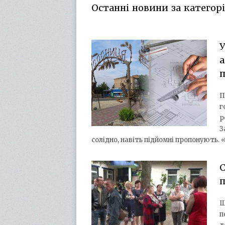
Останні новини за категорі
У
а
П
г
р
З
солідно, навіть підйомні пропонують.
С
п
Ш
п