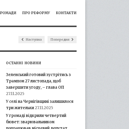
ГРОМАДИ
ПРО РЕФОРМУ
КОНТАКТИ
Наступна
Попередня
ОСТАННІ НОВИНИ
Зеленський готовий зустрітись з
Трампом 27 листопада, щоб
завершити угоду, – глава ОП
27.11.2025
У селі на Чернігівщині залишилося
три жительки
27.11.2025
У громаді відкрили четвертий
бювет: зварювальником
попрацював місцевий депутат