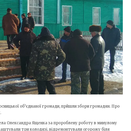
Сосницької об’єднаної громади, прйшли збори громадян. Про
.
 села Олександра Ященка за пророблену роботу в минулому
блаштували три колодязі, відремонтували огорожу біля