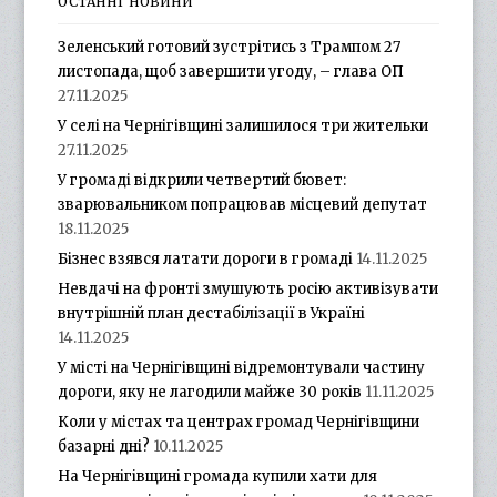
ОСТАННІ НОВИНИ
Зеленський готовий зустрітись з Трампом 27
листопада, щоб завершити угоду, – глава ОП
27.11.2025
У селі на Чернігівщині залишилося три жительки
27.11.2025
У громаді відкрили четвертий бювет:
зварювальником попрацював місцевий депутат
18.11.2025
Бізнес взявся латати дороги в громаді
14.11.2025
Невдачі на фронті змушують росію активізувати
внутрішній план дестабілізації в Україні
14.11.2025
У місті на Чернігівщині відремонтували частину
дороги, яку не лагодили майже 30 років
11.11.2025
Коли у містах та центрах громад Чернігівщини
базарні дні?
10.11.2025
На Чернігівщині громада купили хати для