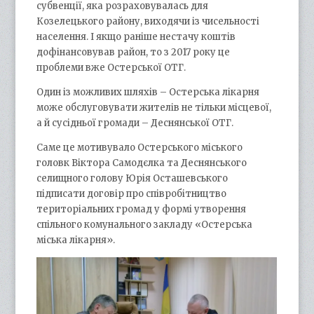
субвенції, яка розраховувалась для
Козелецького району, виходячи із чисельності
населення. І якщо раніше нестачу коштів
дофінансовував район, то з 2017 року це
проблеми вже Остерської ОТГ.
Один із можливих шляхів – Остерська лікарня
може обслуговувати жителів не тільки місцевої,
а й сусідньої громади – Деснянської ОТГ.
Саме це мотивувало Остерського міського
головк Віктора Самодєлка та Деснянського
селищного голову Юрія Осташевського
підписати договір про співробітництво
територіальних громад у формі утворення
спільного комунального закладу «Остерська
міська лікарня».