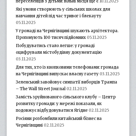
переселенців з дітьми: вільні місця ще є
10.11.2025
Які умови створюють у сільських школах для
навчання дітей під час тривог і блекауту
05.11.2025
У громаді на Чернігівщині шукають архітектора.
Пропонують 100 тисяч підйомних
05.11.2025
Побудуватись стало легше: у громаді
оцифрували містобудівну документацію
03.11.2025
Для тих, хто із кнопковими телефонами: громада
на Чернігівщині випускає власну газету
03.11.2025
Зеленський завойовує симпатії виборців Трампа
– The Wall Street Journal
02.11.2025
Замість зруйнованого сільського клубу – Центр
розвитку громади: у мережі показали, як
подовжує відбудовуватися Ягідне
02.11.2025
Росіяни розбомбили китайський бізнес на
Чернігівщині
02.11.2025