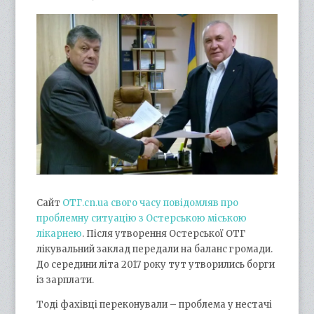
Сайт
ОТГ.cn.ua свого часу повідомляв про
проблемну ситуацію з Остерською міською
лікарнею
. Після утворення Остерської ОТГ
лікувальний заклад передали на баланс громади.
До середини літа 2017 року тут утворились борги
із зарплати.
Тоді фахівці переконували – проблема у нестачі