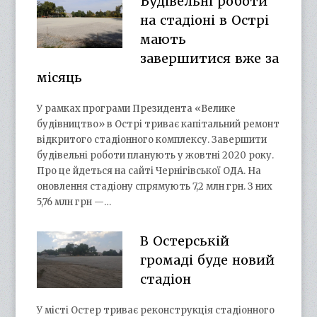
Будівельні роботи
на стадіоні в Острі
мають
завершитися вже за
місяць
У рамках програми Президента «Велике
будівництво» в Острі триває капітальний ремонт
відкритого стадіонного комплексу. Завершити
будівельні роботи планують у жовтні 2020 року.
Про це йдеться на сайті Чернігівської ОДА. На
оновлення стадіону спрямують 7,2 млн грн. З них
5,76 млн грн —…
В Остерській
громаді буде новий
стадіон
У місті Остер триває реконструкція стадіонного