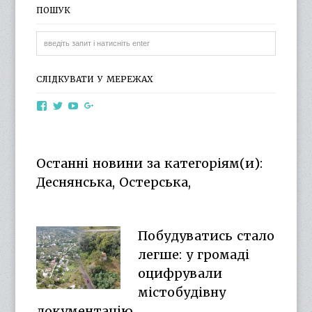
ПОШУК
СЛІДКУВАТИ У МЕРЕЖАХ
View
View
View
View
otg.cn.ua’s
otg_cn_ua’s
UCba73zK-
100218615561229778998’s
profile
profile
rSLD6mYyKjr45Ng’s
profile
on
on
profile
on
Facebook
Twitter
on
Google+
Останні новини за категоріям(и):
YouTube
Деснянська, Остерська,
Побудуватись стало
легше: у громаді
оцифрували
містобудівну
документацію