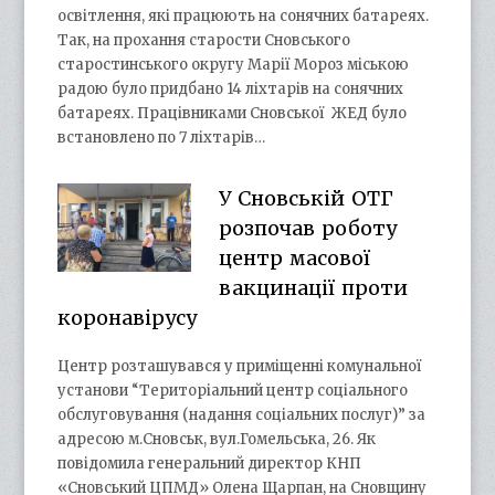
освітлення, які працюють на сонячних батареях.
Так, на прохання старости Сновського
старостинського округу Марії Мороз міською
радою було придбано 14 ліхтарів на сонячних
батареях. Працівниками Сновської ЖЕД було
встановлено по 7 ліхтарів…
У Сновській ОТГ
розпочав роботу
центр масової
вакцинації проти
коронавірусу
Центр розташувався у приміщенні комунальної
установи “Територіальний центр соціального
обслуговування (надання соціальних послуг)” за
адресою м.Сновськ, вул.Гомельська, 26. Як
повідомила генеральний директор КНП
«Сновський ЦПМД» Олена Щарпан, на Сновщину