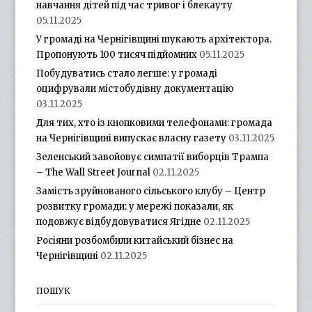
навчання дітей під час тривог і блекауту
05.11.2025
У громаді на Чернігівщині шукають архітектора.
Пропонують 100 тисяч підйомних
05.11.2025
Побудуватись стало легше: у громаді
оцифрували містобудівну документацію
03.11.2025
Для тих, хто із кнопковими телефонами: громада
на Чернігівщині випускає власну газету
03.11.2025
Зеленський завойовує симпатії виборців Трампа
– The Wall Street Journal
02.11.2025
Замість зруйнованого сільського клубу – Центр
розвитку громади: у мережі показали, як
подовжує відбудовуватися Ягідне
02.11.2025
Росіяни розбомбили китайський бізнес на
Чернігівщині
02.11.2025
ПОШУК