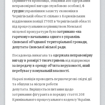
(прийняття пропозиції, обіцянки або одержання
неправомірної вигоди службовою особою),
6
грудня
управлінням захисту економіки в
Чернігівській області спільно з Корюківським
відділенням поліції ГУНП в Чернігівській області
під процесуальним керівництвом Менської
місцевої прокуратури було
затримано «на
гарячому» начальника одного з управлінь
Сновської об’єднаної територіальної громади,
депутата Сновської міської ради.
Посадовець вимагала та
одержала неправомірну
вигоду в розмірі 5 тисяч гривень
від підприємця
за передачу в оренду об’єкта нерухомості, який
перебуває у комунальній власності.
Наразі поліція проводить першочергові слідчі дії
та обшуки за місцем роботи
депутата. Вирішується питання щодо
затримання фігуранта в порядку статті 208
Кримінального процесуального кодексу України.