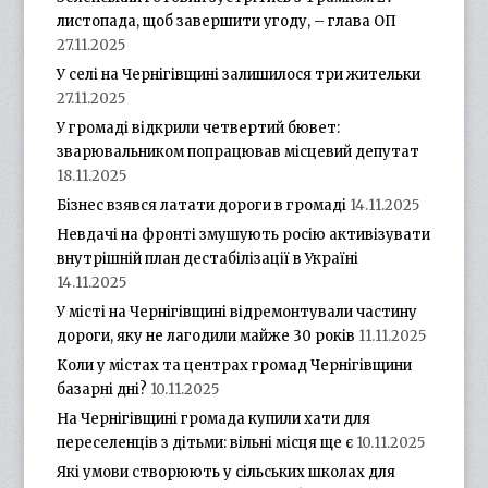
листопада, щоб завершити угоду, – глава ОП
27.11.2025
У селі на Чернігівщині залишилося три жительки
27.11.2025
У громаді відкрили четвертий бювет:
зварювальником попрацював місцевий депутат
18.11.2025
Бізнес взявся латати дороги в громаді
14.11.2025
Невдачі на фронті змушують росію активізувати
внутрішній план дестабілізації в Україні
14.11.2025
У місті на Чернігівщині відремонтували частину
дороги, яку не лагодили майже 30 років
11.11.2025
Коли у містах та центрах громад Чернігівщини
базарні дні?
10.11.2025
На Чернігівщині громада купили хати для
переселенців з дітьми: вільні місця ще є
10.11.2025
Які умови створюють у сільських школах для