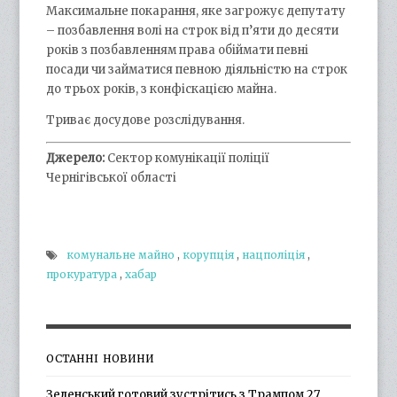
Максимальне покарання, яке загрожує депутату
– позбавлення волі на строк від п’яти до десяти
років з позбавленням права обіймати певні
посади чи займатися певною діяльністю на строк
до трьох років, з конфіскацією майна.
Триває досудове розслідування.
Джерело:
Сектор комунікації поліції
Чернігівської області
комунальне майно
,
корупція
,
нацполіція
,
прокуратура
,
хабар
ОСТАННІ НОВИНИ
Зеленський готовий зустрітись з Трампом 27