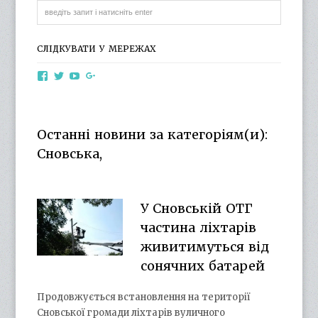
СЛІДКУВАТИ У МЕРЕЖАХ
View
View
View
View
otg.cn.ua’s
otg_cn_ua’s
UCba73zK-
100218615561229778998’s
profile
profile
rSLD6mYyKjr45Ng’s
profile
on
on
profile
on
Facebook
Twitter
on
Google+
Останні новини за категоріям(и):
YouTube
Сновська,
У Сновській ОТГ
частина ліхтарів
живитимуться від
сонячних батарей
Продовжується встановлення на території
Сновської громади ліхтарів вуличного