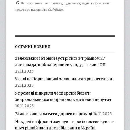
Якщо ви знайшли помилку, будь ласка, виділіть фрагмент
тексту та натисніть
Ctrl+Enter
.
ОСТАННІ НОВИНИ
Зеленський готовий зустрітись з Трампом 27
листопада, щоб завершити угоду, – глава ОП
27.11.2025
У селі на Чернігівщині залишилося три жительки
27.11.2025
У громаді відкрили четвертий бювет:
зварювальником попрацював місцевий депутат
18.11.2025
Бізнес взявся латати дороги в громаді
14.11.2025
Невдачі на фронті змушують росію активізувати
внутрішній план дестабілізації в Україні