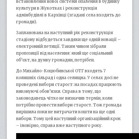
встановлення нової системи опалення в будинку
культури в Жукотках і реконструкція
адмінбудівлі в Кархівці (згадані села входять до
громади).
Запланована на наступний рік реконструкція
стадіону відбудеться завдяки ще одній новації –
електронній петиції. Таким чином зібрали
пропозиції від населення: який ще соціальний
об’єкт, на думку громадян, потрібен.
До Михайло-Коцюбинської ОТГ входять 7
колишніх сільрад і одна селищна. У селах досі не
проведені вибори старост: на посадах працюють
виконуючі обов’язки. Справа в тому, що
законодавець чітко не визначив термін, коли
потрібно провести вибори старост. Тож громада
вирішила поки не витрачати кошти на ще одні
вибори. Тому цей наступний організаційний крок
– імовірно, справа вже наступного року.