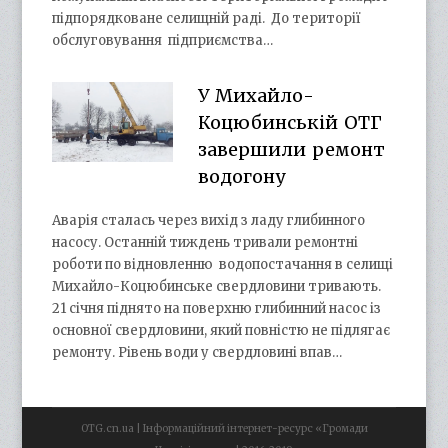
підпорядковане селищній раді. До території
обслуговування підприємства…
У Михайло-
Коцюбинській ОТГ
завершили ремонт
водогону
Аварія сталась через вихід з ладу глибинного
насосу. Останній тиждень тривали ремонтні
роботи по відновленню водопостачання в селищі
Михайло-Коцюбинське свердловини тривають.
21 січня піднято на поверхню глибинний насос із
основної свердловини, який повністю не підлягає
ремонту. Рівень води у свердловині впав…
OTG.cn.ua | Інформаційний інтернет-ресурс «Громади