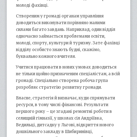
молоді фахівці.
Створеним у громаді органам управління
доводиться виконувати порівняно малими
силами багато завдань. Наприклад, один відділ
одночасно займається проблемами освіти,
молоді, спорту, культури й туризму. Зате фахівці
відділу особисто знають будні, скажімо,
буквально кожного вчителя.
Учитися працювати в нових умовах доводиться
не тільки щойно призначеним спеціалістам, а всій
громаді. Спеціально створена робоча група
розробляє стратегію розвитку громади.
Власне, стратегія й визначає, куди спрямувати
ресурси, в тому числі фінансові. Результати
першого року – це згадані ремонтні роботи в
селищній гімназії, у школах сіл Андріївка,
Ведильці, дитсадку у Льгові, відкриття нового
дошкільного закладу в Шибиринівці,