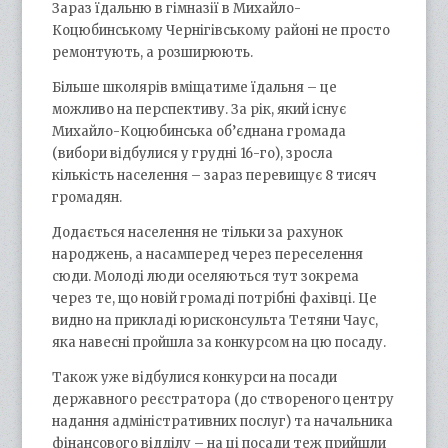
Зараз їдальню в гімназії в Михайло-
Коцюбинському Чернігівському районі не просто
ремонтують, а розширюють.
Більше школярів вміщатиме їдальня – це
можливо на перспективу. За рік, який існує
Михайло-Коцюбинська об’єднана громада
(вибори відбулися у грудні 16-го), зросла
кількість населення – зараз перевищує 8 тисяч
громадян.
Додається населення не тільки за рахунок
народжень, а насамперед через переселення
сюди. Молоді люди оселяються тут зокрема
через те, що новій громаді потрібні фахівці. Це
видно на прикладі юрисконсульта Тетяни Чаус,
яка навесні пройшла за конкурсом на цю посаду.
Також уже відбулися конкурси на посади
державного реєстратора (до створеного центру
надання адміністративних послуг) та начальника
фінансового відділу – на ці посади теж прийшли