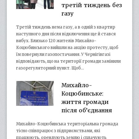
третій тиждень без
газу
Третій тиждень нема газу, а в одній з квартир
наступного дня після відключення ще й стався
вибух. Близько 120 жителів Михайло-
Коцюбинського вийшли на акцію протесту, щоб
їм повернули газопостачання. У Чернігівгазі
відповідають, що на території громади замінили
газорегуляторний пункт. Щоб…
Михайло-
Коцюбинське:
життя громади
після об’єднання
Михайло-Коцюбинська територіальна громада
тісно співпрацює з підприємствами, які
працюють, орендують землю і сплачують