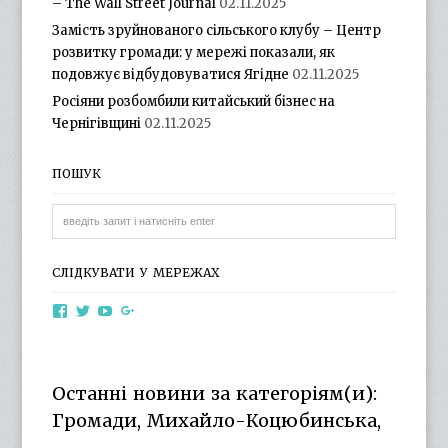
– The Wall Street Journal
02.11.2025
Замість зруйнованого сільського клубу – Центр
розвитку громади: у мережі показали, як
подовжує відбудовуватися Ягідне
02.11.2025
Росіяни розбомбили китайський бізнес на
Чернігівщині
02.11.2025
ПОШУК
СЛІДКУВАТИ У МЕРЕЖАХ
View
View
View
View
otg.cn.ua’s
otg_cn_ua’s
UCba73zK-
100218615561229778998’s
profile
profile
rSLD6mYyKjr45Ng’s
profile
on
on
profile
on
Facebook
Twitter
on
Google+
Останні новини за категоріям(и):
YouTube
Громади, Михайло-Коцюбинська,