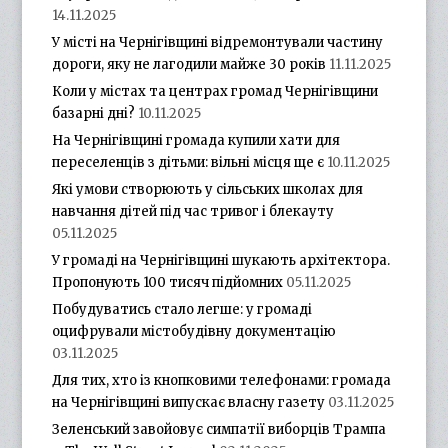
14.11.2025
У місті на Чернігівщині відремонтували частину
дороги, яку не лагодили майже 30 років
11.11.2025
Коли у містах та центрах громад Чернігівщини
базарні дні?
10.11.2025
На Чернігівщині громада купили хати для
переселенців з дітьми: вільні місця ще є
10.11.2025
Які умови створюють у сільських школах для
навчання дітей під час тривог і блекауту
05.11.2025
У громаді на Чернігівщині шукають архітектора.
Пропонують 100 тисяч підйомних
05.11.2025
Побудуватись стало легше: у громаді
оцифрували містобудівну документацію
03.11.2025
Для тих, хто із кнопковими телефонами: громада
на Чернігівщині випускає власну газету
03.11.2025
Зеленський завойовує симпатії виборців Трампа