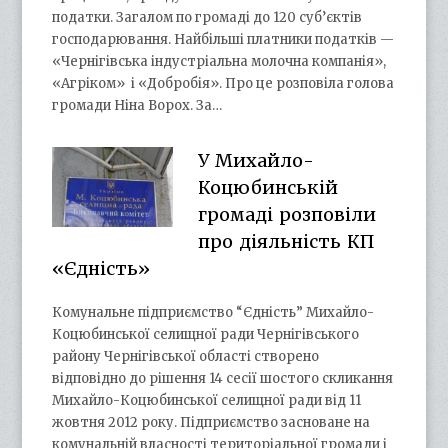
податки. Загалом по громаді до 120 суб’єктів
господарювання. Найбільші платники податків —
«Чернігівська індустріальна молочна компанія»,
«Агріком» і «Добробія». Про це розповіла голова
громади Ніна Ворох. За…
У Михайло-
Коцюбинській
громаді розповіли
про діяльність КП
«Єдність»
Комунальне підприємство “Єдність” Михайло-
Коцюбинської селищної ради Чернігівського
району Чернігівської області створено
відповідно до рішення 14 сесії шостого скликання
Михайло-Коцюбинської селищної ради від 11
жовтня 2012 року. Підприємство засноване на
комунальній власності територіальної громади і