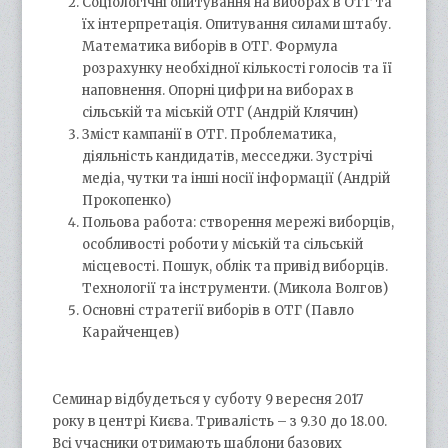
Соціологічні опитування на виборах в ОТГ та
їх інтерпретація. Опитування силами штабу.
Математика виборів в ОТГ. Формула
розрахунку необхідної кількості голосів та її
наповнення. Опорні цифри на виборах в
сільській та міській ОТГ (Андрій Клячин)
Зміст кампанії в ОТГ. Проблематика,
діяльність кандидатів, месседжи. Зустрічі
медіа, чутки та інші носії інформації (Андрій
Прокопенко)
Польова работа: створення мережі виборців,
особливості роботи у міській та сільській
місцевості. Пошук, облік та привід виборців.
Технології та інструменти. (Микола Волгов)
Основні стратегії виборів в ОТГ (Павло
Карайченцев)
Семинар відбудеться у суботу 9 вересня 2017
року в центрі Києва. Тривалість – з 9.30 до 18.00.
Всі учасники отримають шаблони базових