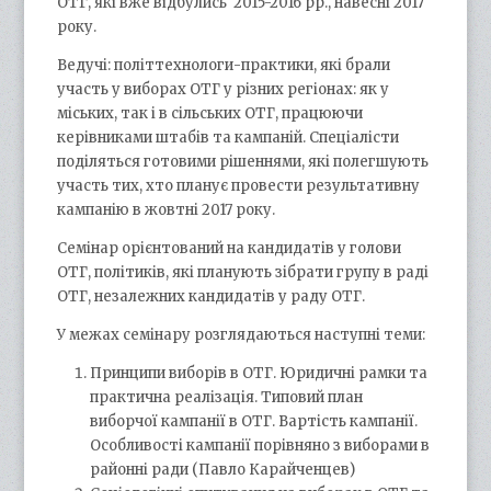
ОТГ, які вже відбулись 2015-2016 рр., навесні 2017
року.
Ведучі: політтехнологи-практики, які брали
участь у виборах ОТГ у різних регіонах: як у
міських, так і в сільських ОТГ, працюючи
керівниками штабів та кампаній. Спеціалісти
поділяться готовими рішеннями, які полегшують
участь тих, хто планує провести результативну
кампанію в жовтні 2017 року.
Семінар орієнтований на кандидатів у голови
ОТГ, політиків, які планують зібрати групу в раді
ОТГ, незалежних кандидатів у раду ОТГ.
У межах семінару розглядаються наступні теми:
Принципи виборів в ОТГ. Юридичні рамки та
практична реалізація. Типовий план
виборчої кампанії в ОТГ. Вартість кампанії.
Особливості кампанії порівняно з виборами в
районні ради (Павло Карайченцев)