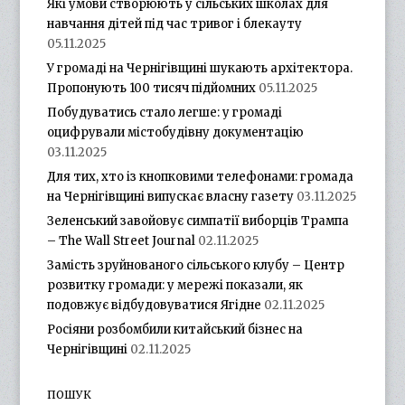
Які умови створюють у сільських школах для
навчання дітей під час тривог і блекауту
05.11.2025
У громаді на Чернігівщині шукають архітектора.
Пропонують 100 тисяч підйомних
05.11.2025
Побудуватись стало легше: у громаді
оцифрували містобудівну документацію
03.11.2025
Для тих, хто із кнопковими телефонами: громада
на Чернігівщині випускає власну газету
03.11.2025
Зеленський завойовує симпатії виборців Трампа
– The Wall Street Journal
02.11.2025
Замість зруйнованого сільського клубу – Центр
розвитку громади: у мережі показали, як
подовжує відбудовуватися Ягідне
02.11.2025
Росіяни розбомбили китайський бізнес на
Чернігівщині
02.11.2025
ПОШУК