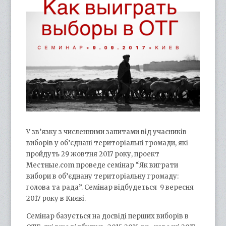
У зв’язку з численними запитами від учасників
виборів у об’єднані територіальні громади, які
пройдуть 29 жовтня 2017 року, проект
Местные.сom проведе семінар “Як виграти
вибори в об’єднану територіальну громаду:
голова та рада”. Семінар відбудеться 9 вересня
2017 року в Києві.
Семінар базується на досвіді перших виборів в