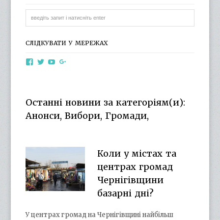
СЛІДКУВАТИ У МЕРЕЖАХ
View
View
View
View
otg.cn.ua’s
otg_cn_ua’s
UCba73zK-
100218615561229778998’s
profile
profile
rSLD6mYyKjr45Ng’s
profile
on
on
profile
on
Facebook
Twitter
on
Google+
Останні новини за категоріям(и):
YouTube
Анонси, Вибори, Громади,
Коли у містах та
центрах громад
Чернігівщини
базарні дні?
У центрах громад на Чернігівщині найбільш