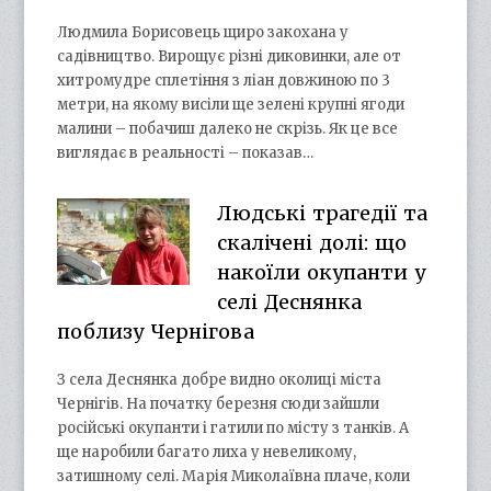
Людмила Борисовець щиро закохана у
садівництво. Вирощує різні диковинки, але от
хитромудре сплетіння з ліан довжиною по 3
метри, на якому висіли ще зелені крупні ягоди
малини – побачиш далеко не скрізь. Як це все
виглядає в реальності – показав…
Людські трагедії та
скалічені долі: що
накоїли окупанти у
селі Деснянка
поблизу Чернігова
З села Деснянка добре видно околиці міста
Чернігів. На початку березня сюди зайшли
російські окупанти і гатили по місту з танків. А
ще наробили багато лиха у невеликому,
затишному селі. Марія Миколаївна плаче, коли