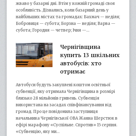
жваво у базарні дні. Втім у кожній громаді своя
особливість. Дізнались, коли базарний день у
найбільших містах та громадах: Бахмач — неділя;
Бобровиця — субота; Борзна — неділя; Варва —
субота; Городня — четвер; Ічня —…
Чернігівщина
купить 13 шкільних
автобусів: хто
отримає
Автобуси будуть закуплені коштом освітньої
субвенції, яку отримала Чернігівщина в розмірі
близько 28 мільйонів гривень. Субвенція
використана на засадах співфінансування від
громад. Про це повідомила заступниця
начальника Чернігівської ОВА Жанна Шерстюк в
ефірі марафону «Суспільне. Спротив» 15 серпня.
«Субвенцію, яку ми…