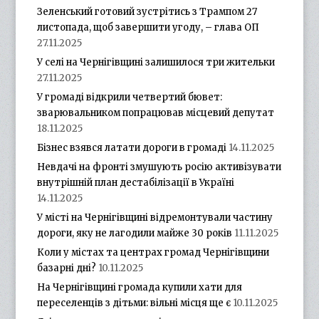
Зеленський готовий зустрітись з Трампом 27
листопада, щоб завершити угоду, – глава ОП
27.11.2025
У селі на Чернігівщині залишилося три жительки
27.11.2025
У громаді відкрили четвертий бювет:
зварювальником попрацював місцевий депутат
18.11.2025
Бізнес взявся латати дороги в громаді
14.11.2025
Невдачі на фронті змушують росію активізувати
внутрішній план дестабілізації в Україні
14.11.2025
У місті на Чернігівщині відремонтували частину
дороги, яку не лагодили майже 30 років
11.11.2025
Коли у містах та центрах громад Чернігівщини
базарні дні?
10.11.2025
На Чернігівщині громада купили хати для
переселенців з дітьми: вільні місця ще є
10.11.2025