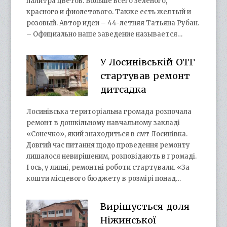
палитра цветов. Больше всего зеленого,
красного и фиолетового. Также есть желтый и
розовый. Автор идеи – 44-летняя Татьяна Рубан.
– Официально наше заведение называется…
У Лосинівській ОТГ
стартував ремонт
дитсадка
Лосинівська територіальна громада розпочала
ремонт в дошкільному навчальному закладі
«Сонечко», який знаходиться в смт Лосинівка.
Довгий час питання щодо проведення ремонту
лишалося невирішеним, розповідають в громаді.
І ось, у липні, ремонтні роботи стартували. «За
кошти місцевого бюджету в розмірі понад…
Вирішується доля
Ніжинської