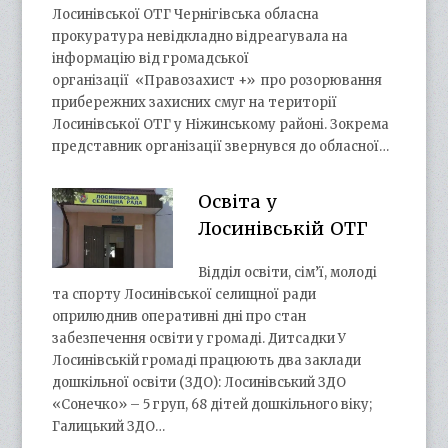
Лосинівської ОТГ Чернігівська обласна
прокуратура невідкладно відреагувала на
інформацію від громадської
організації «Правозахист +» про розорювання
прибережних захисних смуг на території
Лосинівської ОТГ у Ніжинському районі. Зокрема
представник організації звернувся до обласної…
Освіта у
Лосинівській ОТГ
Відділ освіти, сім’ї, молоді
та спорту Лосинівської селищної ради
оприлюднив оперативні дні про стан
забезпечення освіти у громаді. Дитсадки У
Лосинівській громаді працюють два заклади
дошкільної освіти (ЗДО): Лосинівський ЗДО
«Сонечко» – 5 груп, 68 дітей дошкільного віку;
Галицький ЗДО…