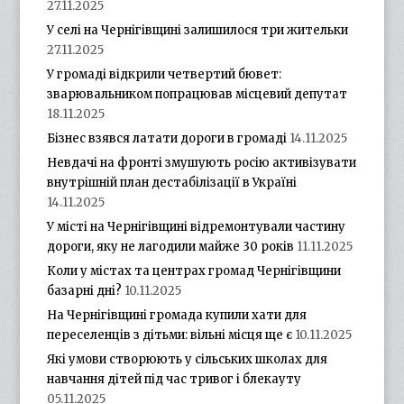
27.11.2025
У селі на Чернігівщині залишилося три жительки
27.11.2025
У громаді відкрили четвертий бювет:
зварювальником попрацював місцевий депутат
18.11.2025
Бізнес взявся латати дороги в громаді
14.11.2025
Невдачі на фронті змушують росію активізувати
внутрішній план дестабілізації в Україні
14.11.2025
У місті на Чернігівщині відремонтували частину
дороги, яку не лагодили майже 30 років
11.11.2025
Коли у містах та центрах громад Чернігівщини
базарні дні?
10.11.2025
На Чернігівщині громада купили хати для
переселенців з дітьми: вільні місця ще є
10.11.2025
Які умови створюють у сільських школах для
навчання дітей під час тривог і блекауту
05.11.2025