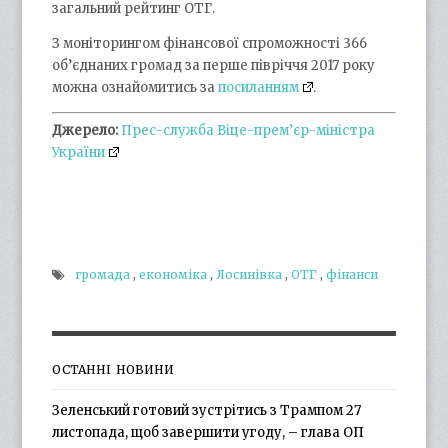
загальний рейтинг ОТГ.
З моніторингом фінансової спроможності 366
об’єднаних громад за перше півріччя 2017 року
можна ознайомитись за
посиланням
.
Джерело:
Прес-служба Віце-прем’єр-міністра
України
громада
,
економіка
,
Лосинівка
,
ОТГ
,
фінанси
ОСТАННІ НОВИНИ
Зеленський готовий зустрітись з Трампом 27
листопада, щоб завершити угоду, – глава ОП