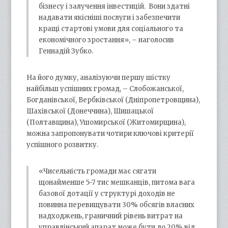
бізнесу і залучення інвестицій. Вони здатні
надавати якісніші послуги і забезпечити
кращі стартові умови для соціального та
економічного зростання», – наголосив
Геннадій Зубко.
На його думку, аналізуючи першу шістку
найбільш успішних громад, – Слобожанської,
Богданівської, Вербківської (Дніпропетровщина),
Шахівської (Донеччина), Шишацької
(Полтавщина), Ушомирської (Житомирщина),
можна запропонувати чотири ключові критерії
успішного розвитку.
«Чисельність громади має сягати
щонайменше 5-7 тис мешканців, питома вага
базової дотації у структурі доходів не
повинна перевищувати 30% обсягів власних
надходжень, граничний рівень витрат на
управлінський апарат може бути до 20% від