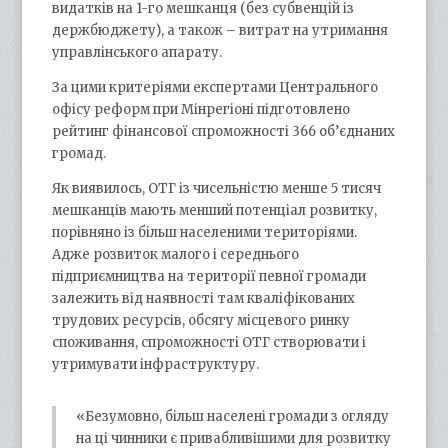
видатків на 1-го мешканця (без субвенцій із
держбюджету), а також – витрат на утримання
управлінського апарату.
За цими критеріями експертами Центрального
офісу реформ при Мінрегіоні підготовлено
рейтинг фінансової спроможності 366 об’єднаних
громад.
Як виявилось, ОТГ із чисельністю менше 5 тисяч
мешканців мають менший потенціал розвитку,
порівняно із більш населеними територіями.
Адже розвиток малого і середнього
підприємництва на території певної громади
залежить від наявності там кваліфікованих
трудових ресурсів, обсягу місцевого ринку
споживання, спроможності ОТГ створювати і
утримувати інфраструктуру.
«Безумовно, більш населені громади з огляду
на ці чинники є привабливішими для розвитку