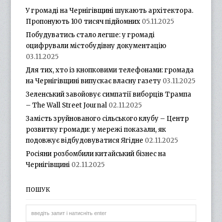
У громаді на Чернігівщині шукають архітектора.
Пропонують 100 тисяч підйомних
05.11.2025
Побудуватись стало легше: у громаді
оцифрували містобудівну документацію
03.11.2025
Для тих, хто із кнопковими телефонами: громада
на Чернігівщині випускає власну газету
03.11.2025
Зеленський завойовує симпатії виборців Трампа
– The Wall Street Journal
02.11.2025
Замість зруйнованого сільського клубу – Центр
розвитку громади: у мережі показали, як
подовжує відбудовуватися Ягідне
02.11.2025
Росіяни розбомбили китайський бізнес на
Чернігівщині
02.11.2025
ПОШУК