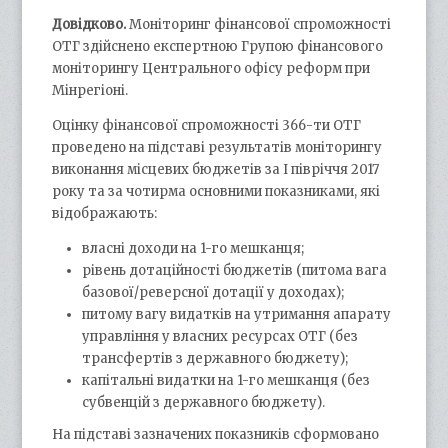
Довідково.
Моніторинг фінансової спроможності
ОТГ здійснено експертною Групою фінансового
моніторингу Центрального офісу реформ при
Мінрегіоні.
Оцінку фінансової спроможності 366-ти ОТГ
проведено на підставі результатів моніторингу
виконання місцевих бюджетів за І півріччя 2017
року та за чотирма основними показниками, які
відображають:
власні доходи на 1-го мешканця;
рівень дотаційності бюджетів (питома вага
базової/реверсної дотації у доходах);
питому вагу видатків на утримання апарату
управління у власних ресурсах ОТГ (без
трансфертів з державного бюджету);
капітальні видатки на 1-го мешканця (без
субвенцій з державного бюджету).
На підставі зазначених показників сформовано