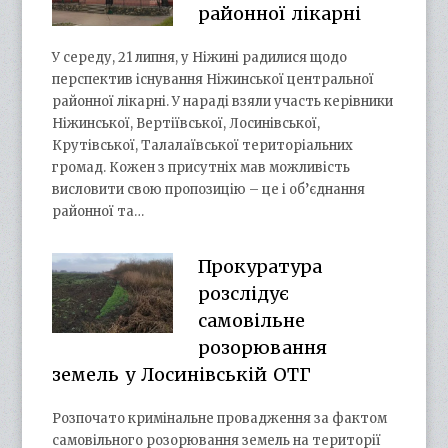
районної лікарні
У середу, 21 липня, у Ніжині радилися щодо
перспектив існування Ніжинської центральної
районної лікарні. У нараді взяли участь керівники
Ніжинської, Вертіївської, Лосинівської,
Крутівської, Талалаївської територіальних
громад. Кожен з присутніх мав можливість
висловити свою пропозицію – це і об’єднання
районної та…
Прокуратура
розслідує
самовільне
розорювання
земель у Лосинівській ОТГ
Розпочато кримінальне провадження за фактом
самовільного розорювання земель на території