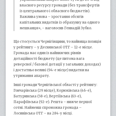
власного ресурсу громади (без трансфертів
із центрального і обласного бюджетів).
Важлива умова – зростання обсягів
капітальних видатків із обрахунку на одного
мешканця», – наголосив Геннадій Зубко.
Що стосується Чернігівщини, то найвища позиція
у рейтингу – у Деснянської ОТГ – 12-е місце.
Громада має один із найнижчих рівнів
дотаційності бюджету (це питома вага
реверсної / базової дотації у загальних доходах)
і достатньо великі (94-е місце) видатки на
утримання апарату.
Інші громади Чернігівської області у рейтингу:
Гончарівська (29 місце), Корюківська (46-е),
Батуринська (58-е), Вертіївська (63-е),
Парафіївська (92-е). Решта – нижче першої
сотні. Найменш спроможна громада –
Лосинівська ОТГ – на 284-у місці.