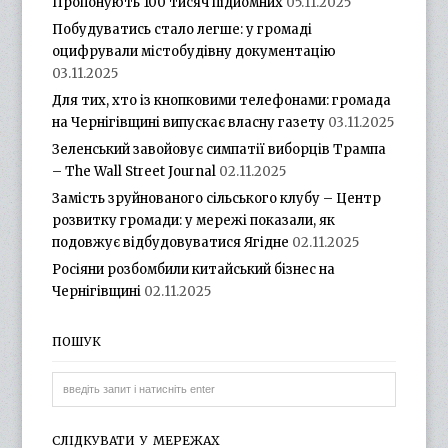
Пропонують 100 тисяч підйомних
05.11.2025
Побудуватись стало легше: у громаді
оцифрували містобудівну документацію
03.11.2025
Для тих, хто із кнопковими телефонами: громада
на Чернігівщині випускає власну газету
03.11.2025
Зеленський завойовує симпатії виборців Трампа
– The Wall Street Journal
02.11.2025
Замість зруйнованого сільського клубу – Центр
розвитку громади: у мережі показали, як
подовжує відбудовуватися Ягідне
02.11.2025
Росіяни розбомбили китайський бізнес на
Чернігівщині
02.11.2025
ПОШУК
СЛІДКУВАТИ У МЕРЕЖАХ