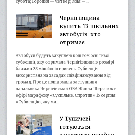
субота; Городня — четвер; Ічня —…
Чернігівщина
купить 13 шкільних
автобусів: хто
отримає
Автобуси будуть закуплені коштом освітньої
субвенції, яку отримала Чернігівщина в розмірі
близько 28 мільйонів гривень. Субвенція
використана на засадах співфінансування від
громад. Про це повідомила заступниця
начальника Чернігівської ОВА Жанна Шерстюк в
ефірі марафону «Суспільне. Спротив» 15 серпня.
«Субвенцію, яку ми…
У Тупичеві
готуються
запустити швейне