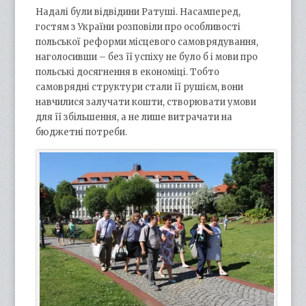
Надалі були відвідини Ратуші. Насамперед,
гостям з України розповіли про особливості
польської реформи місцевого самоврядування,
наголосивши – без її успіху не було б і мови про
польські досягнення в економіці. Тобто
самоврядні структури стали її рушієм, вони
навчилися залучати кошти, створювати умови
для її збільшення, а не лише витрачати на
бюджетні потреби.