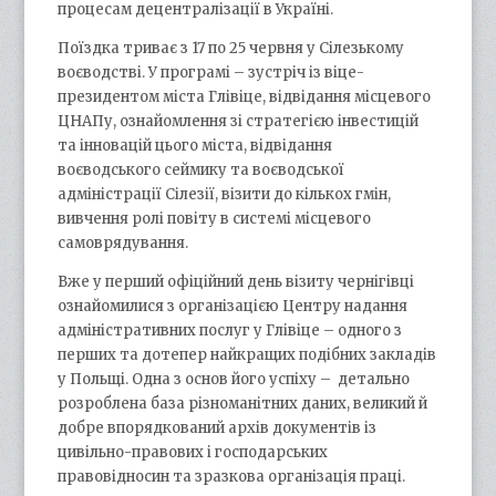
процесам децентралізації в Україні.
Поїздка триває з 17 по 25 червня у Сілезькому
воєводстві. У програмі – зустріч із віце-
президентом міста Глівіце, відвідання місцевого
ЦНАПу, ознайомлення зі стратегією інвестицій
та інновацій цього міста, відвідання
воєводського сеймику та воєводської
адміністрації Сілезії, візити до кількох гмін,
вивчення ролі повіту в системі місцевого
самоврядування.
Вже у перший офіційний день візиту чернігівці
ознайомилися з організацією Центру надання
адміністративних послуг у Глівіце – одного з
перших та дотепер найкращих подібних закладів
у Польщі. Одна з основ його успіху – детально
розроблена база різноманітних даних, великий й
добре впорядкований архів документів із
цивільно-правових і господарських
правовідносин та зразкова організація праці.