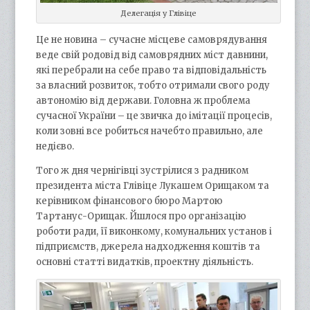
Делегація у Глівіце
Це не новина – сучасне місцеве самоврядування
веде свій родовід від самоврядних міст давнини,
які перебрали на себе право та відповідальність
за власний розвиток, тобто отримали свого роду
автономію від держави. Головна ж проблема
сучасної України – це звичка до імітації процесів,
коли зовні все робиться начебто правильно, але
недієво.
Того ж дня чернігівці зустрілися з радником
президента міста Глівіце Лукашем Орищаком та
керівником фінансового бюро Мартою
Тартанус-Орищак. Йшлося про організацію
роботи ради, її виконкому, комунальних установ і
підприємств, джерела надходження коштів та
основні статті видатків, проектну діяльність.