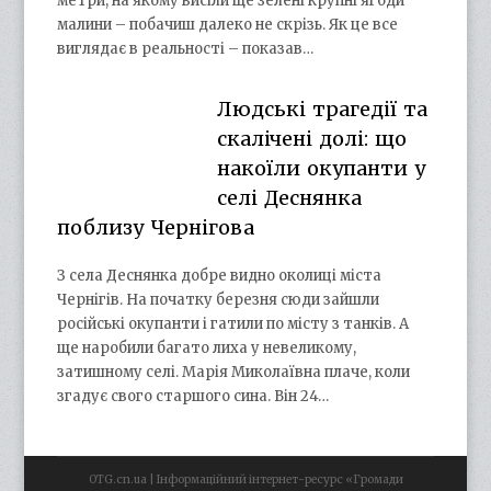
метри, на якому висіли ще зелені крупні ягоди
малини – побачиш далеко не скрізь. Як це все
виглядає в реальності – показав…
Людські трагедії та
скалічені долі: що
накоїли окупанти у
селі Деснянка
поблизу Чернігова
З села Деснянка добре видно околиці міста
Чернігів. На початку березня сюди зайшли
російські окупанти і гатили по місту з танків. А
ще наробили багато лиха у невеликому,
затишному селі. Марія Миколаївна плаче, коли
згадує свого старшого сина. Він 24…
OTG.cn.ua | Інформаційний інтернет-ресурс «Громади