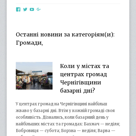
View
View
View
View
otg.cn.ua’s
otg_cn_ua’s
UCba73zK-
100218615561229778998’s
profile
profile
rSLD6mYyKjr45Ng’s
profile
on
on
profile
on
Facebook
Twitter
on
Google+
Останні новини за категоріям(и):
YouTube
Громади,
Коли у містах та
центрах громад
Чернігівщини
базарні дні?
У центрах громад на Чернігівщині найбільш
жваво у базарні дні. Втім у кожній громаді своя
особливість. Дізнались, коли базарний день у
найбільших містах та громадах: Бахмач — неділя;
Бобровиця — субота; Борзна — неділя; Варва —