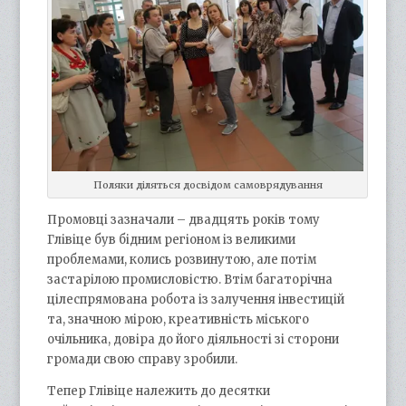
Поляки діляться досвідом самоврядування
Промовці зазначали – двадцять років тому
Глівіце був бідним регіоном із великими
проблемами, колись розвинутою, але потім
застарілою промисловістю. Втім багаторічна
цілеспрямована робота із залучення інвестицій
та, значною мірою, креативність міського
очільника, довіра до його діяльності зі сторони
громади свою справу зробили.
Тепер Глівіце належить до десятки