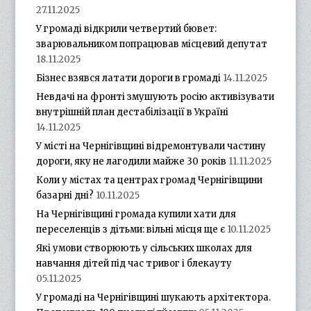
27.11.2025
У громаді відкрили четвертий бювет:
зварювальником попрацював місцевий депутат
18.11.2025
Бізнес взявся латати дороги в громаді
14.11.2025
Невдачі на фронті змушують росію активізувати
внутрішній план дестабілізації в Україні
14.11.2025
У місті на Чернігівщині відремонтували частину
дороги, яку не лагодили майже 30 років
11.11.2025
Коли у містах та центрах громад Чернігівщини
базарні дні?
10.11.2025
На Чернігівщині громада купили хати для
переселенців з дітьми: вільні місця ще є
10.11.2025
Які умови створюють у сільських школах для
навчання дітей під час тривог і блекауту
05.11.2025
У громаді на Чернігівщині шукають архітектора.