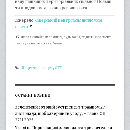
найуспішніших територіальних спільнот Польщі
та продовжує активно розвиватися.
Джерело:
Сіверський центр післядипломної
освіти
Якщо ви знайшли помилку, будь ласка, виділіть фрагмент
тексту та натисніть
Ctrl+Enter
.
Децентралізація
,
ОТГ
ОСТАННІ НОВИНИ
Зеленський готовий зустрітись з Трампом 27
листопада, щоб завершити угоду, – глава ОП
27.11.2025
У селі на Чернігівщині залишилося три жительки