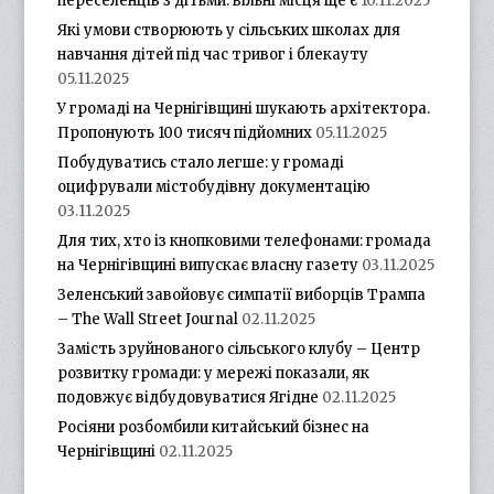
переселенців з дітьми: вільні місця ще є
10.11.2025
Які умови створюють у сільських школах для
навчання дітей під час тривог і блекауту
05.11.2025
У громаді на Чернігівщині шукають архітектора.
Пропонують 100 тисяч підйомних
05.11.2025
Побудуватись стало легше: у громаді
оцифрували містобудівну документацію
03.11.2025
Для тих, хто із кнопковими телефонами: громада
на Чернігівщині випускає власну газету
03.11.2025
Зеленський завойовує симпатії виборців Трампа
– The Wall Street Journal
02.11.2025
Замість зруйнованого сільського клубу – Центр
розвитку громади: у мережі показали, як
подовжує відбудовуватися Ягідне
02.11.2025
Росіяни розбомбили китайський бізнес на
Чернігівщині
02.11.2025