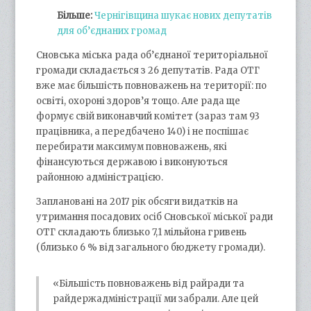
Більше:
Чернігівщина шукає нових депутатів
для об’єднаних громад
Сновська міська рада об’єднаної територіальної
громади складається з 26 депутатів. Рада ОТГ
вже має більшість повноважень на території: по
освіті, охороні здоров’я тощо. Але рада ще
формує свій виконавчий комітет (зараз там 93
працівника, а передбачено 140) і не поспішає
перебирати максимум повноважень, які
фінансуються державою і виконуються
районною адміністрацією.
Заплановані на 2017 рік обсяги видатків на
утримання посадових осіб Сновської міської ради
ОТГ складають близько 7,1 мільйона гривень
(близько 6 % від загального бюджету громади).
«Більшість повноважень від райради та
райдержадміністрації ми забрали. Але цей