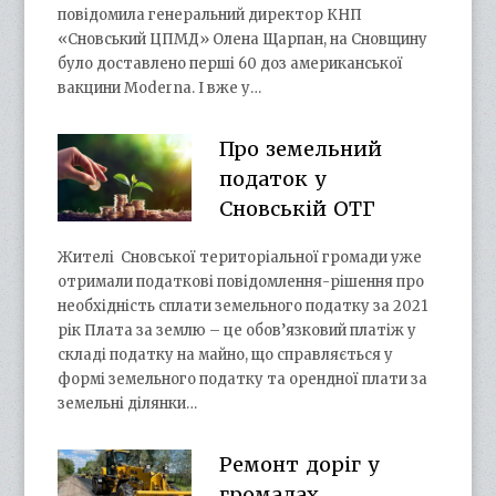
повідомила генеральний директор КНП
«Сновський ЦПМД» Олена Щарпан, на Сновщину
було доставлено перші 60 доз американської
вакцини Moderna. І вже у…
Про земельний
податок у
Сновській ОТГ
Жителі Сновської територіальної громади уже
отримали податкові повідомлення-рішення про
необхідність сплати земельного податку за 2021
рік Плата за землю – це обов’язковий платіж у
складі податку на майно, що справляється у
формі земельного податку та орендної плати за
земельні ділянки…
Ремонт доріг у
громадах