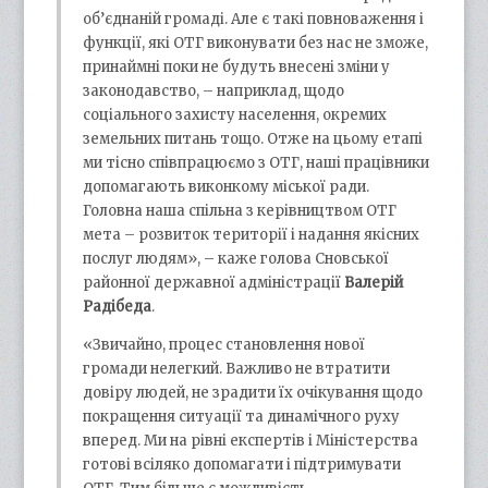
об’єднаній громаді. Але є такі повноваження і
функції, які ОТГ виконувати без нас не зможе,
принаймні поки не будуть внесені зміни у
законодавство, – наприклад, щодо
соціального захисту населення, окремих
земельних питань тощо. Отже на цьому етапі
ми тісно співпрацюємо з ОТГ, наші працівники
допомагають виконкому міської ради.
Головна наша спільна з керівництвом ОТГ
мета – розвиток території і надання якісних
послуг людям», – каже голова Сновської
районної державної адміністрації
Валерій
Радібеда
.
«Звичайно, процес становлення нової
громади нелегкий. Важливо не втратити
довіру людей, не зрадити їх очікування щодо
покращення ситуації та динамічного руху
вперед. Ми на рівні експертів і Міністерства
готові всіляко допомагати і підтримувати