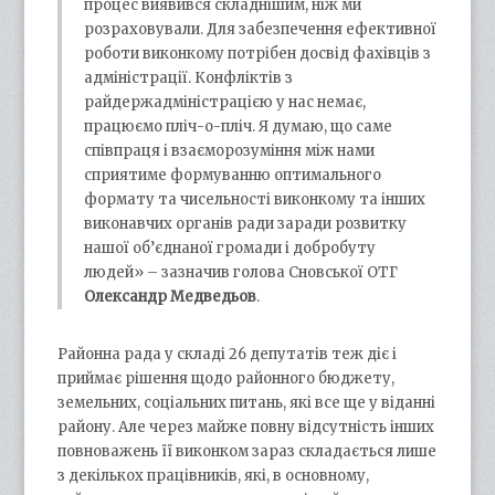
процес виявився складнішим, ніж ми
розраховували. Для забезпечення ефективної
роботи виконкому потрібен досвід фахівців з
адміністрації. Конфліктів з
райдержадміністрацією у нас немає,
працюємо пліч-о-пліч. Я думаю, що саме
співпраця і взаєморозуміння між нами
сприятиме формуванню оптимального
формату та чисельності виконкому та інших
виконавчих органів ради заради розвитку
нашої об’єднаної громади і добробуту
людей» – зазначив голова Сновської ОТГ
Олександр Медведьов
.
Районна рада у складі 26 депутатів теж діє і
приймає рішення щодо районного бюджету,
земельних, соціальних питань, які все ще у віданні
району. Але через майже повну відсутність інших
повноважень її виконком зараз складається лише
з декількох працівників, які, в основному,