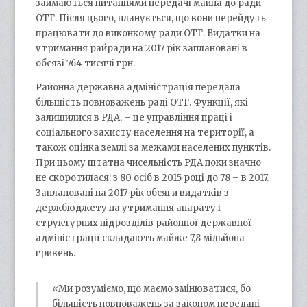
займаються питаннями передачі майна до ради
ОТГ. Після цього, планується, що вони перейдуть
працювати до виконкому ради ОТГ. Видатки на
утримання райради на 2017 рік заплановані в
обсязі 764 тисячі грн.
Районна державна адміністрація передала
більшість повноважень раді ОТГ. Функції, які
залишилися в РДА, – це управління праці і
соціального захисту населення на території, а
також оцінка землі за межами населених пунктів.
При цьому штатна чисельність РДА поки значно
не скоротилася: з 80 осіб в 2015 році до 78 – в 2017.
Заплановані на 2017 рік обсяги видатків з
держбюджету на утримання апарату і
структурних підрозділів районної державної
адміністрації складають майже 7,8 мільйона
гривень.
«Ми розуміємо, що маємо змінюватися, бо
більшість повноважень за законом передані