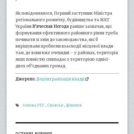
Як повідомлялося, Перший заступник Міністра
регіонального розвитку, будівництва та ЖКГ
України
В’ячеслав Негода
раніше зазначав, що
формування ефективного районного рівня треба
починати зі змін до законодавства, які б
вирішували проблеми взаємодії місцевої влади
там, де вони вже очевидні – у районах, територія
яких повністю співпадає з територією однієї-
двох об’єднаних громад.
Джерело
:
Децентралізація влади
голова ОТГ
,
Сновськ
,
фінанси
ОСТАННІ НОВИНИ