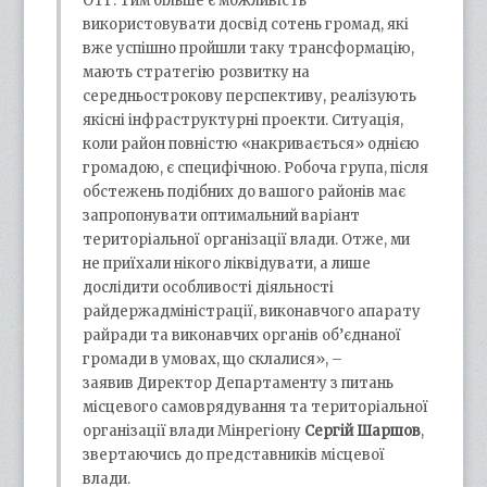
ОТГ. Тим більше є можливість
використовувати досвід сотень громад, які
вже успішно пройшли таку трансформацію,
мають стратегію розвитку на
середньострокову перспективу, реалізують
якісні інфраструктурні проекти. Ситуація,
коли район повністю «накривається» однією
громадою, є специфічною. Робоча група, після
обстежень подібних до вашого районів має
запропонувати оптимальний варіант
територіальної організації влади. Отже, ми
не приїхали нікого ліквідувати, а лише
дослідити особливості діяльності
райдержадміністрації, виконавчого апарату
райради та виконавчих органів об’єднаної
громади в умовах, що склалися», –
заявив Директор Департаменту з питань
місцевого самоврядування та територіальної
організації влади Мінрегіону
Сергій Шаршов
,
звертаючись до представників місцевої
влади.