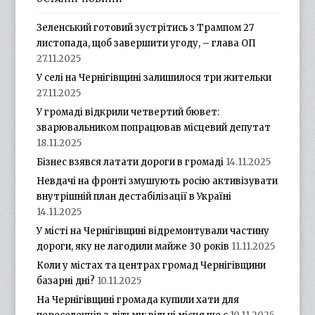
Зеленський готовий зустрітись з Трампом 27
листопада, щоб завершити угоду, – глава ОП
27.11.2025
У селі на Чернігівщині залишилося три жительки
27.11.2025
У громаді відкрили четвертий бювет:
зварювальником попрацював місцевий депутат
18.11.2025
Бізнес взявся латати дороги в громаді
14.11.2025
Невдачі на фронті змушують росію активізувати
внутрішній план дестабілізації в Україні
14.11.2025
У місті на Чернігівщині відремонтували частину
дороги, яку не лагодили майже 30 років
11.11.2025
Коли у містах та центрах громад Чернігівщини
базарні дні?
10.11.2025
На Чернігівщині громада купили хати для