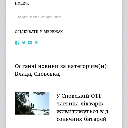
ПОШУК
СЛІДКУВАТИ У МЕРЕЖАХ
View
View
View
View
otg.cn.ua’s
otg_cn_ua’s
UCba73zK-
100218615561229778998’s
profile
profile
rSLD6mYyKjr45Ng’s
profile
on
on
profile
on
Facebook
Twitter
on
Google+
Останні новини за категоріям(и):
YouTube
Влада, Сновська,
У Сновській ОТГ
частина ліхтарів
живитимуться від
сонячних батарей