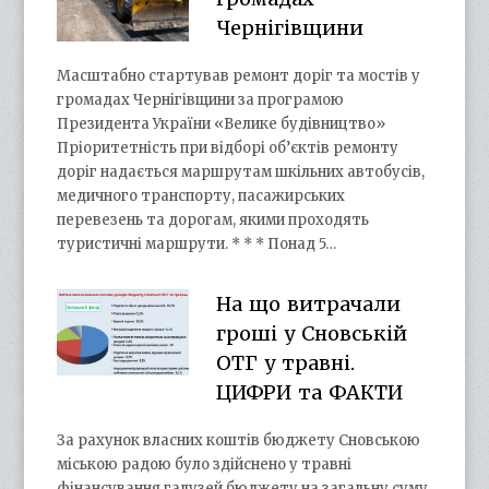
Чернігівщини
Масштабно стартував ремонт доріг та мостів у
громадах Чернігівщини за програмою
Президента України «Велике будівництво»
Пріоритетність при відборі об’єктів ремонту
доріг надається маршрутам шкільних автобусів,
медичного транспорту, пасажирських
перевезень та дорогам, якими проходять
туристичні маршрути. * * * Понад 5…
На що витрачали
гроші у Сновській
ОТГ у травні.
ЦИФРИ та ФАКТИ
За рахунок власних коштів бюджету Сновською
міською радою було здійснено у травні
фінансування галузей бюджету на загальну суму