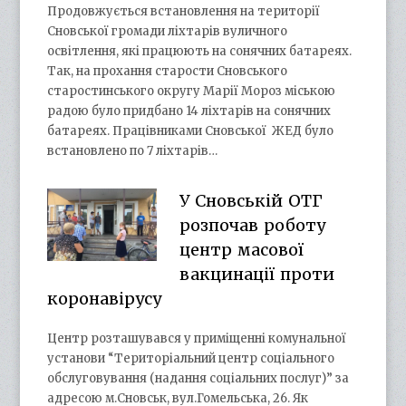
Продовжується встановлення на території
Сновської громади ліхтарів вуличного
освітлення, які працюють на сонячних батареях.
Так, на прохання старости Сновського
старостинського округу Марії Мороз міською
радою було придбано 14 ліхтарів на сонячних
батареях. Працівниками Сновської ЖЕД було
встановлено по 7 ліхтарів…
У Сновській ОТГ
розпочав роботу
центр масової
вакцинації проти
коронавірусу
Центр розташувався у приміщенні комунальної
установи “Територіальний центр соціального
обслуговування (надання соціальних послуг)” за
адресою м.Сновськ, вул.Гомельська, 26. Як