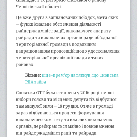
співпадає з територією Сновського району
Чернігівської області.
Це вже друга з запланованих поїздок, мета яких
– функціональне обстеження діяльності
райдержадміністрації, виконавчого апарату
райради та виконавчих органів ради об’єднаної
територіальної громади з подальшим
напрацюванням пропозицій щодо удосконалення
територіальної організації влади у таких
районах.
Більше:
Віце-прем’єр натякнув, що Сновська
РДА зайва
Сновська ОТГ була створена у 2016 році: перші
вибори голови та місцевих депутатів відбулися
там минулої зими – 18 грудня. Отже в громаді
зараз відбуваються процеси формування
виконавчого комітету та власних виконавчих
органів, перебираються майно і повноваження
від райдержадміністрації та райради.