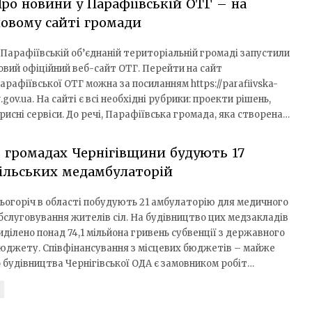
ро новини у Парафіївській ОТГ – на
овому сайті громади
 Парафіївській об’єднаній територіальній громаді запустили
овий офіційний веб-сайт ОТГ. Перейти на сайт
арафіївської ОТГ можна за посиланням https://parafiivska-
r.gov.ua. На сайті є всі необхідні рубрики: проекти рішень,
рисні сервіси. До речі, Парафіївська громада, яка створена…
 громадах Чернігівщини будують 17
ільських медамбулаторій
ьогоріч в області побудують 21 амбулаторію для медичного
бслуговування жителів сіл. На будівництво цих медзакладів
иділено понад 74,1 мільйона гривень субвенції з державного
юджету. Співфінансування з місцевих бюджетів – майже
о будівництва Чернігівської ОДА є замовником робіт…