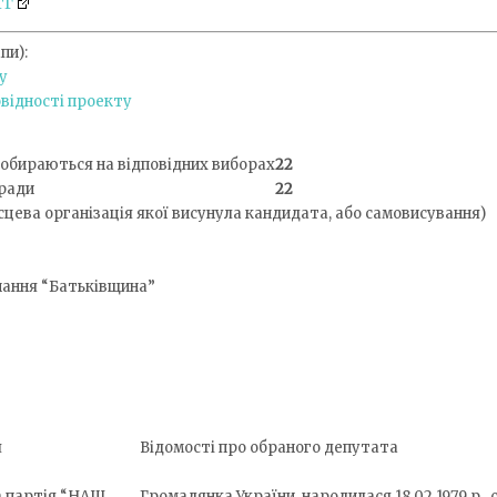
ТГ
пи):
у
відності проекту
і обираються на відповідних виборах
22
 ради
22
ісцева організація якої висунула кандидата, або самовисування)
нання “Батьківщина”
я
Відомості про обраного депутата
а партія “НАШ
Громадянка України, народилася 18.02.1979 р., 