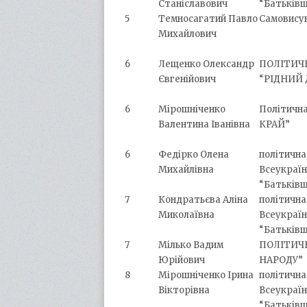
Станіславович
“Батьків
5
Темносагатий Павло
Самовису
Михайлович
6
Лещенко Олександр
ПОЛІТИЧ
Євгенійович
“РІДНИЙ 
6
Мірошніченко
Політичн
Валентина Іванівна
КРАЙ”
6
Федірко Олена
політична
Михайлівна
Всеукраїн
“Батьків
7
Кондратьєва Аліна
політична
Миколаївна
Всеукраїн
“Батьків
7
Мілько Вадим
ПОЛІТИЧН
Юрійович
НАРОДУ”
8
Мірошніченко Ірина
політична
Вікторівна
Всеукраїн
“Батьків