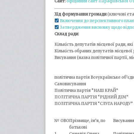
Сайт:
офіційний сайт Парафіївської О
Хід формування громади
(ключові ета
Включення до перспективного план
Затвердження висновку щодо відпо
Склад ради:
Кількість депутатів місцевої ради, як
Кількість обраних депутатів місцевої
Висування (назва політичної партії, м
політична партія Всеукраїнське об’єд
Самовисування
Політична партія “НАШ КРАЙ”
ПОЛІТИЧНА ПАРТІЯ “РІДНИЙ ДІМ”
ПОЛІТИЧНА ПАРТІЯ “СЛУГА НАРОДУ”
№ ОВО
Прізвище, ім’я, по
Висуванн
батькові
1
Семеліт Олена
Політичн