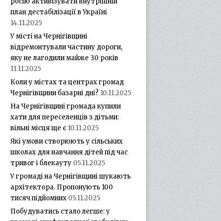
росію активізувати внутрішній
план дестабілізації в Україні
14.11.2025
У місті на Чернігівщині
відремонтували частину дороги,
яку не лагодили майже 30 років
11.11.2025
Коли у містах та центрах громад
Чернігівщини базарні дні?
10.11.2025
На Чернігівщині громада купили
хати для переселенців з дітьми:
вільні місця ще є
10.11.2025
Які умови створюють у сільських
школах для навчання дітей під час
тривог і блекауту
05.11.2025
У громаді на Чернігівщині шукають
архітектора. Пропонують 100
тисяч підйомних
05.11.2025
Побудуватись стало легше: у