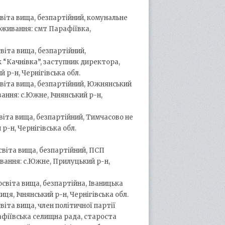
освіта вища, безпартійний, комунальне
оживання: смт Парафіївка,
світа вища, безпартійний,
 “Качнівка”, заступник директора,
 р-н, Чернігівська обл.
освіта вища, безпартійний, Южнянський
ання: с.Южне, Ічнянський р-н,
світа вища, безпартійний, Тимчасово не
р-н, Чернігівська обл.
освіта вища, безпартійний, ПСП
вання: с.Южне, Прилуцький р-н,
освіта вища, безпартійна, Іваницька
ниця, Ічнянський р-н, Чернігівська обл.
світа вища, член політичної партії
афіївська селищна рада, староста