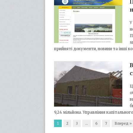
П
н
У
н
П
s
прийняті документи, новини та інші ко
В
с
Ц
о
в
б
9,24 мільйона. Управління капітальног
1
2
3
…
6
7
Вперед »