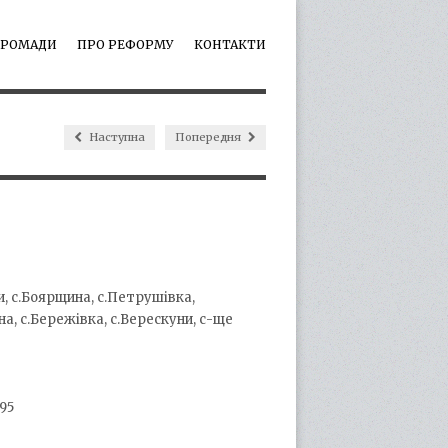
ГРОМАДИ
ПРО РЕФОРМУ
КОНТАКТИ
Наступна
Попередня
и, с.Боярщина, с.Петрушівка,
ина, с.Бережівка, с.Верескуни, с-ще
95