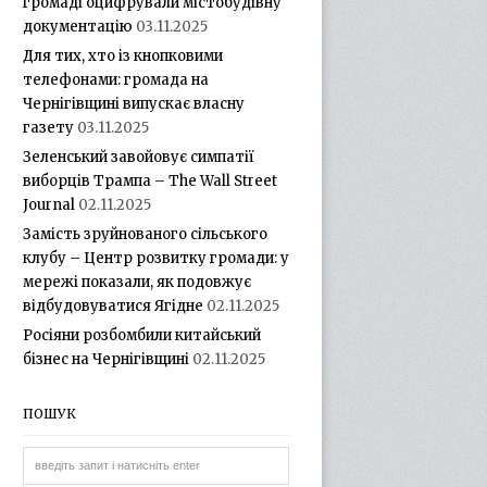
громаді оцифрували містобудівну
документацію
03.11.2025
Для тих, хто із кнопковими
телефонами: громада на
Чернігівщині випускає власну
газету
03.11.2025
Зеленський завойовує симпатії
виборців Трампа – The Wall Street
Journal
02.11.2025
Замість зруйнованого сільського
клубу – Центр розвитку громади: у
мережі показали, як подовжує
відбудовуватися Ягідне
02.11.2025
Росіяни розбомбили китайський
бізнес на Чернігівщині
02.11.2025
ПОШУК