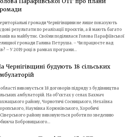
олова Парафіївської ОТГ про плани
громади
ериторіальні громади Чернігівщини не лише показують
удові результати по реалізації проєктів, а й мають багато
ланів на майбутнє. Своїми поділилася Голова Парафіївської
елищної громади Галина Петруша. – Чи працюєте над
? – У 2019 році в рамках програми…
а Чернігівщині будують 18 сільських
амбулаторій
 області виконується 18 договорів підряду з будівництва
ільських амбулаторій. На об’єктах у селах Бахмач
ахмацького району, Чорнотичі Сосницького, Нехаївка
оропського, Наумівка Корюківського, Хоробичі
Сіверського району виконуються роботи по зведенню
 Кобижча Бобровицького…