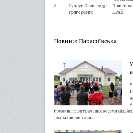
8
Супрун Олександр
Політичн
Григорович
КРАЙ”
Новини: Парафіївська
У
а
У
П
а
А
громади: із витрачених восьми мільйо
розрахований для…