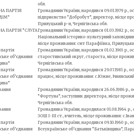
обл.
НА ПАРТІЯ
Громадянин України, народився 09.01.1979 р., 
ДІМ”
підприємство “Добробут”, директор, місце пр
Прилуцький р-н, Чернігівська обл.
А ПАРТІЯ “СЛУГА
Громадянин України, народився 01.03.1982 р., о
Національний історико-культурний заповідник
місце проживання: смт Парафіївка, Прилуцький
 партія
Громадянин України, народився 01.02.1965 р., 
ське об’єднання
старостинський округ, староста, місце прожив
щина”
Чернігівська обл.
 партія
Громадянин України, народився 29.07.1981 р., о
ське об’єднання
працює, місце проживання: с.Южне, Ічнянський 
щина”
вання
Громадянин України, народився 26.06.1986 р., 
“Фортуна”, заступник директора, місце прожи
Чернігівська обл.
вання
Громадянка України, народилася 01.08.1964 р., 
ЗОШ І-ІІІ ст., вчитель, місце проживання: с.Іва
 партія
Громадянин України, народився 09.10.1960 р., о
ське об’єднання
Всеукраїнське об’єднання “Батьківщина”, Пар