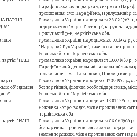
Парафіївська селищна рада, секретар Парафії
проживання: смт Парафіївка, Прилуцький р-н, 
НА ПАРТІЯ
Громадянка України, народилася 28.02.1962 р.,
ДІМ”
підприємство “Агро-Трейдер”, керуюча відділ
Прилуцький р-н, Чернігівська обл.
вання
Громадянин України, народився 20.03.1972 р., о
“Народний Рух України”, тимчасово не працює,
Ічнянський р-н, Чернігівська обл.
а партія “НАШ
Громадянка України, народилася 13.07.1963 р., 
Парафіївський дошкільний навчальний заклад “
проживання: смт Парафіївка, Прилуцький р-н, 
 партія
Громадянин України, народився 17.09.1975 р., о
ське об’єднання
безпартійний, фізична особа підприємець, міс
щина”
Ічнянський р-н, Чернігівська обл.
вання
Громадянин України, народився 18.01.1975 р., о
Рожнівка -Агро, водій, місце проживання: смт
Чернігівська обл.
а партія “НАШ
Громадянка України, народилася 08.06.1966 р.,
безпартійна, приватне сільськогосподарське 
землевпорядник, місце проживання: смт Параф