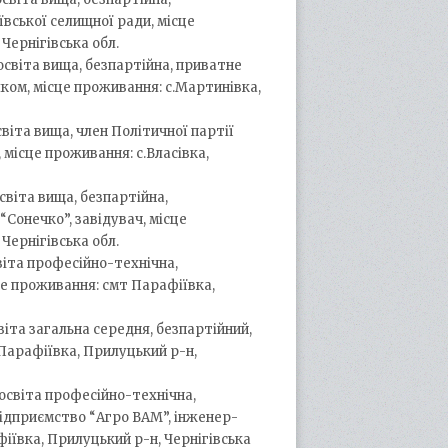
вської селищної ради, місце
Чернігівська обл.
 освіта вища, безпартійна, приватне
ком, місце проживання: с.Мартинівка,
світа вища, член Політичної партії
 місце проживання: с.Власівка,
освіта вища, безпартійна,
Сонечко”, завідувач, місце
Чернігівська обл.
світа професійно-технічна,
це проживання: смт Парафіївка,
світа загальна середня, безпартійний,
 Парафіївка, Прилуцький р-н,
 освіта професійно-технічна,
підприємство “Агро ВАМ”, інженер-
іївка, Прилуцький р-н, Чернігівська