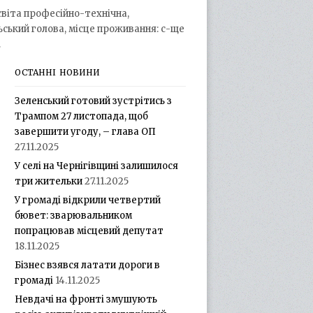
освіта професійно-технічна,
ьський голова, місце проживання: с-ще
.
ОСТАННІ НОВИНИ
Зеленський готовий зустрітись з
Трампом 27 листопада, щоб
завершити угоду, – глава ОП
27.11.2025
У селі на Чернігівщині залишилося
три жительки
27.11.2025
У громаді відкрили четвертий
бювет: зварювальником
попрацював місцевий депутат
18.11.2025
Бізнес взявся латати дороги в
громаді
14.11.2025
Невдачі на фронті змушують