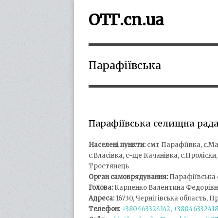
ОТГ.cn.ua
Парафіївська
Парафіївська селищна рад
Населені пункти:
смт Парафіївка, с.Ма
с.Власівка, с-ще Качанівка, с.Проліски,
Тростянець
Орган самоврядування:
Парафіївська 
Голова:
Карпенко Валентина Федорівн
Адреса:
16730, Чернігівська область, 
Телефон:
+380463324142
,
+38046332418