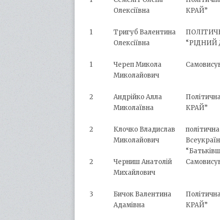
Олексіївна
КРАЙ”
1
Тригуб Валентина
ПОЛІТИЧ
Олексіївна
“РІДНИЙ 
1
Череп Микола
Самовису
Миколайович
2
Андрійко Алла
Політичн
Миколаївна
КРАЙ”
2
Клочко Владислав
політична
Миколайович
Всеукраїн
“Батьків
2
Черниш Анатолій
Самовису
Михайлович
3
Бичок Валентина
Політичн
Адамівна
КРАЙ”