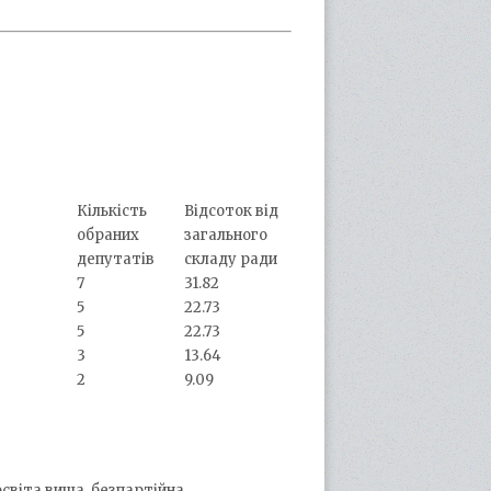
Кількість
Відсоток від
обраних
загального
депутатів
складу ради
7
31.82
5
22.73
5
22.73
3
13.64
2
9.09
освіта вища, безпартійна,