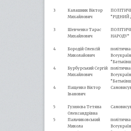
3
Калашник Віктор
ПОЛІТИЧ
Михайлович
“РІДНИЙ 
3
Шевченко Тарас
ПОЛІТИЧН
Михайлович
НАРОДУ”
4
Бородій Олексій
політична
Миколайович
Всеукраїн
“Батьків
4
Бурбурський Сергій
політична
Михайлович
Всеукраїн
“Батьків
4
Пащенко Віктор
Самовису
Іванович
5
Гузняєва Тетяна
Самовису
Олександрівна
5
Пальчиковський
політична
Микола
Всеукраїн