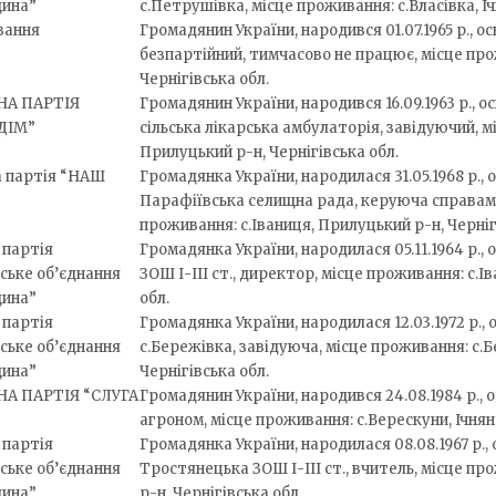
щина”
с.Петрушівка, місце проживання: с.Власівка, Іч
вання
Громадянин України, народився 01.07.1965 р., о
безпартійний, тимчасово не працює, місце прож
Чернігівська обл.
НА ПАРТІЯ
Громадянин України, народився 16.09.1963 р., о
ДІМ”
сільська лікарська амбулаторія, завідуючий, м
Прилуцький р-н, Чернігівська обл.
а партія “НАШ
Громадянка України, народилася 31.05.1968 р., 
Парафіївська селищна рада, керуюча справами
проживання: с.Іваниця, Прилуцький р-н, Черніг
 партія
Громадянка України, народилася 05.11.1964 р., 
ське об’єднання
ЗОШ І-ІІІ ст., директор, місце проживання: с.Ів
щина”
обл.
 партія
Громадянка України, народилася 12.03.1972 р., 
ське об’єднання
с.Бережівка, завідуюча, місце проживання: с.
щина”
Чернігівська обл.
А ПАРТІЯ “СЛУГА
Громадянин України, народився 24.08.1984 р., о
агроном, місце проживання: с.Верескуни, Ічнянс
 партія
Громадянка України, народилася 08.08.1967 р., 
ське об’єднання
Тростянецька ЗОШ І-ІІІ ст., вчитель, місце пр
щина”
р-н, Чернігівська обл.