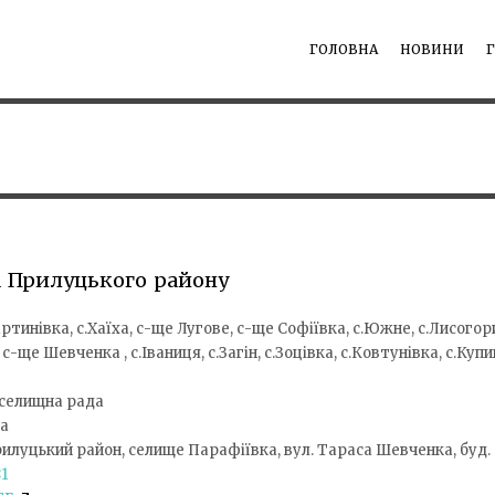
ГОЛОВНА
НОВИНИ
а Прилуцького району
ртинівка, с.Хаїха, с-ще Лугове, с-ще Софіївка, с.Южне, с.Лисогор
 с-ще Шевченка , с.Іваниця, с.Загін, с.Зоцівка, с.Ковтунівка, с.Куп
селищна рада
а
Прилуцький район, селище Парафіївка, вул. Тараса Шевченка, буд. 
1