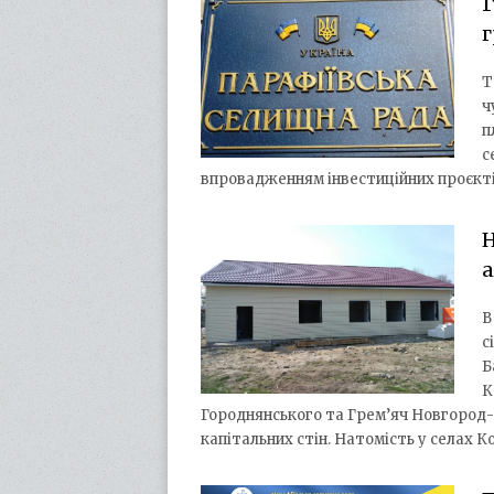
Г
Т
ч
п
с
впровадженням інвестиційних проєктів
Н
В
с
Б
К
Городнянського та Грем’яч Новгород-
капітальних стін. Натомість у селах