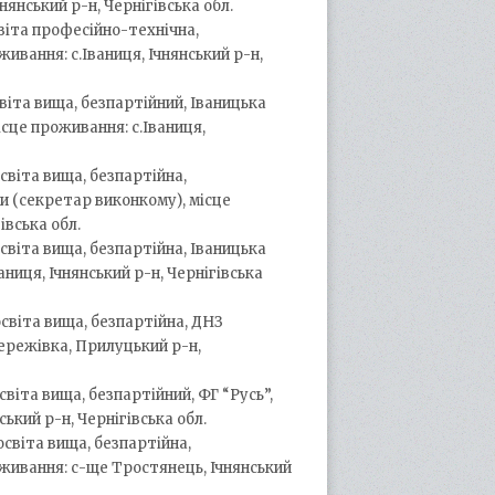
нянський р-н, Чернігівська обл.
світа професійно-технічна,
ивання: с.Іваниця, Ічнянський р-н,
світа вища, безпартійний, Іваницька
ісце проживання: с.Іваниця,
освіта вища, безпартійна,
 (секретар виконкому), місце
івська обл.
освіта вища, безпартійна, Іваницька
аниця, Ічнянський р-н, Чернігівська
освіта вища, безпартійна, ДНЗ
Бережівка, Прилуцький р-н,
світа вища, безпартійний, ФГ “Русь”,
ький р-н, Чернігівська обл.
освіта вища, безпартійна,
оживання: с-ще Тростянець, Ічнянський