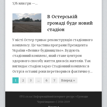
5,76 млн грн —…
В Остерській
громаді буде новий
стадіон
У місті Остер триває реконструкція стадіонного
комплексу. Це частина програми Президента
України «Велике будівництво». Будують
стадіонний комплекс, який стане центром
здорового способу життя для всіх жителів. Так
виглядає стадіон зараз Стадіонний комплекс в
Острі в останні роки перетворився фактично у…
1
2
3
…
6
7
Вперед »
OTG.cn.ua | Інформаційний інтернет-ресурс «Громади
Чернігівщини» | 2016-2019