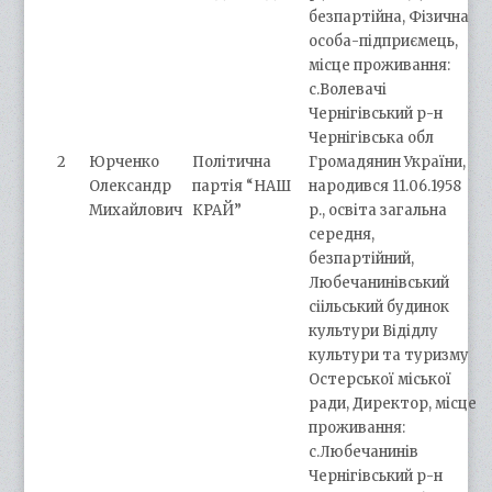
безпартійна, Фізична
особа-підприємець,
місце проживання:
с.Волевачі
Чернігівський р-н
Чернігівська обл
2
Юрченко
Політична
Громадянин України,
Олександр
партія “НАШ
народився 11.06.1958
Михайлович
КРАЙ”
р., освіта загальна
середня,
безпартійний,
Любечанинівський
сіільський будинок
культури Відідлу
культури та туризму
Остерської міської
ради, Директор, місце
проживання:
с.Любечанинів
Чернігівський р-н