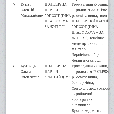
7
Курач
ПОЛІТИЧНА
Громадянин України,
Олексій
ПАРТІЯ
народився 22.03.1965
Миколайович
“ОПОЗИЦІЙНА
р., освіта вища, член
ПЛАТФОРМА –
ПОЛІТИЧНОЇ ПАРТІЇ
ЗА ЖИТТЯ”
“ОПОЗИЦІЙНА
ПЛАТФОРМА – ЗА
ЖИТТЯ”, Пенсіонер,
місце проживання:
м.Остер
Чернігівський р-н
Чернігівська обл
8
Кудрицька
ПОЛІТИЧНА
Громадянка України,
Ольга
ПАРТІЯ
народилася 12.01.1984
Олексіївна
“РІДНИЙ ДІМ”
р., освіта вища,
безпартійна,
Сільскогосподарський
виробничий
кооператив
“Євминка”,
Бухгалтер, місце