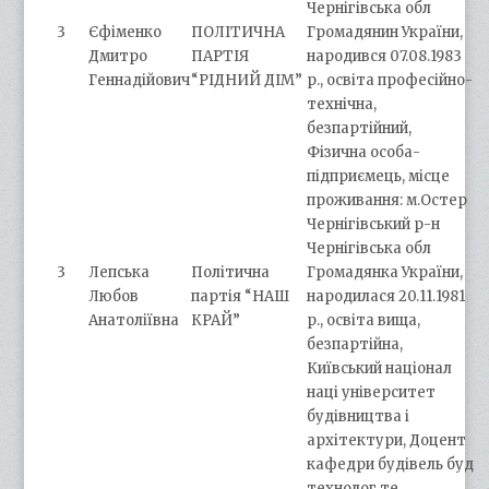
Чернігівська обл
3
Єфіменко
ПОЛІТИЧНА
Громадянин України,
Дмитро
ПАРТІЯ
народився 07.08.1983
Геннадійович
“РІДНИЙ ДІМ”
р., освіта професійно-
технічна,
безпартійний,
Фізична особа-
підприємець, місце
проживання: м.Остер
Чернігівський р-н
Чернігівська обл
3
Лепська
Політична
Громадянка України,
Любов
партія “НАШ
народилася 20.11.1981
Анатоліївна
КРАЙ”
р., освіта вища,
безпартійна,
Київський націонал
наці університет
будівництва і
архітектури, Доцент
кафедри будівель буд
технолог те,