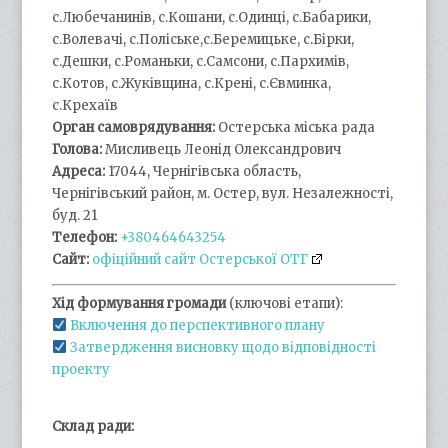
с.Любечанинів, с.Кошани, с.Одинці, с.Бабарики,
с.Волевачі, с.Поліське,с.Беремицьке, с.Бірки,
с.Дешки, с.Романьки, с.Самсони, с.Пархимів,
с.Котов, с.Жуківщина, с.Крені, с.Євминка,
с.Крехаїв
Орган самоврядування:
Остерська міська рада
Голова:
Мисливець Леонід Олександрович
Адреса:
17044, Чернігівська область,
Чернігівський район, м. Остер, вул. Незалежності,
буд. 21
Телефон:
+380464643254
Сайт:
офіційний сайт Остерської ОТГ
Хід формування громади
(ключові етапи):
Включення до перспективного плану
Затвердження висновку щодо відповідності
проекту
Склад ради: