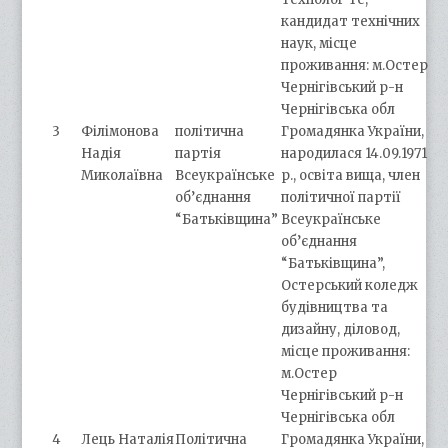
кандидат технічних
наук, місце
проживання: м.Остер
Чернігівський р-н
Чернігівська обл
3
Філімонова
політична
Громадянка України,
Надія
партія
народилася 14.09.1971
Миколаївна
Всеукраїнське
р., освіта вища, член
об’єднання
політичної партії
“Батьківщина”
Всеукраїнське
об’єднання
“Батьківщина”,
Остерський коледж
будівництва та
дизайну, діловод,
місце проживання:
м.Остер
Чернігівський р-н
Чернігівська обл
4
Лець Наталія
Політична
Громадянка України,