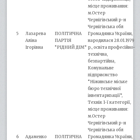
місце проживання:
м.Остер
Чернігівський р-н
Чернігівська обл
5
Лазарева
ПОЛІТИЧНА
Громадянка України,
Аліна
ПАРТІЯ
народилася 28.01.1979
Ігорівна
“РІДНИЙ ДІМ”
р., освіта професійно-
технічна,
безпартійна,
Комунальне
підприємство
“Ніжинське міське
бюро технічної
інвентаризації”,
Технік 1-ї категорії,
місце проживання:
м.Остер
Чернігівський р-н
Чернігівська обл
6
Адаменко
ПОЛІТИЧНА
Громадянка України,