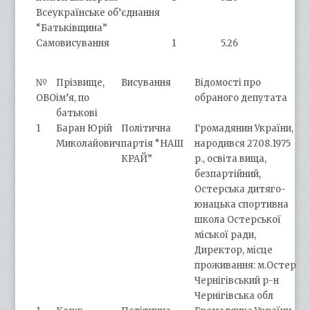
Всеукраїнське об’єднання
“Батьківщина”
Самовисування
1
5.26
№
Прізвище,
Висування
Відомості про
ОВО
ім’я, по
обраного депутата
батькові
1
Баран Юрій
Політична
Громадянин України,
Миколайович
партія “НАШ
народився 27.08.1975
КРАЙ”
р., освіта вища,
безпартійний,
Остерська дитяго-
юнацька спортивна
школа Остерської
міської ради,
Директор, місце
проживання: м.Остер
Чернігівський р-н
Чернігівська обл