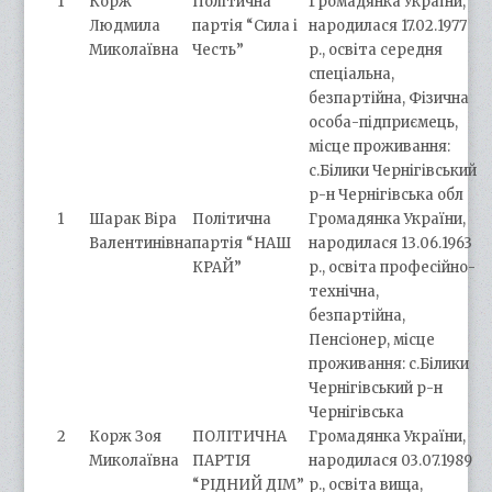
1
Корж
Політична
Громадянка України,
Людмила
партія “Сила і
народилася 17.02.1977
Миколаївна
Честь”
р., освіта середня
спеціальна,
безпартійна, Фізична
особа-підприємець,
місце проживання:
с.Білики Чернігівський
р-н Чернігівська обл
1
Шарак Віра
Політична
Громадянка України,
Валентинівна
партія “НАШ
народилася 13.06.1963
КРАЙ”
р., освіта професійно-
технічна,
безпартійна,
Пенсіонер, місце
проживання: с.Білики
Чернігівський р-н
Чернігівська
2
Корж Зоя
ПОЛІТИЧНА
Громадянка України,
Миколаївна
ПАРТІЯ
народилася 03.07.1989
“РІДНИЙ ДІМ”
р., освіта вища,