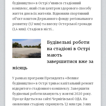
будівництво» в Острі з’явився стадіонний
комплекс, який став центром здорового способу
життя для всіх жителів. Відновили спортивний
об’єкт коштом Державного фонду регіонального
розвитку (5,7 млн) та внеску Остерської громади
(1,4 млн). Стадіон в місті…
Будівельні роботи
на стадіоні в Острі
мають
завершитися вже за
місяць
У рамках програми Президента «Велике
будівництво» в Острі триває капітальний ремонт
відкритого стадіонного комплексу. Завершити
будівельні роботи планують у жовтні 2020 року.
Про це йдеться на сайті Чернігівської ОДА. На
оновлення стадіону спрямують 7,2 млн грн. З них