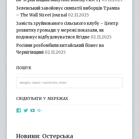
Зеленський завойовує симпатії виборців Трампа
– The Wall Street Journal
02.11.2025
Замість зруйнованого сільського клубу – Центр
розвитку громади: у мережі показали, як
подовжує відбудовуватися Ягідне
02.11.2025
Росіяни розбомбили китайський бізнес на
Чернігівщині
02.11.2025
ПОШУК
СЛІДКУВАТИ У МЕРЕЖАХ
View
View
View
View
otg.cn.ua’s
otg_cn_ua’s
UCba73zK-
100218615561229778998’s
profile
profile
rSLD6mYyKjr45Ng’s
profile
on
on
profile
on
Facebook
Twitter
on
Google+
Новини: Остерська
YouTube