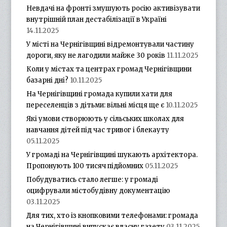
Невдачі на фронті змушують росію активізувати
внутрішній план дестабілізації в Україні
14.11.2025
У місті на Чернігівщині відремонтували частину
дороги, яку не лагодили майже 30 років
11.11.2025
Коли у містах та центрах громад Чернігівщини
базарні дні?
10.11.2025
На Чернігівщині громада купили хати для
переселенців з дітьми: вільні місця ще є
10.11.2025
Які умови створюють у сільських школах для
навчання дітей під час тривог і блекауту
05.11.2025
У громаді на Чернігівщині шукають архітектора.
Пропонують 100 тисяч підйомних
05.11.2025
Побудуватись стало легше: у громаді
оцифрували містобудівну документацію
03.11.2025
Для тих, хто із кнопковими телефонами: громада
на Чернігівщині випускає власну газету
03.11.2025