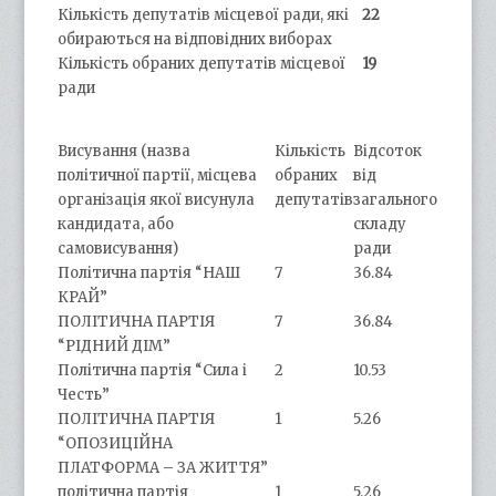
Кількість депутатів місцевої ради, які
22
обираються на відповідних виборах
Кількість обраних депутатів місцевої
19
ради
Висування (назва
Кількість
Відсоток
політичної партії, місцева
обраних
від
організація якої висунула
депутатів
загального
кандидата, або
складу
самовисування)
ради
Політична партія “НАШ
7
36.84
КРАЙ”
ПОЛІТИЧНА ПАРТІЯ
7
36.84
“РІДНИЙ ДІМ”
Політична партія “Сила і
2
10.53
Честь”
ПОЛІТИЧНА ПАРТІЯ
1
5.26
“ОПОЗИЦІЙНА
ПЛАТФОРМА – ЗА ЖИТТЯ”
політична партія
1
5.26