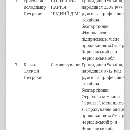
7
Григолюк
ПОЛІТИЧНА
Громадянин України,
Володимир
ПАРТІЯ
народився 21.08.1977
Петрович
“РІДНИЙ ДІМ”
р., освіта професійно-
технічна,
безпартійний,
Фізична особа-
підприємець, місце
проживання: м.Остер
Чернігівський р-н
Чернігівська обл
7
Кізько
Самовисування
Громадянин України,
Олексій
народився 07.12.1952
Петрович
р., освіта професійно-
технічна,
безпартійний,
Страхова компанія
“Оранта”, Менеджер
зі страхування, місце
проживання: м.Остер
Чернігівський р-н
Чернігівська обл