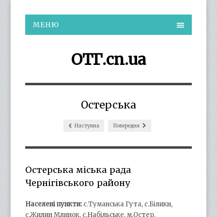
МЕНЮ
ОТГ.cn.ua
Остерська
Наступна
Попередня
Остерська міська рада
Чернігівського району
Населені пункти:
с.Туманська Гута, с.Білики,
с.Жилин Млинок, с.Набільське, м.Остер,