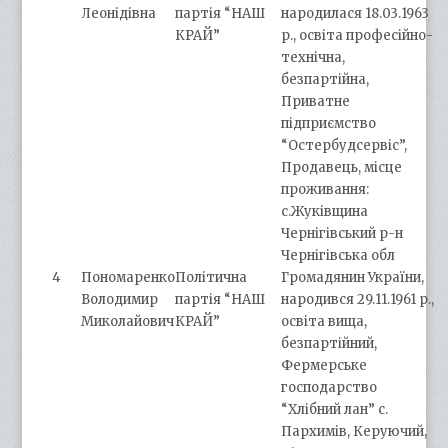
Леонідівна
партія “НАШ
народилася 18.03.1963
КРАЙ”
р., освіта професійно-
технічна,
безпартійна,
Приватне
підприємство
“Остербудсервіс”,
Продавець, місце
проживання:
с.Жуківщина
Чернігівський р-н
Чернігівська обл
4
Пономаренко
Політична
Громадянин України,
Володимир
партія “НАШ
народився 29.11.1961 р.,
Миколайович
КРАЙ”
освіта вища,
безпартійний,
Фермерське
господарство
“Хлібний лан” с.
Пархимів, Керуючий,