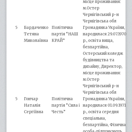
місце проживання:
м.Остер
Чернігівський р-н
Чернігівська обл
5
Бардаченко
Політична
Громадянка України,
Тетяна
партія “НАШ
народилася 29.07.1970
Миколаївна
КРАЙ”
р., освіта вища,
безпартійна,
Остерський коледж
будівництва та
дизайну, Директор,
місце проживання:
м.Остер
Чернігівський р-н
Чернігівська обл
5
Гончар
Політична
Громадянка України,
Наталія
партія “Сила і
народилася 01.09.1971
Сергіївна
Честь”
р., освіта середня
спеціальна,
безпартійна, Фізична
особа-підприємець,