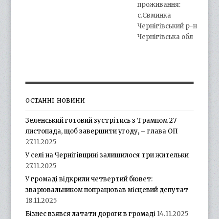
проживання:
с.Євминка
Чернігівський р-н
Чернігівська обл
ОСТАННІ НОВИНИ
Зеленський готовий зустрітись з Трампом 27
листопада, щоб завершити угоду, – глава ОП
27.11.2025
У селі на Чернігівщині залишилося три жительки
27.11.2025
У громаді відкрили четвертий бювет:
зварювальником попрацював місцевий депутат
18.11.2025
Бізнес взявся латати дороги в громаді
14.11.2025