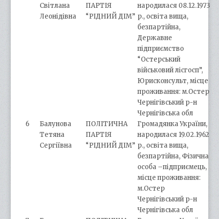
Світлана
ПАРТІЯ
народилася 08.12.1973
Леонідівна
“РІДНИЙ ДІМ”
р., освіта вища,
безпартійна,
Державне
підприємство
“Остерський
військовий лісгосп”,
Юрисконсульт, місце
проживання: м.Остер
Чернігівський р-н
Чернігівська обл
6
Балунова
ПОЛІТИЧНА
Громадянка України,
Тетяна
ПАРТІЯ
народилася 19.02.1962
Сергіївна
“РІДНИЙ ДІМ”
р., освіта вища,
безпартійна, Фізична
особа –підприємець,
місце проживання:
м.Остер
Чернігівський р-н
Чернігівська обл