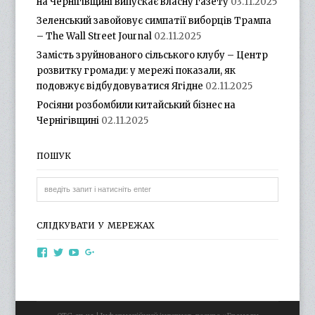
на Чернігівщині випускає власну газету
03.11.2025
Зеленський завойовує симпатії виборців Трампа
– The Wall Street Journal
02.11.2025
Замість зруйнованого сільського клубу – Центр
розвитку громади: у мережі показали, як
подовжує відбудовуватися Ягідне
02.11.2025
Росіяни розбомбили китайський бізнес на
Чернігівщині
02.11.2025
ПОШУК
СЛІДКУВАТИ У МЕРЕЖАХ
View
View
View
View
otg.cn.ua’s
otg_cn_ua’s
UCba73zK-
100218615561229778998’s
profile
profile
rSLD6mYyKjr45Ng’s
profile
on
on
profile
on
Facebook
Twitter
on
Google+
YouTube