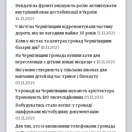
Невдачі на фронті змушують росію активізувати
внутрішній план дестабілізації в Україні
14.11.2025
У місті на Чернігівщині відремонтували частину
дороги, яку не лагодили майже 30 років
11.11.2025
Коли у містах та центрах громад Чернігівщини
базарні дні?
10.11.2025
На Чернігівщині громада купили хати для
переселенців з дітьми: вільні місця ще є
10.11.2025
Які умови створюють у сільських школах для
навчання дітей під час тривог і блекауту
05.11.2025
У громаді на Чернігівщині шукають архітектора.
Пропонують 100 тисяч підйомних
05.11.2025
Побудуватись стало легше: у громаді
оцифрували містобудівну документацію
03.11.2025
Для тих, хто із кнопковими телефонами: громада