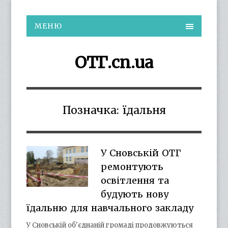
МЕНЮ
ОТГ.cn.ua
Позначка:
їдальня
У Сновській ОТГ
ремонтують
освітлення та
будують нову
їдальню для навчального закладу
У Сновській об'єднаній громаді продовжуються