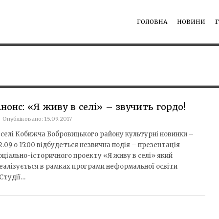
ГОЛОВНА
НОВИНИ
нонс: «Я живу в селі» – звучить гордо!
Опубліковано: 15.09.2017
 селі Кобижча Бобровицького району культурні новинки –
2.09 о 15:00 відбудеться незвична подія – презентація
оціально-історичного проекту «Я живу в селі» який
еалізується в рамках програми неформальної освіти
Студії…