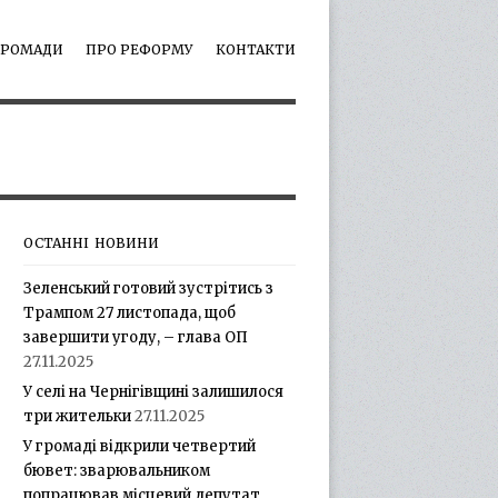
ГРОМАДИ
ПРО РЕФОРМУ
КОНТАКТИ
ОСТАННІ НОВИНИ
Зеленський готовий зустрітись з
Трампом 27 листопада, щоб
завершити угоду, – глава ОП
27.11.2025
У селі на Чернігівщині залишилося
три жительки
27.11.2025
У громаді відкрили четвертий
бювет: зварювальником
попрацював місцевий депутат