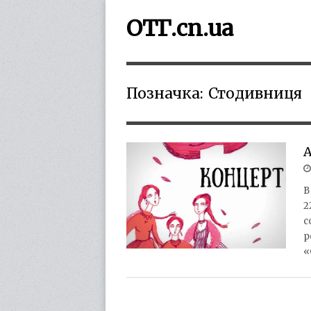
ОТГ.cn.ua
Позначка:
Стодивниця
А
В
2
с
р
«