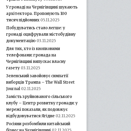
У громаді на Чернігівщині шукають
архітектора. Пропонують 100
тисяч підйомних
05.11.2025
Побудуватись стало легше: у
громаді оцифрували містобудівну
документацію
03.11.2025
Для тих, хто із кнопковими
телефонами: громада на
Чернігівщині випускає власну
газету
03.11.2025
Зеленський завойовує симпатії
виборців Трампа – The Wall Street
Journal
02.11.2025
Замість зруйнованого сільського
клубу – Центр розвитку громади: у
мережі показали, як подовжує
відбудовуватися Ягідне
02.11.2025
Росіяни розбомбили китайський
бізнес на Чернігівщині
02.11.2025