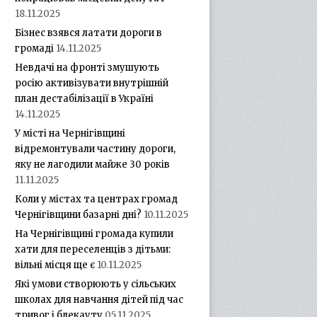
18.11.2025
Бізнес взявся латати дороги в
громаді
14.11.2025
Невдачі на фронті змушують
росію активізувати внутрішній
план дестабілізації в Україні
14.11.2025
У місті на Чернігівщині
відремонтували частину дороги,
яку не лагодили майже 30 років
11.11.2025
Коли у містах та центрах громад
Чернігівщини базарні дні?
10.11.2025
На Чернігівщині громада купили
хати для переселенців з дітьми:
вільні місця ще є
10.11.2025
Які умови створюють у сільських
школах для навчання дітей під час
тривог і блекауту
05.11.2025