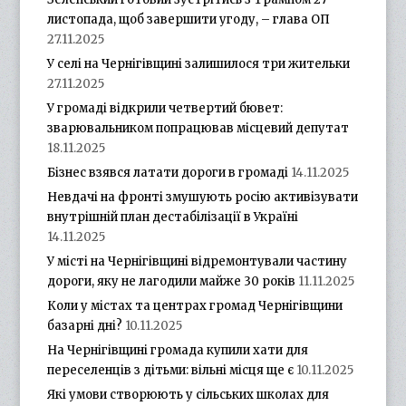
листопада, щоб завершити угоду, – глава ОП
27.11.2025
У селі на Чернігівщині залишилося три жительки
27.11.2025
У громаді відкрили четвертий бювет:
зварювальником попрацював місцевий депутат
18.11.2025
Бізнес взявся латати дороги в громаді
14.11.2025
Невдачі на фронті змушують росію активізувати
внутрішній план дестабілізації в Україні
14.11.2025
У місті на Чернігівщині відремонтували частину
дороги, яку не лагодили майже 30 років
11.11.2025
Коли у містах та центрах громад Чернігівщини
базарні дні?
10.11.2025
На Чернігівщині громада купили хати для
переселенців з дітьми: вільні місця ще є
10.11.2025
Які умови створюють у сільських школах для