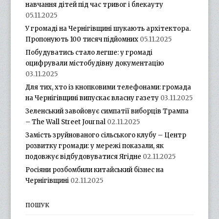
навчання дітей під час тривог і блекауту
05.11.2025
У громаді на Чернігівщині шукають архітектора.
Пропонують 100 тисяч підйомних
05.11.2025
Побудуватись стало легше: у громаді
оцифрували містобудівну документацію
03.11.2025
Для тих, хто із кнопковими телефонами: громада
на Чернігівщині випускає власну газету
03.11.2025
Зеленський завойовує симпатії виборців Трампа
– The Wall Street Journal
02.11.2025
Замість зруйнованого сільського клубу – Центр
розвитку громади: у мережі показали, як
подовжує відбудовуватися Ягідне
02.11.2025
Росіяни розбомбили китайський бізнес на
Чернігівщині
02.11.2025
ПОШУК