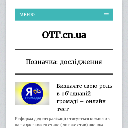
МЕНЮ
ОТГ.cn.ua
Позначка:
дослідження
Визначте свою роль
в об’єднаній
громаді – онлайн
тест
Реформа децентралізації стосується кожного з
нас, адже кожен стане ( чи вже став) членом