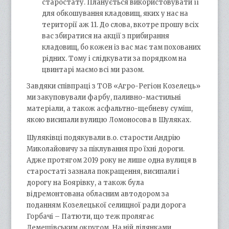
старостату. Планується використовувати її
для обкошування кладовищ, яких у нас на
території аж 11. До слова, вкотре прошу всіх
вас збиратися на акції з прибирання
кладовищ, бо кожен із вас має там похованих
рідних. Тому і слідкувати за порядком на
цвинтарі маємо всі ми разом.
Завдяки співпраці з ТОВ «Агро-Регіон Козелець»
ми закуповували фарбу, паливно-мастильні
матеріали, а також асфальтно-щебневу суміш,
якою висипали вулицю Ломоносова в Шуляках.
Шуляківці подякували в.о. старости Андрію
Миколайовичу за піклування про їхні дороги.
Адже протягом 2019 року не лише одна вулиця в
старостаті зазнала покращення, висипали і
дорогу на Боярівку, а також була
відремонтована обласним автодором за
поданням Козелецької селищної ради дорога
Горбачі – Патюти, що теж пролягає
Лемешівським округом. На ній ділянками