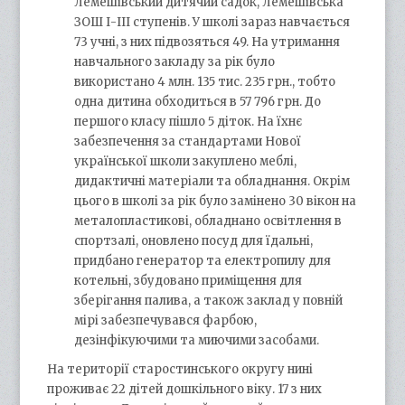
Лемешівський дитячий садок, Лемешівська
ЗОШ І-ІІІ ступенів. У школі зараз навчається
73 учні, з них підвозяться 49. На утримання
навчального закладу за рік було
використано 4 млн. 135 тис. 235 грн., тобто
одна дитина обходиться в 57 796 грн. До
першого класу пішло 5 діток. На їхнє
забезпечення за стандартами Нової
української школи закуплено меблі,
дидактичні матеріали та обладнання. Окрім
цього в школі за рік було замінено 30 вікон на
металопластикові, обладнано освітлення в
спортзалі, оновлено посуд для їдальні,
придбано генератор та електропилу для
котельні, збудовано приміщення для
зберігання палива, а також заклад у повній
мірі забезпечувався фарбою,
дезінфікуючими та миючими засобами.
На території старостинського округу нині
проживає 22 дітей дошкільного віку. 17 з них