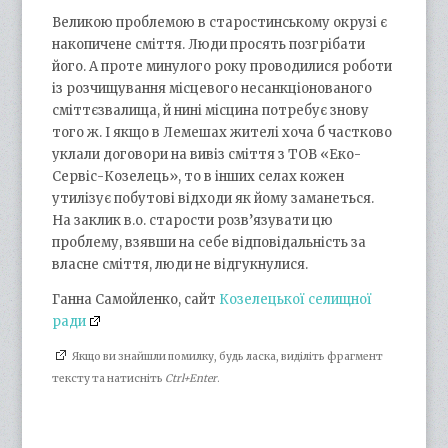
Великою проблемою в старостинському окрузі є
накопичене сміття. Люди просять позгрібати
його. А проте минулого року проводилися роботи
із розчищування місцевого несанкціонованого
сміттєзвалища, й нині місцина потребує знову
того ж. І якщо в Лемешах жителі хоча б частково
уклали договори на вивіз сміття з ТОВ «Еко-
Сервіс-Козелець», то в інших селах кожен
утилізує побутові відходи як йому заманеться.
На заклик в.о. старости розв’язувати цю
проблему, взявши на себе відповідальність за
власне сміття, люди не відгукнулися.
Ганна Самойленко, сайт
Козелецької селищної
ради
Якщо ви знайшли помилку, будь ласка, виділіть фрагмент
тексту та натисніть
Ctrl+Enter
.