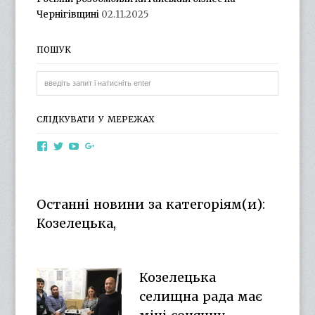
Чернігівщині
02.11.2025
ПОШУК
СЛІДКУВАТИ У МЕРЕЖАХ
View
View
View
View
otg.cn.ua’s
otg_cn_ua’s
UCba73zK-
100218615561229778998’s
profile
profile
rSLD6mYyKjr45Ng’s
profile
on
on
profile
on
Facebook
Twitter
on
Google+
Останні новини за категоріям(и):
YouTube
Козелецька,
Козелецька
селищна рада має