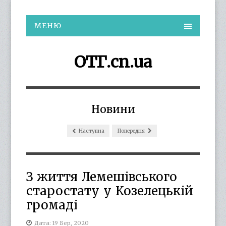
МЕНЮ
ОТГ.cn.ua
Новини
Наступна
Попередня
З життя Лемешівського
старостату у Козелецькій
громаді
Дата: 19 Бер, 2020