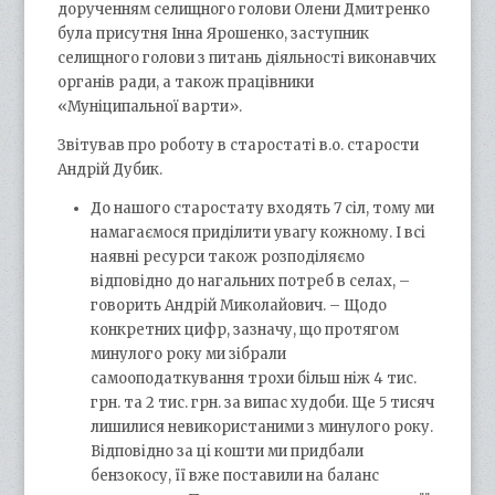
дорученням селищного голови Олени Дмитренко
була присутня Інна Ярошенко, заступник
селищного голови з питань діяльності виконавчих
органів ради, а також працівники
«Муніципальної варти».
Звітував про роботу в старостаті в.о. старости
Андрій Дубик.
До нашого старостату входять 7 сіл, тому ми
намагаємося приділити увагу кожному. І всі
наявні ресурси також розподіляємо
відповідно до нагальних потреб в селах, –
говорить Андрій Миколайович. – Щодо
конкретних цифр, зазначу, що протягом
минулого року ми зібрали
самооподаткування трохи більш ніж 4 тис.
грн. та 2 тис. грн. за випас худоби. Ще 5 тисяч
лишилися невикористаними з минулого року.
Відповідно за ці кошти ми придбали
бензокосу, її вже поставили на баланс