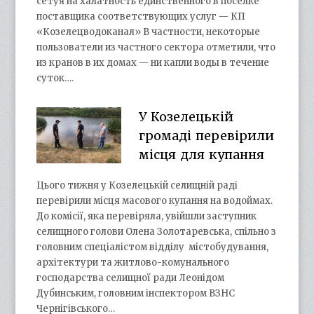
сетуя на халатность единственного в поселке
поставщика соответствующих услуг — КП
«Козелецводоканал» В частности, некоторые
пользователи из частного сектора отметили, что
из кранов в их домах — ни капли воды в течение
суток….
У Козелецькій
громаді перевірили
місця для купання
Цього тижня у Козелецькій селищній раді
перевірили місця масового купання на водоймах.
До комісії, яка перевіряла, увійшли заступник
селищного голови Олена Золотаревська, спільно з
головним спеціалістом відділу містобудування,
архітектури та житлово-комунального
господарства селищної ради Леонідом
Дубинським, головним інспектором ВЗНС
Чернігівського…