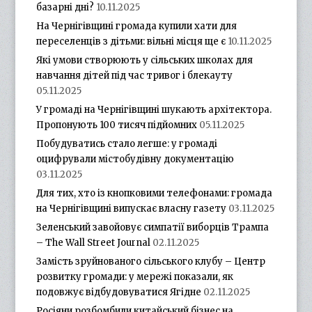
базарні дні?
10.11.2025
На Чернігівщині громада купили хати для
переселенців з дітьми: вільні місця ще є
10.11.2025
Які умови створюють у сільських школах для
навчання дітей під час тривог і блекауту
05.11.2025
У громаді на Чернігівщині шукають архітектора.
Пропонують 100 тисяч підйомних
05.11.2025
Побудуватись стало легше: у громаді
оцифрували містобудівну документацію
03.11.2025
Для тих, хто із кнопковими телефонами: громада
на Чернігівщині випускає власну газету
03.11.2025
Зеленський завойовує симпатії виборців Трампа
– The Wall Street Journal
02.11.2025
Замість зруйнованого сільського клубу – Центр
розвитку громади: у мережі показали, як
подовжує відбудовуватися Ягідне
02.11.2025
Росіяни розбомбили китайський бізнес на