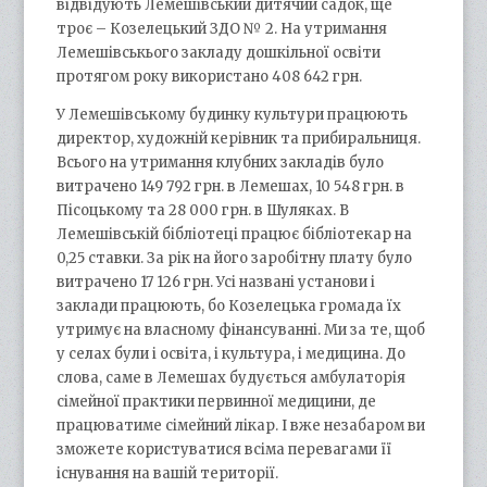
відвідують Лемешівський дитячий садок, ще
троє – Козелецький ЗДО № 2. На утримання
Лемешівськього закладу дошкільної освіти
протягом року використано 408 642 грн.
У Лемешівському будинку культури працюють
директор, художній керівник та прибиральниця.
Всього на утримання клубних закладів було
витрачено 149 792 грн. в Лемешах, 10 548 грн. в
Пісоцькому та 28 000 грн. в Шуляках. В
Лемешівській бібліотеці працює бібліотекар на
0,25 ставки. За рік на його заробітну плату було
витрачено 17 126 грн. Усі названі установи і
заклади працюють, бо Козелецька громада їх
утримує на власному фінансуванні. Ми за те, щоб
у селах були і освіта, і культура, і медицина. До
слова, саме в Лемешах будується амбулаторія
сімейної практики первинної медицини, де
працюватиме сімейний лікар. І вже незабаром ви
зможете користуватися всіма перевагами її
існування на вашій території.