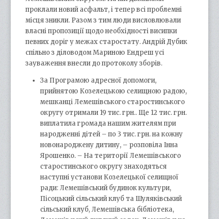
проклали новий асфальт, і тепер всі проблемні
місця зникли. Разом з тим люди висловлювали
власні пропозиції щодо необхідності висипки
певних доріг у межах старостату. Андрій Дубик
спільно з діловодом Мариною Ендреш усі
зауваження внесли до протоколу зборів.
За Програмою адресної допомоги,
прийнятою Козелецькою селищною радою,
мешканці Лемешівського старостинського
округу отримали 19 тис. грн.. Ще 12 тис. грн.
виплатила громада нашим жителям при
народженні дітей – по 3 тис. грн. на кожну
новонароджену дитину, – розповіла Інна
Ярошенко. – На території Лемешівського
старостинського округу знаходяться
наступні установи Козелецької селищної
ради: Лемешівський будинок культури,
Пісоцький сільський клуб та Шуляківський
сільський клуб, Лемешівська бібліотека,