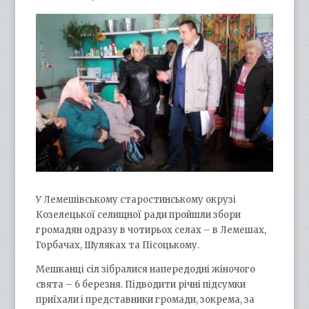
У Лемешівському старостинському окрузі
Козелецької селищної ради пройшли збори
громадян одразу в чотирьох селах – в Лемешах,
Горбачах, Шуляках та Пісоцькому.
Мешканці сіл зібралися напередодні жіночого
свята – 6 березня. Підводити річні підсумки
приїхали і представники громади, зокрема, за