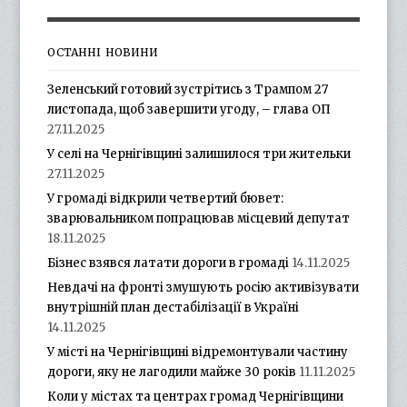
ОСТАННІ НОВИНИ
Зеленський готовий зустрітись з Трампом 27
листопада, щоб завершити угоду, – глава ОП
27.11.2025
У селі на Чернігівщині залишилося три жительки
27.11.2025
У громаді відкрили четвертий бювет:
зварювальником попрацював місцевий депутат
18.11.2025
Бізнес взявся латати дороги в громаді
14.11.2025
Невдачі на фронті змушують росію активізувати
внутрішній план дестабілізації в Україні
14.11.2025
У місті на Чернігівщині відремонтували частину
дороги, яку не лагодили майже 30 років
11.11.2025
Коли у містах та центрах громад Чернігівщини