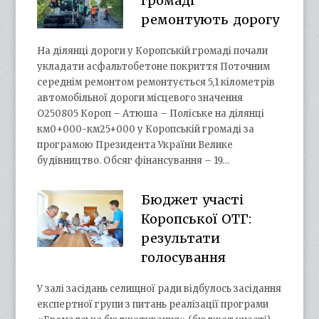
громаді
ремонтують дорогу
На ділянці дороги у Коропській громаді почали
укладати асфальтобетоне покриття Поточним
середнім ремонтом ремонтується 5,1 кілометрів
автомобільної дороги місцевого значення
О250805 Короп – Атюша – Поліське на ділянці
км0+000-км25+000 у Коропській громаді за
програмою Президента України Велике
будівництво. Обсяг фінансування – 19…
Бюджет участі
Коропської ОТГ:
результати
голосування
У залі засідань селищної ради відбулось засідання
експертної групи з питань реалізації програми