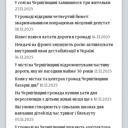
У селі на Чернігівщині залишилося три жительки
27.11.2025
У громаді відкрили четвертий бювет:
зварювальником попрацював місцевий депутат
18.11.2025
Бізнес взявся латати дороги в громаді
14.11.2025
Невдачі на фронті змушують росію активізувати
внутрішній план дестабілізації в Україні
14.11.2025
У місті на Чернігівщині відремонтували частину
дороги, яку не лагодили майже 30 років
11.11.2025
Коли у містах та центрах громад Чернігівщини
базарні дні?
10.11.2025
На Чернігівщині громада купили хати для
переселенців з дітьми: вільні місця ще є
10.11.2025
Які умови створюють у сільських школах для
навчання дітей під час тривог і блекауту
05.11.2025
У громаді на Чернігівщині шукають архітектора.