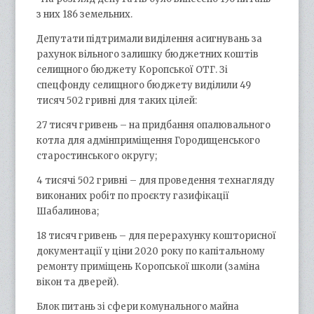
з них 186 земельних.
Депутати підтримали виділення асигнувань за
рахунок вільного залишку бюджетних коштів
селищного бюджету Коропської ОТГ. Зі
спецфонду селищного бюджету виділили 49
тисяч 502 гривні для таких цілей:
27 тисяч гривень – на придбання опалювального
котла для адмінприміщення Городищенського
старостинського округу;
4 тисячі 502 гривні – для проведення технагляду
виконаних робіт по проєкту газифікації
Шабалинова;
18 тисяч гривень – для перерахунку кошторисної
документації у ціни 2020 року по капітальному
ремонту приміщень Коропської школи (заміна
вікон та дверей).
Блок питань зі сфери комунального майна