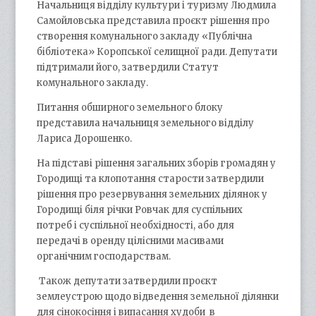
Начальниця відділу культури і туризму Людмила
Самойловська представила проєкт рішення про
створення комунального закладу «Публічна
бібліотека» Коропської селищної ради. Депутати
підтримали його, затвердили Статут
комунального закладу.
Питання обширного земельного блоку
представила начальниця земельного відділу
Лариса Дорошенко.
На підставі рішення загальних зборів громадян у
Городищі та клопотання старости затвердили
рішення про резервування земельних ділянок у
Городищі біля річки Ровчак для суспільних
потреб і суспільної необхідності, або для
передачі в оренду цілісними масивами
органічним господарствам.
Також депутати затвердили проєкт
землеустрою щодо відведення земельної ділянки
для сінокосіння і випасання худоби в