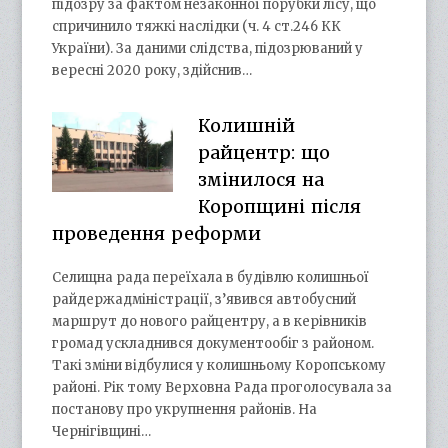
підозру за фактом незаконної порубки лісу, що
спричинило тяжкі наслідки (ч. 4 ст.246 КК
України). За даними слідства, підозрюваний у
вересні 2020 року, здійснив…
Колишній
райцентр: що
змінилося на
Коропщині після
проведення реформи
Селищна рада переїхала в будівлю колишньої
райдержадміністрації, з’явився автобусний
маршрут до нового райцентру, а в керівників
громад ускладнився документообіг з районом.
Такі зміни відбулися у колишньому Коропському
районі. Рік тому Верховна Рада проголосувала за
постанову про укрупнення районів. На
Чернігівщині…