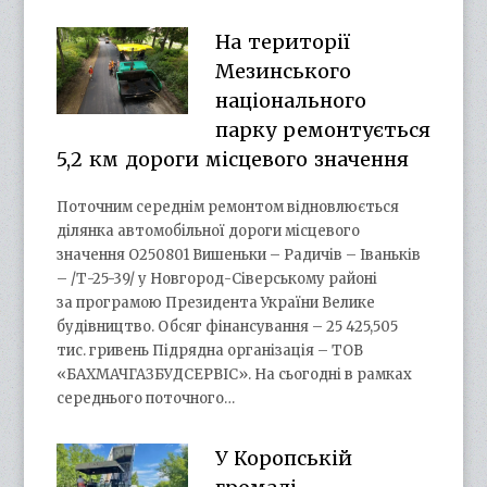
На території
Мезинського
національного
парку ремонтується
5,2 км дороги місцевого значення
Поточним середнім ремонтом відновлюється
ділянка автомобільної дороги місцевого
значення О250801 Вишеньки – Радичів – Іваньків
– /Т-25-39/ у Новгород-Сіверському районі
за програмою Президента України Велике
будівництво. Обсяг фінансування – 25 425,505
тис. гривень Підрядна організація – ТОВ
«БАХМАЧГАЗБУДСЕРВІС». На сьогодні в рамках
середнього поточного…
У Коропській