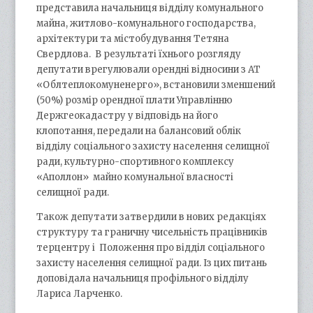
представила начальниця відділу комунального
майна, житлово-комунального господарства,
архітектури та містобудування Тетяна
Свердлова. В результаті їхнього розгляду
депутати врегулювали орендні відносини з АТ
«Облтеплокомуненерго», встановили зменшений
(50%) розмір орендної плати Управлінню
Держгеокадастру у відповідь на його
клопотання, передали на балансовий облік
відділу соціального захисту населення селищної
ради, культурно-спортивного комплексу
«Аполлон» майно комунальної власності
селищної ради.
Також депутати затвердили в нових редакціях
структуру та граничну чисельність працівників
терцентру і Положення про відділ соціального
захисту населення селищної ради. Із цих питань
доповідала начальниця профільного відділу
Лариса Ларченко.