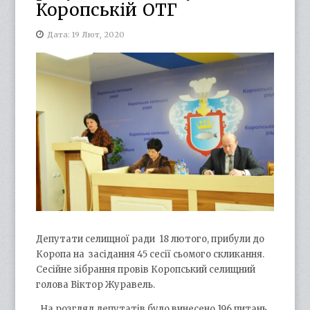
Коропській ОТГ
Дата: 19 Лют, 2020
Депутати селищної ради 18 лютого, прибули до
Коропа на засідання 45 сесії сьомого скликання.
Сесійне зібрання провів Коропський селищний
голова Віктор Журавель.
На розгляд депутатів було винесено 196 питань