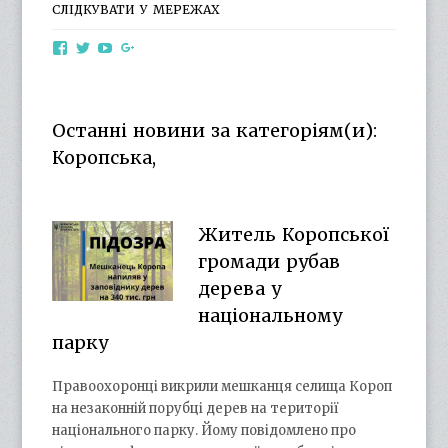
СЛІДКУВАТИ У МЕРЕЖАХ
View
View
View
View
otg.cn.ua’s
otg_cn_ua’s
UCba73zK-
100218615561229778998’s
profile
profile
rSLD6mYyKjr45Ng’s
profile
on
on
profile
on
Facebook
Twitter
on
Google+
Останні новини за категоріям(и):
YouTube
Коропська,
Житель Коропської
громади рубав
дерева у
національному
парку
Правоохоронці викрили мешканця селища Короп
на незаконній порубці дерев на території
національного парку. Йому повідомлено про