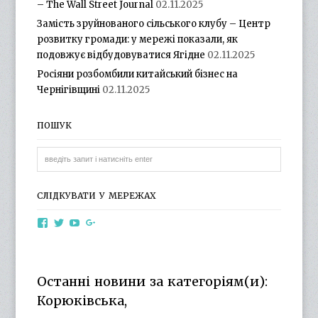
– The Wall Street Journal
02.11.2025
Замість зруйнованого сільського клубу – Центр
розвитку громади: у мережі показали, як
подовжує відбудовуватися Ягідне
02.11.2025
Росіяни розбомбили китайський бізнес на
Чернігівщині
02.11.2025
ПОШУК
СЛІДКУВАТИ У МЕРЕЖАХ
View
View
View
View
otg.cn.ua’s
otg_cn_ua’s
UCba73zK-
100218615561229778998’s
profile
profile
rSLD6mYyKjr45Ng’s
profile
on
on
profile
on
Facebook
Twitter
on
Google+
Останні новини за категоріям(и):
YouTube
Корюківська,