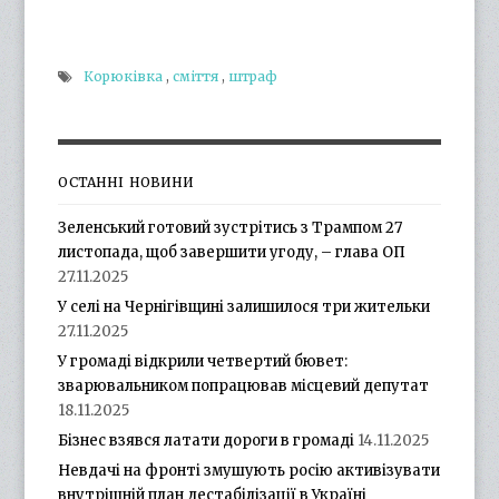
Корюківка
,
сміття
,
штраф
ОСТАННІ НОВИНИ
Зеленський готовий зустрітись з Трампом 27
листопада, щоб завершити угоду, – глава ОП
27.11.2025
У селі на Чернігівщині залишилося три жительки
27.11.2025
У громаді відкрили четвертий бювет:
зварювальником попрацював місцевий депутат
18.11.2025
Бізнес взявся латати дороги в громаді
14.11.2025
Невдачі на фронті змушують росію активізувати
внутрішній план дестабілізації в Україні