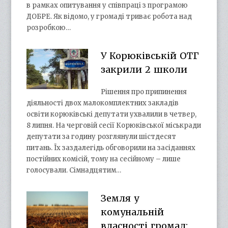
в рамках опитування у співпраці з програмою
ДОБРЕ. Як відомо, у громаді триває робота над
розробкою…
У Корюківській ОТГ
закрили 2 школи
Рішення про припинення
діяльності двох малокомплектних закладів
освіти корюківські депутати ухвалили в четвер,
8 липня. На черговій сесії Корюківської міськради
депутати за годину розглянули шістдесят
питань. Їх заздалегідь обговорили на засіданнях
постійних комісій, тому на сесійному – лише
голосували. Сімнадцятим…
Земля у
комунальній
власності громад: