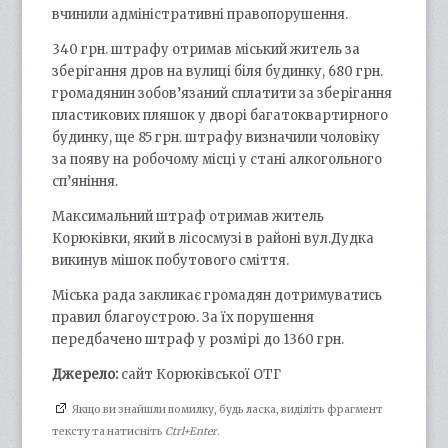
вчинили адміністративні правопорушення.
340 грн. штрафу отримав міський житель за
зберігання дров на вулиці біля будинку, 680 грн.
громадянин зобов’язаний сплатити за зберігання
пластикових пляшок у дворі багатоквартирного
будинку, ще 85 грн. штрафу визначили чоловіку
за появу на робочому місці у стані алкогольного
сп’яніння.
Максимальний штраф отримав житель
Корюківки, який в лісосмузі в районі вул.Дудка
викинув мішок побутового сміття.
Міська рада закликає громадян дотримуватись
правил благоустрою. За їх порушення
передбачено штраф у розмірі до 1360 грн.
Джерело:
сайт Корюківської ОТГ
Якщо ви знайшли помилку, будь ласка, виділіть фрагмент
тексту та натисніть
Ctrl+Enter
.