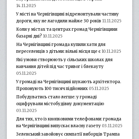
14.11.2025
У місті на Чернігівщині відремонтували частину
дороги, яку не лагодили майже 30 років
11.11.2025
Коли у містах та центрах громад Чернігівщини
базарні дні?
10.11.2025
На Чернігівщині громада купили хати для
переселенців з дітьми: вільні місця ще є
10.11.2025
Які умови створюють у сільських школах для
навчання дітей під час тривог і блекауту
05.11.2025
У громаді на Чернігівщині шукають архітектора.
Пропонують 100 тисяч підйомних
05.11.2025
Побудуватись стало легше: у громаді
оцифрували містобудівну документацію
03.11.2025
Для тих, хто із кнопковими телефонами: громада
на Чернігівщині випускає власну газету
03.11.2025
Зеленський завойовує симпатії виборців Трампа