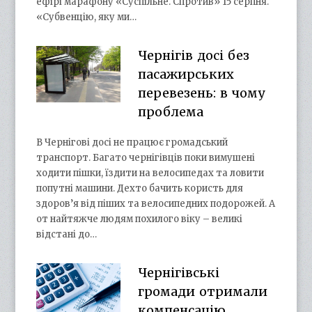
ефірі марафону «Суспільне. Спротив» 15 серпня.
«Субвенцію, яку ми…
Чернігів досі без
пасажирських
перевезень: в чому
проблема
В Чернігові досі не працює громадський
транспорт. Багато чернігівців поки вимушені
ходити пішки, їздити на велосипедах та ловити
попутні машини. Дехто бачить користь для
здоров’я від піших та велосипедних подорожей. А
от найтяжче людям похилого віку – великі
відстані до…
Чернігівські
громади отримали
компенсацію