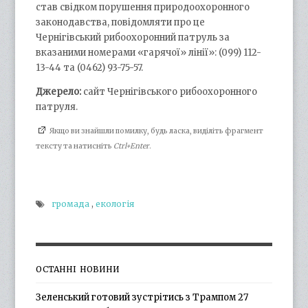
став свідком порушення природоохоронного
законодавства, повідомляти про це
Чернігівський рибоохоронний патруль за
вказаними номерами «гарячої» лінії»: (099) 112-
13-44 та (0462) 93-75-57.
Джерело:
сайт Чернігівського рибоохоронного
патруля.
Якщо ви знайшли помилку, будь ласка, виділіть фрагмент
тексту та натисніть
Ctrl+Enter
.
громада
,
екологія
ОСТАННІ НОВИНИ
Зеленський готовий зустрітись з Трампом 27