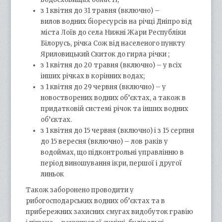
з 1 квітня до 31 травня (включно) –
вилов водних біоресурсів на річці Дніпро від
міста Лоїв до села Нижні Жари Республіки
Білорусь, річка Сож від населеного пункту
Яриловицький Скиток до гирла річки ;
з 1 квітня до 20 травня (включно) – у всіх
інших річках в корінних водах;
з 1 квітня до 29 червня (включно) – у
новостворених водних об’єктах, а також в
придатковій системі річок та інших водних
об’єктах.
з 1 квітня до 15 червня (включно) і з 15 серпня
до 15 вересня (включно) – лов раків у
водоймах, що підконтрольні управлінню в
період виношування ікри, першої і другої
линьок
Також заборонено проводити у
рибогосподарських водних об’єктах та в
прибережних захисних смугах видобуток гравію