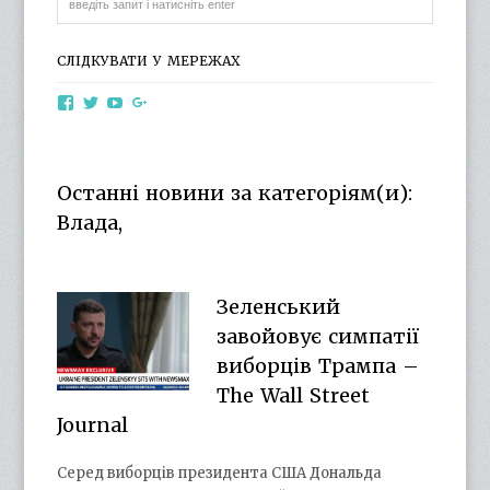
СЛІДКУВАТИ У МЕРЕЖАХ
View
View
View
View
otg.cn.ua’s
otg_cn_ua’s
UCba73zK-
100218615561229778998’s
profile
profile
rSLD6mYyKjr45Ng’s
profile
on
on
profile
on
Facebook
Twitter
on
Google+
Останні новини за категоріям(и):
YouTube
Влада,
Зеленський
завойовує симпатії
виборців Трампа –
The Wall Street
Journal
Серед виборців президента США Дональда