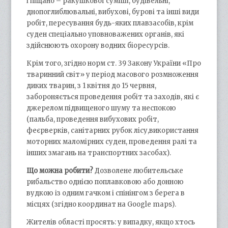
і піщано – ракушкової суміші, будівельні,
днопоглиблювальні, вибухові, бурові та інші види
робіт, пересування будь-яких плавзасобів, крім
суден спеціально уповноважених органів, які
здійснюють охорону водних біоресурсів.
Крім того, згідно норм ст. 39 Закону України «Про
тваринний світ» у період масового розмноження
диких тварин, з 1 квітня до 15 червня,
забороняється проведення робіт та заходів, які є
джерелом підвищеного шуму та неспокою
(пальба, проведення вибухових робіт,
феєрверків, санітарних рубок лісу,використання
моторних маломірних суден, проведення ралі та
інших змагань на транспортних засобах).
Що можна робити?
Дозволене любительське
рибальство однією поплавковою або донною
вудкою із одним гачком і спінінгом з берега в
місцях (згідно координат на Google maps).
Жителів області просять: у випадку, якщо хтось