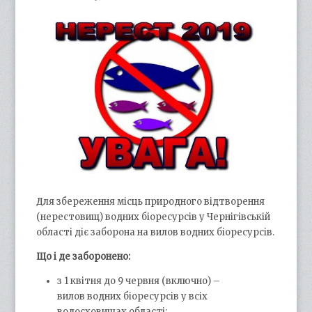
Для збереження місць природного відтворення
(нерестовищ) водних біоресурсів у Чернігівській
області діє заборона на вилов водних біоресурсів.
Що і де заборонено:
з 1 квітня до 9 червня (включно) –
вилов водних біоресурсів у всіх
водосховищах області;