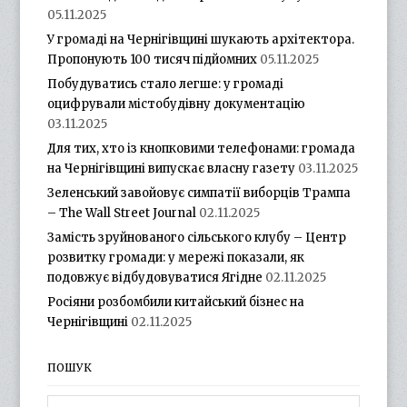
05.11.2025
У громаді на Чернігівщині шукають архітектора.
Пропонують 100 тисяч підйомних
05.11.2025
Побудуватись стало легше: у громаді
оцифрували містобудівну документацію
03.11.2025
Для тих, хто із кнопковими телефонами: громада
на Чернігівщині випускає власну газету
03.11.2025
Зеленський завойовує симпатії виборців Трампа
– The Wall Street Journal
02.11.2025
Замість зруйнованого сільського клубу – Центр
розвитку громади: у мережі показали, як
подовжує відбудовуватися Ягідне
02.11.2025
Росіяни розбомбили китайський бізнес на
Чернігівщині
02.11.2025
ПОШУК