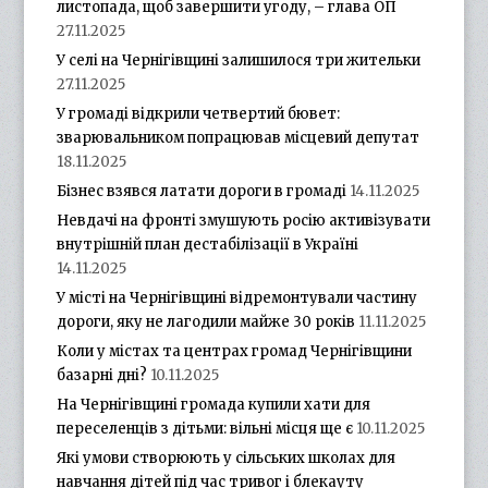
листопада, щоб завершити угоду, – глава ОП
27.11.2025
У селі на Чернігівщині залишилося три жительки
27.11.2025
У громаді відкрили четвертий бювет:
зварювальником попрацював місцевий депутат
18.11.2025
Бізнес взявся латати дороги в громаді
14.11.2025
Невдачі на фронті змушують росію активізувати
внутрішній план дестабілізації в Україні
14.11.2025
У місті на Чернігівщині відремонтували частину
дороги, яку не лагодили майже 30 років
11.11.2025
Коли у містах та центрах громад Чернігівщини
базарні дні?
10.11.2025
На Чернігівщині громада купили хати для
переселенців з дітьми: вільні місця ще є
10.11.2025
Які умови створюють у сільських школах для
навчання дітей під час тривог і блекауту