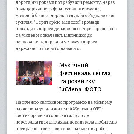
дороги, які роками потребували ремонту. Через
брак державного фінансування громада,
місцевий бізнес і дорожні служби об’єднали свої
зусилля. “Територією Менської громади
проходять дороги державного, територіального
та місцевого значення. Відповідно до
повноважень, держава утримує дороги
державного і територіального…
Музичний
фестиваль світла
та розвитку
LuMena. ФОТО
Насиченою святковою програмою на міському
пляжі порадували жителей Менської ОТГ і
гостей організатори свята. Було де
порозважатися дітлахам, порадувала любителів
прекрасного виставка оригінальних виробів