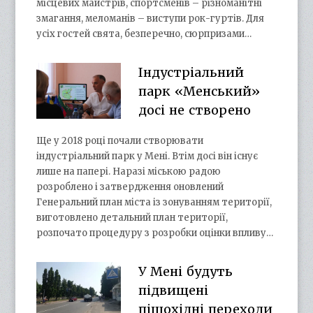
місцевих майстрів, спортсменів – різноманітні
змагання, меломанів – виступи рок-гуртів. Для
усіх гостей свята, безперечно, сюрпризами…
Індустріальний
парк «Менський»
досі не створено
Ще у 2018 році почали створювати
індустріальний парк у Мені. Втім досі він існує
лише на папері. Наразі міською радою
розроблено і затвердження оновлений
Генеральний план міста із зонуванням території,
виготовлено детальний план території,
розпочато процедуру з розробки оцінки впливу…
У Мені будуть
підвищені
пішохідні переходи