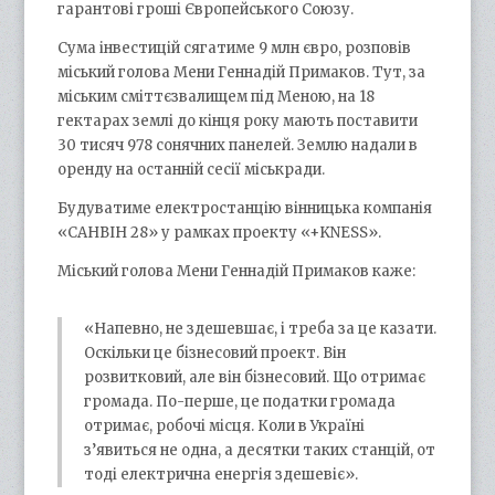
гарантові гроші Європейського Союзу.
Сума інвестицій сягатиме 9 млн євро, розповів
міський голова Мени Геннадій Примаков. Тут, за
міським сміттєзвалищем під Меною, на 18
гектарах землі до кінця року мають поставити
30 тисяч 978 сонячних панелей. Землю надали в
оренду на останній сесії міськради.
Будуватиме електростанцію вінницька компанія
«САНВІН 28» у рамках проекту «+KNESS».
Міський голова Мени Геннадій Примаков каже:
«Напевно, не здешевшає, і треба за це казати.
Оскільки це бізнесовий проект. Він
розвитковий, але він бізнесовий. Що отримає
громада. По-перше, це податки громада
отримає, робочі місця. Коли в Україні
з’явиться не одна, а десятки таких станцій, от
тоді електрична енергія здешевіє».