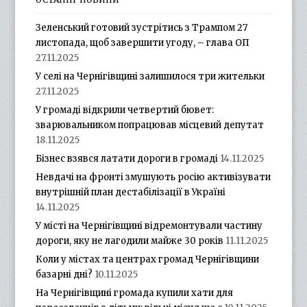
Зеленський готовий зустрітись з Трампом 27
листопада, щоб завершити угоду, – глава ОП
27.11.2025
У селі на Чернігівщині залишилося три жительки
27.11.2025
У громаді відкрили четвертий бювет:
зварювальником попрацював місцевий депутат
18.11.2025
Бізнес взявся латати дороги в громаді
14.11.2025
Невдачі на фронті змушують росію активізувати
внутрішній план дестабілізації в Україні
14.11.2025
У місті на Чернігівщині відремонтували частину
дороги, яку не лагодили майже 30 років
11.11.2025
Коли у містах та центрах громад Чернігівщини
базарні дні?
10.11.2025
На Чернігівщині громада купили хати для