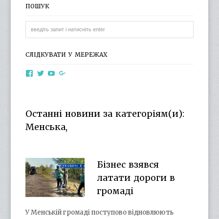
ПОШУК
СЛІДКУВАТИ У МЕРЕЖАХ
View
View
View
View
otg.cn.ua’s
otg_cn_ua’s
UCba73zK-
100218615561229778998’s
profile
profile
rSLD6mYyKjr45Ng’s
profile
on
on
profile
on
Facebook
Twitter
on
Google+
Останні новини за категоріям(и):
YouTube
Менська,
Бізнес взявся
латати дороги в
громаді
У Менській громаді поступово відновлюють