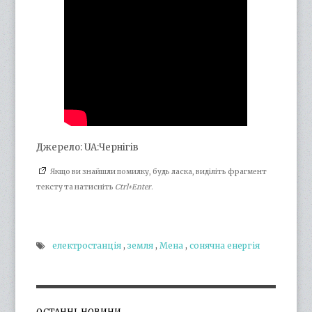
Джерело: UA:Чернігів
Якщо ви знайшли помилку, будь ласка, виділіть фрагмент
тексту та натисніть
Ctrl+Enter
.
електростанція
,
земля
,
Мена
,
сонячна енергія
ОСТАННІ НОВИНИ