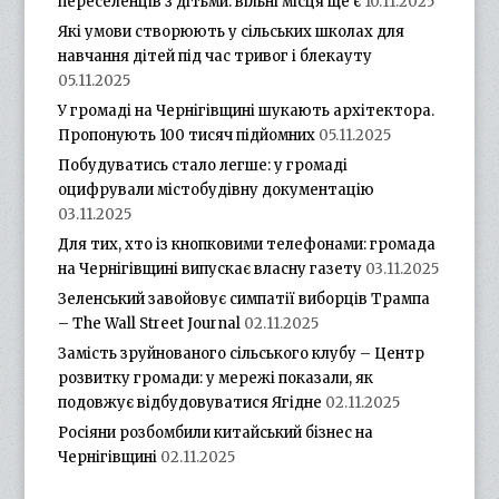
переселенців з дітьми: вільні місця ще є
10.11.2025
Які умови створюють у сільських школах для
навчання дітей під час тривог і блекауту
05.11.2025
У громаді на Чернігівщині шукають архітектора.
Пропонують 100 тисяч підйомних
05.11.2025
Побудуватись стало легше: у громаді
оцифрували містобудівну документацію
03.11.2025
Для тих, хто із кнопковими телефонами: громада
на Чернігівщині випускає власну газету
03.11.2025
Зеленський завойовує симпатії виборців Трампа
– The Wall Street Journal
02.11.2025
Замість зруйнованого сільського клубу – Центр
розвитку громади: у мережі показали, як
подовжує відбудовуватися Ягідне
02.11.2025
Росіяни розбомбили китайський бізнес на
Чернігівщині
02.11.2025