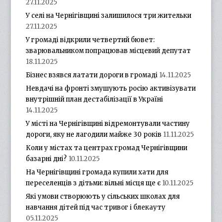
27.11.2025
У селі на Чернігівщині залишилося три жительки
27.11.2025
У громаді відкрили четвертий бювет:
зварювальником попрацював місцевий депутат
18.11.2025
Бізнес взявся латати дороги в громаді
14.11.2025
Невдачі на фронті змушують росію активізувати
внутрішній план дестабілізації в Україні
14.11.2025
У місті на Чернігівщині відремонтували частину
дороги, яку не лагодили майже 30 років
11.11.2025
Коли у містах та центрах громад Чернігівщини
базарні дні?
10.11.2025
На Чернігівщині громада купили хати для
переселенців з дітьми: вільні місця ще є
10.11.2025
Які умови створюють у сільських школах для
навчання дітей під час тривог і блекауту
05.11.2025