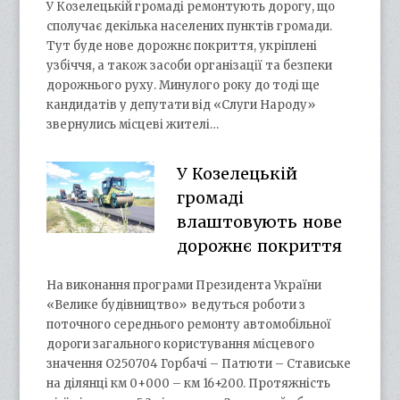
У Козелецькій громаді ремонтують дорогу, що
сполучає декілька населених пунктів громади.
Тут буде нове дорожнє покриття, укріплені
узбіччя, а також засоби організації та безпеки
дорожнього руху. Минулого року до тоді ще
кандидатів у депутати від «Слуги Народу»
звернулись місцеві жителі…
У Козелецькій
громаді
влаштовують нове
дорожнє покриття
На виконання програми Президента України
«Велике будівництво» ведуться роботи з
поточного середнього ремонту автомобільної
дороги загального користування місцевого
значення О250704 Горбачі – Патюти – Ставиське
на ділянці км 0+000 – км 16+200. Протяжність