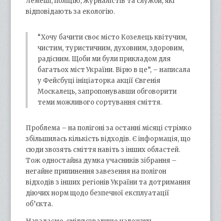
Лемеші, поліцію, журналістів та служби, які
відповідають за екологію.
“Хочу бачити своє місто Козелець квітучим,
чистим, туристичним, духовним, здоровим,
радісним. Щоби ми були прикладом для
багатьох міст України. Вірю в це”, – написала
у Фейсбуці ініціаторка акції Євгенія
Москалець, запропонувавши обговорити
теми можливого сортування сміття.
Проблема – на полігоні за останні місяці стрімко
збільшилась кількість відходів. Є інформація, що
сюди звозять сміття навіть з інших областей.
Тож одностайна думка учасників зібрання –
негайне припинення завезення на полігон
відходів з інших регіонів України та дотримання
діючих норм щодо безпечної експлуатації
об’єкта.