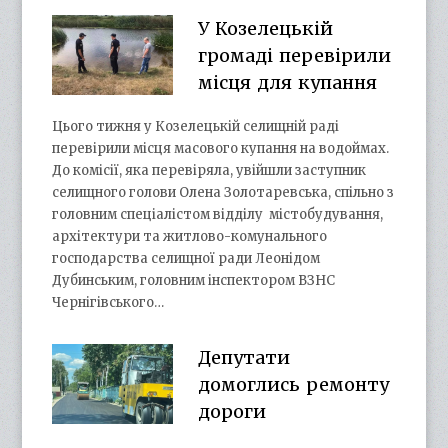
У Козелецькій
громаді перевірили
місця для купання
Цього тижня у Козелецькій селищній раді
перевірили місця масового купання на водоймах.
До комісії, яка перевіряла, увійшли заступник
селищного голови Олена Золотаревська, спільно з
головним спеціалістом відділу містобудування,
архітектури та житлово-комунального
господарства селищної ради Леонідом
Дубинським, головним інспектором ВЗНС
Чернігівського…
Депутати
домоглись ремонту
дороги