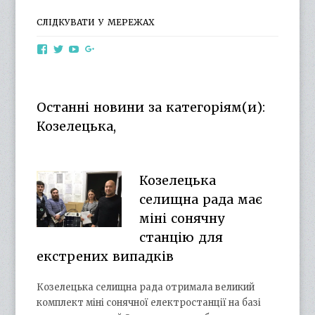
СЛІДКУВАТИ У МЕРЕЖАХ
View
View
View
View
otg.cn.ua’s
otg_cn_ua’s
UCba73zK-
100218615561229778998’s
profile
profile
rSLD6mYyKjr45Ng’s
profile
on
on
profile
on
Facebook
Twitter
on
Google+
Останні новини за категоріям(и):
YouTube
Козелецька,
Козелецька
селищна рада має
міні сонячну
станцію для
екстрених випадків
Козелецька селищна рада отримала великий
комплект міні сонячної електростанції на базі