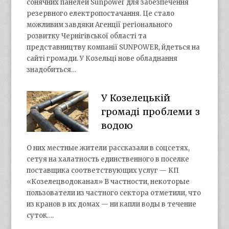
сонячних панелей Sunpower для забезпечення
резервного електропостачання. Це стало
можливим завдяки Агенції регіонального
розвитку Чернігівської області та
представництву компанії SUNPOWER, йдеться на
сайті громади. У Козельці нове обладнання
знадобиться…
У Козелецькій
громаді проблеми з
водою
О них местные жители рассказали в соцсетях,
сетуя на халатность единственного в поселке
поставщика соответствующих услуг — КП
«Козелецводоканал» В частности, некоторые
пользователи из частного сектора отметили, что
из кранов в их домах — ни капли воды в течение
суток….