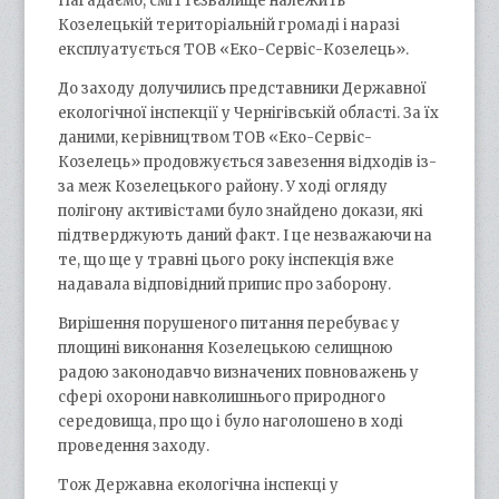
Нагадаємо, сміттєзвалище належить
Козелецькій територіальній громаді і наразі
експлуатується ТОВ «Еко-Сервіс-Козелець».
До заходу долучились представники Державної
екологічної інспекції у Чернігівській області. За їх
даними, керівництвом ТОВ «Еко-Сервіс-
Козелець» продовжується завезення відходів із-
за меж Козелецького району. У ході огляду
полігону активістами було знайдено докази, які
підтверджують даний факт. І це незважаючи на
те, що ще у травні цього року інспекція вже
надавала відповідний припис про заборону.
Вирішення порушеного питання перебуває у
площині виконання Козелецькою селищною
радою законодавчо визначених повноважень у
сфері охорони навколишнього природного
середовища, про що і було наголошено в ході
проведення заходу.
Тож Державна екологічна інспекці у