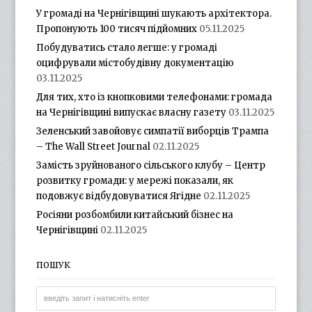
У громаді на Чернігівщині шукають архітектора.
Пропонують 100 тисяч підйомних
05.11.2025
Побудуватись стало легше: у громаді
оцифрували містобудівну документацію
03.11.2025
Для тих, хто із кнопковими телефонами: громада
на Чернігівщині випускає власну газету
03.11.2025
Зеленський завойовує симпатії виборців Трампа
– The Wall Street Journal
02.11.2025
Замість зруйнованого сільського клубу – Центр
розвитку громади: у мережі показали, як
подовжує відбудовуватися Ягідне
02.11.2025
Росіяни розбомбили китайський бізнес на
Чернігівщині
02.11.2025
ПОШУК