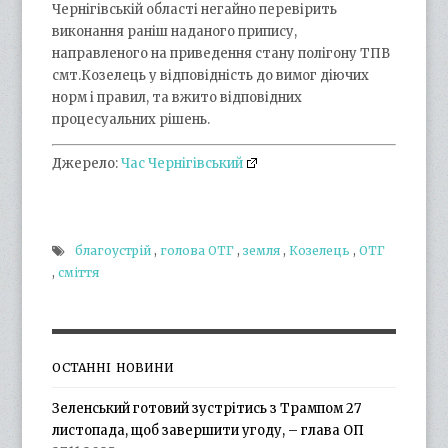
Чернігівській області негайно перевірить
виконання раніш наданого припису,
направленого на приведення стану полігону ТПВ
смт.Козелець у відповідність до вимог діючих
норм і правил, та вжито відповідних
процесуальних рішень.
Джерело:
Час Чернігівський
благоустрій
,
голова ОТГ
,
земля
,
Козелець
,
ОТГ
,
сміття
ОСТАННІ НОВИНИ
Зеленський готовий зустрітись з Трампом 27
листопада, щоб завершити угоду, – глава ОП