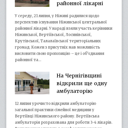
районної лікарні
У середу, 21 липня, у Ніжині радилися щодо
перспектив існування Ніжинської центральної
районної лікарні. У нараді взяли участь керівники
Ніжинської, Вертіївської, Лосинівської,
Крутівської, Талалаївської територіальних
громад. Кожен з присутніх мав можливість
висловити свою пропозицію – це і об’єднання
районної та…
На Чернігівщині
відкрили ще одну
амбулаторію
12 липня урочисто відкрили амбулаторію
загальної практики сімейної медицини у
Вертіївці Ніжинського району. Вертіївська
амбулаторія розрахована для роботи 3-4 лікарів.