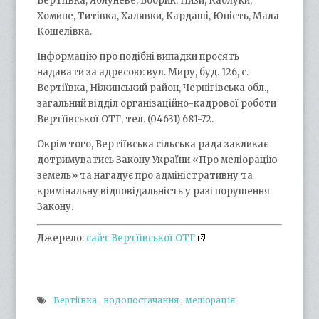
Вертіївка, Яблуневе, Бобрик, Низи, Каблуки,
Хомине, Титівка, Халявки, Кардаші, Юність, Мала
Кошелівка.
Інформацію про подібні випадки просять
надавати за адресою: вул. Миру, буд. 126, с.
Вертіївка, Ніжинський район, Чернігівська обл.,
загальний відділ організаційно-кадрової роботи
Вертїівської ОТГ, тел. (04631) 681-72.
Окрім того, Вертіївська сільська рада закликає
дотримуватись Закону України «Про меліорацію
земель» та нагадує про адміністративну та
кримінальну відповідальність у разі порушення
Закону.
Джерело:
сайт Вертїівської ОТГ
Вертіївка
,
водопостачання
,
меліорація