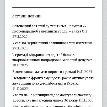
ОСТАННІ НОВИНИ
Зеленський готовий зустрітись з Трампом 27
листопада, щоб завершити угоду, – глава ОП
27.11.2025
У селі на Чернігівщині залишилося три жительки
27.11.2025
У громаді відкрили четвертий бювет:
зварювальником попрацював місцевий депутат
18.11.2025
Бізнес взявся латати дороги в громаді
14.11.2025
Невдачі на фронті змушують росію активізувати
внутрішній план дестабілізації в Україні
14.11.2025
У місті на Чернігівщині відремонтували частину
дороги, яку не лагодили майже 30 років
11.11.2025
Коли у містах та центрах громад Чернігівщини