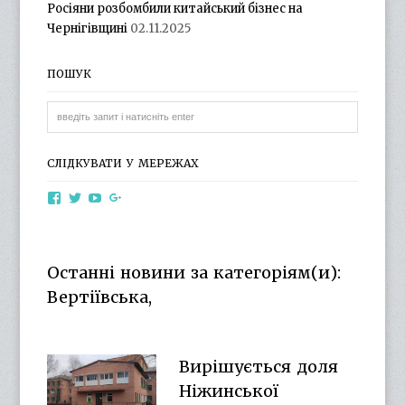
Росіяни розбомбили китайський бізнес на
Чернігівщині
02.11.2025
ПОШУК
СЛІДКУВАТИ У МЕРЕЖАХ
View
View
View
View
otg.cn.ua’s
otg_cn_ua’s
UCba73zK-
100218615561229778998’s
profile
profile
rSLD6mYyKjr45Ng’s
profile
on
on
profile
on
Facebook
Twitter
on
Google+
Останні новини за категоріям(и):
YouTube
Вертіївська,
Вирішується доля
Ніжинської