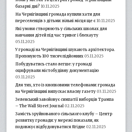
базарні дні?
10.11.2025
На Чернігівщині громада купили хати для
переселенців з дітьми: вільні місця ще є
10.11.2025
Які умови створюють у сільських школах для
навчання дітей під час тривог і блекауту
05.11.2025
У громаді на Чернігівщині шукають архітектора.
Пропонують 100 тисяч підйомних
05.11.2025
Побудуватись стало легше: у громаді
оцифрували містобудівну документацію
03.11.2025
Для тих, хто із кнопковими телефонами: громада
на Чернігівщині випускає власну газету
03.11.2025
Зеленський завойовує симпатії виборців Трампа
– The Wall Street Journal
02.11.2025
Замість зруйнованого сільського клубу – Центр
розвитку громади: у мережі показали, як
подовжує відбудовуватися Ягідне
02.11.2025