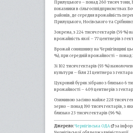
Прилуцького – понад 260 тисяч тонн, І
показники в сільгосппідприємствах Бо
районів, де середня врожайність пере
Прилуцького, Носівського та Срібнянс
Зокрема, з 224 тисяч гектарів (59 %) н
врожайність якої – 77 центнерів з гек
Врожай соняшнику на Чернігівщині цьог
%), при середній врожайності – понад 
Зі 102 тисяч гектарів (93 %) намолоче
культури – біля 21 центнера з гектара
Цукровий буряк зібрано з близько 6 ти
врожайності – 409 центнерів з гектар
Озиминою засіяно майже 228 тисяч гек
зерно – понад 190 тисяч гектарів, з я
близько 23 тисяч гектарів (96 %).
Джерело:
Чернігівська ОДА
за інфор
Чернігівської облдержадміністрації