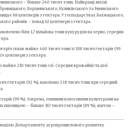
чнянського – більше 240 тисяч тонн. Найкращі якісні
бровицького, Борзнянського, Куликівського та Ічнянського
вищує 68 центнерів з гектара. У господарствах Бахмацького,
ького районів – понад 62 центнери з гектара.
амолочено біля 1,7 мільйона тонн кукурудзи на зерно, середня
тара.
оріч склав майже 460 тисяч тонн зі 188 тисяч гектарів (99
24 центнери з гектара.
но майже 210 тисяч тонн сої. Середня врожайність цієї
.
сяч гектарів (92 %), накопано 238 тисяч тонн при середній
а.
тарів (99 %). Зокрема, озимими колосовими культурами на
ких пшеницею – більше 167 тисяч гектарів (89 %), житом –
мацією Департаменту агропромислового розвитку