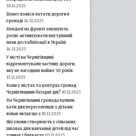
18.11.2025
Бізнес взявся латати дороги в
громаді
14.11.2025
Невдачі на фронті змушують
росію активізувати внутрішній
план дестабілізації в Україні
14.11.2025
У місті на Чернігівщині
відремонтували частину дороги,
яку не лагодили майже 30 років
11.11.2025
Коли у містах та центрах громад
Чернігівщини базарні дні?
10.11.2025
На Чернігівщині громада купили
хати для переселенців з дітьми:
вільні місця ще є
10.11.2025
Які умови створюють у сільських
школах для навчання дітей під час
тривог і блекауту
05.11.2025