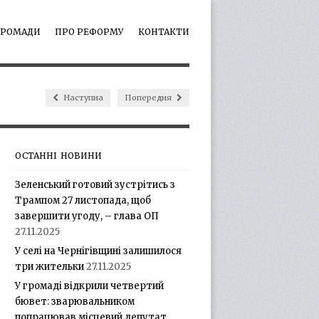
ГРОМАДИ
ПРО РЕФОРМУ
КОНТАКТИ
Наступна
Попередня
ОСТАННІ НОВИНИ
Зеленський готовий зустрітись з
Трампом 27 листопада, щоб
завершити угоду, – глава ОП
27.11.2025
У селі на Чернігівщині залишилося
три жительки
27.11.2025
У громаді відкрили четвертий
бювет: зварювальником
попрацював місцевий депутат