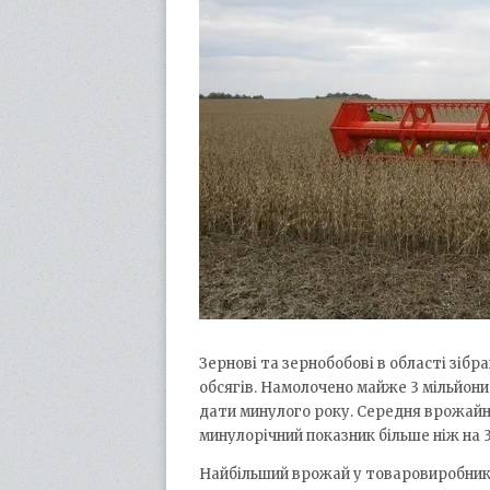
Зернові та зернобобові в області зібра
обсягів. Намолочено майже 3 мільйони 
дати минулого року. Середня врожайні
минулорічний показник більше ніж на 
Найбільший врожай у товаровиробникі