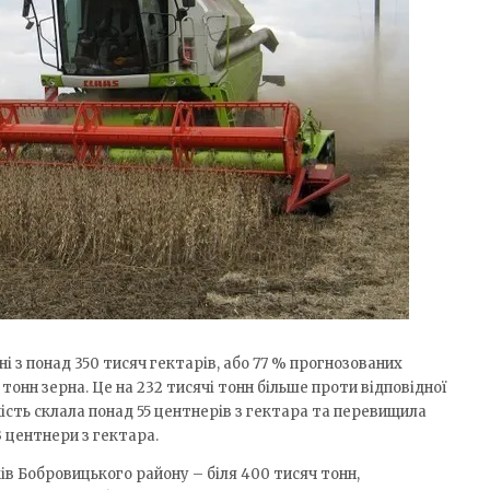
ні з понад 350 тисяч гектарів, або 77 % прогнозованих
тонн зерна. Це на 232 тисячі тонн більше проти відповідної
сть склала понад 55 центнерів з гектара та перевищила
3 центнери з гектара.
в Бобровицького району – біля 400 тисяч тонн,