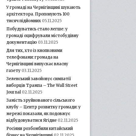
У громаді на Чернігівщині шукають
архітектора. Пропонують 100
тисяч підйомних
05.11.2025
Побудуватись стало легше: у
громаді оцифрували містобудівну
документацію
03.11.2025
Для тих, хто із кнопковими
телефонами: громада на
Чернігівщині випускає власну
газету
03.11.2025
Зеленський завойовує симпатії
виборців Трампа – The Wall Street
Journal
02.11.2025
Замість зруйнованого сільського
клубу – Центр розвитку громади: у
мережі показали, як подовжує
відбудовуватися Ягідне
02.11.2025
Росіяни розбомбили китайський
бізнес на Чернігівщині
02.11.2025