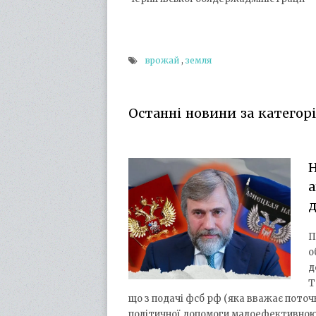
врожай
,
земля
Останні новини за категорія
Н
а
д
П
о
д
Т
що з подачі фсб рф (яка вважає поточн
політичної допомоги малоефективно