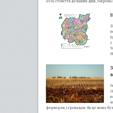
XVIII століття до наших днів, зокрема
Н
1
п
п
з
Ч
Н
З
І
с
к
м
фермерам, і громадам. Як це може бу