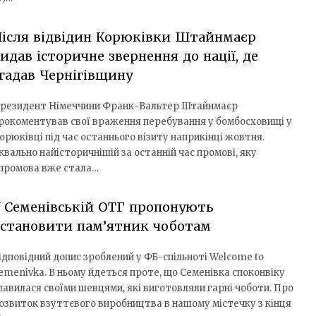
ісля відвідин Корюківки Штайнмаєр
идав історичне звернення до нації, де
гадав Чернігівщину
резидент Німеччини Франк-Вальтер Штайнмаєр
рокоментував свої враження перебування у бомбосховищі у
орюківці під час останнього візиту наприкінці жовтня.
квально найісторичнішій за останній час промові, яку
 промова вже стала…
 Семенівській ОТГ пропонують
встановити пам’ятник чоботам
ідповідний допис зроблений у ФБ-спільноті Welcome to
emenivka. В ньому йдеться проте, що Семенівка споконвіку
лавилася своїми шевцями, які виготовляли гарні чоботи. Про
озвиток взуттєвого виробництва в нашому містечку з кінця