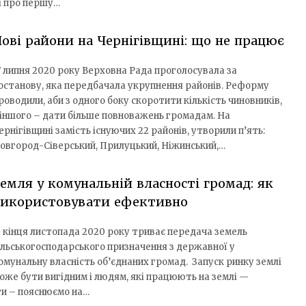
 і про першу…
ові райони на Чернігівщині: що не працює
7 липня 2020 року Верховна Рада проголосувала за
останову, яка передбачала укрупнення районів. Реформу
роводили, аби з одного боку скоротити кількість чиновників,
 іншого – дати більше повноважень громадам. На
ернігівщині замість існуючих 22 районів, утворили п’ять:
овгород-Сіверський, Прилуцький, Ніжинський,…
емля у комунальній власності громад: як
використовувати ефективно
з кінця листопада 2020 року триває передача земель
ільськогосподарського призначення з державної у
омунальну власність об’єднаних громад. Запуск ринку землі
оже бути вигідним і людям, які працюють на землі —
ти – пояснюємо на…