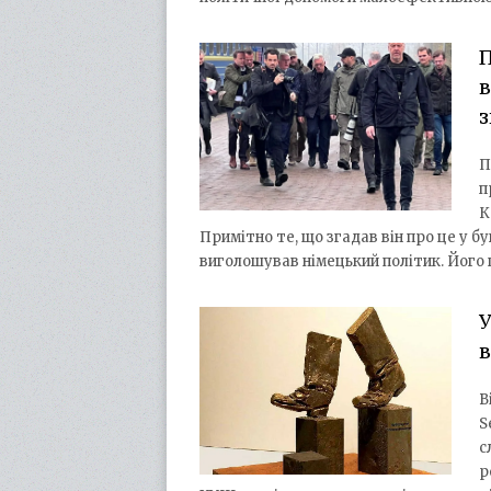
П
в
з
П
п
К
Примітно те, що згадав він про це у бу
виголошував німецький політик. Його
У
В
S
с
р