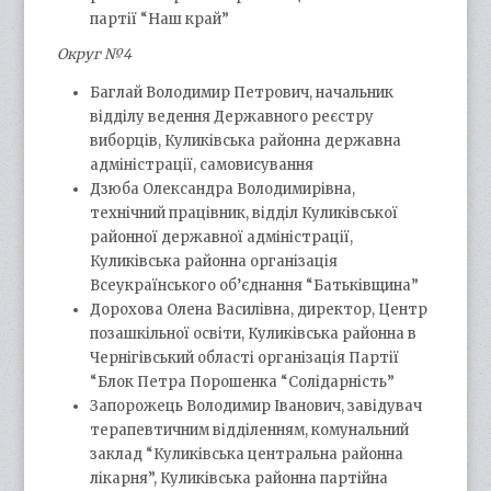
партії “Наш край”
Округ №4
Баглай Володимир Петрович, начальник
відділу ведення Державного реєстру
виборців, Куликівська районна державна
адміністрації, самовисування
Дзюба Олександра Володимирівна,
технічний працівник, відділ Куликівської
районної державної адміністрації,
Куликівська районна організація
Всеукраїнського об’єднання “Батьківщина”
Дорохова Олена Василівна, директор, Центр
позашкільної освіти, Куликівська районна в
Чернігівський області організація Партії
“Блок Петра Порошенка “Солідарність”
Запорожець Володимир Іванович, завідувач
терапевтичним відділенням, комунальний
заклад “Куликівська центральна районна
лікарня”, Куликівська районна партійна