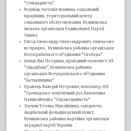
“Солідарність”
Ведмідь Наталія Іванівна, соціальний
працівник, територіальний центр
соціального обслуговування, Куликівська
місцева організація Радикальної Партії
Ляшка
Глузд Олександр Олександрович, тимчасово
не працює, Куликівська районна організація
Всеукраїнського об’єднання “Свобода”
Ілляш Яна Петрівна, провідний економіст АТ
“Ощадбанк”, Куликівська районна
організація Всеукраїнського об’єднання
“Батьківщина”
Кравець Валерій Петрович, пенсіонер, ПП
“Громадсько-політичний рух Валентина
Наливайченко “Справедливість”
Логвин Тетяна Михайлівна, завідуюча,
Авдіївський фельдшерський пункт,
Куликівська районна партійна організація
Аграрної партії України