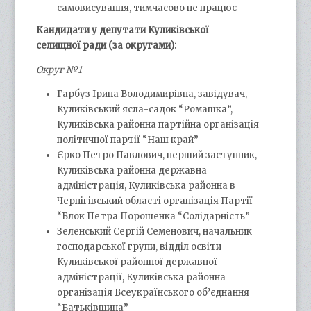
самовисування, тимчасово не працює
Кандидати у депутати Куликівської
селищної ради (за округами):
Округ №1
Гарбуз Ірина Володимирівна, завідувач,
Куликівський ясла-садок “Ромашка”,
Куликівська районна партійна організація
політичної партії “Наш край”
Єрко Петро Павлович, перший заступник,
Куликівська районна державна
адміністрація, Куликівська районна в
Чернігівський області організація Партії
“Блок Петра Порошенка “Солідарність”
Зеленський Сергій Семенович, начальник
господарської групи, відділ освіти
Куликівської районної державної
адміністрації, Куликівська районна
організація Всеукраїнського об’єднання
“Батьківщина”