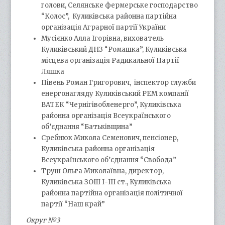
голови, Селянське фермерське господарство
“Колос”, Куликівська районна партійна
організація Аграрної партії України
Мусієнко Алла Ігорівна, вихователь
Куликівський ДНЗ “Ромашка”, Куликівська
місцева організація Радикальної Партії
Ляшка
Півень Роман Григорович, інспектор служби
енергонагляду Куликівський РЕМ компанії
ВАТЕК “Чернігівобленерго”, Куликівська
районна організація Всеукраїнського
об’єднання “Батьківщина”
Сребнюк Микола Семенович, пенсіонер,
Куликівська районна організація
Всеукраїнського об’єднання “Свобода”
Труш Ольга Миколаївна, директор,
Куликівська ЗОШ І-ІІІ ст., Куликівська
районна партійна організація політичної
партії “Наш край”
Округ №3