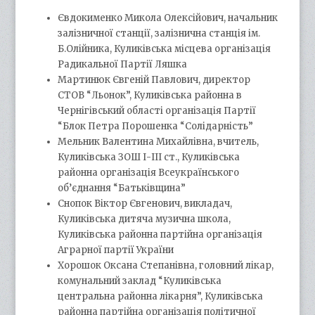
Євдокименко Микола Олексійович, начальник
залізничної станції, залізнична станція ім.
Б.Олійника, Куликівська місцева організація
Радикальної Партії Ляшка
Мартинюк Євгеній Павлович, директор
СТОВ “Льонок”, Куликівська районна в
Чернігівський області організація Партії
“Блок Петра Порошенка “Солідарність”
Мельник Валентина Михайлівна, вчитель,
Куликівська ЗОШ І-ІІІ ст., Куликівська
районна організація Всеукраїнського
об’єднання “Батьківщина”
Снопок Віктор Євгенович, викладач,
Куликівська дитяча музична школа,
Куликівська районна партійна організація
Аграрної партії України
Хорошок Оксана Степанівна, головний лікар,
комунальний заклад “Куликівська
центральна районна лікарня”, Куликівська
районна партійна організація політичної