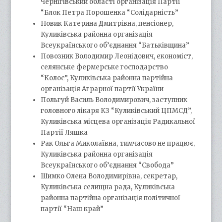
Чернігівський області організація Партії
“Блок Петра Порошенка “Солідарність”
Новик Катерина Дмитрівна, пенсіонер,
Куликівська районна організація
Всеукраїнського об’єднання “Батьківщина”
Повозник Володимир Леонідович, економіст,
селянське фермерське господарство
“Колос”, Куликівська районна партійна
організація Аграрної партії України
Польгуй Василь Володимирович, заступник
головного лікаря КЗ “Куликівський ЦПМСД”,
Куликівська місцева організація Радикальної
Партії Ляшка
Рак Ольга Миколаївна, тимчасово не працює,
Куликівська районна організація
Всеукраїнського об’єднання “Свобода”
Шимко Олена Володимирівна, секретар,
Куликівська селищна рада, Куликівська
районна партійна організація політичної
партії “Наш край”