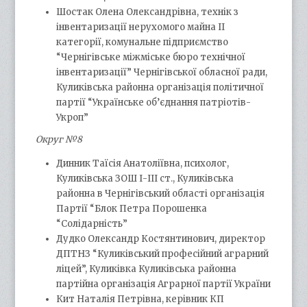
Шостак Олена Олександрівна, технік з
інвентаризації нерухомого майна ІІ
категорії, комунальне підприємство
“Чернігівське міжміське бюро технічної
інвентаризації” Чернігівської обласної ради,
Куликівська районна організація політичної
партії “Українське об’єднання патріотів-
Укроп”
Округ №8
Динник Таїсія Анатоліївна, психолог,
Куликівська ЗОШ І-ІІІ ст., Куликівська
районна в Чернігівський області організація
Партії “Блок Петра Порошенка
“Солідарність”
Дудко Олександр Костянтинович, директор
ДПТНЗ “Куликівський професійний аграрний
ліцей”, Куликівка Куликівська районна
партійна організація Аграрної партії України
Кит Наталія Петрівна, керівник КП