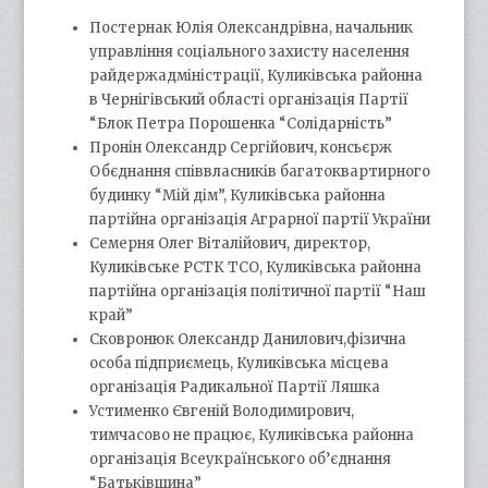
Постернак Юлія Олександрівна, начальник
управління соціального захисту населення
райдержадміністрації, Куликівська районна
в Чернігівський області організація Партії
“Блок Петра Порошенка “Солідарність”
Пронін Олександр Сергійович, консьєрж
Обєднання співвласників багатоквартирного
будинку “Мій дім”, Куликівська районна
партійна організація Аграрної партії України
Семерня Олег Віталійович, директор,
Куликівське РСТК ТСО, Куликівська районна
партійна організація політичної партії “Наш
край”
Сковронюк Олександр Данилович,фізична
особа підприємець, Куликівська місцева
організація Радикальної Партії Ляшка
Устименко Євгеній Володимирович,
тимчасово не працює, Куликівська районна
організація Всеукраїнського об’єднання
“Батьківщина”