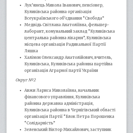
Лук’янець Микола Іванович, пенсіонер,
Куликівська районна організація
Всеукраїнського об’єднання “Свобода”
Медвідь Світлана Анатоліївна, фельшер-
лаборант, комунальний заклад “Куликівська
центральна районна лікарня”, Куликівська
місцева організація Радикальної Партії
Ляшка
Халімон Олександр Анатолійович, вчитель,
Куликівська, Куликівська районна партійна
організація Аграрної партії України
Округ №2
Авжи Лариса Миколаївна, начальник
фінансового управління, Куликівська
районна державна адміністрація,
Куликівська районна в Чернігівський області
організація Партії “Блок Петра Порошенка
“Солідарність”
Зеленський Віктор Михайлович, заступник