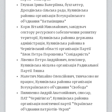
Глушак Ірина Валеріївна, бухгалтер,
Дроздівська сільська рада, Куликівська
районна організація Всеукраїнського
об’єднання “Батьківщина”
Корж Віталій Миколайович, завідувач
сектору ресурсного забезпечення розвитку
території, Куликівська районна державна
адміністрація, Куликівська районна в
Чернігівський області організація Партії
“Блок Петра Порошенка “Солідарність”
Лівенко Петро Андрійович, пенсіонер,
Куликівська місцева організація Радикальної
Партії Ляшка
Малетич Михайло Олексійович, тимчасово не
працює, Куликівська районна організація
Всеукраїнського об’єднання “Свобода”
Пилипенко Андрій Анатолійович, слюсар,
ПАТ “Чернігівгаз”, Куликівська районна
організація політичної партії “Українське
об’єднання патріотів-Укроп”