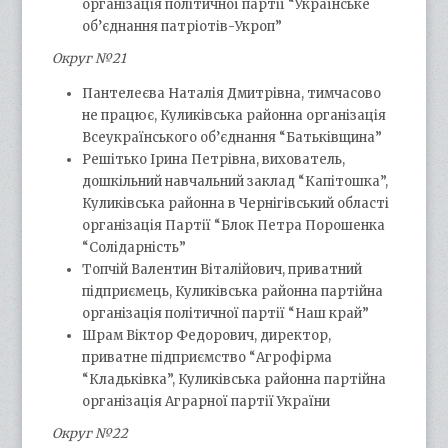
організація політичної партії “Українське
об’єднання патріотів-Укроп”
Округ №21
Пантелеєва Наталія Дмитрівна, тимчасово
не працює, Куликівська районна організація
Всеукраїнського об’єднання “Батьківщина”
Решітько Ірина Петрівна, вихователь,
дошкільний навчальний заклад “Капітошка”,
Куликівська районна в Чернігівський області
організація Партії “Блок Петра Порошенка
“Солідарність”
Топчій Валентин Віталійович, приватний
підприємець, Куликівська районна партійна
організація політичної партії “Наш край”
Шрам Віктор Федорович, директор,
приватне підприємство “Агрофірма
“Кладьківка”, Куликівська районна партійна
організація Аграрної партії України
Округ №22