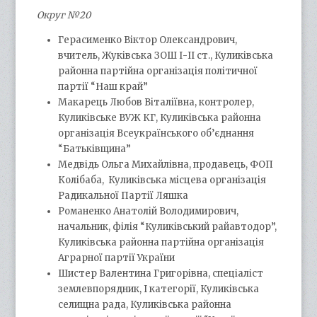
Округ №20
Герасименко Віктор Олександрович,
вчитель, Жуківська ЗОШ І-ІІ ст., Куликівська
районна партійна організація політичної
партії “Наш край”
Макарець Любов Віталіївна, контролер,
Куликівське ВУЖ КГ, Куликівська районна
організація Всеукраїнського об’єднання
“Батьківщина”
Медвідь Ольга Михайлівна, продавець, ФОП
Колібаба, Куликівська місцева організація
Радикальної Партії Ляшка
Романенко Анатолій Володимирович,
начальник, філія “Куликівський райавтодор”,
Куликівська районна партійна організація
Аграрної партії України
Шистер Валентина Григорівна, спеціаліст
землевпорядник, І категорії, Куликівська
селищна рада, Куликівська районна