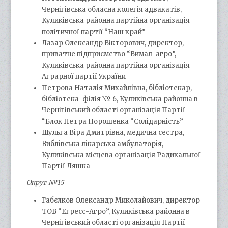
Чернігівська обласна колегія адвакатів,
Куликівська районна партійна організація
політичної партії “Наш край”
Лазар Олександр Вікторович, директор,
приватне підприємство “Вимал-агро”,
Куликівська районна партійна організація
Аграрної партії України
Петрова Наталія Михайлівна, бібліотекар,
бібліотека-філія № 6, Куликівська районна в
Чернігівський області організація Партії
“Блок Петра Порошенка “Солідарність”
Шульга Віра Дмитрівна, медична сестра,
Виблівська лікарська амбулаторія,
Куликівська місцева організація Радикальної
Партії Ляшка
Округ №15
Габєлков Олександр Миколайович, директор
ТОВ “Егресс-Агро”, Куликівська районна в
Чернігівський області організація Партії