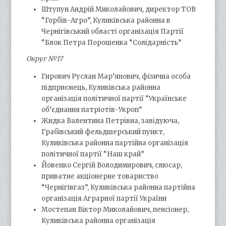
Штупун Андрій Миколайович, директор ТОВ
“Горбів-Агро”, Куликівська районна в
Чернігівський області організація Партії
“Блок Петра Порошенка “Солідарність”
Округ №17
Гирович Руслан Мар’янович, фізична особа
підприємець, Куликівська районна
організація політичної партії “Українське
об’єднання патріотів-Укроп”
Жидка Валентина Петрівна, завідуюча,
Грабівський фельдшерський пункт,
Куликівська районна партійна організація
політичної партії “Наш край”
Йовенко Сергій Володимирович, слюсар,
приватне акціонерне товариство
“Чернігівгаз”, Куликівська районна партійна
організація Аграрної партії України
Мостепан Віктор Миколайович, пенсіонер,
Куликівська районна організація