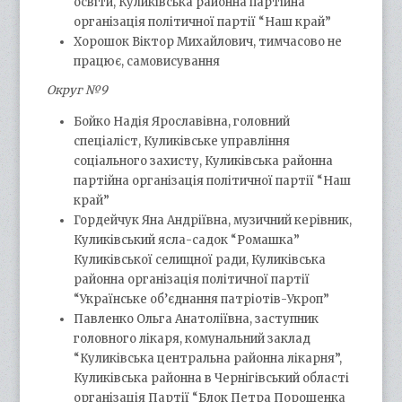
освіти, Куликівська районна партійна
організація політичної партії “Наш край”
Хорошок Віктор Михайлович, тимчасово не
працює, самовисування
Округ №9
Бойко Надія Ярославівна, головний
спеціаліст, Куликівське управління
соціального захисту, Куликівська районна
партійна організація політичної партії “Наш
край”
Гордейчук Яна Андріївна, музичний керівник,
Куликівський ясла-садок “Ромашка”
Куликівської селищної ради, Куликівська
районна організація політичної партії
“Українське об’єднання патріотів-Укроп”
Павленко Ольга Анатоліївна, заступник
головного лікаря, комунальний заклад
“Куликівська центральна районна лікарня”,
Куликівська районна в Чернігівський області
організація Партії “Блок Петра Порошенка