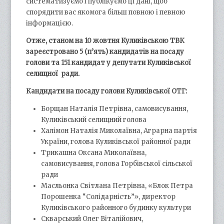
систематизуємо і публікуємо ці дані, щоб
спорядити вас якомога більш повною і певною
інформацією.
Отже, станом на 10 жовтня Куликівською Т
ВК
зареєстр
овано 5
(п’ять) кандидатів на посаду
голови та 151
кандидат
у депутати Куликівської
селищної
ради.
Кандидати на посаду голови Куликівської
ОТГ:
Борщан Наталія Петрівна, самовисування,
Куликівський селищний голова
Халімон Наталія Миколаївна, Аграрна партія
України, голова Куликівської районної ради
Трикашна Оксана Миколаївна,
самовисування, голова Горбівської сільської
ради
Масльонка Світлана Петрівна, «Блок Петра
Порошенка “Солідарність”», директор
Куликівського районного будинку культури
Скварський Олег Віталійович,