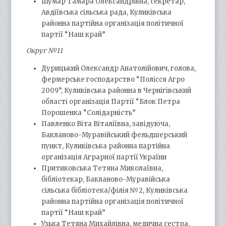
Шумар Тамара Олександрівна, секретар,
Авдіївська сільська рада, Куликівська
районна партійна організація політичної
партії “Наш край”
Округ №11
Дурицький Олександр Анатолійович, голова,
фермерське господарство “Полісся Агро
2009”, Куликівська районна в Чернігівський
області організація Партії “Блок Петра
Порошенка “Солідарність”
Павленко Віта Віталіївна, завідуюча,
Бакланово-Муравійський фельдшерський
пункт, Куликівська районна партійна
організація Аграрної партії України
Притиковська Тетяна Миколаївна,
бібліотекар, Бакланово-Муравійська
сільська бібліотека/філія №2, Куликівська
районна партійна організація політичної
партії “Наш край”
Узька Тетяна Михайлівна, медична сестра,