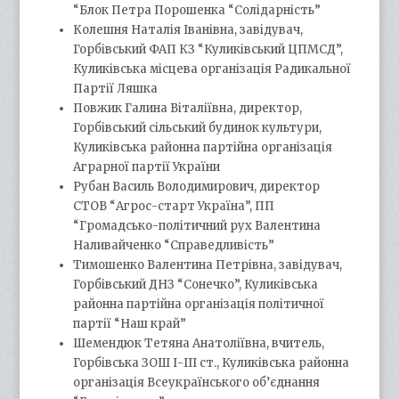
“Блок Петра Порошенка “Солідарність”
Колешня Наталія Іванівна, завідувач,
Горбівський ФАП КЗ “Куликівський ЦПМСД”,
Куликівська місцева організація Радикальної
Партії Ляшка
Повжик Галина Віталіївна, директор,
Горбівський сільський будинок культури,
Куликівська районна партійна організація
Аграрної партії України
Рубан Василь Володимирович, директор
СТОВ “Агрос-старт Україна”, ПП
“Громадсько-політичний рух Валентина
Наливайченко “Справедливість”
Тимошенко Валентина Петрівна, завідувач,
Горбівський ДНЗ “Сонечко”, Куликівська
районна партійна організація політичної
партії “Наш край”
Шемендюк Тетяна Анатоліївна, вчитель,
Горбівська ЗОШ І-ІІІ ст., Куликівська районна
організація Всеукраїнського об’єднання