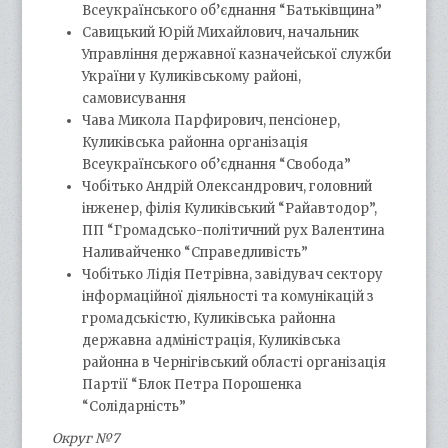
Всеукраїнського об’єднання “Батьківщина”
Савицький Юрій Михайлович, начальник
Управління державної казначейської служби
України у Куликівському районі,
самовисування
Чава Микола Парфирович, пенсіонер,
Куликівська районна організація
Всеукраїнського об’єднання “Свобода”
Чобітько Андрій Олександрович, головний
інженер, філія Куликівський “Райавтодор”,
ПП “Громадсько-політичний рух Валентина
Наливайченко “Справедливість”
Чобітько Лідія Петрівна, завідувач сектору
інформаційної діяльності та комунікацій з
громадськістю, Куликівська районна
державна адміністрація, Куликівська
районна в Чернігівський області організація
Партії “Блок Петра Порошенка
“Солідарність”
Округ №7