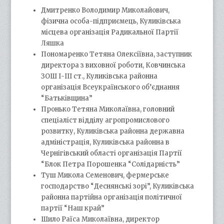
Дмитренко Володимир Миколайович,
фізична особа-підприємець, Куликівська
місцева організація Радикальної Партії
Ляшка
Пономаренко Тетяна Олексіївна, заступник
директора з виховної роботи, Ковчинська
ЗОШ І-ІІІ ст., Куликівська районна
організація Всеукраїнського об’єднання
“Батьківщина”
Пронько Тетяна Миколаївна, головний
спеціаліст відділу агропромислового
розвитку, Куликівська районна державна
адміністрація, Куликівська районна в
Чернігівський області організація Партії
“Блок Петра Порошенка “Солідарність”
Туш Микола Семенович, фермерське
господарство “Деснянські зорі”, Куликівська
районна партійна організація політичної
партії “Наш край”
Шило Раїса Миколаївна, директор