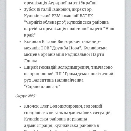
організація Аграрної партії України
Зубок Віталій Іванович, директор,
Куликівський РЕМ компанії ВАТЕК
“Чернігівобленерго”, Куликівська районна
партійна організація політичної партії “Наш
край”
Коновал Віталій Вікторович, інженер-
механік ТОВ “Дружба Нова”, Куликівська
місцева організація Радикальної Партії
Ляшка
Ширай Геннадій Володимирович, тимчасово
не працюючий, ПП “Громадсько-політичний
рух Валентина Наливайченка
“Справедливість”
Округ №5
Клочок Олег Володимирович, головний
спеціаліст з питань надзвичайних ситуацій,
Куликівська районна державна
адміністрація, Куликівська районна в