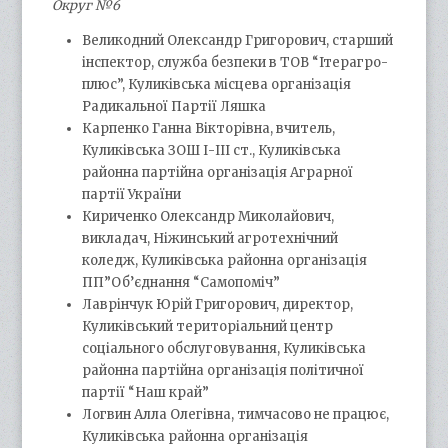
Округ №6
Великодний Олександр Григорович, старший
інспектор, служба безпеки в ТОВ “Ітерагро-
плюс”, Куликівська місцева організація
Радикальної Партії Ляшка
Карпенко Ганна Вікторівна, вчитель,
Куликівська ЗОШ І-ІІІ ст., Куликівська
районна партійна організація Аграрної
партії України
Кириченко Олександр Миколайович,
викладач, Ніжинський агротехнічний
коледж, Куликівська районна організація
ПП”Об’єднання “Самопоміч”
Лаврінчук Юрій Григорович, директор,
Куликівський територіальний центр
соціального обслуговування, Куликівська
районна партійна організація політичної
партії “Наш край”
Логвин Алла Олегівна, тимчасово не працює,
Куликівська районна організація