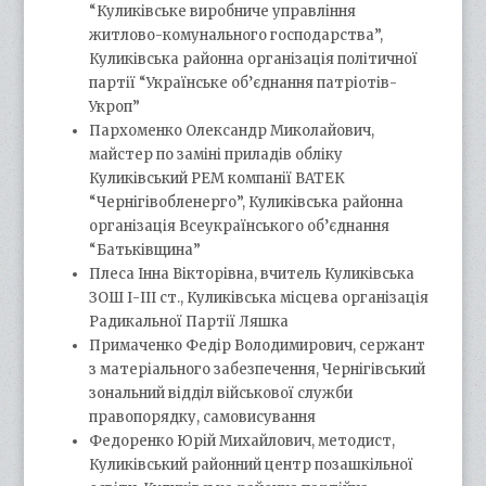
“Куликівське виробниче управління
житлово-комунального господарства”,
Куликівська районна організація політичної
партії “Українське об’єднання патріотів-
Укроп”
Пархоменко Олександр Миколайович,
майстер по заміні приладів обліку
Куликівський РЕМ компанії ВАТЕК
“Чернігівобленерго”, Куликівська районна
організація Всеукраїнського об’єднання
“Батьківщина”
Плеса Інна Вікторівна, вчитель Куликівська
ЗОШ І-ІІІ ст., Куликівська місцева організація
Радикальної Партії Ляшка
Примаченко Федір Володимирович, сержант
з матеріального забезпечення, Чернігівський
зональний відділ військової служби
правопорядку, самовисування
Федоренко Юрій Михайлович, методист,
Куликівський районний центр позашкільної