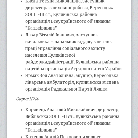
Кисла Тетяна Миколаївна, заступник
директора з виховної роботи, Вересоцька
ЗОШ І-ІІІ ст., Куликівська районна
організація Всеукраїнського об’єднання
“Батьківщина”
Лазар Віталій Іванович, заступник
начальника – начальник відділу з питань
праці Управління соціального захисту
населення Куликівської
райдержадміністрації, Куликівська районна
партійна організація Аграрної партії України
Ярмак Зоя Анатоліївна, акушер, Вересоцька
лікарська амбулаторія, Куликівська місцева
організація Радикальної Партії Ляшка
Округ №14
Корявець Анатолій Миколайович, директор,
Виблівська ЗОШ І-ІІ ст., Куликівська районна
організація Всеукраїнського об’єднання
“Батьківщина”
Котенок Андрій Петрович, адвокат,