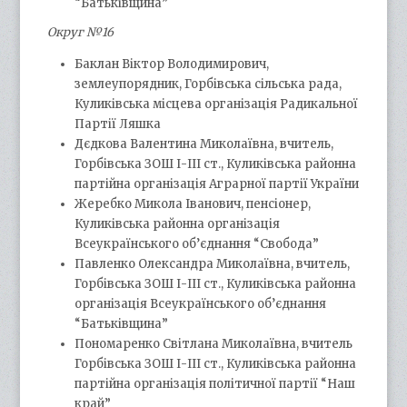
“Батьківщина”
Округ №16
Баклан Віктор Володимирович,
землеупорядник, Горбівська сільська рада,
Куликівська місцева організація Радикальної
Партії Ляшка
Дєдкова Валентина Миколаївна, вчитель,
Горбівська ЗОШ І-ІІІ ст., Куликівська районна
партійна організація Аграрної партії України
Жеребко Микола Іванович, пенсіонер,
Куликівська районна організація
Всеукраїнського об’єднання “Свобода”
Павленко Олександра Миколаївна, вчитель,
Горбівська ЗОШ І-ІІІ ст., Куликівська районна
організація Всеукраїнського об’єднання
“Батьківщина”
Пономаренко Світлана Миколаївна, вчитель
Горбівська ЗОШ І-ІІІ ст., Куликівська районна
партійна організація політичної партії “Наш
край”