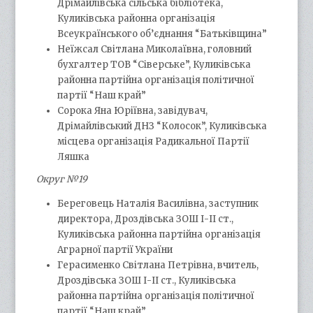
Дрімайлівська сільська бібліотека,
Куликівська районна організація
Всеукраїнського об’єднання “Батьківщина”
Неїжсал Світлана Миколаївна, головний
бухгалтер ТОВ “Сіверське”, Куликівська
районна партійна організація політичної
партії “Наш край”
Сорока Яна Юріївна, завідувач,
Дрімайлівський ДНЗ “Колосок”, Куликівська
місцева організація Радикальної Партії
Ляшка
Округ №19
Береговець Наталія Василівна, заступник
директора, Дроздівська ЗОШ І-ІІ ст.,
Куликівська районна партійна організація
Аграрної партії України
Герасименко Світлана Петрівна, вчитель,
Дроздівська ЗОШ І-ІІ ст., Куликівська
районна партійна організація політичної
партії “Наш край”