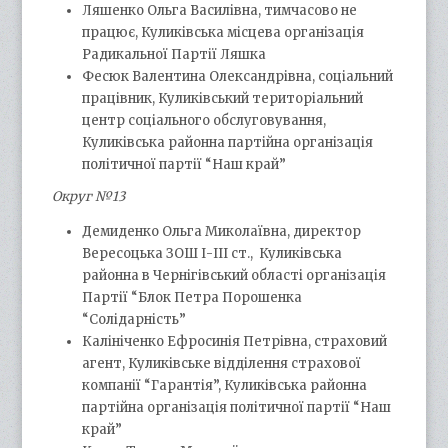
Ляшенко Ольга Василівна, тимчасово не
працює, Куликівська місцева організація
Радикальної Партії Ляшка
Фесюк Валентина Олександрівна, соціальний
працівник, Куликівський територіальний
центр соціального обслуговування,
Куликівська районна партійна організація
політичної партії “Наш край”
Округ №13
Демиденко Ольга Миколаївна, директор
Вересоцька ЗОШ І-ІІІ ст., Куликівська
районна в Чернігівський області організація
Партії “Блок Петра Порошенка
“Солідарність”
Калініченко Ефросинія Петрівна, страховий
агент, Куликівське відділення страхової
компанії “Гарантія”, Куликівська районна
партійна організація політичної партії “Наш
край”