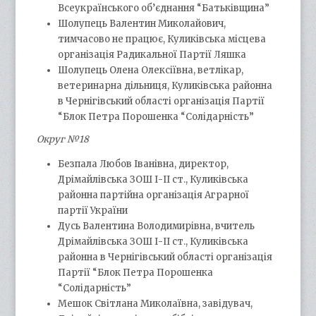
Всеукраїнського об’єднання “Батьківщина”
Шолупець Валентин Миколайович,
тимчасово не працює, Куликівська місцева
організація Радикальної Партії Ляшка
Шолупець Олена Олексіївна, ветлікар,
ветеринарна дільниця, Куликівська районна
в Чернігівський області організація Партії
“Блок Петра Порошенка “Солідарність”
Округ №18
Безпала Любов Іванівна, директор,
Дрімайлівська ЗОШ І-ІІ ст., Куликівська
районна партійна організація Аграрної
партії України
Дусь Валентина Володимирівна, вчитель
Дрімайлівська ЗОШ І-ІІ ст., Куликівська
районна в Чернігівський області організація
Партії “Блок Петра Порошенка
“Солідарність”
Мешок Світлана Миколаївна, завідувач,