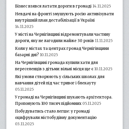
Бізнес взявся латати дороги в громаді
14.11.2025
Невдачі на фронті змушують росію активізувати
внутрішній план дестабілізації в Україні
14.11.2025
У місті на Чернігівщині відремонтували частину
дороги, яку не лагодили майже 30 років
11.11.2025
Коли у містах та центрах громад Чернігівщини
базарні дні?
10.11.2025
На Чернігівщині громада купили хати для
переселенців з дітьми: вільні місця ще є
10.11.2025
Які умови створюють у сільських школах для
навчання дітей під час тривог і блекауту
05.11.2025
У громаді на Чернігівщині шукають архітектора.
Пропонують 100 тисяч підйомних
05.11.2025
Побудуватись стало легше: у громаді
оцифрували містобудівну документацію
03.11.2025