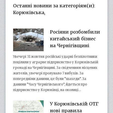
Facebook
Twitter
on
Google+
Останні новини за категоріям(и):
YouTube
Корюківська,
Росіяни розбомбили
китайський бізнес
на Чернігівщині
Увечері 31 жовтня російські ударні безпілотники
поцілили у аграрне підприємство у Корюківській
громаді на Чернігівщині. За свідченням місцевих
жителів, увечері пролунало 7 вибухів. За
попередніми даними, це були “шахеди”. За
даними “Часу Чернігівського”, йдеться про
підприємство у Корюківці, на околиці…
У Корюківській ОТГ
нові правила