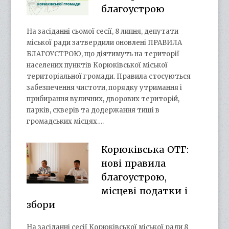
благоустрою
На засіданні сьомої сесії, 8 липня, депутати
міської ради затвердили оновлені ПРАВИЛА
БЛАГОУСТРОЮ, що діятимуть на території
населених пунктів Корюківської міської
територіальної громади. Правила стосуються
забезпечення чистоти, порядку утримання і
прибирання вуличних, дворових територій,
парків, скверів та додержання тиші в
громадських місцях….
Корюківська ОТГ:
нові правила
благоустрою,
місцеві податки і
збори
На засіданні сесії Корюківської міської ради 8