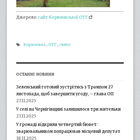
Джерело:
сайт Корюківської ОТГ
Корюківка
,
ОТГ
,
свято
ОСТАННІ НОВИНИ
Зеленський готовий зустрітись з Трампом 27
листопада, щоб завершити угоду, – глава ОП
27.11.2025
У селі на Чернігівщині залишилося три жительки
27.11.2025
У громаді відкрили четвертий бювет:
зварювальником попрацював місцевий депутат
18.11.2025