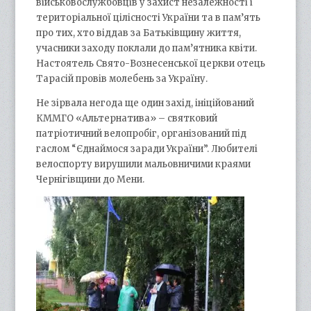
військовослужбовців у захист незалежності і
територіальної цілісності України та в пам’ять
про тих, хто віддав за Батьківщину життя,
учасники заходу поклали до пам’ятника квіти.
Настоятель Свято-Вознесенської церкви отець
Тарасій провів молебень за Україну.
Не зірвала негода ще один захід, ініційований
КММГО «Альтернатива» – святковий
патріотичний велопробіг, організований під
гаслом “Єднаймося заради України”. Любителі
велоспорту вирушили мальовничими краями
Чернігівщини до Мени.