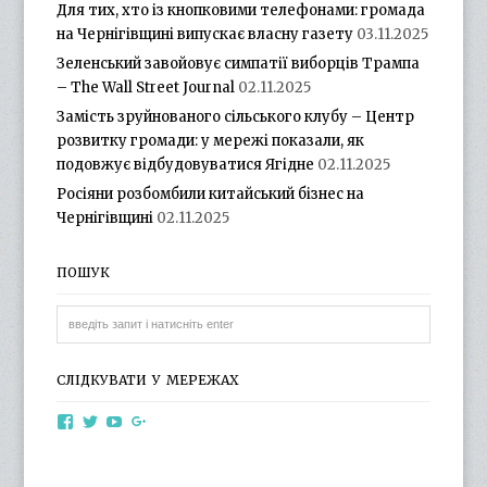
Для тих, хто із кнопковими телефонами: громада
на Чернігівщині випускає власну газету
03.11.2025
Зеленський завойовує симпатії виборців Трампа
– The Wall Street Journal
02.11.2025
Замість зруйнованого сільського клубу – Центр
розвитку громади: у мережі показали, як
подовжує відбудовуватися Ягідне
02.11.2025
Росіяни розбомбили китайський бізнес на
Чернігівщині
02.11.2025
ПОШУК
СЛІДКУВАТИ У МЕРЕЖАХ
View
View
View
View
otg.cn.ua’s
otg_cn_ua’s
UCba73zK-
100218615561229778998’s
profile
profile
rSLD6mYyKjr45Ng’s
profile
on
on
profile
on