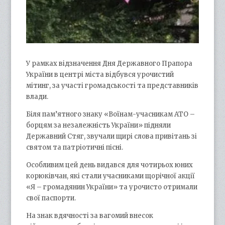
У рамках відзначення Дня Державного Прапора
України в центрі міста відбувся урочистий
мітинг, за участі громадськості та представників
влади.
Біля пам’ятного знаку «Воїнам-учасникам АТО –
борцям за незалежність України» підняли
Державний Стяг, звучали щирі слова привітань зі
святом та патріотичні пісні.
Особливим цей день видався для чотирьох юних
корюківчан, які стали учасниками щорічної акції
«Я – громадянин України» та урочисто отримали
свої паспорти.
На знак вдячності за вагомий внесок